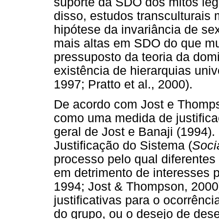
suporte da SDO dos mitos legi
disso, estudos transculturai
hipótese da invariância de s
mais altas em SDO do que mul
pressuposto da teoria da dom
existência de hierarquias univ
1997; Pratto et al., 2000).
De acordo com Jost e Thomps
como uma medida de justificaç
geral de Jost e Banaji (1994).
Justificação do Sistema (
Socia
processo pelo qual diferentes
em detrimento de interesses p
1994; Jost & Thompson, 2000)
justificativas para o ocorrênc
do grupo, ou o desejo de de