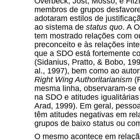
Overbeck, Jost, Mosso, e Fli
membros de grupos desfavor
adotaram estilos de justifica
ao sistema de
status quo
. A 
tem mostrado relações com ou
preconceito e às relações int
que a SDO está fortemente co
(Sidanius, Pratto, & Bobo, 199
al., 1997), bem como ao autor
Right Wing Authoritarianism
(R
mesma linha, observaram-se c
na SDO e atitudes igualitária
Arad, 1999). Em geral, pesso
têm atitudes negativas em re
grupos de baixo status ou com
O mesmo acontece em relação