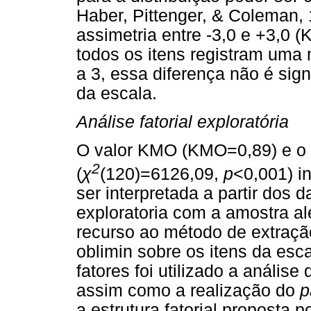
Haber, Pittenger, & Coleman,
assimetria entre -3,0 e +3,0 (
todos os itens registram uma m
a 3, essa diferença não é signif
da escala.
Análise fatorial exploratória
O valor KMO (KMO=0,89) e o te
2
(
χ
(120)=6126,09,
p
<0,001) in
ser interpretada a partir dos d
exploratoria com a amostra ale
recurso ao método de extraçã
oblimin sobre os itens da esc
fatores foi utilizado a análise
assim como a realização do
p
a estrutura fatorial proposta 