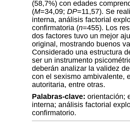
(58,7%) con edades comprendi
(
M
=34,09;
DP
=11,57). Se real
interna, análisis factorial explo
confirmatoria (
n
=455). Los re
dos factores tuvo un mejor aj
original, mostrando buenos va
Considerado una estructura de
ser un instrumento psicométr
deberán analizar la validez de 
con el sexismo ambivalente, 
autoritaria, entre otras.
Palabras-clave:
orientación; e
interna; análisis factorial explo
confirmatorio.