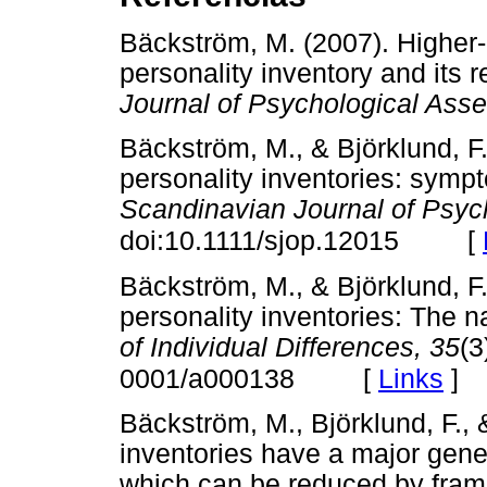
Bäckström, M. (2007). Higher-o
personality inventory and its re
Journal of Psychological Ass
Bäckström, M., & Björklund, F. 
personality inventories: symp
Scandinavian Journal of Psyc
[
doi:10.1111/sjop.12015
Bäckström, M., & Björklund, F. 
personality inventories: The na
of Individual Differences, 35
(3
[
Links
]
0001/a000138
Bäckström, M., Björklund, F., 
inventories have a major genera
which can be reduced by frami