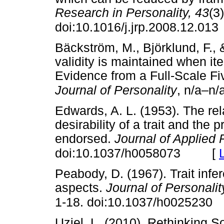
Research in Personality, 43
(3
doi:10.1016/j.jrp.2008.12.013
Bäckström, M., Björklund, F., 
validity is maintained when it
Evidence from a Full-Scale Fi
Journal of Personality
, n/a–n/
Edwards, A. L. (1953). The re
desirability of a trait and the pr
endorsed.
Journal of Applied 
[
doi:10.1037/h0058073
Peabody, D. (1967). Trait infe
aspects.
Journal of Personali
1-18. doi:10.1037/h0025230
Uziel, L. (2010). Rethinking S