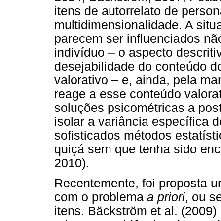
itens de autorrelato de perso
multidimensionalidade. A situ
parecem ser influenciados não
indivíduo – o aspecto descrit
desejabilidade do conteúdo d
valorativo – e, ainda, pela ma
reage a esse conteúdo valorat
soluções psicométricas a post
isolar a variância específica 
sofisticados métodos estatíst
quiçá sem que tenha sido enc
2010).
Recentemente, foi proposta um
com o problema
a priori
, ou s
itens. Bäckström et al. (2009