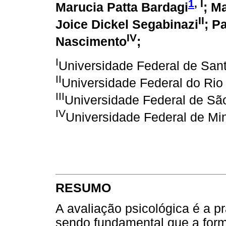
1
, I
Marucia Patta Bardagi
; M
II
Joice Dickel Segabinazi
; P
IV
Nascimento
;
I
Universidade Federal de Sant
II
Universidade Federal do Rio
III
Universidade Federal de Sã
IV
Universidade Federal de Mi
RESUMO
A avaliação psicológica é a pr
sendo fundamental que a for