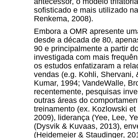
antecessor, o modelo trifator
sofisticado e mais utilizado 
Renkema, 2008).
Embora a OMR apresente uma 
desde a década de 80, apena
90 e principalmente a partir 
investigada com mais frequênc
os estudos enfatizaram a re
vendas (e.g. Kohli, Shervani, 
Kumar, 1994; VandeWalle, Br
recentemente, pesquisas inve
outras áreas do comportament
treinamento (ex. Kozlowski et 
2009), liderança (Yee, Lee, 
(Dysvik & Kuvaas, 2013), env
(Heidemeier & Staudinger, 20