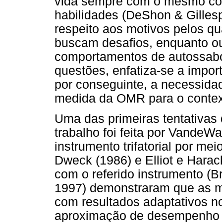
vida sempre com o mesmo co
habilidades (DeShon & Gillesp
respeito aos motivos pelos qu
buscam desafios, enquanto ou
comportamentos de autossabot
questões, enfatiza-se a impor
por conseguinte, a necessida
medida da OMR para o contexto
Uma das primeiras tentativas
trabalho foi feita por VandeW
instrumento trifatorial por me
Dweck (1986) e Elliot e Harac
com o referido instrumento (
1997) demonstraram que as m
com resultados adaptativos n
aproximação de desempenho 