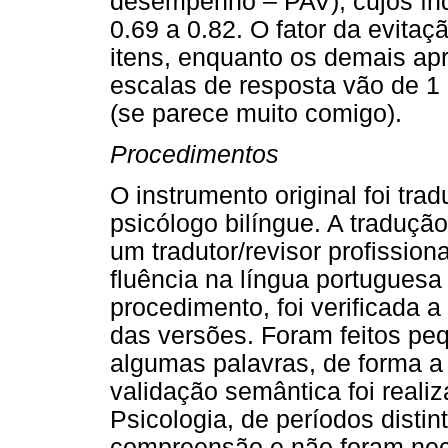
desempenho – PAV), cujos índ
0.69 a 0.82. O fator da evitaç
itens, enquanto os demais ap
escalas de resposta vão de 1
(se parece muito comigo).
Procedimentos
O instrumento original foi tra
psicólogo bilíngue. A tradução 
um tradutor/revisor profission
fluência na língua portuguesa 
procedimento, foi verificada a
das versões. Foram feitos pe
algumas palavras, de forma a
validação semântica foi reali
Psicologia, de períodos distin
compreensão e não foram nece