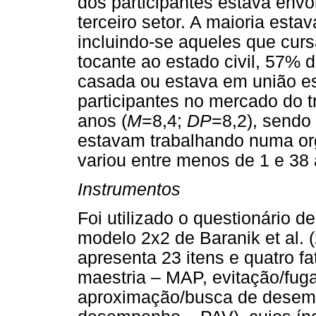
dos participantes estava envo
terceiro setor. A maioria esta
incluindo-se aqueles que cu
tocante ao estado civil, 57% 
casada ou estava em união es
participantes no mercado do t
anos (
M
=8,4;
DP
=8,2), sendo
estavam trabalhando numa or
variou entre menos de 1 e 38 
Instrumentos
Foi utilizado o questionário 
modelo 2x2 de Baranik et al. (
apresenta 23 itens e quatro f
maestria – MAP, evitação/fug
aproximação/busca de desemp