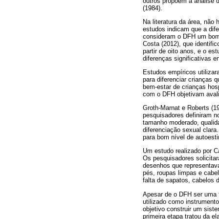
outros propõem a análise 
(1984).
Na literatura da área, nã
estudos indicam que a dife
consideram o DFH um bom i
Costa (2012), que identifi
partir de oito anos, e o e
diferenças significativas 
Estudos empíricos utilizar
para diferenciar crianças q
bem-estar de crianças hosp
com o DFH objetivam avali
Groth-Marnat e Roberts (1
pesquisadores definiram n
tamanho moderado, qualidad
diferenciação sexual clara
para bom nível de autoest
Um estudo realizado por C
Os pesquisadores solicit
desenhos que representav
pés, roupas limpas e cabe
falta de sapatos, cabelos 
Apesar de o DFH ser uma té
utilizado como instrument
objetivo construir um sist
primeira etapa tratou da e