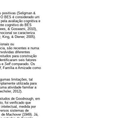
s positivas (Seligman &
). O BES é considerado um
 pela avaliação cognitiva e
nte cognitivo do BES
 Rees, & Goswami, 2010),
ocional se caracteriza
 King, & Diener, 2005).
ionais ou
ncia, são recentes e numa
nvolvidas diferentes
 estudos para construção
ntificaram seis fatores
a e
Self
comparado. Os
f
, Família e Amizade como
gumas limitações, tal
plamente utilizada para
uma atividade familiar a
echsler, 2012).
s estudos de Goodnough, em
o, foi verificado que
ntelectual, medida por
iversos sistemas de
 de Machover (1949). Já,