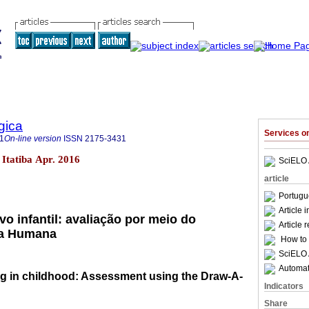
gica
Services 
1
On-line version
ISSN
2175-3431
1 Itatiba Apr. 2016
SciELO 
article
Portugu
Article 
o infantil: avaliação por meio do
Article 
ra Humana
How to c
SciELO 
Automati
ng in childhood: Assessment using the Draw-A-
Indicators
Share