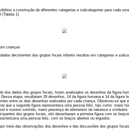
ibilitou a construção de diferentes categorias e subcategorias para cada um
l (Tabela 1).
com crianças
dados decorrentes dos grupos focais infantis resultou em categorias e subca
do dos dados dos grupos focais, foram analisados os desenhos da figura hu
as. Dessa etapa, resultaram 28 desenhos, 14 da figura humana e 14 da figura 
stentes entre os dois desenhos realizados por cada criança. Observou-se que el
ar que a segunda figura representava uma pessoa feliz, tais como: maior n
sol e nuvens sorrindo, maior presença de elementos da natureza e símbolos 
icipantes dos grupos focais, oito desenharam a primeira figura com os braço
aracterizava uma pessoa feliz, com os braços abertos ou erguidos.
s por meio das observações dos desenhos e das discussões dos grupos focai