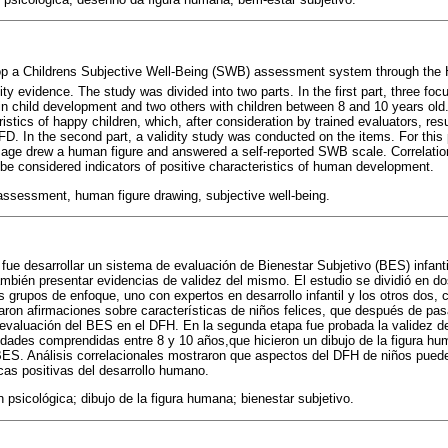
op a Childrens Subjective Well-Being (SWB) assessment system through the
ity evidence. The study was divided into two parts. In the first part, three fo
 in child development and two others with children between 8 and 10 years ol
stics of happy children, which, after consideration by trained evaluators, res
 In the second part, a validity study was conducted on the items. For this 
 age drew a human figure and answered a self-reported SWB scale. Correlati
e considered indicators of positive characteristics of human development.
ssessment, human figure drawing, subjective well-being.
 fue desarrollar un sistema de evaluación de Bienestar Subjetivo (BES) infantil
bién presentar evidencias de validez del mismo. El estudio se dividió en do
s grupos de enfoque, uno con expertos en desarrollo infantil y los otros dos, 
ron afirmaciones sobre características de niños felices, que después de pas
 evaluación del BES en el DFH. En la segunda etapa fue probada la validez de
edades comprendidas entre 8 y 10 años,que hicieron un dibujo de la figura h
 BES. Análisis correlacionales mostraron que aspectos del DFH de niños pued
icas positivas del desarrollo humano.
 psicológica; dibujo de la figura humana; bienestar subjetivo.