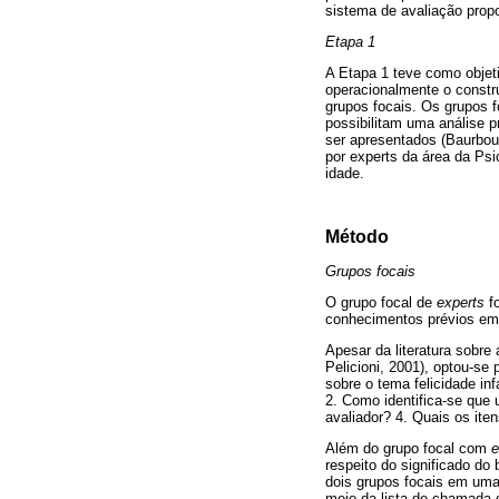
sistema de avaliação propo
Etapa 1
A Etapa 1 teve como objeti
operacionalmente o constru
grupos focais. Os grupos 
possibilitam uma análise 
ser apresentados (Baurbour
por experts da área da Psi
idade.
Método
Grupos focais
O grupo focal de
experts
fo
conhecimentos prévios em d
Apesar da literatura sobre 
Pelicioni, 2001), optou-se 
sobre o tema felicidade in
2. Como identifica-se que 
avaliador? 4. Quais os it
Além do grupo focal com
e
respeito do significado do
dois grupos focais em uma
meio da lista de chamada 