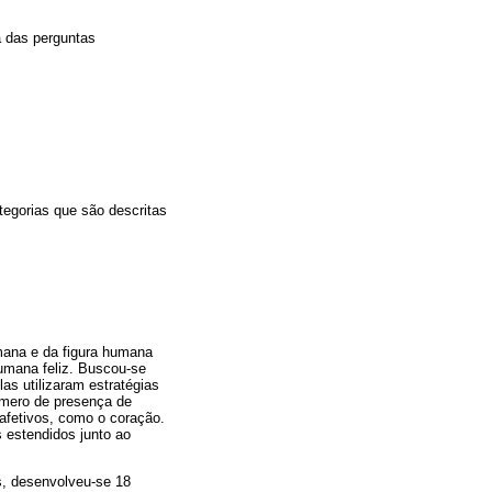
a das perguntas
tegorias que são descritas
mana e da figura humana
humana feliz. Buscou-se
as utilizaram estratégias
úmero de presença de
afetivos, como o coração.
s estendidos junto ao
s, desenvolveu-se 18