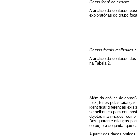
Grupo focal de experts
A análise de conteúdo poss
exploratórias do grupo foca
Grupos focais realizados 
A análise de conteúdo dos 
na Tabela 2.
Além da análise de conteú
feliz, feitos pelas crianç
identificar diferenças exi
semelhantes para demonstr
objetos inanimados, como 
Das quatorze crianças part
corpo, e a segunda, que c
A partir dos dados obtido