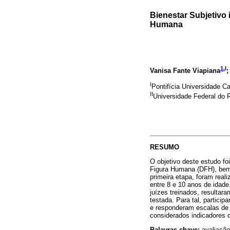
Bienestar Subjetivo i
Humana
1
,I
Vanisa Fante Viapiana
;
I
Pontifícia Universidade C
II
Universidade Federal do 
RESUMO
O objetivo deste estudo f
Figura Humana (DFH), bem 
primeira etapa, foram real
entre 8 e 10 anos de idade
juízes treinados, resultar
testada. Para tal, partici
e responderam escalas de 
considerados indicadores 
Palavras-chave:
avaliação