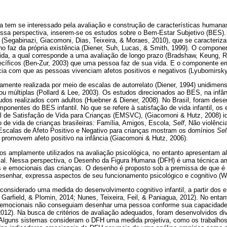
a tem se interessado pela avaliação e construção de características humana
essa perspectiva, inserem-se os estudos sobre o Bem-Estar Subjetivo (BES
 (Segabinazi, Giacomoni, Dias, Teixeira, & Moraes, 2010), que se caracteriza
o faz da própria existência (Diener, Suh, Lucas, & Smith, 1999). O compone
 vida, a qual corresponde a uma avaliação de longo prazo (Bradshaw, Keung,
ecíficos (Ben-Zur, 2003) que uma pessoa faz de sua vida. E o componente em
cia com que as pessoas vivenciam afetos positivos e negativos (Lyubomirsky,
amente realizada por meio de escalas de autorrelato (Diener, 1994) unidimens
ou múltiplas (Pollard & Lee, 2003). Os estudos direcionados ao BES, na infâ
tudos realizados com adultos (Huebner & Diener, 2008). No Brasil, foram dese
mponentes do BES infantil. No que se refere à satisfação de vida infantil, os
l de Satisfação de Vida para Crianças (EMSVC), (Giacomoni & Hutz, 2008) ide
ão de vida de crianças brasileiras: Família, Amigos, Escola,
Self
, Não violênci
Escalas de Afeto Positivo e Negativo para crianças mostram os domínios
Sel
 promovem afeto positivo na infância (Giacomoni & Hutz, 2006).
os amplamente utilizados na avaliação psicológica, no entanto apresentam al
ial. Nessa perspectiva, o Desenho da Figura Humana (DFH) é uma técnica am
s e emocionais das crianças. O desenho é proposto sob a premissa de que é 
esenhar, expressa aspectos de seu funcionamento psicológico e cognitivo (W
 considerado uma medida do desenvolvimento cognitivo infantil, a partir do
Garfield, & Plomin, 2014; Nunes, Teixeira, Feil, & Paniagua, 2012). No entant
 emocionais não conseguiam desenhar uma pessoa conforme sua capacidade i
2012). Na busca de critérios de avaliação adequados, foram desenvolvidos d
 Alguns sistemas consideram o DFH uma medida projetiva, como os trabalhos