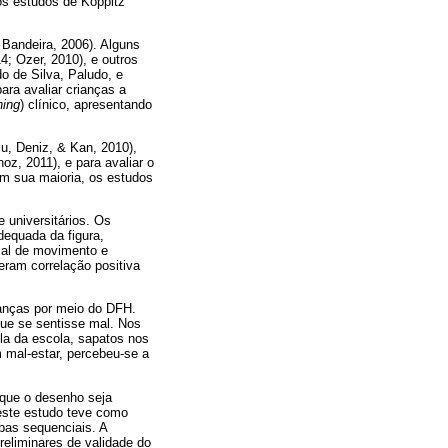
os estudos de Koppitz
Bandeira, 2006). Alguns
4; Ozer, 2010), e outros
o de Silva, Paludo, e
ara avaliar crianças a
ning
) clínico, apresentando
lu, Deniz, & Kan, 2010),
oz, 2011), e para avaliar o
Em sua maioria, os estudos
 universitários. Os
dequada da figura,
cial de movimento e
eram correlação positiva
ianças por meio do DFH.
ue se sentisse mal. Nos
a da escola, sapatos nos
 mal-estar, percebeu-se a
 que o desenho seja
este estudo teve como
apas sequenciais. A
reliminares de validade do