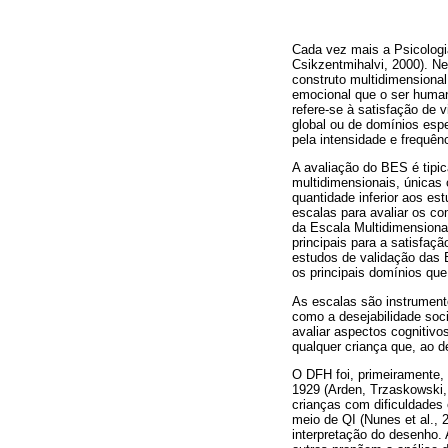
Cada vez mais a Psicologi
Csikzentmihalvi, 2000). N
construto multidimensional
emocional que o ser human
refere-se à satisfação de
global ou de domínios esp
pela intensidade e frequên
A avaliação do BES é tipic
multidimensionais, únicas 
quantidade inferior aos es
escalas para avaliar os co
da Escala Multidimensiona
principais para a satisfaç
estudos de validação das 
os principais domínios que
As escalas são instrument
como a desejabilidade soc
avaliar aspectos cognitivo
qualquer criança que, ao d
O DFH foi, primeiramente,
1929 (Arden, Trzaskowski, 
crianças com dificuldades
meio de QI (Nunes et al., 
interpretação do desenho.