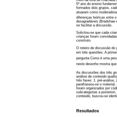
5º ano do ensino fundamen
formados dois grupos, ca
atuaram como moderadoras. D
diferenças teóricas entre 
desagradáveis (Bradshaw e
se facilitar a discussão.
Solicitou-se que cada cri
crianças foram convidadas
construto.
O roteiro de discussão do 
em três questões. A primeir
pergunta Como é uma pessoa
neste desenho mostra que es
As discussões dos três gr
análise de conteúdo qualit
três fases: 1. pré-análise,
parafraseou-se o material,
foram organizados por códi
subcategorias a posteriori
conteúdo, buscou-se identi
Resultados