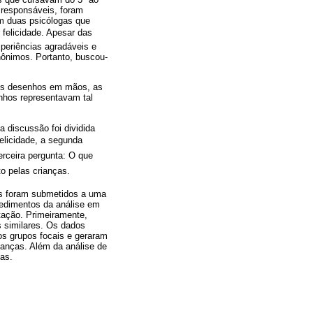
 responsáveis, foram
m duas psicólogas que
felicidade. Apesar das
xperiências agradáveis e
ônimos. Portanto, buscou-
 os desenhos em mãos, as
enhos representavam tal
a discussão foi dividida
felicidade, a segunda
erceira pergunta: O que
to pelas crianças.
dos foram submetidos a uma
ocedimentos da análise em
etação. Primeiramente,
s similares. Os dados
dos grupos focais e geraram
ianças. Além da análise de
ças.