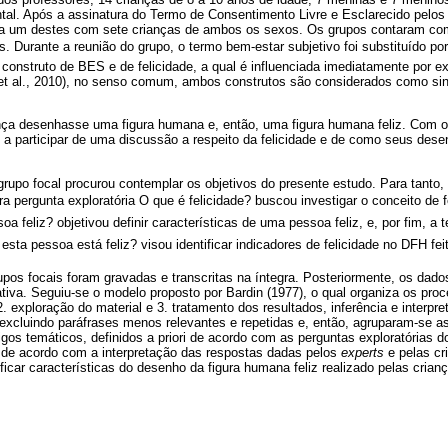
tal. Após a assinatura do Termo de Consentimento Livre e Esclarecido pelos
da um destes com sete crianças de ambos os sexos. Os grupos contaram co
urante a reunião do grupo, o termo bem-estar subjetivo foi substituído por 
o construto de BES e de felicidade, a qual é influenciada imediatamente por e
t al., 2010), no senso comum, ambos construtos são considerados como sin
ança desenhasse uma figura humana e, então, uma figura humana feliz. Com
 a participar de uma discussão a respeito da felicidade e de como seus des
grupo focal procurou contemplar os objetivos do presente estudo. Para tanto, 
a pergunta exploratória O que é felicidade? buscou investigar o conceito de 
 feliz? objetivou definir características de uma pessoa feliz, e, por fim, a t
ta pessoa está feliz? visou identificar indicadores de felicidade no DFH fei
upos focais foram gravadas e transcritas na íntegra. Posteriormente, os da
ativa. Seguiu-se o modelo proposto por Bardin (1977), o qual organiza os pr
 2. exploração do material e 3. tratamento dos resultados, inferência e interpr
 excluindo paráfrases menos relevantes e repetidas e, então, agruparam-se a
gos temáticos, definidos a priori de acordo com as perguntas exploratórias 
, de acordo com a interpretação das respostas dadas pelos
experts
e pelas cr
ficar características do desenho da figura humana feliz realizado pelas crian