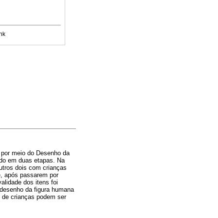
nk
l por meio do Desenho da
dido em duas etapas. Na
outros dois com crianças
ue, após passarem por
lidade dos itens foi
m desenho da figura humana
H de crianças podem ser