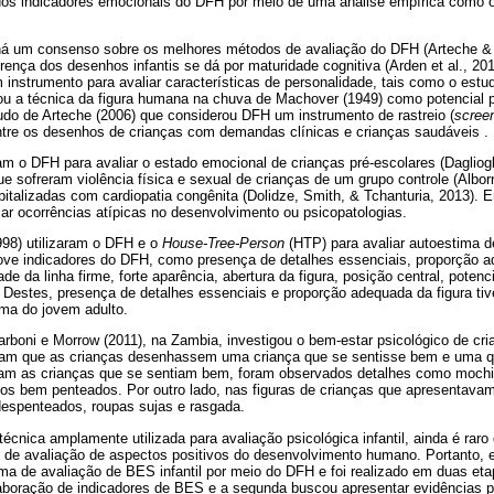
dos indicadores emocionais do DFH por meio de uma análise empírica como 
o há um consenso sobre os melhores métodos de avaliação do DFH (Arteche & 
rença dos desenhos infantis se dá por maturidade cognitiva (Arden et al., 201
nstrumento para avaliar características de personalidade, tais como o estud
cou a técnica da figura humana na chuva de Machover (1949) como potencial p
studo de Arteche (2006) que considerou DFH um instrumento de rastreio (
scree
entre os desenhos de crianças com demandas clínicas e crianças saudáveis .
am o DFH para avaliar o estado emocional de crianças pré-escolares (Dagliog
ue sofreram violência física e sexual de crianças de um grupo controle (Alborn
italizadas com cardiopatia congênita (Dolidze, Smith, & Tchanturia, 2013). 
ar ocorrências atípicas no desenvolvimento ou psicopatologias.
998) utilizaram o DFH e o
House-Tree-Person
(HTP) para avaliar autoestima de
ove indicadores do DFH, como presença de detalhes essenciais, proporção a
e da linha firme, forte aparência, abertura da figura, posição central, poten
. Destes, presença de detalhes essenciais e proporção adequada da figura tiv
ima do jovem adulto.
arboni e Morrow (2011), na Zambia, investigou o bem-estar psicológico de cr
aram que as crianças desenhassem uma criança que se sentisse bem e uma q
am as crianças que se sentiam bem, foram observados detalhes como mochil
los bem penteados. Por outro lado, nas figuras de crianças que apresentavam
despenteados, roupas sujas e rasgada.
cnica amplamente utilizada para avaliação psicológica infantil, ainda é raro
o de avaliação de aspectos positivos do desenvolvimento humano. Portanto, 
ema de avaliação de BES infantil por meio do DFH e foi realizado em duas et
laboração de indicadores de BES e a segunda buscou apresentar evidências p