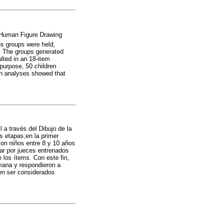
 Human Figure Drawing
cus groups were held,
d. The groups generated
ulted in an 18-item
purpose, 50 children
on analyses showed that
 a través del Dibujo de la
s etapas;en la primer
con niños entre 8 y 10 años
ar por jueces entrenados
 los ítems. Con este fin,
umana y respondieron a
en ser considerados