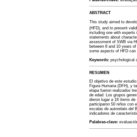
ABSTRACT
This study aimed to devel
(HFD), and to present valid
including one with experts
statements about characteri
assessment of SWB via HFD.
between 8 and 10 years of
some aspects of HFD can b
Keywords:
psychological a
RESUMEN
El objetivo de este estudio
Figura Humana (DFH), y tam
etapa fueron realizados tre
de edad. Los grupos genera
dieron lugar a 18 ítems de
participaron 50 niños con 
escalas de autorelato del
indicadores de característ
Palabras-clave:
evaluación