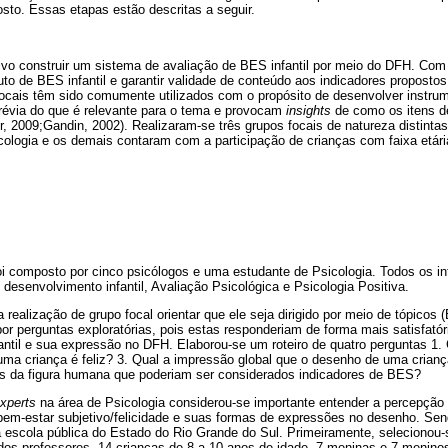
sto. Essas etapas estão descritas a seguir.
vo construir um sistema de avaliação de BES infantil por meio do DFH. Com o 
to de BES infantil e garantir validade de conteúdo aos indicadores propostos,
focais têm sido comumente utilizados com o propósito de desenvolver instrum
prévia do que é relevante para o tema e provocam
insights
de como os itens d
, 2009;Gandin, 2002). Realizaram-se três grupos focais de natureza distinta
cologia e os demais contaram com a participação de crianças com faixa etári
i composto por cinco psicólogos e uma estudante de Psicologia. Todos os i
esenvolvimento infantil, Avaliação Psicológica e Psicologia Positiva.
a realização de grupo focal orientar que ele seja dirigido por meio de tópicos 
por perguntas exploratórias, pois estas responderiam de forma mais satisfatóri
fantil e sua expressão no DFH. Elaborou-se um roteiro de quatro perguntas 1.
uma criança é feliz? 3. Qual a impressão global que o desenho de uma criança
ens da figura humana que poderiam ser considerados indicadores de BES?
xperts
na área de Psicologia considerou-se importante entender a percepção 
 bem-estar subjetivo/felicidade e suas formas de expressões no desenho. Se
 escola pública do Estado do Rio Grande do Sul. Primeiramente, selecionou
dos professores, 14 crianças de 8 a 10 anos de idade, 7 meninas e 7 menin