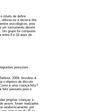
intuito de definir
 utilizou-se a técnica dos
entos psicológicos, pois
e um instrumento devem
s. Um grupo foi composto
a entre 8 e 10 anos de
ntegrantes possuíam
(Barbour, 2009; Iervolino &
a o objetivo de discutir
 Como é uma criança feliz?
 feliz passaria para o
das próprias crianças a
ndo assim, foram realizados
-se randomicamente, por
os que cursavam do 3º ao