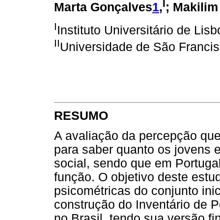
I
Marta Gonçalves
1
,
; Makilim
I
Instituto Universitário de Lis
II
Universidade de São Franci
RESUMO
A avaliação da percepção que
para saber quanto os jovens e
social, sendo que em Portuga
função. O objetivo deste estu
psicométricas do conjunto inici
construção do Inventário de 
no Brasil, tendo sua versão f