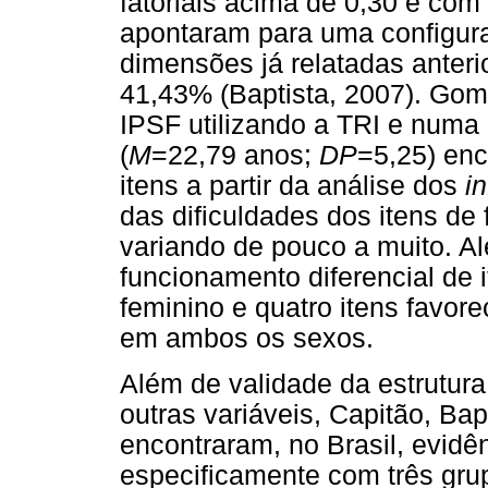
fatoriais acima de 0,30 e com
apontaram para uma configuraç
dimensões já relatadas anteri
41,43% (Baptista, 2007). Gom
IPSF utilizando a TRI e numa
(
M
=22,79 anos;
DP
=5,25) en
itens a partir da análise dos
in
das dificuldades dos itens de
variando de pouco a muito. A
funcionamento diferencial de i
feminino e quatro itens favore
em ambos os sexos.
Além de validade da estrutur
outras variáveis, Capitão, Ba
encontraram, no Brasil, evidê
especificamente com três gru