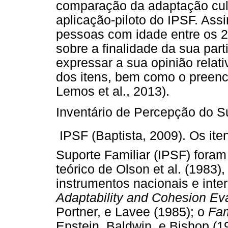
comparação da adaptação cult
aplicação-piloto do IPSF. Ass
pessoas com idade entre os 2
sobre a finalidade da sua par
expressar a sua opinião rela
dos itens, bem como o preenc
Lemos et al., 2013).
Inventário de Percepção do Su
 IPSF (Baptista, 2009). Os it
Suporte Familiar (IPSF) fora
teórico de Olson et al. (1983
instrumentos nacionais e inte
Adaptability and Cohesion Ev
Portner, e Lavee (1985); o
Fam
Epstein, Baldwin, e Bishop (1