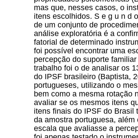
mas que, nesses casos, o in
itens escolhidos. S e g u n d
de um conjunto de procedimen
análise exploratória é a conf
fatorial de determinado inst
foi possível encontrar uma es
percepção do suporte familiar
trabalho foi o de analisar os 
do IPSF brasileiro (Baptista
portugueses, utilizando o me
bem como a mesma rotação nos
avaliar se os mesmos itens qu
itens finais do IPSF do Brasil
da amostra portuguesa, além 
escala que avaliasse a percep
foi apenas testado o instrumen