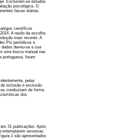
iger. Excluíram-se estudos
aliação psicológica. O
erentes faixas etárias.
rtigos científicos
e 2014. A razão da escolha
rodução mais recente. A
ex Psi periódicos e
de dados deveu-se a sua
u-se uma busca manual nas
gua portuguesa, foram
endentemente, pelas
 de inclusão e exclusão
toras conduziram de forma
cterísticas dos
aram 31 publicações. Após
ão contemplarem amostras
 Figura 1 são apresentados