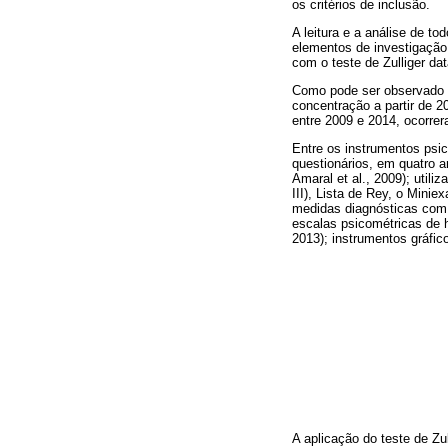
os critérios de inclusão.
A leitura e a análise de to
elementos de investigação
com o teste de Zulliger da
Como pode ser observado n
concentração a partir de 
entre 2009 e 2014, ocorre
Entre os instrumentos psic
questionários, em quatro ar
Amaral et al., 2009); util
III), Lista de Rey, o Min
medidas diagnósticas com o
escalas psicométricas de 
2013); instrumentos gráfico
A aplicação do teste de Zu