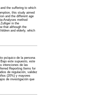
 and the suffering to which
sumption, this study aimed
tion and the different age
eta-Analyses method
Zulliger in the
w that although the
hildren and elderly, which
to psíquico de la persona
. Bajo este supuesto, este
as intenciones de las
ferred Reporting Items for
ios de regulación, validez
 niños (20%) y mayores
jos de investigación que