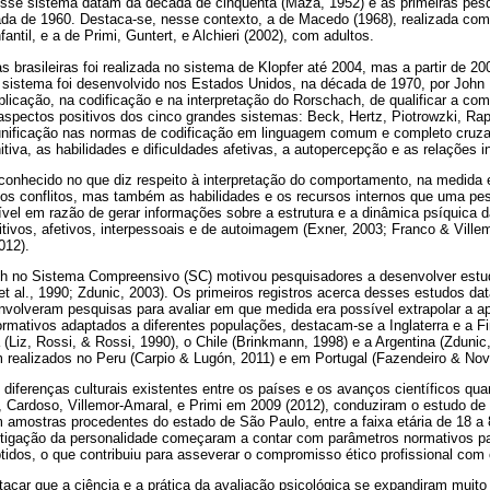
esse sistema datam da década de cinquenta (Maza, 1952) e as primeiras pesq
ada de 1960. Destaca-se, nesse contexto, a de Macedo (1968), realizada com
antil, e a de Primi, Guntert, e Alchieri (2002), com adultos.
s brasileiras foi realizada no sistema de Klopfer até 2004, mas a partir de 
 sistema foi desenvolvido nos Estados Unidos, na década de 1970, por John E
plicação, na codificação e na interpretação do Rorschach, de qualificar a co
aspectos positivos dos cinco grandes sistemas: Beck, Hertz, Piotrowzki, Rap
 unificação nas normas de codificação em linguagem comum e completo cruz
tiva, as habilidades e dificuldades afetivas, a autopercepção e as relações i
onhecido no que diz respeito à interpretação do comportamento, na medida 
 os conflitos, mas também as habilidades e os recursos internos que uma pes
vel em razão de gerar informações sobre a estrutura e a dinâmica psíquica d
tivos, afetivos, interpessoais e de autoimagem (Exner, 2003; Franco & Ville
012).
ch no Sistema Compreensivo (SC) motivou pesquisadores a desenvolver estu
et al., 1990; Zdunic, 2003). Os primeiros registros acerca desses estudos d
nvolveram pesquisas para avaliar em que medida era possível extrapolar a ap
ormativos adaptados a diferentes populações, destacam-se a Inglaterra e a 
lia (Liz, Rossi, & Rossi, 1990), o Chile (Brinkmann, 1998) e a Argentina (Zduni
m realizados no Peru (Carpio & Lugón, 2011) e em Portugal (Fazendeiro & Nov
 diferenças culturais existentes entre os países e os avanços científicos qu
o, Cardoso, Villemor-Amaral, e Primi em 2009 (2012), conduziram o estudo d
m amostras procedentes do estado de São Paulo, entre a faixa etária de 18 a 8
tigação da personalidade começaram a contar com parâmetros normativos par
tidos, o que contribuiu para asseverar o compromisso ético profissional com 
acar que a ciência e a prática da avaliação psicológica se expandiram muito