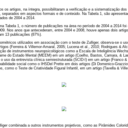
dos os artigos, na íntegra, possibilitaram a verificação e a sistematização do
, separados em aspectos formais e de conteúdo. Na Tabela 1, são apresentad
tados de 2004 a 2014.
a Tabela 1, o número de publicações na área no período de 2004 a 2014 foi 
2009. Nos anos que antecederam, entre 2004 e 2008, houve apenas dois artigo
ram 13 publicações (87%).
ométricos utilizados em associação com o teste de Zulliger, observa-se o us
tigos (Ferreira & Villemor-Amaral, 2005; Lucena et al., 2010; Rodrigues & Alch
ização de instrumentos neuropsicológicos como a Escala de Inteligência Wech
iexame do Estado Mental (MEEM) em um artigo (Coelho, Bastos, Camara, & La
 uso da entrevista clínica semiestruturada (SCID-I) em um artigo (Franco &
habilidade social como o IHSDel Prette em dois artigos (Di Domenico-Grazzi
s, como o Teste de Criatividade Figural Infantil, em um artigo (Tavella & Vil
lliger combinada a outros instrumentos projetivos, como as Pirâmides Colorida