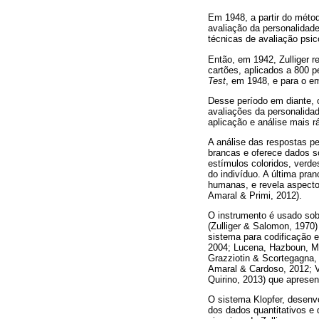
Em 1948, a partir do métod
avaliação da personalidad
técnicas de avaliação psic
Então, em 1942, Zulliger r
cartões, aplicados a 800 p
Test
, em 1948, e para o em
Desse período em diante, o
avaliações da personalidad
aplicação e análise mais 
A análise das respostas per
brancas e oferece dados s
estímulos coloridos, verde
do indivíduo. A última pra
humanas, e revela aspectos
Amaral & Primi, 2012).
O instrumento é usado sob
(Zulliger & Salomon, 1970
sistema para codificação e
2004; Lucena, Hazboun, Ma
Grazziotin & Scortegagna, 
Amaral & Cardoso, 2012; V
Quirino, 2013) que apresen
O sistema Klopfer, desenv
dos dados quantitativos e 