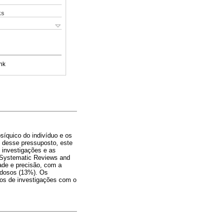
ks
nk
síquico do indivíduo e os
uz desse pressuposto, este
s investigações e as
r Systematic Reviews and
ade e precisão, com a
 idosos (13%). Os
os de investigações com o