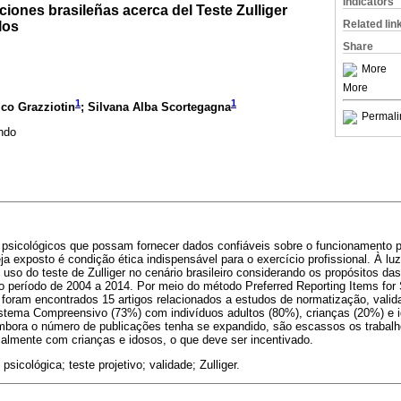
Indicators
iones brasileñas acerca del Teste Zulliger
Related lin
los
Share
More
More
1
1
co Grazziotin
; Silvana Alba Scortegagna
Permali
ndo
 psicológicos que possam fornecer dados confiáveis sobre o funcionamento p
ja exposto é condição ética indispensável para o exercício profissional. À l
o uso do teste de Zulliger no cenário brasileiro considerando os propósitos da
 no período de 2004 a 2014. Por meio do método Preferred Reporting Items fo
oram encontrados 15 artigos relacionados a estudos de normatização, valid
 Sistema Compreensivo (73%) com indivíduos adultos (80%), crianças (20%) e
bora o número de publicações tenha se expandido, são escassos os trabalh
ialmente com crianças e idosos, o que deve ser incentivado.
psicológica; teste projetivo; validade; Zulliger.