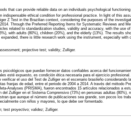
ools that can provide reliable data on an individuals psychological functioning
indispensable ethical condition for professional practice. In light of this as
liger Z Test in the Brazilian context, considering the purposes of the investiga
2014. Through the Preferred Reporting Items for Systematic Reviews and M
les related to standardization studies, validity and accuracy, with the use of 
, with adults (80%), children (20%), and the elderly (13%). The results sho
expanded, there is little research work using the instrument, especially with c
sessment; projective test; validity; Zulliger.
s psicológicos que puedan fornecer datos confiables acerca del funcionamien
ales esté expuesto, es condición ética necesaria para el ejercicio profesional
 verificar el uso del Test de Zulliger en el escenario brasileño considerando l
ntas franjas de edad, entre el periodo de 2004 a 2014. A través del método Pre
ta-Analyses (PRISMA), fueron encontrados 15 artículos relacionados a estud
ción del Zulliger en el Sistema Comprensivo (73%) en personas adultas (80%),
stran que aunque el número de publicaciones sea grande, son pocos los traba
specialmente con niños y mayores, lo que debe ser fomentado.
 test proyectivo; validez; Zulliger.