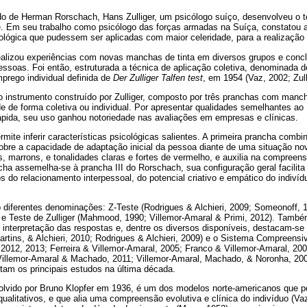
o de Herman Rorschach, Hans Zulliger, um psicólogo suíço, desenvolveu o te
e. Em seu trabalho como psicólogo das forças armadas na Suíça, constatou 
ológica que pudessem ser aplicadas com maior celeridade, para a realização d
ealizou experiências com novas manchas de tinta em diversos grupos e concl
essoas. Foi então, estruturada a técnica de aplicação coletiva, denominada 
prego individual definida de
Der Zulliger Talfen test
, em 1954 (Vaz, 2002; Zul
 instrumento construído por Zulliger, composto por três pranchas com mancha
e de forma coletiva ou individual. Por apresentar qualidades semelhantes a
rápida, seu uso ganhou notoriedade nas avaliações em empresas e clínicas.
mite inferir características psicológicas salientes. A primeira prancha combi
obre a capacidade de adaptação inicial da pessoa diante de uma situação n
s, marrons, e tonalidades claras e fortes de vermelho, e auxilia na compreen
ncha assemelha-se à prancha III do Rorschach, sua configuração geral facilita
 do relacionamento interpessoal, do potencial criativo e empático do indivíd
 diferentes denominações: Z-Teste (Rodrigues & Alchieri, 2009; Someonoff, 1
) e Teste de Zulliger (Mahmood, 1990; Villemor-Amaral & Primi, 2012). També
 interpretação das respostas e, dentre os diversos disponíveis, destacam-se 
rtins, & Alchieri, 2010; Rodrigues & Alchieri, 2009) e o Sistema Compreens
2012, 2013; Ferreira & Villemor-Amaral, 2005; Franco & Villemor-Amaral, 200
illemor-Amaral & Machado, 2011; Villemor-Amaral, Machado, & Noronha, 200
tam os principais estudos na última década.
olvido por Bruno Klopfer em 1936, é um dos modelos norte-americanos que po
qualitativos, e que alia uma compreensão evolutiva e clínica do indivíduo (V