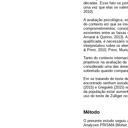
décadas. Esse fato se just
uma vez que elas se valem
2010).
A avaliação psicológica, 
do contexto em que se inse
comprometimentos, conside
existentes entre as faixas
Amaral & Quirino, 2013). A
qualificada, é necessário 
interpretativo sobre os el
& Primi, 2010; Primi, Muni
Tanto do contexto internac
projetivos na avaliação d
considerado uma das áreas
sobretudo quando comparad
Em se tratando do teste de
encontrado nenhum estudo d
(2015) e Gregoleti (2015)
da população estar aumenta
uso do teste de Zulliger no
Método
O presente estudo seguiu 
Analyses
PRISMA (Moher, Li