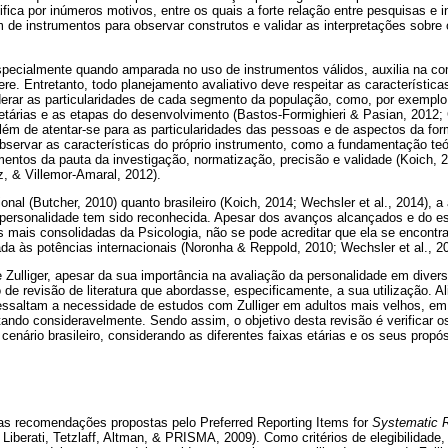
ifica por inúmeros motivos, entre os quais a forte relação entre pesquisas e 
 de instrumentos para observar construtos e validar as interpretações sobre
especialmente quando amparada no uso de instrumentos válidos, auxilia na c
re. Entretanto, todo planejamento avaliativo deve respeitar as característica
rar as particularidades de cada segmento da população, como, por exemplo,
 etárias e as etapas do desenvolvimento (Bastos-Formighieri & Pasian, 2012; 
lém de atentar-se para as particularidades das pessoas e de aspectos da for
observar as características do próprio instrumento, como a fundamentação teó
ementos da pauta da investigação, normatização, precisão e validade (Koich,
z, & Villemor-Amaral, 2012).
ional (Butcher, 2010) quanto brasileiro (Koich, 2014; Wechsler et al., 2014), 
a personalidade tem sido reconhecida. Apesar dos avanços alcançados e do es
 mais consolidadas da Psicologia, não se pode acreditar que ela se encontra
a às potências internacionais (Noronha & Reppold, 2010; Wechsler et al., 20
 Zulliger, apesar da sua importância na avaliação da personalidade em divers
e revisão de literatura que abordasse, especificamente, a sua utilização. Ali
 ressaltam a necessidade de estudos com Zulliger em adultos mais velhos, e
ndo consideravelmente. Sendo assim, o objetivo desta revisão é verificar o
 cenário brasileiro, considerando as diferentes faixas etárias e os seus propós
as recomendações propostas pelo Preferred Reporting Items for
Systematic 
berati, Tetzlaff, Altman, & PRISMA, 2009). Como critérios de elegibilidade,