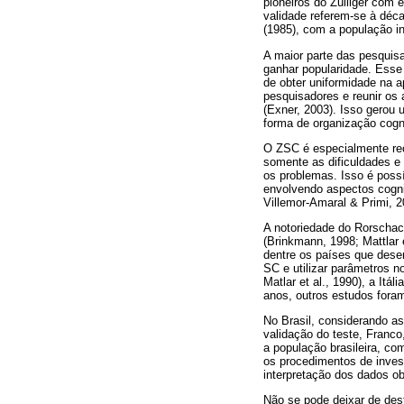
pioneiros do Zulliger com 
validade referem-se à déc
(1985), com a população inf
A maior parte das pesquisa
ganhar popularidade. Esse
de obter uniformidade na a
pesquisadores e reunir os 
(Exner, 2003). Isso gerou
forma de organização cogni
O ZSC é especialmente rec
somente as dificuldades e
os problemas. Isso é possí
envolvendo aspectos cogni
Villemor-Amaral & Primi, 2
A notoriedade do Rorscha
(Brinkmann, 1998; Mattlar 
dentre os países que dese
SC e utilizar parâmetros n
Matlar et al., 1990), a Itá
anos, outros estudos fora
No Brasil, considerando as
validação do teste, Franc
a população brasileira, co
os procedimentos de inves
interpretação dos dados ob
Não se pode deixar de dest