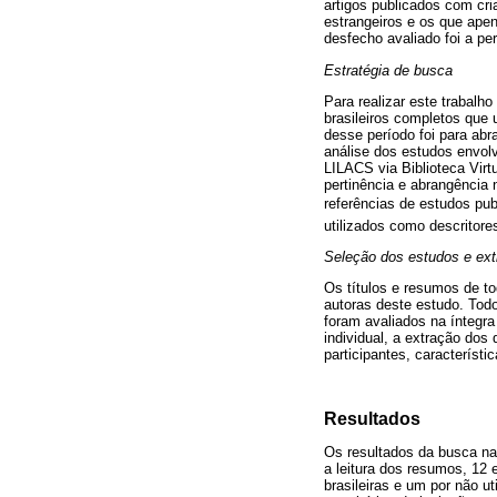
artigos publicados com cri
estrangeiros e os que apen
desfecho avaliado foi a per
Estratégia de busca
Para realizar este trabalh
brasileiros completos que 
desse período foi para ab
análise dos estudos envol
LILACS via Biblioteca Vir
pertinência e abrangência
referências de estudos publ
utilizados como descritore
Seleção dos estudos e ex
Os títulos e resumos de to
autoras deste estudo. Tod
foram avaliados na íntegra
individual, a extração dos
participantes, característi
Resultados
Os resultados da busca na
a leitura dos resumos, 12
brasileiras e um por não u