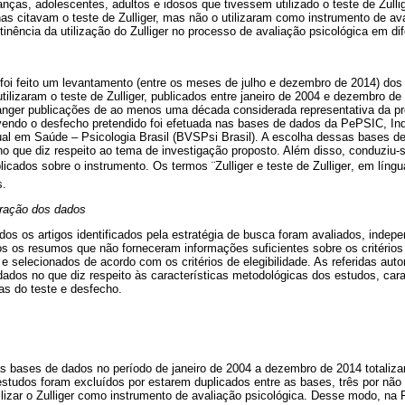
anças, adolescentes, adultos e idosos que tivessem utilizado o teste de Zull
as citavam o teste de Zulliger, mas não o utilizaram como instrumento de av
tinência da utilização do Zulliger no processo de avaliação psicológica em dif
o foi feito um levantamento (entre os meses de julho e dezembro de 2014) dos a
utilizaram o teste de Zulliger, publicados entre janeiro de 2004 e dezembro d
ranger publicações de ao menos uma década considerada representativa da p
vendo o desfecho pretendido foi efetuada nas bases de dados da PePSIC, Ind
tual em Saúde – Psicologia Brasil (BVSPsi Brasil). A escolha dessas bases 
 no que diz respeito ao tema de investigação proposto. Além disso, conduzi
icados sobre o instrumento. Os termos ¨Zulliger e teste de Zulliger, em lín
s.
tração dos dados
dos os artigos identificados pela estratégia de busca foram avaliados, indep
os os resumos que não forneceram informações suficientes sobre os critérios
 e selecionados de acordo com os critérios de elegibilidade. As referidas au
 dados no que diz respeito às características metodológicas dos estudos, cara
cas do teste e desfecho.
s bases de dados no período de janeiro de 2004 a dezembro de 2014 totaliz
 estudos foram excluídos por estarem duplicados entre as bases, três por n
tilizar o Zulliger como instrumento de avaliação psicológica. Desse modo, na