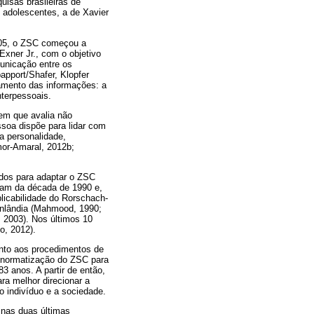
uisas brasileiras de
 adolescentes, a de Xavier
2005, o ZSC começou a
xner Jr., com o objetivo
municação entre os
apport/Shafer, Klopfer
amento das informações: a
nterpessoais.
em que avalia não
soa dispõe para lidar com
a personalidade,
mor-Amaral, 2012b;
dos para adaptar o ZSC
atam da década de 1990 e,
licabilidade do Rorschach-
Finlândia (Mahmood, 1990;
c, 2003). Nos últimos 10
o, 2012).
anto aos procedimentos de
e normatização do ZSC para
3 anos. A partir de então,
a melhor direcionar a
o indivíduo e a sociedade.
 nas duas últimas