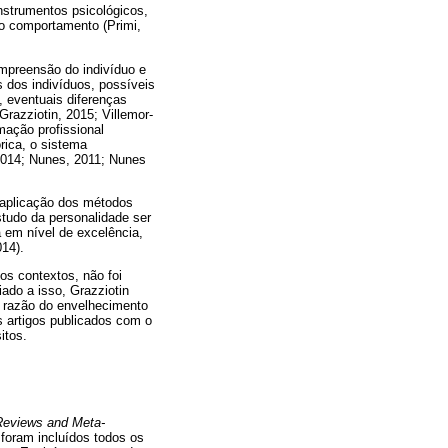
instrumentos psicológicos,
 o comportamento (Primi,
ompreensão do indivíduo e
s dos indivíduos, possíveis
 eventuais diferenças
Grazziotin, 2015; Villemor-
mação profissional
rica, o sistema
 2014; Nunes, 2011; Nunes
a aplicação dos métodos
tudo da personalidade ser
 em nível de excelência,
14).
os contextos, não foi
ado a isso, Grazziotin
m razão do envelhecimento
s artigos publicados com o
itos.
Reviews and Meta-
 foram incluídos todos os