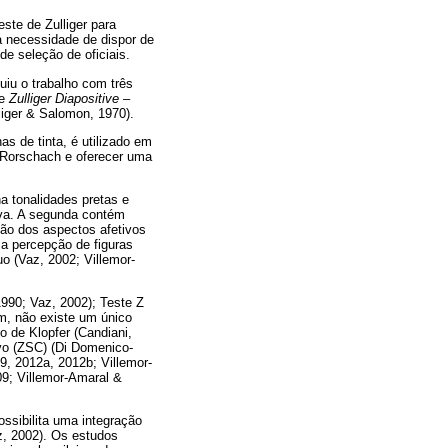
ste de Zulliger para
a necessidade de dispor de
e seleção de oficiais.
uiu o trabalho com três
de
Zulliger Diapositive –
liger & Salomon, 1970).
s de tinta, é utilizado em
o Rorschach e oferecer uma
na tonalidades pretas e
ova. A segunda contém
são dos aspectos afetivos
 a percepção de figuras
uo (Vaz, 2002; Villemor-
990; Vaz, 2002); Teste Z
m, não existe um único
o de Klopfer (Candiani,
ivo (ZSC) (Di Domenico-
9, 2012a, 2012b; Villemor-
9; Villemor-Amaral &
ssibilita uma integração
az, 2002). Os estudos