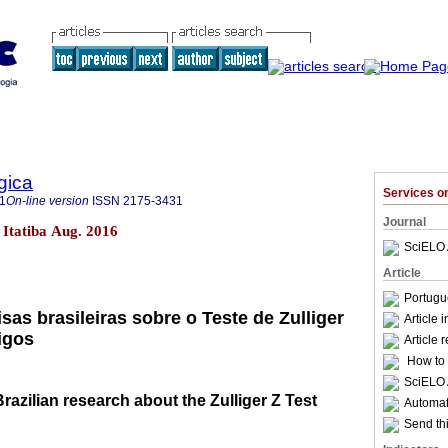
gica
Services 
1
On-line version
ISSN
2175-3431
Journal
2 Itatiba Aug. 2016
SciELO 
Article
Portugu
as brasileiras sobre o Teste de Zulliger
Article 
igos
Article 
How to c
SciELO 
Brazilian research about the Zulliger Z Test
Automati
Send thi