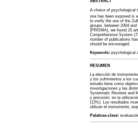
ABSTRACT
A choice of psychological t
one has been exposed is an 
to verify the use of the Zul
groups, between 2004 and 
(PRISMA), we found 15 artic
Comprehensive System (73%)
number of publications has 
should be encouraged.
Keywords:
psychological as
RESUMEN
La elección de instrumento
y los sufrimientos a los cu
estudio tiene como objetivo
investigaciones y las disti
Systematic Reviews and Me
y precisión, en la utiliza
(13%). Los resultados mue
utilizan el instrumento, e
Palabras-clave:
evaluación;