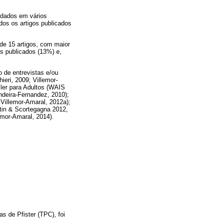
s dados em vários
os os artigos publicados
de 15 artigos, com maior
s publicados (13%) e,
o de entrevistas e/ou
ieri, 2009; Villemor-
sler para Adultos (WAIS
ndeira-Fernandez, 2010);
 Villemor-Amaral, 2012a);
otin & Scortegagna 2012,
lemor-Amaral, 2014).
s de Pfister (TPC), foi