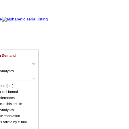
on Demand
Analytics
ese (pdf)
in xml format
references
ite this article
Analytics
c translation
s article by e-mail