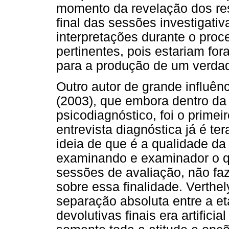
momento da revelação dos resu
final das sessões investigati
interpretações durante o proc
pertinentes, pois estariam for
para a produção de um verda
Outro autor de grande influênc
(2003), que embora dentro da 
psicodiagnóstico, foi o primei
entrevista diagnóstica já é te
ideia de que é a qualidade da
examinando e examinador o qu
sessões de avaliação, não fa
sobre essa finalidade. Verthel
separação absoluta entre a e
devolutivas finais era artifici