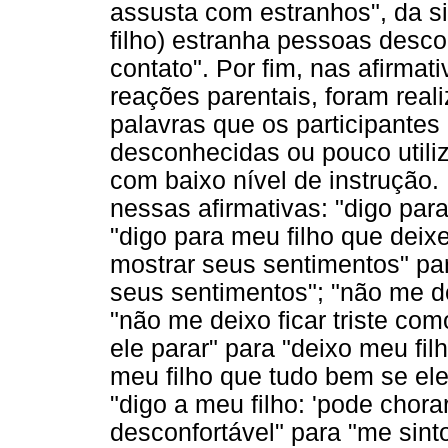
assusta com estranhos", da si
filho) estranha pessoas desc
contato". Por fim, nas afirma
reações parentais, foram real
palavras que os participante
desconhecidas ou pouco utili
com baixo nível de instrução
nessas afirmativas: "digo par
"digo para meu filho que deixe
mostrar seus sentimentos" par
seus sentimentos"; "não me de
"não me deixo ficar triste com
ele parar" para "deixo meu fil
meu filho que tudo bem se ele 
"digo a meu filho: 'pode chorar, 
desconfortável" para "me sint