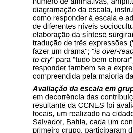
número de afirmativas, amplitu
diagramação da escala, instru
como responder à escala e a
de diferentes níveis sociocul
elaboração da síntese surgir
tradução de três expressões (
fazer um drama"; "
is over-reac
to cry
" para "tudo bem chorar"
responder também se a expre
compreendida pela maioria da
Avaliação da escala em grup
em decorrência das contribuiç
resultante da CCNES foi aval
focais, um realizado na cidad
Salvador, Bahia, cada um co
primeiro grupo, participaram 