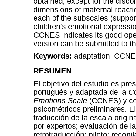
obtained, except for the disco
dimensions of maternal reactio
each of the subscales (suppor
children's emotional expressi
CCNES indicates its good oper
version can be submitted to th
Keywords:
adaptation; CCNES
RESUMEN
El objetivo del estudio es pres
portugués y adaptada de la
Co
Emotions Scale
(CCNES) y co
psicométricos preliminares. El
traducción de la escala origin
por expertos; evaluación de l
retrotraducción; piloto; recop