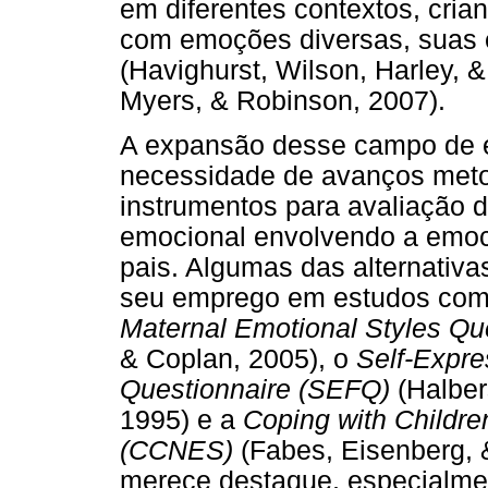
em diferentes contextos, cria
com emoções diversas, suas e
(Havighurst, Wilson, Harley, & 
Myers, & Robinson, 2007).
A expansão desse campo de 
necessidade de avanços metod
instrumentos para avaliação 
emocional envolvendo a emoci
pais. Algumas das alternativ
seu emprego em estudos com 
Maternal Emotional Styles Q
& Coplan, 2005), o
Self-Expre
Questionnaire (SEFQ)
(Halbers
1995) e a
Coping with Childre
(CCNES)
(Fabes, Eisenberg,
merece destaque, especialmen