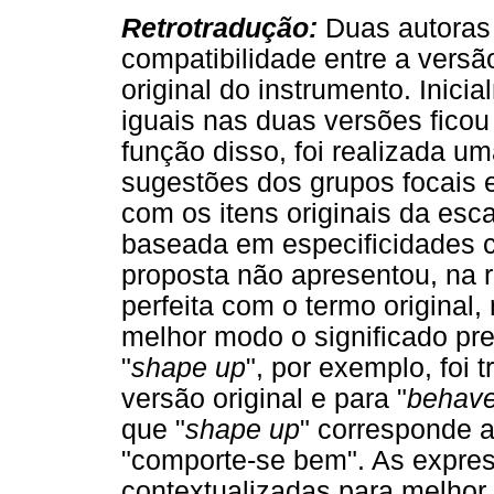
Retrotradução:
Duas autoras 
compatibilidade entre a versã
original do instrumento. Inici
iguais nas duas versões fico
função disso, foi realizada u
sugestões dos grupos focais 
com os itens originais da esc
baseada em especificidades cu
proposta não apresentou, na 
perfeita com o termo original,
melhor modo o significado pr
"
shape up
", por exemplo, foi 
versão original e para "
behav
que "
shape up
" corresponde a
"comporte-se bem". As expre
contextualizadas para melhor