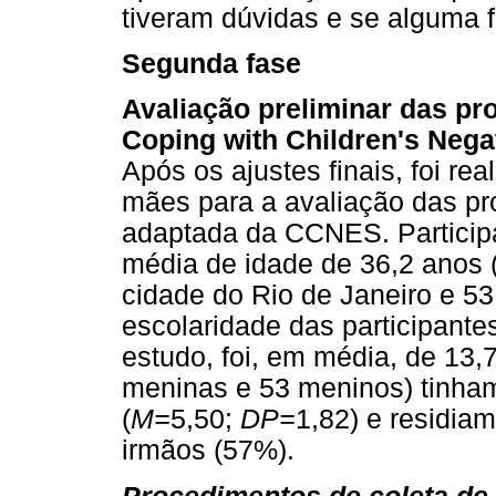
tiveram dúvidas e se alguma f
Segunda fase
Avaliação preliminar das pr
Coping with Children's Nega
Após os ajustes finais, foi r
mães para a avaliação das pr
adaptada da CCNES. Partici
média de idade de 36,2 anos 
cidade do Rio de Janeiro e 53
escolaridade das participante
estudo, foi, em média, de 13,
meninas e 53 meninos) tinham 
(
M=
5,50;
DP=
1,82) e residia
irmãos (57%).