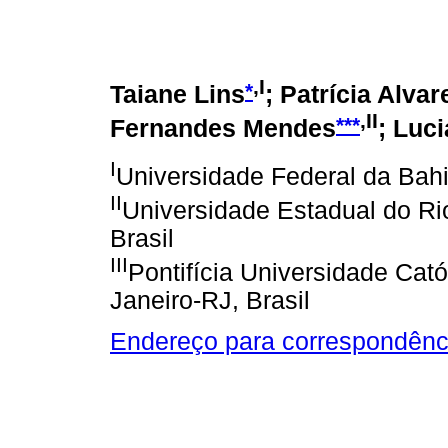
,I
*
Taiane Lins
; Patrícia Alva
,II
***
Fernandes Mendes
; Luc
I
Universidade Federal da Bahi
II
Universidade Estadual do Rio
Brasil
III
Pontifícia Universidade Cató
Janeiro-RJ, Brasil
Endereço para correspondênc