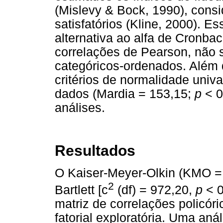
(Mislevy & Bock, 1990), cons
satisfatórios (Kline, 2000). E
alternativa ao alfa de Cronba
correlações de Pearson, não
categóricos-ordenados. Além 
critérios de normalidade univ
dados (Mardia = 153,15;
p
< 0
análises.
Resultados
O Kaiser-Meyer-Olkin (KMO = 
2
Bartlett [c
(df) = 972,20,
p
< 0
matriz de correlações policóri
fatorial exploratória. Uma aná