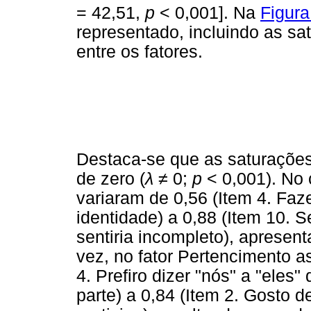
= 42,51,
p
< 0,001]. Na
Figura
representado, incluindo as sa
entre os fatores.
Destaca-se que as saturações 
de zero (
λ
≠
0;
p
< 0,001). No 
variaram de 0,56 (Item 4. Fa
identidade) a 0,88 (Item 10. 
sentiria incompleto), apresen
vez, no fator Pertencimento a
4. Prefiro dizer "nós" a "eles
parte) a 0,84 (Item 2. Gosto d