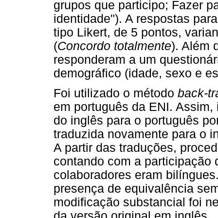
grupos que participo; Fazer 
identidade"). A respostas par
tipo Likert, de 5 pontos, varia
(
Concordo totalmente
). Além 
responderam a um questionár
demográfico (idade, sexo e est
Foi utilizado o método
back-tr
em português da ENI. Assim, i
do inglês para o português p
traduzida novamente para o i
A partir das traduções, proc
contando com a participação 
colaboradores eram bilíngues
presença de equivalência se
modificação substancial foi n
da versão original em inglês.