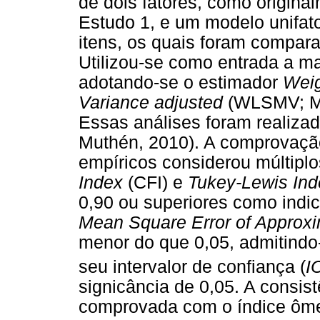
de dois fatores, como origina
Estudo 1, e um modelo unifator
itens, os quais foram compara
Utilizou-se como entrada a mat
adotando-se o estimador
Weig
Variance adjusted
(WLSMV; Mu
Essas análises foram realiz
Muthén, 2010). A comprovaçã
empíricos considerou múltiplo
Index
(CFI) e
Tukey-Lewis In
0,90 ou superiores como indi
Mean Square Error of Approxi
menor do que 0,05, admitindo-
seu intervalor de confiança (
I
signicância de 0,05. A consist
comprovada com o índice ôm