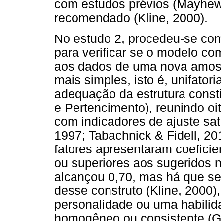
com estudos prévios (Mayhew 
recomendado (Kline, 2000).
No estudo 2, procedeu-se com
para verificar se o modelo co
aos dados de uma nova amost
mais simples, isto é, unifator
adequação da estrutura consti
e Pertencimento), reunindo oit
com indicadores de ajuste sati
1997; Tabachnick & Fidell, 201
fatores apresentaram coeficie
ou superiores aos sugeridos na
alcançou 0,70, mas há que se
desse construto (Kline, 2000
personalidade ou uma habilida
homogêneo ou consistente (Go