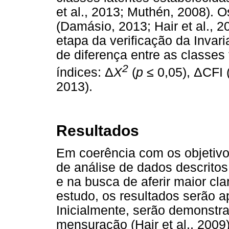
et al., 2013; Muthén, 2008).
(Damásio, 2013; Hair et al., 
etapa da verificação da Invari
de diferença entre as classes
2
índices:
Δ
X
(
p
≤
0,05),
Δ
CFI 
2013).
Resultados
Em coerência com os objetiv
de análise de dados descrito
e na busca de aferir maior c
estudo, os resultados serão 
Inicialmente, serão demonstr
mensuração (Hair et al., 2009