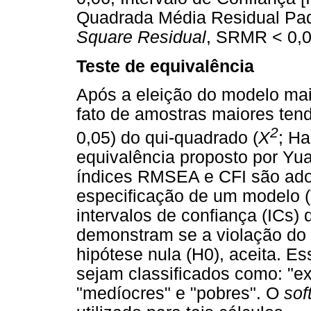
Quadrada Média Residual Pad
Square Residual
, SRMR < 0,08
Teste de equivalência
Após a eleição do modelo mai
fato de amostras maiores tend
2
0,05) do qui-quadrado (
X
; Ha
equivalência proposto por Yuan
índices RMSEA e CFI são ado
especificação de um modelo (T
intervalos de confiança (ICs
demonstram se a violação do 
hipótese nula (H0), aceita. E
sejam classificados como: "exc
"medíocres" e "pobres". O
sof