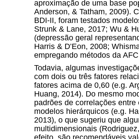
aproximação de uma base popu
Anderson, & Tatham, 2009). 
BDI-II, foram testados modelos
Strunk & Lane, 2017; Wu & H
(depressão geral representand
Harris & D'Eon, 2008; Whisma
empregando métodos da AFC
Todavia, algumas investigaç
com dois ou três fatores rela
fatores acima de 0,60 (e.g. Ar
Huang, 2014). Do mesmo modo
padrões de correlações entre 
modelos hierárquicos (e.g. Ha
2013), o que sugeriu que alg
multidimensionais (Rodriguez
efeito, são recomendáveis va