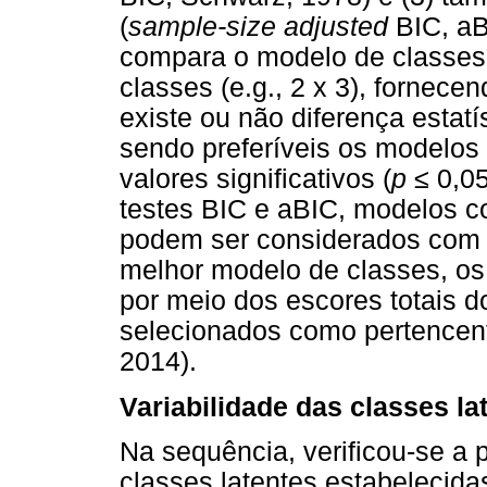
(
sample-size adjusted
BIC, aB
compara o modelo de classes
classes (e.g., 2 x 3), fornec
existe ou não diferença estatí
sendo preferíveis os modelos
valores significativos (
p
≤
0,05
testes BIC e aBIC, modelos c
podem ser considerados com 
melhor modelo de classes, os
por meio dos escores totais d
selecionados como pertencente
2014).
Variabilidade das classes la
Na sequência, verificou-se a p
classes latentes estabelecidas