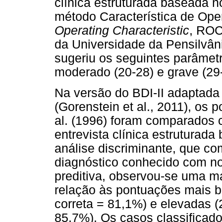
clínica estruturada baseada n
método Característica de Ope
Operating Characteristic
, ROC
da Universidade da Pensilvâni
sugeriu os seguintes parâmetr
moderado (20-28) e grave (29
Na versão do BDI-II adaptada 
(Gorenstein et al., 2011), os 
al. (1996) foram comparados 
entrevista clínica estruturad
análise discriminante, que 
diagnóstico conhecido com no
preditiva, observou-se uma m
relação às pontuações mais b
correta = 81,1%) e elevadas (
85,7%). Os casos classificad