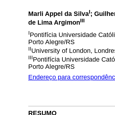
I
Marli Appel da Silva
; Guilh
III
de Lima Argimon
I
Pontifícia Universidade Cató
Porto Alegre/RS
II
University of London, Londre
III
Pontifícia Universidade Cat
Porto Alegre/RS
Endereço para correspondênc
RESUMO