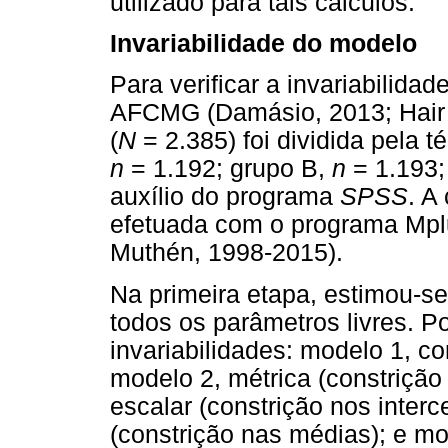
utilizado para tais cálculos.
Invariabilidade do modelo
Para verificar a invariabilida
AFCMG (Damásio, 2013; Hair et
(
N
= 2.385) foi dividida pela 
n
= 1.192; grupo B,
n
= 1.193;
auxílio do programa
SPSS
. A
efetuada com o programa Mp
Muthén, 1998-2015).
Na primeira etapa, estimou-
todos os parâmetros livres. P
invariabilidades: modelo 1, co
modelo 2, métrica (constrição 
escalar (constrição nos interc
(constrição nas médias); e mo