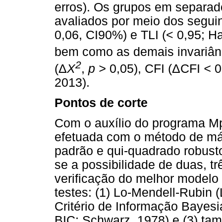
erros). Os grupos em separado
avaliados por meio dos segui
0,06, CI90%) e TLI (< 0,95; Hai
bem como as demais invariân
2
(
Δ
X
,
p >
0,05), CFI (
Δ
CFI
<
0
2013).
Pontos de corte
Com o auxílio do programa Mpl
efetuada com o método de má
padrão e qui-quadrado robus
se a possibilidade de duas, tr
verificação do melhor modelo 
testes: (1) Lo-Mendell-Rubin 
Critério de Informação Bayesi
BIC; Schwarz, 1978) e (3) ta