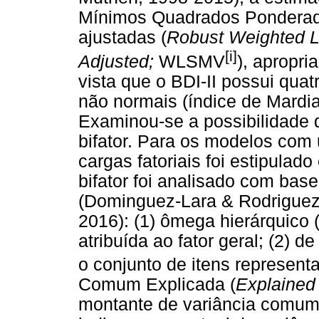
Mínimos Quadrados Ponderado
ajustadas (
Robust Weighted 
[i]
Adjusted;
WLSMV
), apropri
vista que o BDI-II possui qua
não normais (índice de Mardi
Examinou-se a possibilidade d
bifator. Para os modelos com u
cargas fatoriais foi estipula
bifator foi analisado com bas
(Dominguez-Lara & Rodriguez, 
2016): (1) ômega hierárquico 
atribuída ao fator geral; (2) d
o conjunto de itens representa 
Comum Explicada (
Explaine
montante de variância comum a