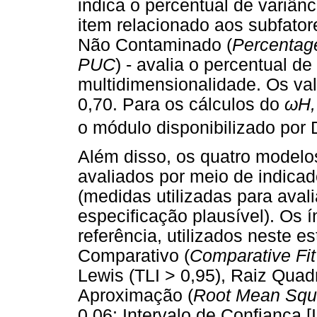
indica o percentual de variânc
item relacionado aos subfator
Não Contaminado (
Percentage
PUC
) - avalia o percentual d
multidimensionalidade. Os va
0,70. Para os cálculos do
ω
H,
o módulo disponibilizado por
Além disso, os quatro modelos 
avaliados por meio de indica
(medidas utilizadas para aval
especificação plausível). Os í
referência, utilizados neste e
Comparativo (
Comparative Fit
Lewis (TLI > 0,95), Raiz Qua
Aproximação (
Root Mean Squa
0,06; Intervalo de Confiança [