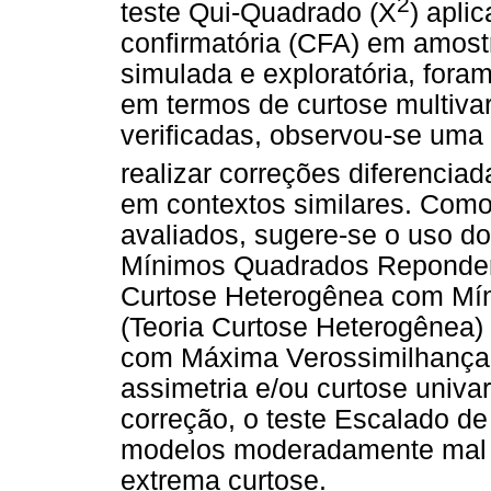
2
teste Qui-Quadrado (X
) apli
confirmatória (CFA) em amos
simulada e exploratória, fora
em termos de curtose multivar
verificadas, observou-se uma 
realizar correções diferencia
em contextos similares. Como 
avaliados, sugere-se o uso do
Mínimos Quadrados Reponderad
Curtose Heterogênea com Mí
(Teoria Curtose Heterogênea) 
com Máxima Verossimilhança 
assimetria e/ou curtose univa
correção, o teste Escalado de
modelos moderadamente mal 
extrema curtose.