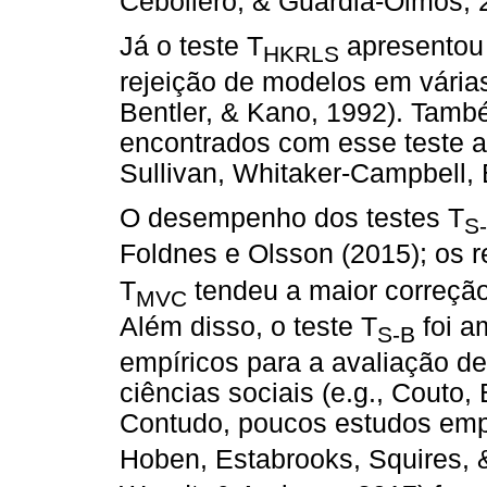
Cebollero, & Guàrdia-Olmos, 
Já o teste T
apresentou
HKRLS
rejeição de modelos em várias
Bentler, & Kano, 1992). Tamb
encontrados com esse teste a
Sullivan, Whitaker-Campbell, 
O desempenho dos testes T
S
Foldnes e Olsson (2015); os r
T
tendeu a maior correçã
MVC
Além disso, o teste T
foi a
S-B
empíricos para a avaliação 
ciências sociais (e.g., Couto,
Contudo, poucos estudos empí
Hoben, Estabrooks, Squires, 