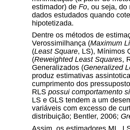
estimador) de
Fo
, ou seja, d
dados estudados quando cot
hipotetizada.
Dentre os métodos de estima
Verossimilhança (
Maximum Li
(
Least Square
, LS), Mínimos
(
Reweighted Least Squares
, 
Generalizados (
Generalized L
produz estimativas assintotic
cumprimento dos pressupostos
RLS
possui comportamento si
LS e GLS tendem a um desemp
variáveis com excesso de cur
distribuição; Bentler, 2006;
Gr
Assim, os estimadores ML, L