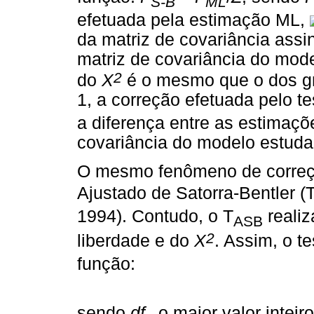
S-B
ML
efetuada pela estimação ML,
da matriz de covariância assi
matriz de covariância do mo
2
do
X
é o mesmo que o dos gr
1, a correção efetuada pelo t
a diferença entre as estimaç
covariância do modelo estud
O mesmo fenômeno de corre
Ajustado de Satorra-Bentler (
1994). Contudo, o T
realiz
ASB
2
liberdade e do
X
. Assim, o te
função:
sendo
df
o maior valor intei