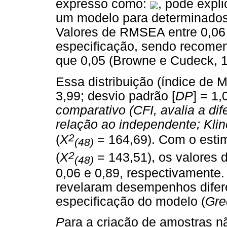
expresso como:
, pode expli
um modelo para determinados 
Valores de RMSEA entre 0,06
especificação, sendo recome
que 0,05 (Browne e Cudeck, 19
Essa distribuição (índice de M
3,99; desvio padrão [
DP
] = 1
comparativo (CFI,
avalia a d
relação ao independente; Klin
2
(
X
= 164,69). Com o esti
(48)
2
(
X
= 143,51), os valores 
(48)
0,06 e 0,89, respectivamente
revelaram desempenhos difer
especificação do modelo (
Gre
P
ara a criação de amostras nã