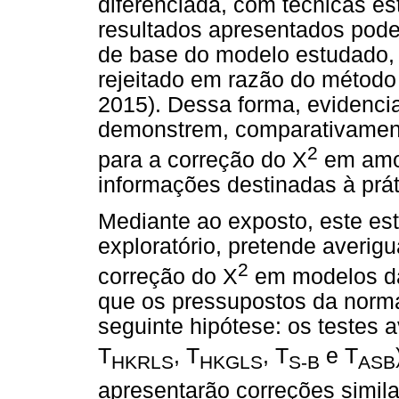
diferenciada, com técnicas est
resultados apresentados pode
de base do modelo estudado, o
rejeitado em razão do método 
2015). Dessa forma, evidenci
demonstrem, comparativament
2
para a correção do X
em amos
informações destinadas à prát
Mediante ao exposto, este est
exploratório, pretende averig
2
correção do X
em modelos da
que os pressupostos da norma
seguinte hipótese: os testes a
T
, T
, T
e T
HKRLS
HKGLS
S-B
ASB
apresentarão correções simil