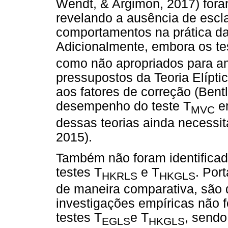
Wendt, & Argimon, 2017) foram
revelando a ausência de escl
comportamentos na prática da
Adicionalmente, embora os te
como não apropriados para a
pressupostos da Teoria Elípti
aos fatores de correção (Bentl
desempenho do teste T
em
MVC
dessas teorias ainda necessit
2015).
Também não foram identifica
testes T
e T
. Por
HKRLS
HKGLS
de maneira comparativa, são
investigações empíricas não 
testes T
e T
, sendo
EGLS
HKGLS