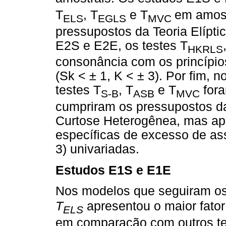
T
, T
e T
em amos
ELS
EGLS
MVC
pressupostos da Teoria Elíptic
E2S e E2E, os testes T
HKRLS
consonância com os princípio
(Sk < ± 1, K < ± 3). Por fim,
testes T
, T
e T
fora
S-B
ASB
MVC
cumpriram os pressupostos da
Curtose Heterogênea, mas apr
específicas de excesso de ass
3) univariadas.
Estudos E1S e E1E
Nos modelos que seguiram os p
T
apresentou o maior fato
ELS
em comparação com outros tes