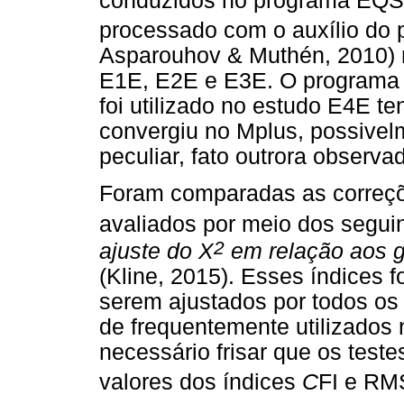
conduzidos no programa EQS (
processado com o auxílio do 
Asparouhov & Muthén, 2010) 
E1E, E2E e E3E. O programa 
foi utilizado no estudo E4E t
convergiu no Mplus, possivel
peculiar, fato outrora observ
Foram comparadas as correçõe
avaliados por meio dos segui
2
ajuste do
X
em relação aos g
(Kline, 2015). Esses índices 
serem ajustados por todos os 
de frequentemente utilizados 
necessário frisar que os teste
valores dos índices
C
FI e RM