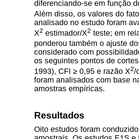
diferenciando-se em função d
Além disso, os valores do fat
analisado no estudo foram ava
2
2
X
estimador/X
teste; em rel
ponderou também o ajuste dos
considerado com possibilidad
os seguintes pontos de cort
2
1993), CFI
≥
0,95 e razão X
/
foram analisados com base n
amostras empíricas.
Resultados
Oito estudos foram conduzido
amostrais. Os estudos E1S e