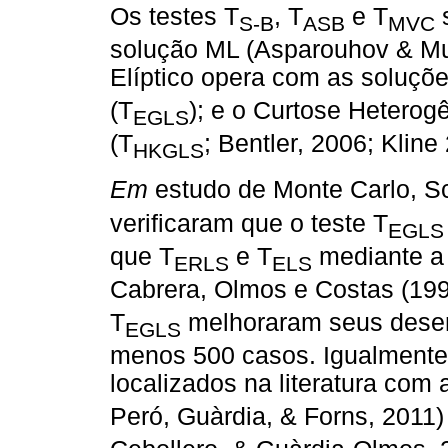
Os testes T
, T
e T
s
S-B
ASB
MVC
solução ML (Asparouhov & Mut
Elíptico opera com as soluçõ
(T
); e o Curtose Hetero
EGLS
(T
; Bentler, 2006; Kline
HKGLS
Em
estudo de Monte Carlo, 
verificaram que o teste T
EGLS
que T
e T
mediante a 
ERLS
ELS
Cabrera, Olmos e Costas (199
T
melhoraram seus dese
EGLS
menos 500 casos. Igualmente
localizados na literatura com
Peró, Guàrdia, & Forns, 2011)