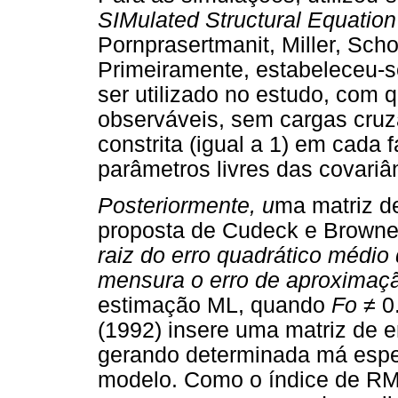
SIMulated Structural Equatio
Pornprasertmanit, Miller, Sc
Primeiramente, estabeleceu-
ser utilizado no estudo, com q
observáveis, sem cargas cruz
constrita (igual a 1) em cada fa
parâmetros livres das covariâ
Posteriormente, u
ma matriz d
proposta de Cudeck e Browne
raiz do erro quadrático médi
mensura o
erro de aproximaç
estimação ML, quando
Fo
≠
0.
(1992) insere uma matriz de 
gerando determinada má espec
modelo. Como o índice de R