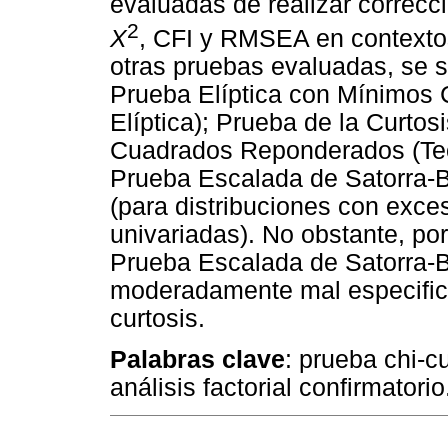
evaluadas de realizar correcc
2
X
, CFI y RMSEA en contextos
otras pruebas evaluadas, se su
Prueba Elíptica con Mínimos
Elíptica); Prueba de la Curto
Cuadrados Reponderados (Teor
Prueba Escalada de Satorra-B
(para distribuciones con exces
univariadas). No obstante, por
Prueba Escalada de Satorra-B
moderadamente mal especific
curtosis.
Palabras clave
: prueba chi-c
análisis factorial confirmatorio