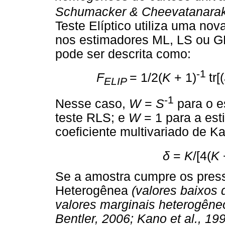
Schumacker & Cheevatanarak
Teste Elíptico utiliza uma n
nos estimadores ML, LS ou GL
pode ser descrita como:
-1
F
= 1/2(
K
+ 1)
tr[(
ELIP
-1
Nesse caso,
W
=
S
para o e
teste RLS; e
W
= 1 para a es
coeficiente multivariado de 
δ
=
K
/[4(
K
Se a amostra cumpre os press
Heterogênea
(valores baixos 
valores marginais heterogêneo
Bentler, 2006; Kano et al.
, 19