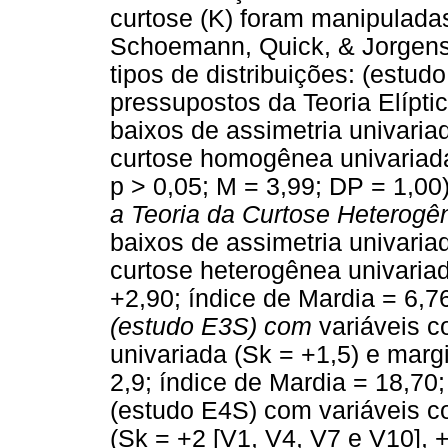
curtose (K) foram manipuladas
Schoemann, Quick, & Jorgense
tipos de distribuições: (est
pressupostos da Teoria Elípti
baixos de assimetria univaria
curtose homogênea univariada
p > 0,05; M = 3,99; DP = 1,00)
a Teoria da Curtose Heterog
baixos de assimetria univaria
curtose heterogênea univariad
+2,90; índice de Mardia = 6,76
(estudo E3S) com
variáveis c
univariada (Sk = +1,5) e marg
2,9; índice de Mardia = 18,70;
(estudo E4S) com variáveis c
(Sk = +2 [V1, V4, V7 e V10], 