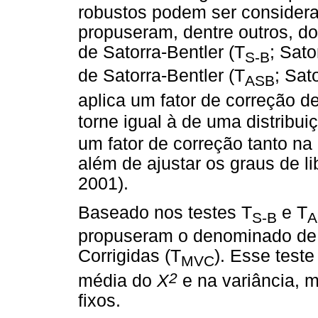
robustos podem ser considera
propuseram, dentre outros, doi
de Satorra-Bentler (T
; Sato
S-B
de Satorra-Bentler (T
; Sat
ASB
aplica um fator de correção d
torne igual à de uma distribu
um fator de correção tanto n
além de ajustar os graus de li
2001).
Baseado nos testes T
e T
S-B
A
propuseram o denominado de 
Corrigidas (T
). Esse test
MVC
2
média do
X
e na variância, 
fixos.