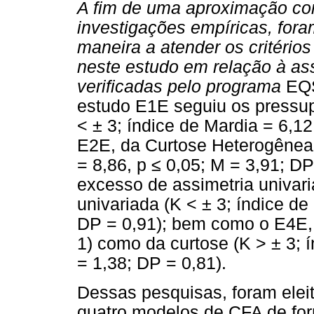
A fim de uma aproximação com
investigações empíricas, for
maneira a atender os critérios
neste estudo em relação à ass
verificadas pelo programa
EQS
estudo E1E seguiu os pressupo
< ± 3; índice de Mardia = 6,12
E2E, da Curtose Heterogênea (
= 8,86, p
≤
0,05; M = 3,91; DP
excesso de assimetria univari
univariada (K < ± 3; índice d
DP = 0,91); bem como o E4E, 
1) como da curtose (K > ± 3; 
= 1,38; DP = 0,81).
Dessas pesquisas, foram elei
quatro modelos de CFA de fo