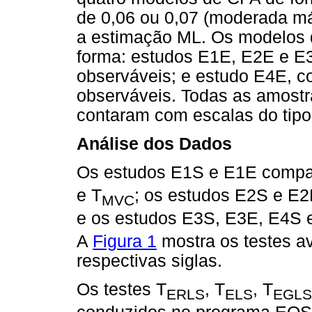
de 0,06 ou 0,07 (moderada má 
a estimação ML. Os modelos 
forma: estudos E1E, E2E e E3
observáveis; e estudo E4E, co
observáveis. Todas as amost
contaram com escalas do tipo 
Análise dos Dados
Os estudos E1S e E1E compar
e T
; os estudos E2S e E2
MVC
e os estudos E3S, E3E, E4S e
A
Figura 1
mostra os testes av
respectivas siglas.
Os testes T
, T
, T
ERLS
ELS
EGLS