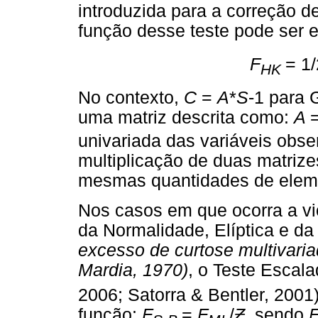
introduzida para a correção d
função desse teste pode ser 
F
= 1
HK
No contexto,
C
=
A
*
S
-1 para
uma matriz descrita como:
A
=
univariada das variáveis obse
multiplicação de duas matriz
mesmas quantidades de elem
Nos casos em que ocorra a vi
da Normalidade, Elíptica e da
excesso de curtose multivaria
Mardia, 1970)
, o Teste Escala
2006; Satorra & Bentler, 2001
função:
F
=
F
/
Ƶ
, sendo