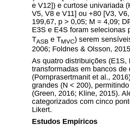
e V12]) e curtose univariada (
V5, V8 e V11] ou +80 [V3, V6,
199,67, p > 0,05; M = 4,09; D
E3S e E4S foram selecionas pe
T
e T
) serem sensívei
ASB
MVC
2006; Foldnes & Olsson, 2015
As quatro distribuições (E1S
transformadas em bancos de
(Pornprasertmanit et al., 201
grandes (N < 200), permitind
(Green, 2016; Kline, 2015). A
categorizados com cinco pont
Likert.
Estudos Empíricos