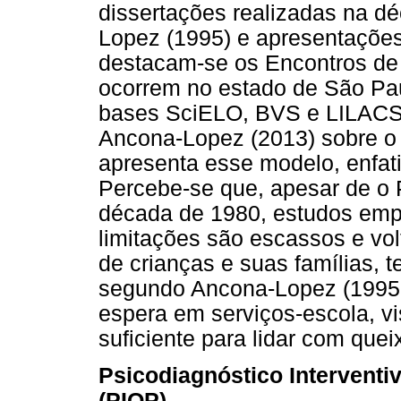
dissertações realizadas na d
Lopez (1995) e apresentações
destacam-se os Encontros de 
ocorrem no estado de São Pa
bases SciELO, BVS e LILACS, 
Ancona-Lopez (2013) sobre o P
apresenta esse modelo, enfat
Percebe-se que, apesar de o P
década de 1980, estudos empí
limitações são escassos e vo
de crianças e suas famílias, t
segundo Ancona-Lopez (1995; 2
espera em serviços-escola, vi
suficiente para lidar com que
Psicodiagnóstico Interventiv
(PIOP)