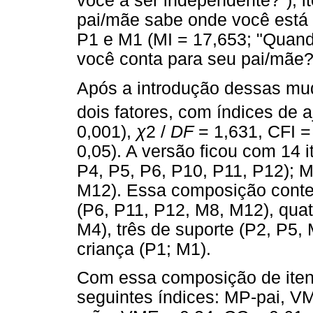
você a ser independente?"); i
pai/mãe sabe onde você está 
P1 e M1 (MI = 17,653; "Quan
você conta para seu pai/mãe?
Após a introdução dessas mu
dois fatores, com índices de aj
0,001),
χ
2 /
DF
= 1,631, CFI 
0,05). A versão ficou com 14 i
P4, P5, P6, P10, P11, P12); M
M12). Essa composição conte
(P6, P11, P12, M8, M12), qua
M4), três de suporte (P2, P5, 
criança (P1; M1).
Com essa composição de itens
seguintes índices: MP-pai, VM