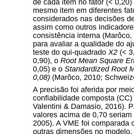
de cada item no fator (< 0,20
mesmo item em diferentes fato
considerados nas decisões de
assim como outros indicadore
consistência interna (Marôco,
para avaliar a qualidade do a
teste do qui-quadrado
X2
(< 3
0,90), o
Root Mean Square Err
0,05) e o
Standardized Root 
0,08)
(Marôco, 2010; Schweize
A precisão foi aferida por mei
confiabilidade composta (CC)
Valentini & Damasio, 2016). P
valores acima de 0,70 seriam 
2005). A VME foi comparada 
outras dimensões no modelo,