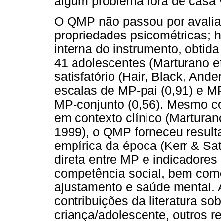
algum problema fora de casa 
O QMP não passou por avalia
propriedades psicométricas; 
interna do instrumento, obtid
41 adolescentes (Marturano et 
satisfatório (Hair, Black, And
escalas de MP-pai (0,91) e M
MP-conjunto (0,56). Mesmo co
em contexto clínico (Marturan
1999), o QMP forneceu result
empírica da época (Kerr & Sat
direta entre MP e indicadore
competência social, bem com
ajustamento e saúde mental. 
contribuições da literatura s
criança/adolescente, outros r