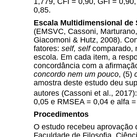
1,779, CFI = 0,90, GFI = 0,9
0,85.
Escala Multidimensional de 
(EMSVC, Cassoni, Marturano,
Giacomoni & Hutz, 2008). Cont
fatores:
self, self
comparado, n
escola. Em cada item, a respo
concordância com a afirmação 
concordo nem um pouco
, (5)
amostra deste estudo deu sup
autores (Cassoni et al., 2017)
0,05 e RMSEA = 0,04 e alfa =
Procedimentos
O estudo recebeu aprovação 
Faculdade de Filosofia, Ciênc