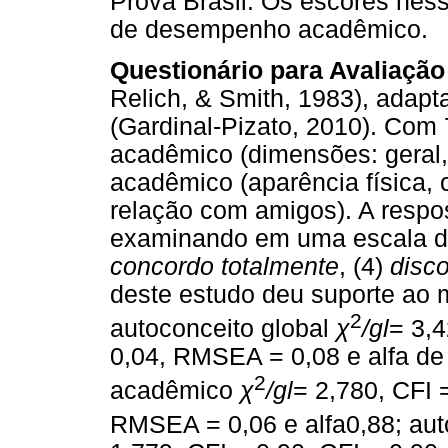
Prova Brasil. Os escores ne
de desempenho acadêmico.
Questionário para Avaliaçã
Relich, & Smith, 1983), adapta
(Gardinal-Pizato, 2010). Com 7
acadêmico (dimensões: geral,
acadêmico (aparência física, 
relação com amigos). A respo
examinando em uma escala do t
concordo totalmente
, (4)
disc
deste estudo deu suporte ao 
2
autoconceito global
χ
/gl
= 3,4
0,04, RMSEA = 0,08 e alfa de
2
acadêmico
χ
/gl
= 2,780, CFI 
RMSEA = 0,06 e alfa0,88; au