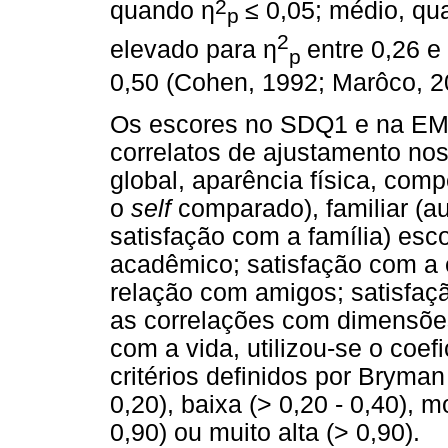
2
quando
η
≤
0,05; médio, q
p
2
elevado para
η
entre 0,26 
p
0,50 (Cohen, 1992; Marôco, 2
Os escores no SDQ1 e na EM
correlatos de ajustamento no
global, aparência física, comp
o
self
comparado), familiar (a
satisfação com a família) esc
acadêmico; satisfação com a e
relação com amigos; satisfaç
as correlações com dimensões
com a vida, utilizou-se o coe
critérios definidos por Bryma
0,20), baixa (> 0,20 - 0,40), m
0,90) ou muito alta (> 0,90).