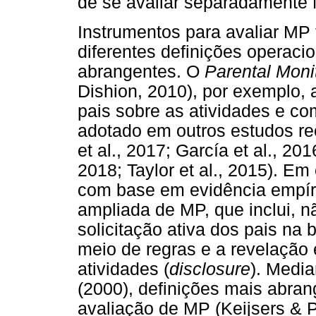
de se avaliar separadamente 
Instrumentos para avaliar MP
diferentes definições operaci
abrangentes. O
Parental Moni
Dishion, 2010), por exemplo,
pais sobre as atividades e co
adotado em outros estudos rece
et al., 2017; García et al., 20
2018; Taylor et al., 2015). Em 
com base em evidência empír
ampliada de MP, que inclui, 
solicitação ativa dos pais na 
meio de regras e a revelação
atividades (
disclosure
). Media
(2000), definições mais abra
avaliação de MP (Keijsers & Po