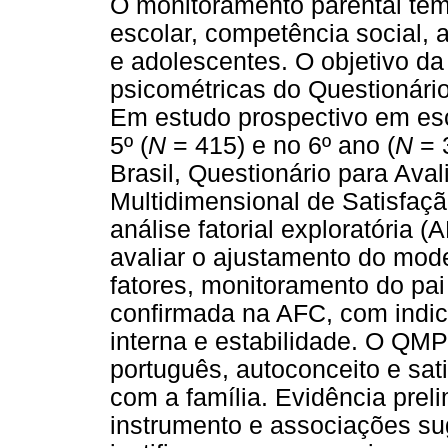
O monitoramento parental te
escolar, competência social,
e adolescentes. O objetivo da
psicométricas do Questionári
Em estudo prospectivo em esc
5º (
N
= 415) e no 6º ano (
N
= 3
Brasil, Questionário para Ava
Multidimensional de Satisfaç
análise fatorial exploratória 
avaliar o ajustamento do mode
fatores, monitoramento do pa
confirmada na AFC, com indic
interna e estabilidade. O QM
português, autoconceito e sat
com a família. Evidência preli
instrumento e associações sug