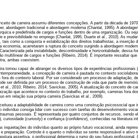
ceito de carreira assumiu diferentes concepções. A partir da década de 1970,
ber, abordagem tradicional e abordagem moderna (Chanlat, 1995). A abordagem 
rárquica e predefinida de cargos e funções dentro de uma organização. Ou se
dade e previsibilidade no emprego (Chanlat, 1995; Duarte et al., 2010). As mud
tais como a conquista e estabilização dos direitos trabalhistas, a inserção
da economia, acarretaram a ruptura do conceito surgindo a abordagem moderna
 Caracterizada pela instabilidade, descontinuidade e horizontalidade, dessa fo
 multilinear de cargos e funções (Ribeiro, 2014). É importante ressaltar que
tra, ambas coexistem.
ira tornou capaz de abranger os diversos tipos de experiências profissionais 
ontemporaneidade, a concepção de carreira é pautada no contexto sociolabor
as fora do contexto laboral. Por ser considerado um processo de adaptação, 
 pode ser definida por um processo de construção de vida que parte de memóri
et al., 2010; Ribeiro, 2014; Savickas, 2005). A atualização do conceito de ca
zação que acontece no contexto do trabalho, por exemplo, carreiras fora dos
uo em relação sua própria carreira (Savickas et al., 2009).
eituou a adaptabilidade de carreira como uma construção psicossocial que i
 o indivíduo consiga lidar com sucesso com tarefas do desenvolvimento vocac
 traumas pessoais. É representada por quatro conjuntos de recursos, sendo 
), curiosidade (
curiosity
) e confiança (
confidence
), conhecidas na literatura in
s inquietações do indivíduo quanto ao próprio futuro vocacional, ainda repre
e preparação. Controle é o quanto o indivíduo se sente responsável e ativo 
postura assertiva, o profissional determina o rumo do seu futuro profissional.