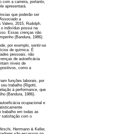
 com a carreira, portanto,
ele apresentará.
ências que poderão ser
 Associado a
 & Valero, 2015; Rudolph,
 o indivíduo possui na
esso. Essas crenças não
empenho (Bandura, 1986).
de, por exemplo, sentir-se
cícios de química. É
dades pessoais, não
renças de autoeficácia
entam níveis de
 positivos, como a
ham funções laborais, por
eu trabalho (Rigotti,
relação à performance, que
lho (Bandura, 1986).
autoeficácia ocupacional e
atisticamente
o trabalho em todas as
r satisfação com o
Hirschi, Herrmann & Keller,
alhadores são escassos na