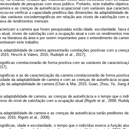
a necessidade de pesquisas com esse público. Portanto, este trabalho objetiva 
carreira e as crenças de autoeficácia ocupacional com variáveis que caracteri
uscou-se verificar a capacidade preditiva das dimensões da adaptabilidade de
e das variáveis sociodemográficas em relação aos níveis de satisfação com 
aixa de rendimentos mensais.
acterizam a carreira que foram pesquisadas estão idade, escolaridade, faixa
 atual, níveis de satisfação com a ocupação atual e com os rendimentos me
na literatura da área e por serem importantes para o entendimento da carreir
ortearam este trabalho.
 adaptabilidade de carreira apresentarão correlações positivas com a crença
, 2015; Hirschi & Valero, 2015; Rudolph et al., 2017);
gráficas correlacionarão de forma positiva com as variáveis de caracterização
017);
gráficas e as de caracterização da carreira correlacionarão de forma posit
osidade da adaptabilidade de carreira e com as crenças de autoeficácia ocupa
o da adaptabilidade de carreira (Chan & Mai, 2015; Guan, Zhou, Ye, Jiang 
 adaptabilidade de carreira, as crenças de autoeficácia e o tempo que o ind
tivos do nível de satisfação com a ocupação atual (Rigotti et al., 2008; Rudolp
 adaptabilidade de carreira e as crenças de autoeficácia serão preditores da
er, 2016; Rigotti et al., 2008).
gráficas, idade e escolaridade, o tempo que o indivíduo exerce a função atu