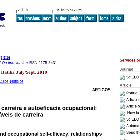
gica
Services 
1
On-line version
ISSN
2175-3431
Journal
3 Itatiba July/Sept. 2019
SciELO 
9.1803.16853.05
Article
ARTIGOS
Portugu
Article 
Article 
carreira e autoeficácia ocupacional:
How to c
veis de carreira
SciELO 
Automati
Send thi
nd occupational self-efficacy: relationships