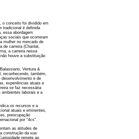
 o conceito foi dividido em
tradicional é definida
ja, essa abordagem
anças sociais que ocorreram
 da mulher no mercado de
 de carreira (Chanlat,
rma, a carreira nessa
 não houve a substituição
(Balassiano, Ventura &
al, reconhecendo, também,
de desenvolvimento e de
as, experiências atuais e
rreira se faz necessária
 ambientes laborais e a
ndica os recursos e a
ional atuais e eminentes,
eles, preocupação
ternacional por "4cs".
sentam as atitudes de
na construção da sua
 Curiosidade remete ao