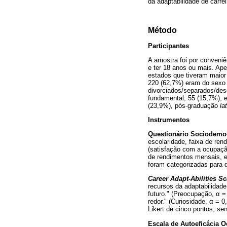
da adaptabilidade de carrei
Método
Participantes
A amostra foi por conveniê
e ter 18 anos ou mais. Ape
estados que tiveram maior 
220 (62,7%) eram do sexo 
divorciados/separados/des
fundamental; 55 (15,7%), e
(23,9%), pós-graduação
la
Instrumentos
Questionário Sociodemo
escolaridade, faixa de re
(satisfação com a ocupaçã
de rendimentos mensais, e
foram categorizadas para q
Career Adapt-Abilities Sc
recursos da adaptabilidad
futuro." (Preocupação,
α
= 
redor." (Curiosidade,
α
= 0,
Likert de cinco pontos, se
Escala de Autoeficácia O