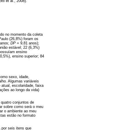
ti et al., 2008).
hando no momento da coleta
 Paulo (26,8%) foram os
 anos;
DP
= 9,81 anos);
nião estável; 22 (6,3%)
 possuíam ensino
0,5%), ensino superior; 84
como sexo, idade,
alho. Algumas variáveis
tual, escolaridade, faixa
ações ao longo da vida)
s quatro conjuntos de
sar sobre como será o meu
rar o ambiente ao meu
stas estão no formato
por seis itens que