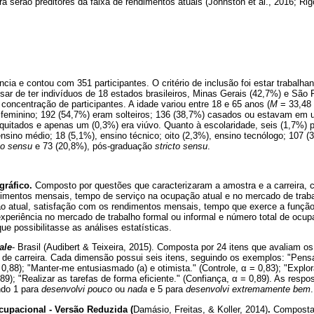
ra serão preditores da faixa de rendimentos atuais (Johnston et al., 2016; Rigot
ncia e contou com 351 participantes. O critério de inclusão foi estar trabal
sar de ter indivíduos de 18 estados brasileiros, Minas Gerais (42,7%) e São
concentração de participantes. A idade variou entre 18 e 65 anos (
M
= 33,48
feminino; 192 (54,7%) eram solteiros; 136 (38,7%) casados ou estavam em u
quitados e apenas um (0,3%) era viúvo. Quanto à escolaridade, seis (1,7%)
nsino médio; 18 (5,1%), ensino técnico; oito (2,3%), ensino tecnólogo; 107 (3
to sensu
e 73 (20,8%), pós-graduação
stricto sensu
.
gráfico.
Composto por questões que caracterizaram a amostra e a carreira, 
ndimentos mensais, tempo de serviço na ocupação atual e no mercado de trab
o atual, satisfação com os rendimentos mensais, tempo que exerce a função a
xperiência no mercado de trabalho formal ou informal e número total de ocup
ue possibilitasse as análises estatísticas.
ale
- Brasil (Audibert & Teixeira, 2015). Composta por 24 itens que avaliam o
e de carreira. Cada dimensão possui seis itens, seguindo os exemplos: "Pen
0,88); "Manter-me entusiasmado (a) e otimista." (Controle,
α
= 0,83); "Explo
89); "Realizar as tarefas de forma eficiente." (Confiança,
α
= 0,89). As respo
ndo 1 para
desenvolvi pouco
ou
nada
e 5 para
desenvolvi extremamente bem
.
cupacional - Versão Reduzida (
Damásio, Freitas, & Koller, 2014)
.
Composta 