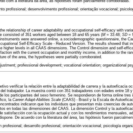
rdo com a literatura da área, as hipóteses foram parcialmente corroboradas.
nto profissional; desenvolvimento profissional; orientação vocacional; psicolo
the relationship of career adaptability and occupational self-efficacy with vari
le consisted of 351 workers aged between 18 and 65 years (
M
= 33.48;
SD
= 9
 instruments were answered online, a sociodemographic questionnaire, the Car
cupational Self-Efficacy Scale - Reduced Version. The results showed that indi
te higher levels in all CAAS dimensions. The Control dimension and self-effi
isfaction with the current occupation and monthly income, in addition to the r
ature of the area, the hypotheses were partially corroborated.
djustment; professional development; vocational orientation; organizational ps
tivo verificar la relación entre la adaptabilidad de carrera y la autoeficacia o
a del trabajador. La muestra contó con 351 trabajadores con edades entre 18 y
de los participantes del sexo femenino. Se respondieron de forma online tres
ico, la
Career Adapt-Abilities Scale
(CAAS) - Brasil y la Escala de Autoefica
ncontrados indicaron que los individuos que presentan más creencias de aut
tos en todas las dimensiones del CAAS. La dimensión Control y la autoefica
 de satisfacción con la ocupación actual y con los rendimientos mensuales, 
dispone. De acuerdo con la literatura del área, las hipótesis fueron parcialme
n profesional; desarrollo profesional; orientación vocacional; psicología organi