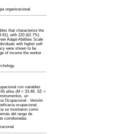
gia organizacional.
ables that characterize the
.81), with 220 (62.7%)
eer Adapt-Abilities Scale
viduals with higher self-
cacy were shown to be
ange of income the worker
ychology.
cupacional con variables
 65 años (
M
= 33,48;
SE
=
 instrumentos, un
cia Ocupacional - Versión
oeficacia ocupacional,
cia se mostraron como
además del rango de
nte corroboradas.
zacional.