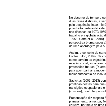
No decorrer do tempo o con
duas fases distintas, a sa
pela sequência linear, hie
possibilita certa estabili
nas décadas de 1970/1980, 
trabalho e a globalização 
1995; Duarte et al., 2010).
perspectiva é uma sucessão
de uma abordagem pela ou
Assim, o conceito de carre
Fontes Filho, 2004). Na c
como carreira as trajetóri
relação social, a carreira
pretensões futuras (Duarte 
para acompanhar a moderni
maior autonomia do indivíd
Savickas (2005; 2013) conc
prontidão destes para que
transições ocupacionais e
(
concern
), controle (
control
Preocupação diz respeito à
planejamento, antecipação 
carreira, por meio de uma 