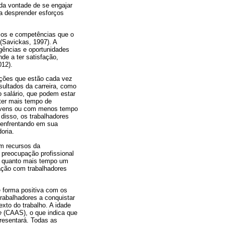
da vontade de se engajar
ra desprender esforços
rsos e competências que o
(Savickas, 1997). A
igências e oportunidades
de a ter satisfação,
012).
ições que estão cada vez
sultados da carreira, como
o salário, que podem estar
 ter mais tempo de
jovens ou com menos tempo
 disso, os trabalhadores
 enfrentando em sua
oria.
om recursos da
 preocupação profissional
, quanto mais tempo um
ação com trabalhadores
e forma positiva com os
trabalhadores a conquistar
exto do trabalho. A idade
e
(CAAS), o que indica que
presentará. Todas as