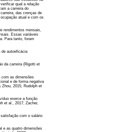
verificar qual a relação
zam a carreira do
 carreira, das crenças de
a ocupação atual e com os
 de rendimentos mensais,
nsais. Essas variáveis
a. Para tanto, foram
 de autoeficácia
 da carreira (Rigotti et
iva com as dimensões
cional e de forma negativa
& Zhou, 2015; Rudolph et
ivíduo exerce a função
h et al., 2017; Zacher,
 satisfação com o salário
al e as quatro dimensões