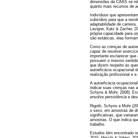
dimensões da CAAS se relac
quanto mais recursos de ad
Indivíduos que apresentam
subsídios para que a reso
adaptabilidade de carreira,
Lavigne, Katz & Zacher, 20
própria capacidade para o
são estáticas, elas forma
Como as crenças de autoef
capaz de resolver exercíci
importante esclarecer que
possuem o mesmo sentido q
que dizem respeito as ques
autoeficácia ocupacional e
realização profissional e
A autoeficácia ocupaciona
indicar suas crenças nas 
Schyns & Mohr, 2008). Ess
envolve persistência e de
Rigotti, Schyns e Mohr (20
o sexo, em amostras de div
significativas, que variar
amostras. O que indica qu
trabalho.
Estudos têm encontrado rel
2015; Hirschi & Valero, 2