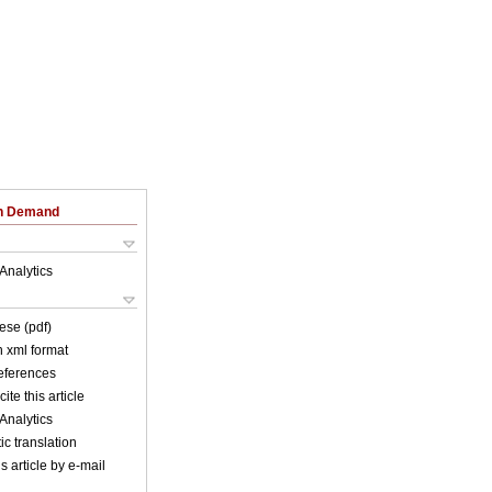
on Demand
Analytics
ese (pdf)
in xml format
references
ite this article
Analytics
c translation
s article by e-mail