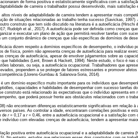
ionaram de forma positiva e estatisticamente significativa com a satisfação
aptabilidade de carreira o trabalhador possui desenvolvido, mais satisfação 
 altos níveis de adaptabilidade de carreira tendem a apresentar mais compet
lução de situações relacionadas ao trabalho tenha sucesso (Savickas, 1997).
 outro construto que tem sido discutido na literatura é a autoeficácia (Hirschi
17; Rudolph et al., 2017). A autoeficácia pode ser definida como crenças que
rganizar e executar um plano de ação que permitirá resolver tarefas com suc
m um conjunto dinâmico de crenças que são específicas de domínios de des
icácia dizem respeito a domínios específicos de desempenho, o indivíduo po
os de física, porém não apresenta crenças de autoeficácia para realizar exer
 as crenças de autoeficácia, apesar de envolver julgamentos sobre as capaci
ue habilidades (Lent, Brown & Hackett, 1994). Neste estudo, o foco é nas c
tões laborais, ou seja, a autoeficácia ocupacional. Trabalhadores que apres
levados, propendem a se proteger de fatores estressantes e promover afetos
 a competência (Llorens-Gumbau & Salanova-Soria, 2014).
l é um domínio específico muito importante para os indivíduos que desempen
aptidões, capacidades e habilidades de desempenhar com sucesso tarefas do s
e construto está relacionado às expectativas que o indivíduo apresenta em 
sempenho, que poderá possuir frente aos obstáculos relacionados com o traba
08) não encontraram diferenças estatisticamente significativas em relação à 
ersos países. Ao controlar a idade, encontraram correlações positivas e est
am de
r
= 0,17 a
r
= 0,46, entre a autoeficácia ocupacional e a satisfação com 
e indivíduo com elevadas crenças de autoeficácia, tendem a apresentar maio
ação positiva entre autoeficácia ocupacional e a adaptabilidade de carreira (
015). No entanto, estudos que relacionam esses dois construtos com os trab