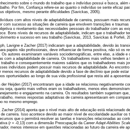
hecimento sobre o mundo do trabalho que o indivíduo possui e busca, além 
balho. Por fim, Confiança refere-se ao quanto o indivíduo se sente eficaz pa
eus objetivos, mesmo perante dificuldades (Savickas, 2005).
ndivíduos com altos níveis de adaptabilidade de carreira, possuam mais recu
er com sucesso as situações de carreira que envolvem transições e traumas 
 objetiva o nivelamento das necessidades pessoais do trabalhador com as ex
rece. Bons níveis de recursos de adaptabilidade, indicam que o trabalhador ten
vimento e sucesso em seu trabalho (Savickas, 2013, Savickas & Porfeli, 2
h, Lavigne e Zacher (2017) indicaram que a adaptabilidade, devido às trans
ra papéis não profissionais, deve influenciar de forma positiva, não só os re
 Os autores examinaram variáveis sociodemográficas, entre elas, a idade e 
as com a adaptabilidade de carreira. Os trabalhadores mais velhos tendem a
 trabalho e consequentemente maiores salários que os trabalhadores mais 
esses indivíduos podem possuir mais recursos de adaptabilidade. Ao encontro
 menos recursos de adaptabilidade devido a fase de declínio que pode estar
nos oportunidades ao longo de sua vida profissional que resta até a aposentad
n der Heijden (2017) encontraram que a idade se relacionou negativamente c
a, ou seja, quanto mais velhos eram os trabalhadores, menos eles demonstram
anejamento e engajamento na carreira. Os resultados também sugeriram que
trabalho, menos respostas adaptativas de carreira apresentavam em compar
po no mesmo emprego.
 Zacher (2014) aponta que o nível mais alto de educação está relacionado d
 de carreira. Isso acontece devido ao maior nível de escolaridade auxiliar os 
ecursos que o permitirá resolver as tarefas e transições relacionadas ao cont
tiva (
r
=
˗
0,13) com a dimensão Preocupação da
Career Adapt-Abilities Scal
hador, menos interesse em questões relacionadas ao futuro da carreira ele a