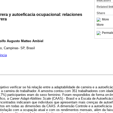
Indicators
Related lin
Share
rera y autoeficacia ocupacional: relaciones
rera
More
More
Permali
olfo Augusto Matteo Ambiel
o, Campinas- SP, Brasil
ência
jetivo verificar se há relação entre a adaptabilidade de carreira e a autoefic
 a carreira do trabalhador. A amostra contou com 351 trabalhadores com idad
2,7%) participantes eram do sexo feminino. Foram respondidos de forma
on-li
fico, a
Career Adapt-Abilities Scale
(CAAS) - Brasil e a Escala de Autoeficác
ncontrados indicaram que indivíduos que apresentam mais crenças de autoef
ltos em todas as dimensões da CAAS. A dimensão Controle e a autoeficáci
satisfação com a ocupação atual e com os rendimentos mensais, além da faix