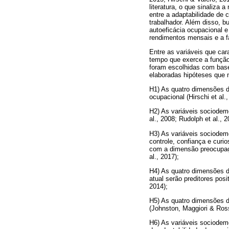
literatura, o que sinaliza 
entre a adaptabilidade de 
trabalhador. Além disso, b
autoeficácia ocupacional 
rendimentos mensais e a f
Entre as variáveis que car
tempo que exerce a função
foram escolhidas com base 
elaboradas hipóteses que n
H1) As quatro dimensões da
ocupacional (Hirschi et al.
H2) As variáveis sociodemo
al., 2008; Rudolph et al., 2
H3) As variáveis sociodemo
controle, confiança e curi
com a dimensão preocupaçã
al., 2017);
H4) As quatro dimensões da
atual serão preditores posi
2014);
H5) As quatro dimensões da
(Johnston, Maggiori & Rossi
H6) As variáveis sociodemo