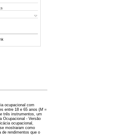
ks
nk
ácia ocupacional com
es entre 18 e 65 anos (
M
=
ne
três instrumentos, um
ia Ocupacional - Versão
icácia ocupacional,
a se mostraram como
a de rendimentos que o