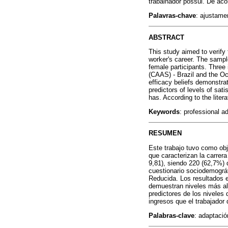
trabalhador possui. De aco
Palavras-chave
: ajustame
ABSTRACT
This study aimed to verify 
worker's career. The samp
female participants. Three
(CAAS) - Brazil and the Oc
efficacy beliefs demonstra
predictors of levels of sat
has. According to the liter
Keywords
: professional a
RESUMEN
Este trabajo tuvo como obje
que caracterizan la carrer
9,81), siendo 220 (62,7%) 
cuestionario sociodemográf
Reducida. Los resultados e
demuestran niveles más al
predictores de los niveles
ingresos que el trabajador 
Palabras-clave
: adaptació