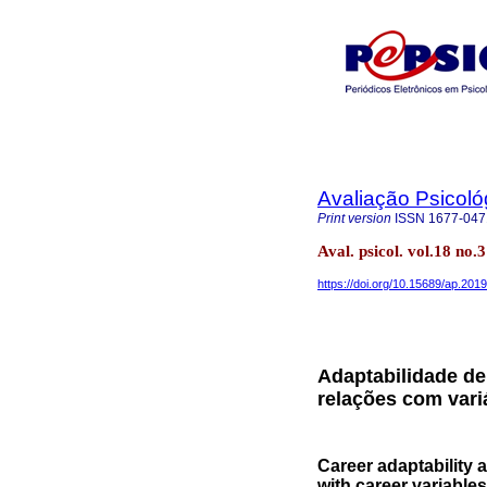
Avaliação Psicoló
Print version
ISSN
1677-047
Aval. psicol. vol.18 no.
https://doi.org/10.15689/ap.201
Adaptabilidade de 
relações com variá
Career adaptability a
with career variables