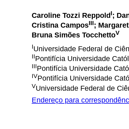
I
Caroline Tozzi Reppold
; Da
III
Cristina Campos
; Margaret
V
Bruna Simões Tocchetto
I
Universidade Federal de Ciê
II
Pontifícia Universidade Cató
III
Pontifícia Universidade Cató
IV
Pontifícia Universidade Cat
V
Universidade Federal de Ciê
Endereço para correspondênc