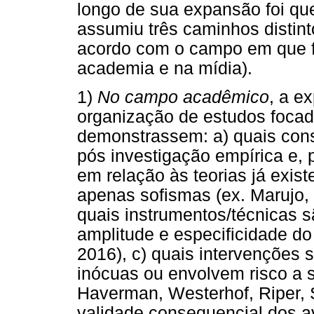
longo de sua expansão foi qu
assumiu três caminhos distin
acordo com o campo em que f
academia e na mídia).
1)
No campo acadêmico
, a e
organização de estudos focad
demonstrassem: a) quais cons
pós investigação empírica e,
em relação às teorias já exis
apenas sofismas (ex. Marujo,
quais instrumentos/técnicas s
amplitude e especificidade do
2016), c) quais intervenções 
inócuas ou envolvem risco a se
Haverman, Westerhof, Riper, S
validade consequencial dos a