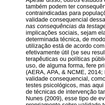
também podem ter consequênc
contraindicadas para popula
validade consequencial dessa
nas consequências da testa
implicações sociais, sejam el
determinada técnica, de modo 
utilização está de acordo com 
efetivamente útil (se seu resu
terapêuticas ou políticas públ
uso, de alguma forma, fere pr
(AERA, APA, & NCME, 2014; M
validade consequencial, como 
testes psicológicos, mas aqu
de técnicas de intervenção t
Nunes (2009), esse tipo de e
propriamente sobre validade t