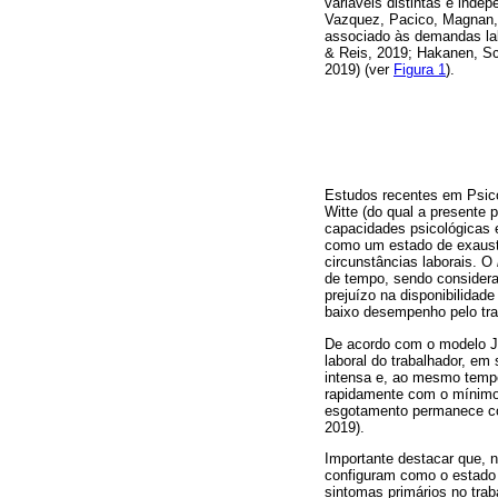
variáveis distintas e inde
Vazquez, Pacico, Magnan, 
associado às demandas lab
& Reis, 2019; Hakanen, Sch
2019) (ver
Figura 1
).
Estudos recentes em Psico
Witte (do qual a presente 
capacidades psicológicas e
como um estado de exaustã
circunstâncias laborais. O
de tempo, sendo considera
prejuízo na disponibilidad
baixo desempenho pelo tra
De acordo com o modelo J
laboral do trabalhador, em
intensa e, ao mesmo tempo
rapidamente com o mínimo 
esgotamento permanece com 
2019).
Importante destacar que, n
configuram como o estado 
sintomas primários no tra