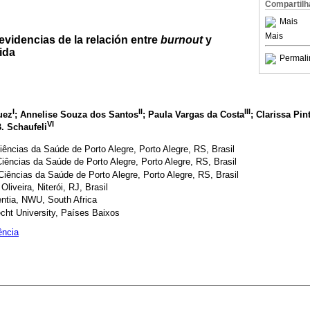
Compartilh
Mais
Mais
 evidencias de la relación entre
burnout
y
ida
Permali
I
II
III
uez
; Annelise Souza dos Santos
; Paula Vargas da Costa
; Clarissa Pin
VI
. Schaufeli
iências da Saúde de Porto Alegre, Porto Alegre, RS, Brasil
iências da Saúde de Porto Alegre, Porto Alegre, RS, Brasil
Ciências da Saúde de Porto Alegre, Porto Alegre, RS, Brasil
liveira, Niterói, RJ, Brasil
ntia, NWU, South Africa
cht University, Países Baixos
ência