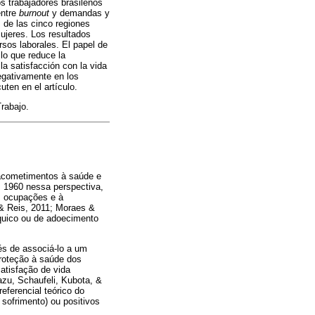
os trabajadores brasileños
entre
burnout
y demandas y
 de las cinco regiones
ujeres. Los resultados
sos laborales. El papel de
 lo que reduce la
a satisfacción con la vida
negativamente en los
ten en el artículo.
Trabajo.
 acometimentos à saúde e
s 1960 nessa perspectiva,
às ocupações e à
, & Reis, 2011; Moraes &
quico ou de adoecimento
és de associá-lo a um
proteção à saúde dos
atisfação de vida
zu, Schaufeli, Kubota, &
ferencial teórico do
 sofrimento) ou positivos