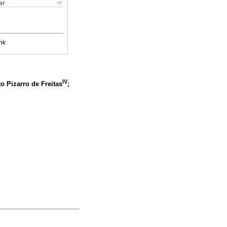
ar
nk
IV
to Pizarro de Freitas
;