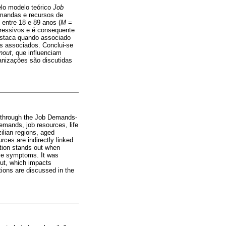
elo modelo teórico
Job
andas e recursos de
 entre 18 e 89 anos (
M
=
ressivos e é consequente
destaca quando associado
s associados. Conclui-se
nout
, que influenciam
anizações são discutidas
rs through the Job Demands-
mands, job resources, life
ilian regions, aged
ces are indirectly linked
ction stands out when
ive symptoms. It was
out, which impacts
tions are discussed in the