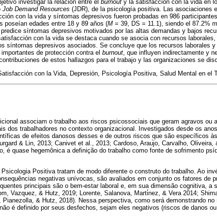
etivo investigar la relación entre el
burnout
y la satisfacción con la vida en l
o
Job Demand Resources
(JDR), de la psicología positiva. Las asociaciones 
acción con la vida y síntomas depresivos fueron probadas en 986 participantes
tes poseían edades entre 18 y 89 años (
M
= 39, DS = 11.1), siendo el 87.2% m
predice síntomas depresivos motivados por las altas demandas y bajos recur
 satisfacción con la vida se destaca cuando se asocia con recursos laborales,
os síntomas depresivos asociados. Se concluye que los recursos laborales y l
 importantes de protección contra el
burnout
, que influyen indirectamente y 
ontribuciones de estos hallazgos para el trabajo y las organizaciones se discu
Satisfacción con la Vida, Depresión, Psicología Positiva, Salud Mental en el 
dicional associam o trabalho aos riscos psicossociais que geram agravos ou
ais dos trabalhadores no contexto organizacional. Investigados desde os ano
ntíficas de efeitos danosos desses e de outros riscos que são específicos 
urgard & Lin, 2013; Canivet et al., 2013; Cardoso, Arau
jo, Carvalho, Oliveira
, é quase hegemônica a definição do trabalho como fonte de sofrimento psí
sicologia Positiva tratam de modo diferente o construto do trabalho. Ao inv
onsequências negativas unívocas, são avaliados em conjunto os fatores de 
quentes principais são o bem-estar laboral e, em sua dimensão cognitiva, a s
from, Vazquez, & Hutz, 2019; Lorente, Salanova, Marti
nez, & Vera 2014; Shima
Pianezolla, & Hutz, 2018). Nessa perspectiva, como será demonstrando no re
o não é definido por seus desfechos, sejam eles negativos (riscos de danos ou