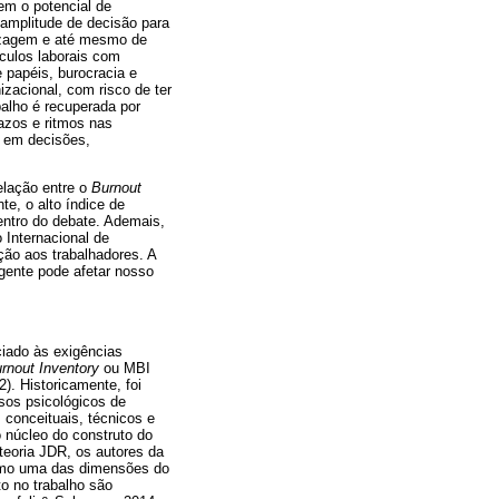
em o potencial de
amplitude de decisão para
dizagem e até mesmo de
áculos laborais com
 papéis, burocracia e
izacional, com risco de ter
alho é recuperada por
razos e ritmos nas
o em decisões,
relação entre o
Burnout
te, o alto índice de
entro do debate. Ademais,
 Internacional de
ão aos trabalhadores. A
gente pode afetar nosso
ciado às exigências
rnout Inventory
ou MBI
). Historicamente, foi
sos psicológicos de
 conceituais, técnicos e
 núcleo do construto do
teoria JDR, os autores da
como uma das dimensões do
o no trabalho são