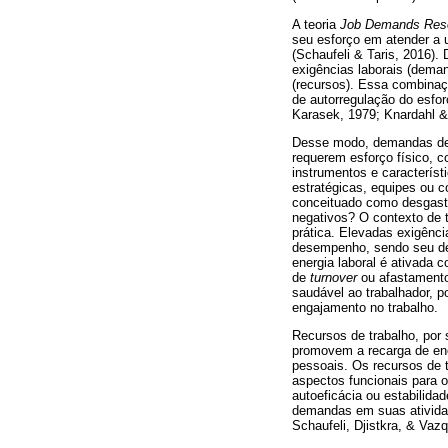
A teoria
Job Demands Res
seu esforço em atender a 
(Schaufeli & Taris, 2016).
exigências laborais (dema
(recursos). Essa combinaç
de autorregulação do esfo
Karasek, 1979; Knardahl & 
Desse modo, demandas de tr
requerem esforço físico, c
instrumentos e caracterís
estratégicas, equipes ou c
conceituado como desgaste
negativos? O contexto de 
prática. Elevadas exigênc
desempenho, sendo seu de
energia laboral é ativada 
de
turnover
ou afastamento
saudável ao trabalhador, p
engajamento no trabalho.
Recursos de trabalho, por
promovem a recarga de ener
pessoais. Os recursos de 
aspectos funcionais para 
autoeficácia ou estabilida
demandas em suas atividade
Schaufeli, Djistkra, & Vaz