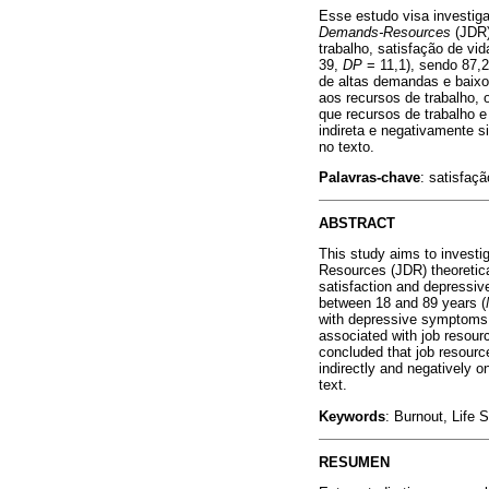
Esse estudo visa investiga
Demands-Resources
(JDR)
trabalho, satisfação de vi
39,
DP
= 11,1), sendo 87,
de altas demandas e baixo
aos recursos de trabalho, 
que recursos de trabalho e
indireta e negativamente 
no texto.
Palavras-chave
:
satisfaçã
ABSTRACT
This study aims to investi
Resources (JDR) theoretica
satisfaction and depressiv
between 18 and 89 years (
with depressive symptoms vi
associated with job resour
concluded that job resource
indirectly and negatively 
text.
Keywords
: Burnout, Life 
RESUMEN