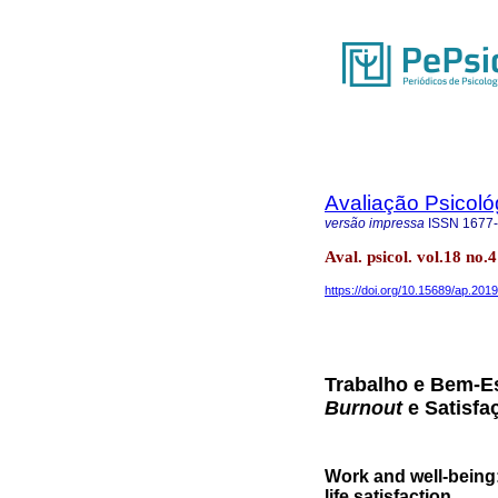
Avaliação Psicoló
versão impressa
ISSN
1677
Aval. psicol. vol.18 no.4
https://doi.org/10.15689/ap.201
Trabalho e Bem-Es
Burnout
e Satisfa
Work and well-being:
life satisfaction