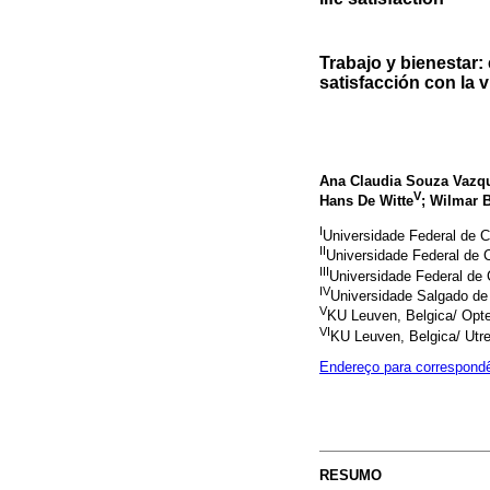
Trabajo y bienestar:
satisfacción con la v
Ana Claudia Souza Vazq
V
Hans De Witte
; Wilmar B
I
Universidade Federal de C
II
Universidade Federal de C
III
Universidade Federal de 
IV
Universidade Salgado de O
V
KU Leuven, Belgica/ Opte
VI
KU Leuven, Belgica/ Utre
Endereço para correspond
RESUMO