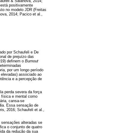
haufeli & Salanova, 2014;
está positivamente
sto no modelo JDR (Freitas
ova, 2014; Pacico et al.,
ado por Schaufeli e De
al de prejuízo das
2019) definem o
Burnout
determinadas
ia, por um longo período
 elevadas) associado ao
etência e a percepção de
la perda severa da força
a física e mental como
ária, cansa-se
 dia. Essa sensação de
, 2016; Schaufeli et al.,
e sensações alteradas se
ica o conjunto de quatro
ida da redução da sua