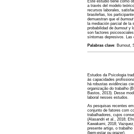
Este estudio tiene como obj
a través del modelo teóric
recursos laborales, satisf
brasileñas, los participan
demuestran que el
burnout
la mediación parcial de la
probabilidad de
burnout
y l
son factores psicosociales
síntomas depresivos. Las c
Palabras clave
: Burnout, 
Estudos da Psicologia tra
às capacidades profission
há robustas evidências cie
organização do trabalho (B
Bastos, 2013). Desse modo
laboral nesses estudos.
As pesquisas recentes em P
conjunto de fatores com c
trabalhadores, cujos conse
(Alasandri et al., 2018; E
Kawakami, 2018; Vazquez, 
presente artigo, o trabalh
(bem-estar ou prazer).