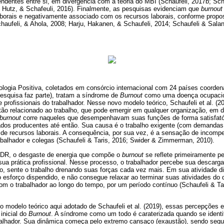
pendentes entre si, em divergência com a teoria do MBI (Schaufeli, 2017b; Sc
Hutz, & Schafeuli, 2016). Finalmente, as pesquisas evidenciam que
burnout
orais e negativamente associado com os recursos laborais, conforme propo
aufeli, & Ahola, 2008; Harju, Hakanen, & Schaufeli, 2014; Schaufeli & Salan
logia Positiva, coletados em consórcio internacional com 24 países coorden
pesquisa faz parte), tratam a síndrome de
Burnout
como uma doença ocupacion
 profissionais do trabalhador. Nesse novo modelo teórico, Schaufeli et al. (
o relacionado ao trabalho, que pode emergir em qualquer organização, em 
burnout
corre naqueles que desempenhavam suas funções de forma satisfatór
dos producentes até então. Sua causa é o trabalho exigente (com demandas
e de recursos laborais. A consequência, por sua vez, é a sensação de incomp
balhador e colegas (Schaufeli & Taris, 2016; Swider & Zimmerman, 2010).
DR, o desgaste de energia que compõe o
burnout
se reflete primeiramente pe
 sua prática profissional. Nesse processo, o trabalhador percebe sua descarg
, sente o trabalho drenando suas forças cada vez mais. Em sua atividade di
esforço dispendido, e não consegue relaxar ao terminar suas atividades do
o trabalhador ao longo do tempo, por um período contínuo (Schaufeli & Taris
o modelo teórico aqui adotado de Schaufeli et al. (2019), essas percepções 
inicial do
Burnout
. A síndrome como um todo é caraterizada quando se identif
balhador. Sua dinâmica começa pelo extremo cansaço (exaustão), sendo segu