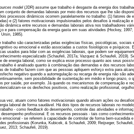
ources model
(JDR) assume que trabalho é desgaste da energia dos trabalhad
um conjunto de demandas laborais por meio dos recursos que lhe são disponi
 Dois processos dinâmicos ocorrem paralelamente no trabalho: (1) fatores de 
ndas) e (2) fatores motivacionais impulsionados pelos desafios à realização
ão dinâmica entre recursos e demandas laborais ativa nos trabalhadores vár
rço e para compensação da energia gasta em suas atividades (Hockey, 1997
Ursin, 1985).
abalho são caracterizadas pelas exigências físicas, psicológicas, sociais 
ognitivo ou emocional e estão associadas a custos fisiológicos e psíquicos. 
ticas usados para lidar com as exigências laborais, que podem ser equipamen
onhecimento especializado (Schaufeli, 2017a; Vazquez & Schaufeli, 2019). S
 de energia laboral, como se explica esse processo quanto aos seus possív
trabalho é analisado quanto à combinação das demandas e dos recursos labo
ias de trabalho fazem com que as pessoas apliquem esforço extra para alcan
sfecho negativo quando a autorregulação ou recarga de energia não são ad
continuamente, sem possibilidade de sustentação em médio e longo prazo, o q
s por saúde, por exemplo. Já quando os mecanismos de compensação e rec
otencializam-se os desfechos positivos, como realização profissional, orgulho 
 sua vez, atuam como fatores motivacionais quando ativam ações ou desafi
gia laboral de forma saudável. Há dois tipos de recursos laborais no modelo
trabalho - como
feedback
do desempenho, controle das atividades e informaç
o desempenho profissional. E os recursos pessoais - tais como conhecimento
de emocional - se referem à capacidade de controlar de forma bem-sucedida 
s profissionais (Korunka, Kubicek, & Schaufeli, 2009; Reijseger, Schaufeli, 
quez, 2013; Schaufeli, 2019).