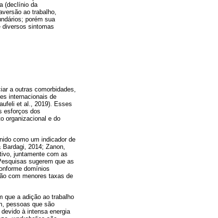
a (declínio da
aversão ao trabalho,
ndários; porém sua
e diversos sintomas
iar a outras comorbidades,
es internacionais de
feli et al., 2019). Esses
os esforços dos
o organizacional e do
finido como um indicador de
& Bardagi, 2014; Zanon,
etivo, juntamente com as
 Pesquisas sugerem que as
conforme domínios
iação com menores taxas de
m que a adição ao trabalho
im, pessoas que são
devido à intensa energia