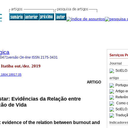
gica
Serviços P
-0471
versão On-line
ISSN
2175-3431
Journal
 Itatiba out./dez. 2019
SciELO 
9.1804.18917.05
artigo
ARTIGO
Portugu
Artigo 
Referên
tar: Evidências da Relação entre
Como ci
ção de Vida
SciELO 
Traduçã
 evidence of the relation between burnout and
Indicadore