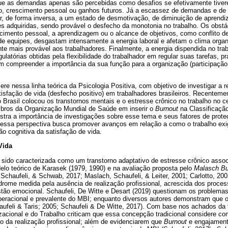
e as demandas apenas são percebidas como desafios se efetivamente tiver
o, crescimento pessoal ou ganhos futuros. Já a escassez de demandas e de 
ar, de forma inversa, a um estado de desmotivação, de diminuição de apren
es adquiridas, sendo provável o desfecho da monotonia no trabalho. Os obst
escimento pessoal, a aprendizagem ou o alcance de objetivos, como conflito de
de equipes, desgastam intensamente a energia laboral e afetam o clima organ
 mais provável aos trabalhadores. Finalmente, a energia dispendida no trab
atórias obtidas pela flexibilidade do trabalhador em regular suas tarefas, p
em compreender a importância da sua função para a organização (participaçã
ere nessa linha teórica da Psicologia Positiva, com objetivo de investigar a 
tisfação de vida (desfecho positivo) em trabalhadores brasileiros. Recentemen
Brasil colocou os transtornos mentais e o estresse crônico no trabalho no c
bros da Organização Mundial de Saúde em inserir o
Burnout
na Classificação
ra a importância de investigações sobre esse tema e seus fatores de proteç
essa perspectiva busca promover avanços em relação a como o trabalho exi
o cognitiva da satisfação de vida.
Vida
 sido caracterizada como um transtorno adaptativo de estresse crônico asso
elo teórico de Karasek (1979, 1990) e na avaliação proposta pelo
Malasch Bu
 Schaufeli, & Schwab, 2017; Maslach, Schaufeli, & Leiter, 2001; Carlotto, 2002
drome medida pela ausência de realização profissional, acrescida dos proces
tão emocional. Schaufeli, De Witte e Desart (2019) questionam os problemas
operacional e prevalente do MBI; enquanto diversos autores demonstram que o
aufeli & Taris; 2005; Schaufeli & De Witte, 2017). Com base nos achados da 
izacional e do Trabalho criticam que essa concepção tradicional considere 
vo da realização profissional; além de evidenciarem que
Burnout
e engajament