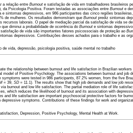
r a relação entre
Burnout
e satisfação de vida em trabalhadores brasileiros p
, da Psicologia Positiva. Foram testadas as associações entre
Burnout
e dem
da e sintomas depressivos, em 986 participantes das cinco regiões brasileiras,
2% de mulheres. Os resultados demonstram que
Burnout
prediz sintomas dep
s recursos laborais. O papel de mediação parcial da satisfação de vida se 
o que diminui a probabilidade de ocorrência do
Burnout
e sintomas depressivo
 satisfação de vida são importantes fatores psicossociais de proteção ao
Bur
sintomas depressivos. Contribuições desses achados para o trabalho e as org
o de vida, depressão, psicologia positiva, saúde mental no trabalho
gate the relationship between burnout and life satisfaction in Brazilian worke
l model of Positive Psychology. The associations between burnout and job de
e symptoms were tested in 986 participants, 87.2% women, from the five Braz
M
= 39,
SD
= 11.1). The results show that high job demands and low job resour
a burnout and low life satisfaction. The partial mediation role of life satisfa
ces, which reduces the likelihood of burnout and its association with depress
s and life satisfaction are important psychosocial protective factors for burn
on depressive symptoms. Contributions of these findings for work and organiza
Satisfaction, Depression, Positive Psychology, Mental Health at Work.