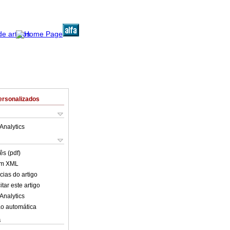
ersonalizados
Analytics
ês (pdf)
em XML
cias do artigo
tar este artigo
Analytics
o automática
s