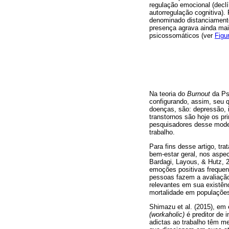
regulação emocional (declí
autorregulação cognitiva).
denominado distanciament
presença agrava ainda mai
psicossomáticos (ver
Figu
Na teoria do
Burnout
da Psi
configurando, assim, seu q
doenças, são: depressão, i
transtornos são hoje os pr
pesquisadores desse modelo
trabalho.
Para fins desse artigo, tr
bem-estar geral, nos aspec
Bardagi, Layous, & Hutz, 2
emoções positivas frequen
pessoas fazem a avaliação
relevantes em sua existênc
mortalidade em populações
Shimazu et al. (2015), em 
(workaholic)
é preditor de 
adictas ao trabalho têm m