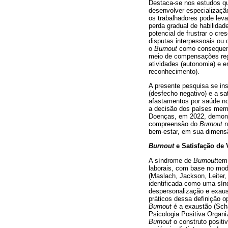
Destaca-se nos estudos qu
desenvolver especializaçã
os trabalhadores pode lev
perda gradual de habilidad
potencial de frustrar o cr
disputas interpessoais ou 
o
Burnout
como consequente
meio de compensações regul
atividades (autonomia) e 
reconhecimento).
A presente pesquisa se ins
(desfecho negativo) e a sa
afastamentos por saúde no 
a decisão dos países mem
Doenças, em 2022, demonst
compreensão do
Burnout
n
bem-estar, em sua dimensã
Burnout
e Satisfação de 
A síndrome de
Burnout
tem
laborais, com base no mod
(Maslach, Jackson, Leiter,
identificada como uma sín
despersonalização e exaus
práticos dessa definição 
Burnout
é a exaustão (Sch
Psicologia Positiva Organ
Burnout
o construto positi