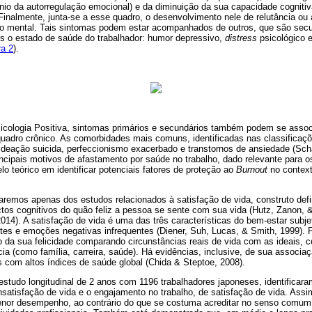
nio da autorregulação emocional) e da diminuição da sua capacidade cognitiv
 Finalmente, junta-se a esse quadro, o desenvolvimento nele de relutância ou 
o mental. Tais sintomas podem estar acompanhados de outros, que são secu
s o estado de saúde do trabalhador: humor depressivo,
distress
psicológico 
ra 2
).
cologia Positiva, sintomas primários e secundários também podem se assoc
uadro crônico. As comorbidades mais comuns, identificadas nas classificaçõ
deação suicida, perfeccionismo exacerbado e transtornos de ansiedade (Schau
incipais motivos de afastamento por saúde no trabalho, dado relevante para 
 teórico em identificar potenciais fatores de proteção ao
Burnout
no context
ataremos apenas dos estudos relacionados à satisfação de vida, construto de
tos cognitivos do quão feliz a pessoa se sente com sua vida (Hutz, Zanon, 
014). A satisfação de vida é uma das três características do bem-estar subj
tes e emoções negativas infrequentes (Diener, Suh, Lucas, & Smith, 1999).
 da sua felicidade comparando circunstâncias reais de vida com as ideais, 
ia (como família, carreira, saúde). Há evidências, inclusive, de sua assoc
 com altos índices de saúde global (Chida & Steptoe, 2008).
estudo longitudinal de 2 anos com 1196 trabalhadores japoneses, identificara
insatisfação de vida e o engajamento no trabalho, de satisfação de vida. Ass
enor desempenho, ao contrário do que se costuma acreditar no senso comum 