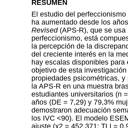
RESUMEN
El estudio del perfeccionismo
ha aumentado desde los años
Revised
(APS-R), que se usa 
perfeccionismo, está compuest
la percepción de la discrepan
del creciente interés en la me
hay escalas disponibles para e
objetivo de esta investigación
propiedades psicométricas, y 
la APS-R en una muestra bras
estudiantes universitarios (n
años (DE = 7,29) y 79,3% muj
demostraron adecuación semán
los IVC <90). El modelo ESEM 
ajuste (
χ
2 = 452,371; TLI = 0