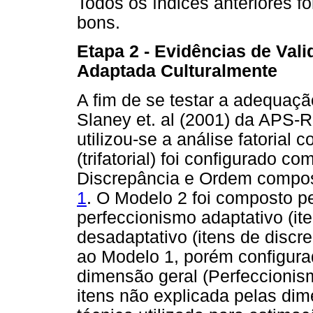
Todos os índices anteriores f
bons.
Etapa 2 - Evidências de Vali
Adaptada Culturalmente
A fim de se testar a adequaçã
Slaney et. al (2001) da APS-R
utilizou-se a análise fatorial
(trifatorial) foi configurado 
Discrepância e Ordem compos
1
. O Modelo 2 foi composto p
perfeccionismo adaptativo (i
desadaptativo (itens de discr
ao Modelo 1, porém configurad
dimensão geral (Perfeccionis
itens não explicada pelas dime