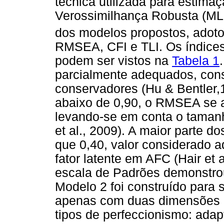
técnica utilizada para estima
Verossimilhança Robusta (MLR
dos modelos propostos, adot
RMSEA, CFI e TLI. Os índices
podem ser vistos na
Tabela 1
parcialmente adequados, con
conservadores (Hu & Bentler,
abaixo de 0,90, o RMSEA se a
levando-se em conta o taman
et al., 2009). A maior parte d
que 0,40, valor considerado 
fator latente em AFC (Hair et 
escala de Padrões demonstrou
Modelo 2 foi construído para 
apenas com duas dimensões e
tipos de perfeccionismo: adap