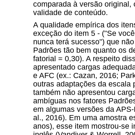
comparada à versão original,
validade de conteúdo.
A qualidade empírica dos itens
exceção do item 5 - ("Se voc
nunca terá sucesso") que não
Padrões tão bem quanto os d
fatorial = 0,30). A respeito d
apresentado cargas adequad
e AFC (ex.: Cazan, 2016; Park
outras adaptações da escala p
também não apresentou carg
ambíguas nos fatores Padrõe
em algumas versões da APS-R 
al., 2016). Em uma amostra e
anos), esse item mostrou-se 
inglês (Vandiver & Worrell, 2