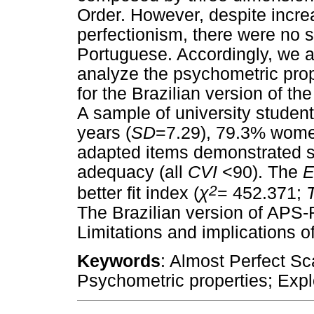
Order. However, despite incre
perfectionism, there were no s
Portuguese. Accordingly, we 
analyze the psychometric prop
for the Brazilian version of t
A sample of university student
years (
SD
=7.29), 79.3% wome
adapted items demonstrated s
adequacy (all
CVI
<90). The
2
better fit index (
χ
= 452.371;
The Brazilian version of APS-
Limitations and implications o
Keywords
: Almost Perfect Sc
Psychometric properties; Expl