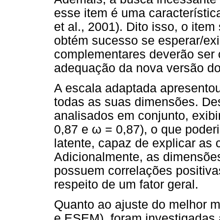
esse item é uma característic
et al., 2001). Dito isso, o ite
obtém sucesso se esperar/exi
complementares deverão ser c
adequação da nova versão do
A escala adaptada apresentou
todas as suas dimensões. Des
analisados em conjunto, exibir
0,87 e
ω
= 0,87), o que poder
latente, capaz de explicar as 
Adicionalmente, as dimensõe
possuem correlações positiva
respeito de um fator geral.
Quanto ao ajuste do melhor m
e ESEM), foram investigadas 