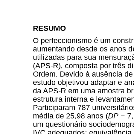
RESUMO
O perfeccionismo é um constr
aumentando desde os anos d
utilizadas para sua mensuraç
(APS-R), composta por três d
Ordem. Devido à ausência de 
estudo objetivou adaptar e an
da APS-R em uma amostra bras
estrutura interna e levantamen
Participaram 787 universitári
média de 25,98 anos (
DP
= 7,
um questionário sociodemográ
IVC adequados: equivalência s