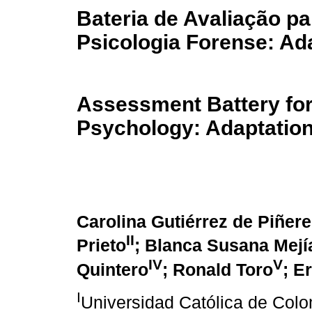
Bateria de Avaliação p
Psicologia Forense: Ad
Assessment Battery for 
Psychology: Adaptation
Carolina Gutiérrez de Piñer
II
Prieto
; Blanca Susana Mejí
IV
V
Quintero
; Ronald Toro
; E
I
Universidad Católica de Colo