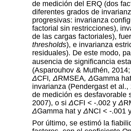
de medición del ERQ (dos fac
diferentes grados de invarianz
progresivas: invarianza config
factorial sin restricciones), i
de las cargas factoriales), fue
thresholds
), e invarianza estr
residuales). De este modo, pa
ausencia de significancia esta
(Asparouhov & Muthén, 2014; 
Δ
CFI
,
Δ
RMSEA
,
Δ
Gamma ha
invarianza (Pendergast et al.,
de medición es desfavorable 
2007), o si
Δ
CFI
<
-.002 y
Δ
R
Δ
Gamma hat y
Δ
NCI < -.001 
Por último, se estimó la fiabil