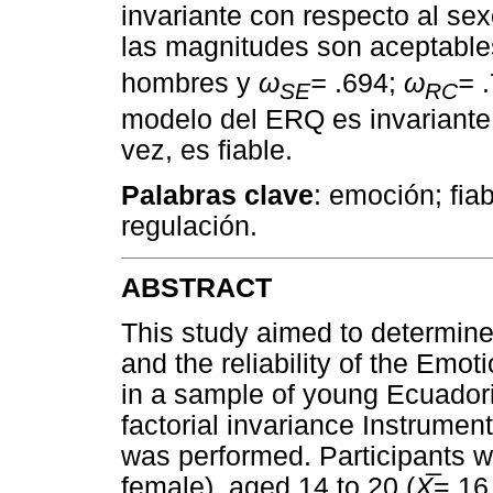
invariante con respecto al se
las magnitudes son aceptabl
hombres y
ω
=
.694;
ω
=
SE
RC
modelo del ERQ es invariante 
vez, es fiable.
Palabras clave
: emoción; fiab
regulación.
ABSTRACT
This study aimed to determine 
and the reliability of the Emo
in a sample of young Ecuador
factorial invariance Instrument
was performed. Participants 
female), aged 14 to 20 (
X
= 16