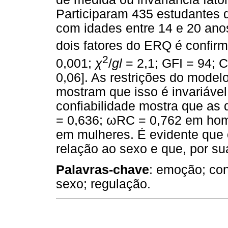
Participaram 435 estudantes 
com idades entre 14 e 20 ano
dois fatores do ERQ é confi
2
0,001;
χ
/
gl
= 2,1; GFI = 94; 
0,06]. As restrições do mode
mostram que isso é invariável
confiabilidade mostra que as
= 0,636;
ω
RC = 0,762 em ho
em mulheres. É evidente que
relação ao sexo e que, por sua
Palavras-chave
: emoção; conf
sexo; regulação.