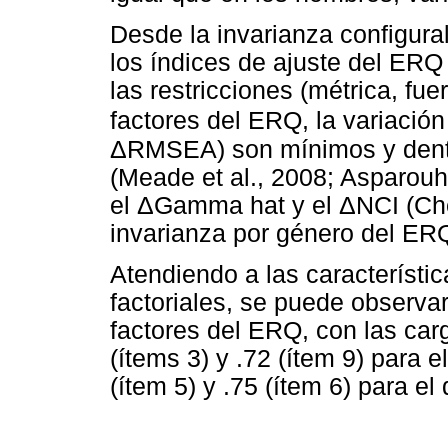
Desde la invarianza configural
los índices de ajuste del E
las restricciones (métrica, fue
factores del ERQ, la variación
Δ
RMSEA) son mínimos y dentr
(Meade et al., 2008; Asparouh
el
Δ
Gamma hat y el
Δ
NCI (Ch
invarianza por género del ER
Atendiendo a las característic
factoriales, se puede observa
factores del ERQ, con las carg
(ítems 3) y .72 (ítem 9) para 
(ítem 5) y .75 (ítem 6) para el