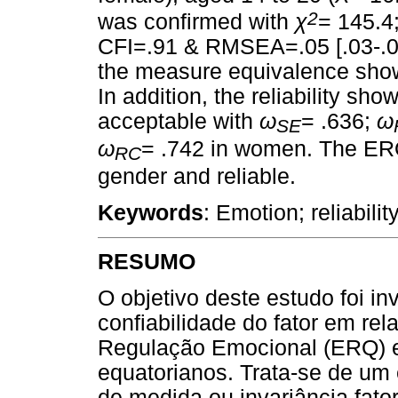
2
was confirmed with
χ
= 145.4
CFI=.91 & RMSEA=.05 [.03-.06]
the measure equivalence show t
In addition, the reliability sh
acceptable with
ω
= .636;
ω
SE
ω
= .742 in women. The ERQ
RC
gender and reliable.
Keywords
: Emotion; reliabilit
RESUMO
O objetivo deste estudo foi inv
confiabilidade do fator em re
Regulação Emocional (ERQ) 
equatorianos. Trata-se de um 
de medida ou invariância fator