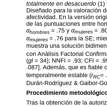
totalmente en desacuerdo
(1)
Diseñado para la valoración d
afectividad. En la versión orig
de las puntuaciones entre hom
α
=
.75 y
α
= .8
mujeres
hombres
α
= .76 para la SE; mie
mujeres
muestra una solución bidimens
con Análisis Factorial Confir
(
gl
= 34); NNFI = .93; CFI = .
.087]. Además, que es fiable
temporalmente estable (
r
= 
RC
Durán-Rodríguez & Gaibor-Go
Procedimiento metodológic
Tras la obtención de la autoriz