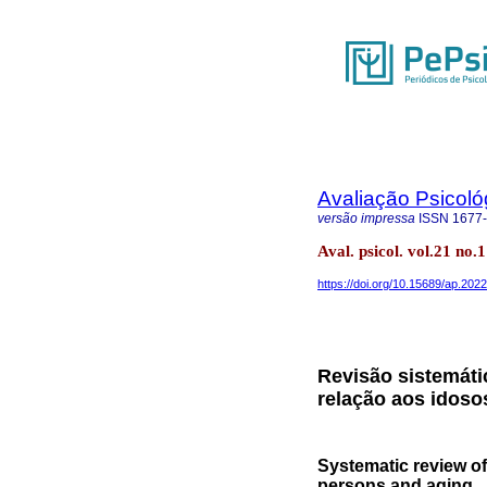
Avaliação Psicoló
versão impressa
ISSN
1677
Aval. psicol. vol.21 no
https://doi.org/10.15689/ap.202
Revisão sistemáti
relação aos idoso
Systematic review of
persons and aging