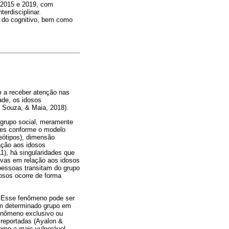
 2015 e 2019, com
erdisciplinar.
 do cognitivo, bem como
m a receber atenção nas
dade, os idosos
, Souza, & Maia, 2018).
 grupo social, meramente
udes conforme o modelo
eótipos), dimensão
ação aos idosos
1), há singularidades que
tivas em relação aos idosos
pessoas transitam do grupo
dosos ocorre de forma
). Esse fenômeno pode ser
um determinado grupo em
enômeno exclusivo ou
 reportadas (Ayalon &
omo a mais vulnerável