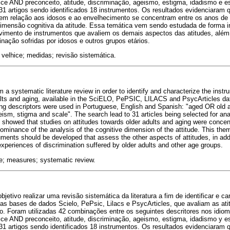
ice AND preconceito, atitude, discriminação, ageismo, estigma, idadismo e e
31 artigos sendo identificados 18 instrumentos. Os resultados evidenciaram 
 em relação aos idosos e ao envelhecimento se concentram entre os anos de
imensão cognitiva da atitude. Essa temática vem sendo estudada de forma int
imento de instrumentos que avaliem os demais aspectos das atitudes, além
inação sofridas por idosos e outros grupos etários.
 velhice; medidas; revisão sistemática.
 a systematic literature review in order to identify and characterize the inst
ults and aging, available in the SciELO, PePSIC, LILACS and PsycArticles dat
ing descriptors were used in Portuguese, English and Spanish: "aged OR old 
geism, stigma and scale". The search lead to 31 articles being selected for an
ts showed that studies on attitudes towards older adults and aging were conce
ominance of the analysis of the cognitive dimension of the attitude. This the
ruments should be developed that assess the other aspects of attitudes, in addi
experiences of discrimination suffered by older adults and other age groups.
ge; measures; systematic review.
etivo realizar uma revisão sistemática da literatura a fim de identificar e ca
as bases de dados Scielo, PePsic, Lilacs e PsycArticles, que avaliam as at
. Foram utilizadas 42 combinações entre os seguintes descritores nos idiom
ice AND preconceito, atitude, discriminação, ageismo, estigma, idadismo y e
31 artigos sendo identificados 18 instrumentos. Os resultados evidenciaram 