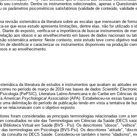
do seu construto. Dentre os instrumentos selecionados, apenas o Questionári
os parâmetros psicométricos satisfatórios (validade de conteúdo, validade es
ma revisão sistemática da literatura sobre as escalas que mensuram de forma
fica-se que esse estudo apresenta limitações, dentre elas, não foi utilizado o
 Diante do exposto, verifica-se a importância de buscar instrumentos de men
elação aos idosos e ao envelhecimento em bases de dados nacionais ou lat
são sistemática anterior. Neste contexto, este estudo teve como objetivo rea
 fim de identificar e caracterizar os instrumentos disponíveis na produção cie
dosos e ao envelhecimento.
stemática da literatura de estudos e instrumentos que avaliam as atitudes e
ocorreu no período de março de 2019 nas bases de dados
Scientific Electroni
 Psicologia (PePSIC), Literatura Latino-Americana e do Caribe em Ciências 
 à
American Psychological Association
(APA). Estabeleceu-se essas bases p
ve uma delimitação do período de publicação tendo em vista a tentativa de b
e se relacionavam com o objetivo exposto.
itores foram consideradas as principais terminologias relacionadas com a tem
ram consultados no site das Terminologias em Ciências da Saúde (DECS saúde
à Biblioteca Virtual em Saúde (BVS - Psi). Os descritores "idosos", "velhice"
r das terminologias em Psicologia (BVS-Psi). Os descritores "atitude", "disc
tir da consulta no DECS Saúde. Considerou-se também o termo "idadismo", 