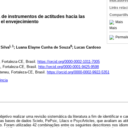
Indicadore
Links rela
Compartilh
 de instrumentos de actitudes hacia las
el envejecimiento
Mais
Mais
Permali
I, 1
II
 Silva
; Luana Elayne Cunha de Souza
; Lucas Cardoso
, Fortaleza-CE, Brasil.
https://orcid.org/0000-0002-1011-7005
, Fortaleza-CE, Brasil.
http://orcid.org/0000-0001-9425-9598
teneu, Fortaleza-CE, Brasil.
https://orcid.org/0000-0002-9922-5351
ência
etivo realizar uma revisão sistemática da literatura a fim de identificar e ca
as bases de dados Scielo, PePsic, Lilacs e PsycArticles, que avaliam as at
. Foram utilizadas 42 combinações entre os seguintes descritores nos idiom