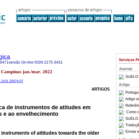
gica
Serviços P
-0471
versão On-line
ISSN
2175-3431
Journal
.1 Campinas jan./mar. 2022
SciELO 
2.2101.20074.07
Artigo
ARTIGOS
Portugu
Artigo 
Referên
ca de instrumentos de atitudes em
Como ci
s e ao envelhecimento
SciELO 
Traduçã
Enviar e
 instruments of attitudes towards the older