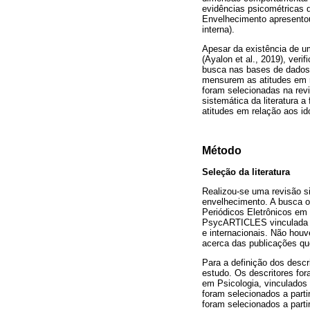
evidências psicométricas 
Envelhecimento apresentou 
interna).
Apesar da existência de u
(Ayalon et al., 2019), veri
busca nas bases de dados.
mensurem as atitudes em r
foram selecionadas na revi
sistemática da literatura a
atitudes em relação aos i
Método
Seleção da literatura
Realizou-se uma revisão si
envelhecimento. A busca 
Periódicos Eletrônicos em
PsycARTICLES vinculada
e internacionais. Não hou
acerca das publicações qu
Para a definição dos descr
estudo. Os descritores fo
em Psicologia, vinculados 
foram selecionados a parti
foram selecionados a par