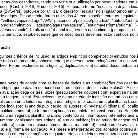
uscas dos descritores, tendo em vista sua utilização por pesquisadores em 
dosos (Castro, 2016; Marques, 2016). Embora o termo "escalas" esteja indexa
a (BVS-Psi), optou-se por utilizar o descritor "escala" no singular tendo em 
e artigos. Desse modo, foram utilizadas 42 combinações entre os seguintes 
"velhice/vejez/old age"
AND
"preconceito/prejuicio/prejudice", "atitude/actitud
ción/discrimination", "ageismo/ageísmo/ageism", "estigma/estígma/stigma", "
a/escala/scale", totalizando 14 combinações em cada idioma (português, espa
tes à temática, estabeleceu-se que os descritores deveriam estar contidos no 
clusão
intes critérios de inclusão: a) artigos empíricos completos; b) estudos nos 
de todas as áreas do conhecimento que apresentavam relação com o objetivo 
ivo. Foram excluídos os artigos: a) duplicados; e b) estudos documentais e re
da uma busca de acordo com as bases de dados e as combinações dos descritor
 artigos que estavam de acordo com os critérios de inclusão/exclusão. A seleç
avaliação cega de três juízes (pesquisadores doutores com expertise na temá
s a triagem inicial. Estabeleceu-se como critério de inclusão dos artigos u
ealizou-se uma leitura na íntegra dos artigos e foi criada uma planilha no Exc
s inclusos: a) ano de publicação; b) autores; c) revista; d) idioma; d) locali
 público amostral; g) forma de aplicação da coleta; e h) instrumentos. Semel
zada uma segunda planilha no
Excel
contendo as informações referentes aos a
rumento localizados nos artigos: a) ano de publicação do artigo de origem do 
mento; c) parâmetros psicométricos do instrumento; d) construtos de avaliação;
ca; e g) forma de aplicação. A síntese e interpretação dos achados ocorreu a p
evando em consideração as seguintes etapas: a) leitura exaustiva dos artigos