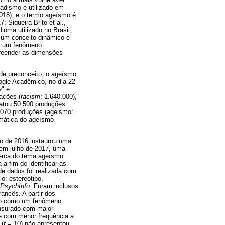
dadismo é utilizado em
018), e o termo ageísmo é
; Siqueira-Brito et al.,
ioma utilizado no Brasil,
 um conceito dinâmico e
o um fenômeno
preender as dimensões
de preconceito, o ageísmo
oogle Acadêmico, no dia 22
a
" e
cações (
racism
: 1.640.000),
tatou 50.500 produções
1.070 produções (ageismo:
emática do ageísmo
o de 2016 instaurou uma
em julho de 2017, uma
cerca do tema ageísmo
a fim de identificar as
e dados foi realizada com
o: estereótipo,
PsychInfo.
Foram inclusos
ancês. A partir dos
ido como um fenômeno
ensurado com maior
e com menor frequência a
 (
f
= 10) não apresentou