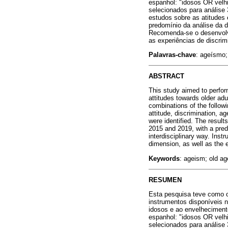
espanhol: "idosos OR velh
selecionados para análise 
estudos sobre as atitudes
predomínio da análise da d
Recomenda-se o desenvolv
as experiências de discrim
Palavras-chave
: ageísmo;
ABSTRACT
This study aimed to perform
attitudes towards older ad
combinations of the follow
attitude, discrimination, a
were identified. The resul
2015 and 2019, with a pred
interdisciplinary way. Inst
dimension, as well as the 
Keywords
: ageism; old a
RESUMEN
Esta pesquisa teve como obj
instrumentos disponíveis n
idosos e ao envelhecimento
espanhol: "idosos OR velh
selecionados para análise 