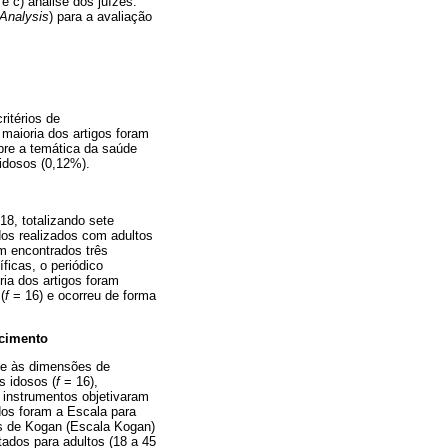
e c) análise dos juízes.
-Analysis
) para a avaliação
ritérios de
a maioria dos artigos foram
bre a temática da saúde
 idosos (0,12%).
8, totalizando sete
dos realizados com adultos
m encontrados três
ficas, o periódico
ia dos artigos foram
(
f
= 16) e ocorreu de forma
ecimento
ne às dimensões de
s idosos (
f
= 16),
 instrumentos objetivaram
dos foram a Escala para
os de Kogan (Escala Kogan)
ados para adultos (18 a 45