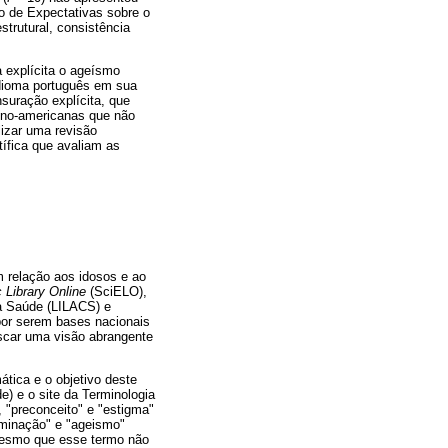
o de Expectativas sobre o
trutural, consistência
 explícita o ageísmo
 idioma português em sua
suração explícita, que
ino-americanas que não
lizar uma revisão
ntífica que avaliam as
m relação aos idosos e ao
c Library Online
(SciELO),
da Saúde (LILACS) e
or serem bases nacionais
uscar uma visão abrangente
ática e o objetivo deste
) e o site da Terminologia
, "preconceito" e "estigma"
riminação" e "ageismo"
mesmo que esse termo não