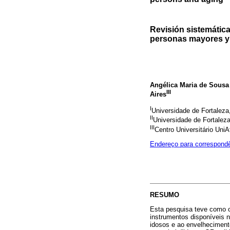
Revisión sistemática
personas mayores y 
Angélica Maria de Sousa
III
Aires
I
Universidade de Fortaleza
II
Universidade de Fortaleza
III
Centro Universitário UniA
Endereço para correspond
RESUMO
Esta pesquisa teve como obj
instrumentos disponíveis n
idosos e ao envelhecimento