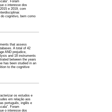
scala". Foram
que o interesse dos
 2015 e 2019, com
erdisciplinar.
 do cognitivo, bem como
ruments that assess
abases. A total of 42
age AND prejudice,
alysis and 18 instruments
ntrated between the years
me has been studied in an
tion to the cognitive
racterizar os estudos e
itudes em relação aos
as português, inglês e
scala". Foram
que o interesse dos