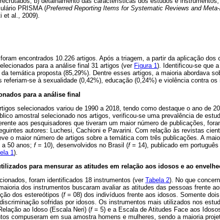
 recrutados; b) detalhamento das características dos estudos e instrumentos; 
rmulário PRISMA (
Preferred Reporting Items for Systematic Reviews and Meta
i et al., 2009).
foram encontrados 10.226 artigos. Após a triagem, a partir da aplicação dos c
elecionados para a análise final 31 artigos (ver
Figura 1
). Identificou-se que 
 da temática proposta (85,29%). Dentre esses artigos, a maioria abordava so
 referiam-se à sexualidade (0,42%), educação (0,24%) e violência contra os
onados para a análise final
rtigos selecionados variou de 1990 a 2018, tendo como destaque o ano de 201
lico amostral selecionado nos artigos, verificou-se uma prevalência de estu
erente aos pesquisadores que tiveram um maior número de publicações, fora
uintes autores: Luchesi, Cachioni e Pavarini. Com relação às revistas cientí
ve o maior número de artigos sobre a temática com três publicações. A maior
8 a 50 anos;
f
= 10), desenvolvidos no Brasil (
f
= 14), publicado em português 
ela 1
).
utilizados para mensurar as atitudes
em relação aos idosos e ao envelh
lecionados, foram identificados 18 instrumentos (ver
Tabela 2
). No que concer
aioria dos instrumentos buscaram avaliar as atitudes das pessoas frente ao
ção dos estereótipos (
f
= 08) dos indivíduos frente aos idosos. Somente dois
 discriminação sofridas por idosos. Os instrumentos mais utilizados nos estu
elação ao Idoso (Escala Neri) (
f
= 5) e a Escala de Atitudes Face aos Idos
ntos compuseram em sua amostra homens e mulheres, sendo a maioria projet