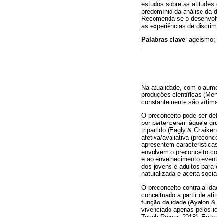
estudos sobre as atitudes
predomínio da análise da d
Recomenda-se o desenvolv
as experiências de discrim
Palabras clave:
ageísmo; 
Na atualidade, com o aume
produções científicas (Mene
constantemente são vítimas
O preconceito pode ser de
por pertencerem àquele gru
tripartido (Eagly & Chaike
afetiva/avaliativa (precon
apresentem característica
envolvem o preconceito con
e ao envelhecimento event
dos jovens e adultos para 
naturalizada e aceita soci
O preconceito contra a idad
conceituado a partir de a
função da idade (Ayalon &
vivenciado apenas pelos i
Tesch-Römer, 2018). Entre