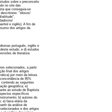
estudos sobre o preconceito
do no site das
vista que conseguia-se
descritores: "idosos/
/attitude",
idadismo/
nhol e inglês). A fim de
resumo dos artigos da
idiomas português, inglês e
deste estudo; e d) estudos
visões de literatura.
es selecionados, a partir
ão final dos artigos
tica) por meio da leitura
ma concordância de 95%
el contendo as seguintes
zação geográfica; e)
hante ao estudo de Baptista
spectos específicos
instrumento; b) autores do
 e) faixa etária da
artir da análise de
 selecionados e dos artigos