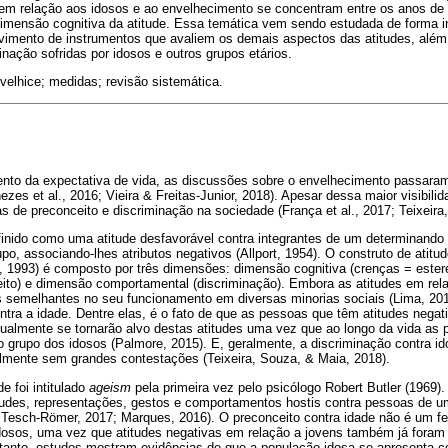
 em relação aos idosos e ao envelhecimento se concentram entre os anos de
imensão cognitiva da atitude. Essa temática vem sendo estudada de forma int
imento de instrumentos que avaliem os demais aspectos das atitudes, além
inação sofridas por idosos e outros grupos etários.
velhice; medidas; revisão sistemática.
nto da expectativa de vida, as discussões sobre o envelhecimento passara
zes et al., 2016; Vieira & Freitas-Junior, 2018). Apesar dessa maior visibili
 de preconceito e discriminação na sociedade (França et al., 2017; Teixeira
finido como uma atitude desfavorável contra integrantes de um determinando
po, associando-lhes atributos negativos (Allport, 1954). O construto de atit
n, 1993) é composto por três dimensões: dimensão cognitiva (crenças = ester
ceito) e dimensão comportamental (discriminação). Embora as atitudes em rel
s semelhantes no seu funcionamento em diversas minorias sociais (Lima, 201
tra a idade. Dentre elas, é o fato de que as pessoas que têm atitudes nega
ualmente se tornarão alvo destas atitudes uma vez que ao longo da vida as 
o grupo dos idosos (Palmore, 2015). E, geralmente, a discriminação contra i
almente sem grandes contestações (Teixeira, Souza, & Maia, 2018).
e foi intitulado
ageism
pela primeira vez pelo psicólogo Robert Butler (1969
titudes, representações, gestos e comportamentos hostis contra pessoas de 
 Tesch-Römer, 2017; Marques, 2016). O preconceito contra idade não é um f
dosos, uma vez que atitudes negativas em relação a jovens também já foram
tanto, estudos mostram evidências de que a população idosa se apresenta c