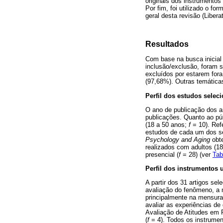
originais dos instrumentos
Por fim, foi utilizado o fo
geral desta revisão (Liberat
Resultados
Com base na busca inicial 
inclusão/exclusão, foram s
excluídos por estarem fora
(97,68%). Outras temáticas
Perfil dos estudos seleci
O ano de publicação dos a
publicações. Quanto ao púb
(18 a 50 anos;
f
= 10). Ref
estudos de cada um dos seg
Psychology and Aging
obte
realizados com adultos (1
presencial (
f
= 28) (ver
Tab
Perfil dos instrumentos 
A partir dos 31 artigos se
avaliação do fenômeno, a m
principalmente na mensura
avaliar as experiências de
Avaliação de Atitudes em R
(
f
= 4). Todos os instrume