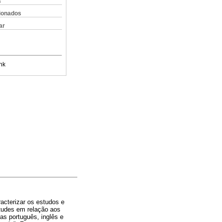
s
cionados
ar
nk
racterizar os estudos e
itudes em relação aos
as português, inglês e