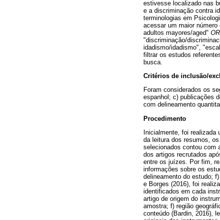
estivesse localizado nas b
e a discriminação contra i
terminologias em Psicologi
acessar um maior número d
adultos mayores/aged"
OR
"discriminação/discrimina
idadismo/idadismo", "escal
filtrar os estudos referen
busca.
Critérios de inclusão/ex
Foram considerados os segu
espanhol; c) publicações 
com delineamento quantitat
Procedimento
Inicialmente, foi realiza
da leitura dos resumos, os
selecionados contou com a 
dos artigos recrutados apó
entre os juízes. Por fim, r
informações sobre os estudo
delineamento do estudo; f)
e Borges (2016), foi reali
identificados em cada inst
artigo de origem do instru
amostra; f) região geográfi
conteúdo (Bardin, 2016), l