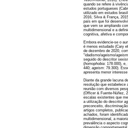
quando se refere à vivênci
estudos portugueses (Cabr
utilizado em estudos brasile
2016; Silva & França, 2015
país em que foi desenvol
que vem se ampliando com
multidimensional e a defi
cognitiva, afetiva e compo
Embora evidencie-se o au
é menos estudado (Cary et 
de dezembro de 2020, com 
"idadismo/ageismo/
ageism
seguido do descritor sexi
(
homophobia
: 178.000), e
440;
ageism
: 79.300). Es
apresenta menor interesse
Diante da grande lacuna 
resolução que estabelece
reunião com diversos pesq
(Officer & Fuente-Núñez, 2
escalas existentes que me
a utilização do descritor
ag
preconceito, discriminaçã
artigos completos, publica
achados, foram identific
multidimensional, a maior
prevalência o aspecto cogn
dimensão comportamental 