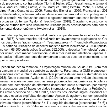
a do preconceito contra a idade (North & Fiske, 2015). Geralmente, o termo i
al & Macuch, 2016; Castro, 2016; Marques, 2016; Pereira, Ponte, & Costa, 2
iros (Paula Couto et al., 2009; Fernandes-Eloi et al., 2020; França et al., 2017
). Neste artigo, optou-se pelo vocábulo ageísmo para valorizar o português, id
vido o estudo. As discussões sobre o ageismo mostram que esse fenômeno é
 o passar do tempo (Ayalon & Tesch-Römer, 2018). O ageísmo é visto com
nição de atitude tem sido usualmente utilizada pelos pesquisadores para com
rtamental desse fenômeno (Ayalon et al., 2019).
mento da população idosa mundialmente, comparativamente a outras formas 
al., 2017). A este respeito, foi realizado um levantamento exploratório no G
os descritores "racismo/
racism
", "sexismo/
sexism
", "homofobia/
homophobi
". A partir da utilização do descritor racismo foram localizadas 410.000 publi
smo com 68.900 publicações (
sexism
: 382.000), o descritor "homofobia" cons
, por último, com menor prevalência, o descritor idadismo identificou apenas 
ses dados indicam que, quando comparado a outros tipos de preconceito, a t
 pelos pesquisadores.
de pesquisas nessa temática, a Organização Mundial da Saúde (OMS) em mai
 a campanha mundial de combate ao ageísmo. Para tanto, a OMS promoveu, 
uisadores com o intuito de desenvolver projetos de revisões sistemáticas a
018). Neste contexto, Ayalon et al. (2019) realizaram uma revisão sistemática 
nsuram o ageísmo bem como as suas propriedades psicométricas. A coleta d
eism
com combinação de diferentes descritores sobre a temática (por exempl
o), acessados em 14 bases de dados internacionais, dentre elas, a
PubMed
e
dos entre o período de 1970 e 2017, escritos nos idiomas inglês, espanhol e fr
adas onze escalas explícitas de ageísmo. Apesar do ageísmo ser compreend
ia das escalas analisaram suas dimensões de forma independente, sendo m
itivo da atitude (estereótipos;
f
= 11), seguido do afetivo (preconceito;
f
= 6) 
(discriminação;
f
= 4). Vale destacar que a maioria das escalas selecionadas