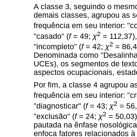
A classe 3, seguindo o mesmo 
demais classes, agrupou as s
frequência em seu interior: "c
2
"casado" (
f
= 49;
χ
= 112,37),
2
"incompleto" (
f
= 42;
χ
= 86,48
Denominada como "Desalinham
UCEs), os segmentos de texto
aspectos ocupacionais, estado 
Por fim, a classe 4 agrupou a
frequência em seu interior: "cri
2
"diagnosticar" (
f
= 43;
χ
= 56,
2
"exclusão" (
f
= 24;
χ
= 50,03)
pautada na ênfase nosológica
enfoca fatores relacionados à