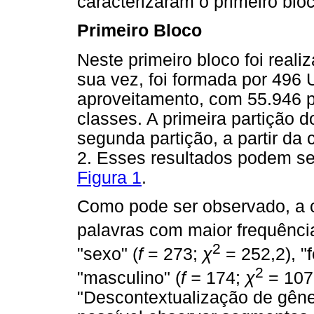
caracterizaram o primeiro blo
Primeiro Bloco
Neste primeiro bloco foi rea
sua vez, foi formada por 496
aproveitamento, com 55.946 
classes. A primeira partição 
segunda partição, a partir da 
2. Esses resultados podem s
Figura 1
.
Como pode ser observado, a c
palavras com maior frequência
2
"sexo" (
f
= 273;
χ
= 252,2), "f
2
"masculino" (
f =
174;
χ
= 107,
"Descontextualização de gêne