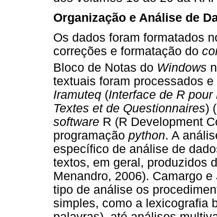
Organização e Análise de D
Os dados foram formatados 
correções e formatação do
co
Bloco de Notas do
Windows
n
textuais foram processados e 
Iramuteq
(
I
nterface de R pour
Textes et de Questionnaires
) 
software
R (R Development Co
programação
python
. A análi
específico de análise de dad
textos, em geral, produzidos 
Menandro, 2006). Camargo e 
tipo de análise os procedime
simples, como a lexicografia 
palavras), até análises multiv