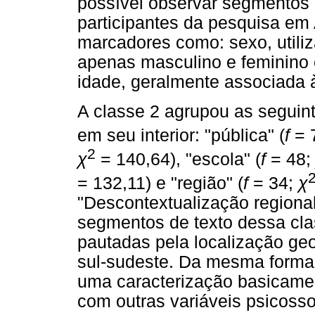
possível observar segmentos
participantes da pesquisa em 
marcadores como: sexo, utiliz
apenas masculino e feminino 
idade, geralmente associada 
A classe 2 agrupou as seguin
em seu interior: "pública" (
f
= 
2
χ
= 140,64), "escola" (
f
= 48
= 132,11) e "região" (
f
= 34;
χ
"Descontextualização regiona
segmentos de texto dessa cla
pautadas pela localização geo
sul-sudeste. Da mesma forma 
uma caracterização basicamen
com outras variáveis psicosso