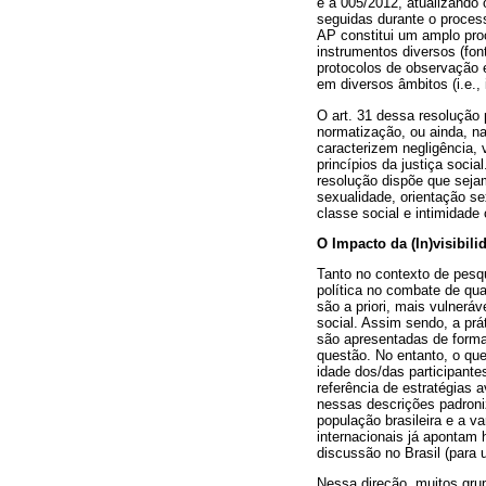
e a 005/2012, atualizando
seguidas durante o process
AP constitui um amplo proc
instrumentos diversos (fon
protocolos de observação 
em diversos âmbitos (i.e., 
O art. 31 dessa resolução 
normatização, ou ainda, na
caracterizem negligência, 
princípios da justiça soci
resolução dispõe que seja
sexualidade, orientação se
classe social e intimidade
O Impacto da (In)visibil
Tanto no contexto de pesq
política no combate de qua
são a priori, mais vulner
social. Assim sendo, a pr
são apresentadas de forma
questão. No entanto, o qu
idade dos/das participante
referência de estratégias a
nessas descrições padroni
população brasileira e a va
internacionais já apontam
discussão no Brasil (para
Nessa direção, muitos gru