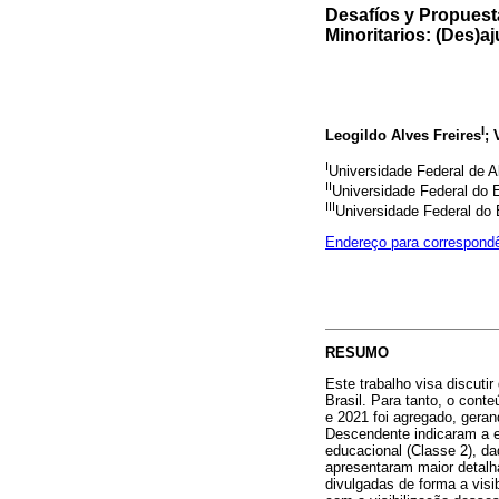
Desafíos y Propuest
Minoritarios: (Des)a
I
Leogildo Alves Freires
; 
I
Universidade Federal de 
II
Universidade Federal do 
III
Universidade Federal do
Endereço para correspond
RESUMO
Este trabalho visa discuti
Brasil. Para tanto, o cont
e 2021 foi agregado, geran
Descendente indicaram a ex
educacional (Classe 2), da
apresentaram maior detalh
divulgadas de forma a visi