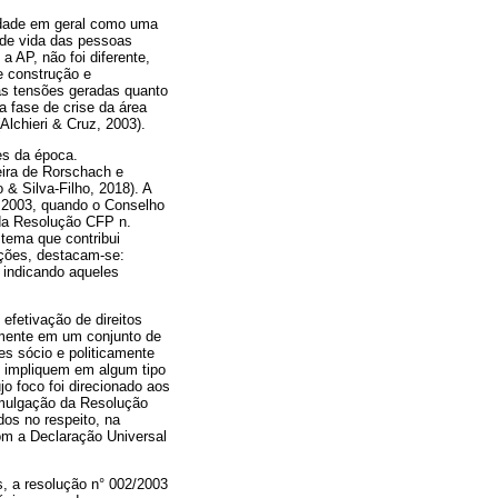
iedade em geral como uma
 de vida das pessoas
a AP, não foi diferente,
e construção e
as tensões geradas quanto
a fase de crise da área
Alchieri & Cruz, 2003).
es da época.
eira de Rorschach e
 & Silva-Filho, 2018). A
m 2003, quando o Conselho
 da Resolução CFP n.
tema que contribui
nções, destacam-se:
 indicando aqueles
efetivação de direitos
temente em um conjunto de
es sócio e politicamente
e impliquem em algum tipo
o foco foi direcionado aos
romulgação da Resolução
dos no respeito, na
om a Declaração Universal
, a resolução n° 002/2003