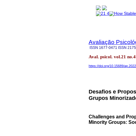
Avaliação Psicoló
ISSN
1677-0471
ISSN
2175
Aval. psicol. vol.21 no
https://doi.org/10.15689/ap.202
Desafios e Propos
Grupos Minorizado
Challenges and Prop
Minority Groups: Soc