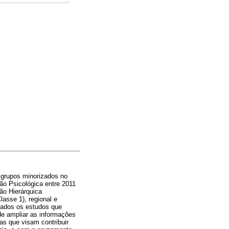
m grupos minorizados no
ção Psicológica entre 2011
ão Hierárquica
asse 1), regional e
izados os estudos que
de ampliar as informações
as que visam contribuir