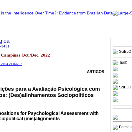
gica
-3431
SciELO 
.4 Campinas Oct./Dec. 2022
(pdf)
2.2104.24166.02
ARTIGOS
SciELO 
ições para a Avaliação Psicológica com
s: (Des)alinhamentos Sociopolíticos
ositions for Psychological Assessment with
iopolitical (mis)alignments
Permali