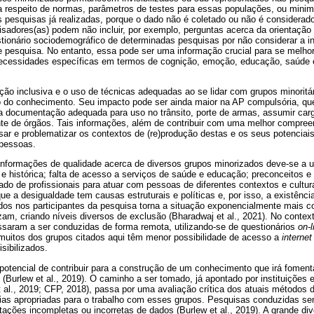
a respeito de normas, parâmetros de testes para essas populações, ou mini
s pesquisas já realizadas, porque o dado não é coletado ou não é considerado
sadores(as) podem não incluir, por exemplo, perguntas acerca da orientação 
tionário sociodemográfico de determinadas pesquisas por não considerar a i
e pesquisa. No entanto, essa pode ser uma informação crucial para se melho
ecessidades específicas em termos de cognição, emoção, educação, saúde e
ão inclusiva e o uso de técnicas adequadas ao se lidar com grupos minoritár
 do conhecimento. Seu impacto pode ser ainda maior na AP compulsória, que
ar a documentação adequada para uso no trânsito, porte de armas, assumir ca
ante de órgãos. Tais informações, além de contribuir com uma melhor compree
ar e problematizar os contextos de (re)produção destas e os seus potenciai
 pessoas.
 informações de qualidade acerca de diversos grupos minorizados deve-se a 
e histórica; falta de acesso a serviços de saúde e educação; preconceitos e 
ado de profissionais para atuar com pessoas de diferentes contextos e cultura
ue a desigualdade tem causas estruturais e políticas e, por isso, a existênci
dos nos participantes da pesquisa torna a situação exponencialmente mais c
am, criando níveis diversos de exclusão (Bharadwaj et al., 2021). No contex
saram a ser conduzidas de forma remota, utilizando-se de questionários
on-l
 muitos dos grupos citados aqui têm menor possibilidade de acesso a
interne
sibilizados.
potencial de contribuir para a construção de um conhecimento que irá fomen
Burlew et al., 2019). O caminho a ser tomado, já apontado por instituições 
et al., 2019; CFP, 2018), passa por uma avaliação crítica dos atuais métodos 
égias apropriadas para o trabalho com esses grupos. Pesquisas conduzidas s
tações incompletas ou incorretas de dados (Burlew et al., 2019). A grande di