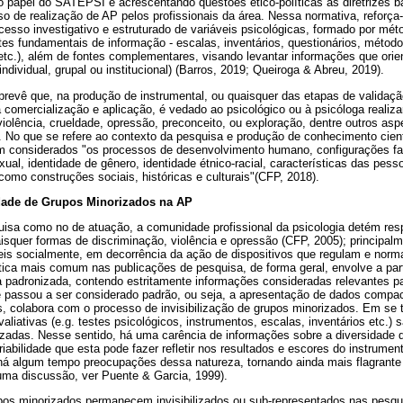
 o papel do SATEPSI e acrescentando questões ético-políticas às diretrizes 
o de realização de AP pelos profissionais da área. Nessa normativa, reforça
esso investigativo e estruturado de variáveis psicológicas, formado por mét
tes fundamentais de informação - escalas, inventários, questionários, métodos
etc.), além de fontes complementares, visando levantar informações que ori
individual, grupal ou institucional) (Barros, 2019; Queiroga & Abreu, 2019).
prevê que, na produção de instrumental, ou quaisquer das etapas de validaçã
 comercialização e aplicação, é vedado ao psicológico ou à psicóloga realiza
violência, crueldade, opressão, preconceito, ou exploração, dentre outros as
al. No que se refere ao contexto da pesquisa e produção de conhecimento cientí
m considerados "os processos de desenvolvimento humano, configurações fam
xual, identidade de gênero, identidade étnico-racial, características das pess
 como construções sociais, históricas e culturais"(CFP, 2018).
idade de Grupos Minorizados na AP
uisa como no de atuação, a comunidade profissional da psicologia detém resp
isquer formas de discriminação, violência e opressão (CFP, 2005); principalm
áveis socialmente, em decorrência da ação de dispositivos que regulam e no
ática mais comum nas publicações de pesquisa, de forma geral, envolve a pa
 padronizada, contendo estritamente informações consideradas relevantes p
e passou a ser considerado padrão, ou seja, a apresentação de dados compac
s, colabora com o processo de invisibilização de grupos minorizados. Em se
valiativas (e.g. testes psicológicos, instrumentos, escalas, inventários etc.
zadas. Nesse sentido, há uma carência de informações sobre a diversidade 
riabilidade que esta pode fazer refletir nos resultados e escores do instrumen
 há algum tempo preocupações dessa natureza, tornando ainda mais flagrant
 uma discussão, ver Puente & Garcia, 1999).
pos minorizados permanecem invisibilizados ou sub-representados nas pesq