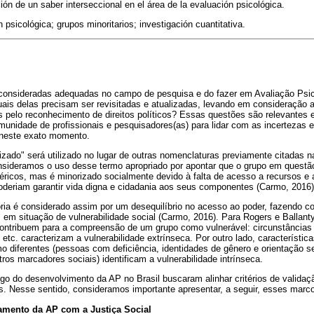
ión de un saber interseccional en el área de la evaluación psicológica.
n psicológica; grupos minoritarios; investigación cuantitativa.
 consideradas adequadas no campo de pesquisa e do fazer em Avaliação Psi
is delas precisam ser revisitadas e atualizadas, levando em consideração a 
as pelo reconhecimento de direitos políticos? Essas questões são relevantes
munidade de profissionais e pesquisadores(as) para lidar com as incertezas 
neste exato momento.
izado" será utilizado no lugar de outras nomenclaturas previamente citadas na
onsideramos o uso desse termo apropriado por apontar que o grupo em quest
éricos, mas é minorizado socialmente devido à falta de acesso a recursos e 
deriam garantir vida digna e cidadania aos seus componentes (Carmo, 2016)
ria é considerado assim por um desequilíbrio no acesso ao poder, fazendo 
em situação de vulnerabilidade social (Carmo, 2016). Para Rogers e Ballanty
 contribuem para a compreensão de um grupo como vulnerável: circunstâncias
tc. caracterizam a vulnerabilidade extrínseca. Por outro lado, característic
diferentes (pessoas com deficiência, identidades de gênero e orientação se
utros marcadores sociais) identificam a vulnerabilidade intrínseca.
go do desenvolvimento da AP no Brasil buscaram alinhar critérios de valida
s. Nesse sentido, consideramos importante apresentar, a seguir, esses marco
hamento da AP com a Justiça Social