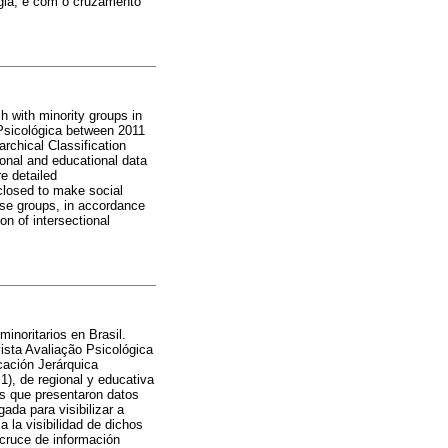
ogia, e com o cruzamento
 with minority groups in
o Psicológica between 2011
rchical Classification
ional and educational data
re detailed
closed to make social
hese groups, in accordance
on of intersectional
inoritarios en Brasil.
vista Avaliação Psicológica
cación Jerárquica
1), de regional y educativa
os que presentaron datos
ada para visibilizar a
 la visibilidad de dichos
 cruce de información