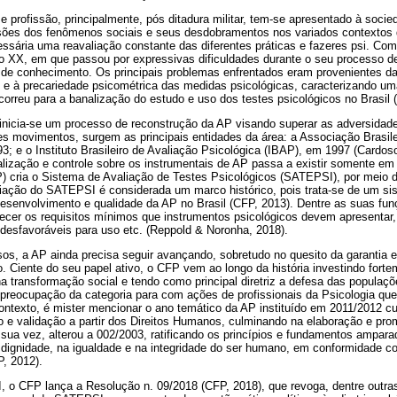
e profissão, principalmente, pós ditadura militar, tem-se apresentado à soc
sões dos fenômenos sociais e seus desdobramentos nos variados contextos
ssária uma reavaliação constante das diferentes práticas e fazeres psi. Com 
lo XX, em que passou por expressivas dificuldades durante o seu processo d
e conhecimento. Os principais problemas enfrentados eram provenientes d
 e à precariedade psicométrica das medidas psicológicas, caracterizando um
orreu para a banalização do estudo e uso dos testes psicológicos no Brasil (
inicia-se um processo de reconstrução da AP visando superar as adversidad
 movimentos, surgem as principais entidades da área: a Associação Brasil
; e o Instituto Brasileiro de Avaliação Psicológica (IBAP), em 1997 (Cardoso
calização e controle sobre os instrumentais de AP passa a existir somente e
P) cria o Sistema de Avaliação de Testes Psicológicos (SATEPSI), por meio
riação do SATEPSI é considerada um marco histórico, pois trata-se de um sis
 desenvolvimento e qualidade da AP no Brasil (CFP, 2013). Dentre as suas fu
lecer os requisitos mínimos que instrumentos psicológicos devem apresentar,
 desfavoráveis para uso etc. (Reppold & Noronha, 2018).
s, a AP ainda precisa seguir avançando, sobretudo no quesito da garantia e 
. Ciente do seu papel ativo, o CFP vem ao longo da história investindo for
a transformação social e tendo como principal diretriz a defesa das populaçõ
a preocupação da categoria para com ações de profissionais da Psicologia qu
ntexto, é mister mencionar o ano temático da AP instituído em 2011/2012 cuj
to e validação a partir dos Direitos Humanos, culminando na elaboração e p
sua vez, alterou a 002/2003, ratificando os princípios e fundamentos ampara
 dignidade, na igualdade e na integridade do ser humano, em conformidade c
, 2012).
o CFP lança a Resolução n. 09/2018 (CFP, 2018), que revoga, dentre outras