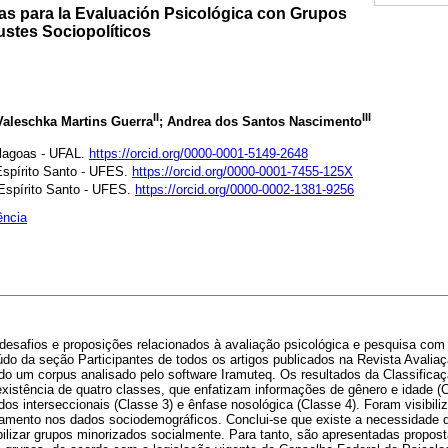
as para la Evaluación Psicológica con Grupos
justes Sociopolíticos
II
III
Valeschka Martins Guerra
; Andrea dos Santos Nascimento
Alagoas - UFAL.
https://orcid.org/0000-0001-5149-2648
Espírito Santo - UFES.
https://orcid.org/0000-0001-7455-125X
 Espírito Santo - UFES.
https://orcid.org/0000-0002-1381-9256
ência
r desafios e proposições relacionados à avaliação psicológica e pesquisa co
eúdo da seção Participantes de todos os artigos publicados na Revista Avalia
do um corpus analisado pelo software Iramuteq. Os resultados da Classificaç
istência de quatro classes, que enfatizam informações de gênero e idade (Cl
dos interseccionais (Classe 3) e ênfase nosológica (Classe 4). Foram visibil
amento nos dados sociodemográficos. Conclui-se que existe a necessidade 
bilizar grupos minorizados socialmente. Para tanto, são apresentadas propost