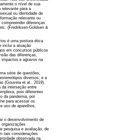
mamente o nível de sua
 relevante para a
sexual ou identidade de
nformação relevante ou
r compreender diferenças
tc. (Fredriksen-Goldsen &
ios é uma postura ética
 inclui a atuação
rgos em concursos públicos
nsão das diferenças,
s impactos e agravos na
uma série de questões,
estereótipos diversos; e a
s (Gouveia et al., 2019).
a da interseção entre
omplexa, pois diferentes
to da pandemia, por
ine
para acessar os
t
e uso de aparelhos,
tar o desenvolvimento de
e organizações
de pesquisa e avaliação, de
em tais considerações
versidade observada na