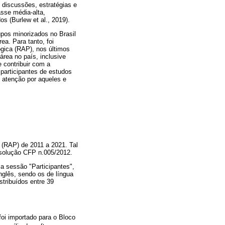
 discussões, estratégias e
sse média-alta,
s (Burlew et al., 2019).
upos minorizados no Brasil
ea. Para tanto, foi
ógica (RAP), nos últimos
área no país, inclusive
e contribuir com a
participantes de estudos
 atenção por aqueles e
a
(RAP) de 2011 a 2021. Tal
esolução CFP n.005/2012.
ma sessão "Participantes",
inglês, sendo os de língua
stribuídos entre 39
 foi importado para o Bloco