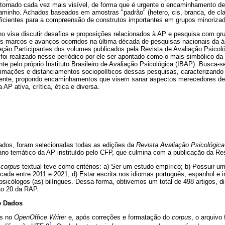
tornado cada vez mais visível, de forma que é urgente o encaminhamento de
minho. Achados baseados em amostras "padrão" (hetero, cis, branca, de cla
uficientes para a compreensão de construtos importantes em grupos minorizado
ho visa discutir desafios e proposições relacionados à AP e pesquisa com gr
ses marcos e avanços ocorridos na última década de pesquisas nacionais da ár
eção Participantes dos volumes publicados pela Revista de Avaliação Psicol
oi realizado nesse periódico por ele ser apontado como o mais simbólico da 
e pelo próprio Instituto Brasileiro de Avaliação Psicológica (IBAP). Busca-s
imações e distanciamentos sociopolíticos dessas pesquisas, caracterizando 
lmente, propondo encaminhamentos que visem sanar aspectos merecedores de
P ativa, crítica, ética e diversa.
ados, foram selecionadas todas as edições da
Revista Avaliação Psicológic
 ano temático da AP instituído pelo CFP, que culmina com a publicação da R
o
corpus
textual teve como critérios: a) Ser um estudo empírico; b) Possuir u
licada entre 2011 e 2021; d) Estar escrita nos idiomas português, espanhol e 
 psicólogos (as) bilíngues. Dessa forma, obtivemos um total de 498 artigos, di
o 20 da RAP.
e Dados
os no
OpenOffice Write
r e, após correções e formatação do
corpus
, o arquivo
1