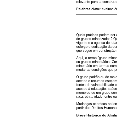
relevante para la construcc
Palabras clave
: evaluació
Quais práticas podem ser
de grupos minorizados? Qua
vigente e a agenda de lut
esforço e dedicação da co
que segue em construção 
Aqui, o termo "grupo minor
ou grupos minoritários. C
minoritário em termos num
mudar as condições que po
O grupo padrão ou de maio
acesso e recursos estejam 
fontes de vulnerabilidade
acesso à educação, saúde e
membros de um grupo como 
raça, etnia, idade, entre o
Mudanças ocorridas ao lon
partir dos Direitos Humano
Breve Histórico do Alin