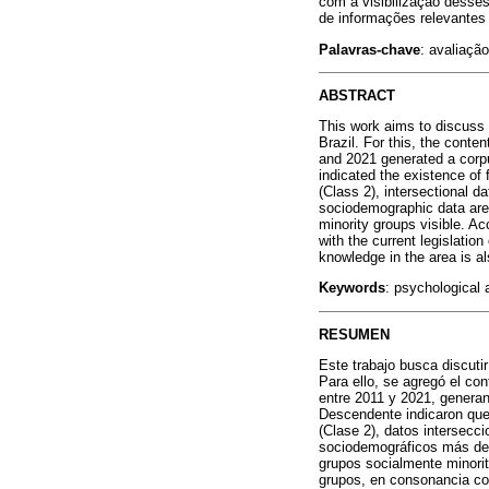
com a visibilização desse
de informações relevantes
Palavras-chave
: avaliação
ABSTRACT
This work aims to discuss 
Brazil. For this, the conte
and 2021 generated a corpu
indicated the existence of
(Class 2), intersectional d
sociodemographic data are 
minority groups visible. Ac
with the current legislatio
knowledge in the area is a
Keywords
: psychological 
RESUMEN
Este trabajo busca discuti
Para ello, se agregó el co
entre 2011 y 2021, generan
Descendente indicaron que 
(Clase 2), datos intersecc
sociodemográficos más deta
grupos socialmente minorit
grupos, en consonancia con