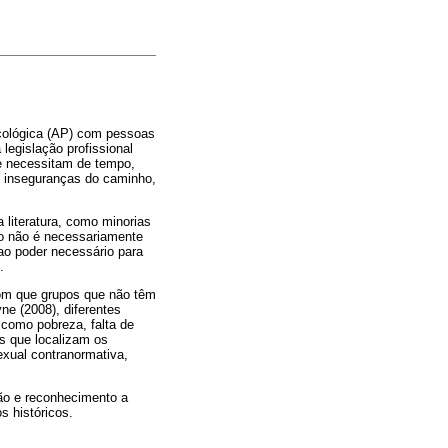
cológica (AP) com pessoas
legislação profissional
 e necessitam de tempo,
e inseguranças do caminho,
 literatura, como minorias
ão não é necessariamente
ao poder necessário para
.
com que grupos que não têm
ne (2008), diferentes
 como pobreza, falta de
as que localizam os
xual contranormativa,
ção e reconhecimento a
s históricos.