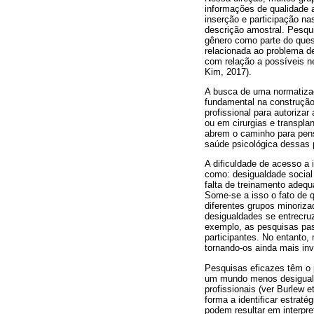
informações de qualidade 
inserção e participação na
descrição amostral. Pesqui
gênero como parte do ques
relacionada ao problema d
com relação a possíveis n
Kim, 2017).
A busca de uma normatizaç
fundamental na construção
profissional para autoriz
ou em cirurgias e transpl
abrem o caminho para pens
saúde psicológica dessas
A dificuldade de acesso a
como: desigualdade social 
falta de treinamento adequ
Some-se a isso o fato de q
diferentes grupos minoriza
desigualdades se entrecruz
exemplo, as pesquisas pas
participantes. No entanto,
tornando-os ainda mais invi
Pesquisas eficazes têm o 
um mundo menos desigual (
profissionais (ver Burlew 
forma a identificar estrat
podem resultar em interpre