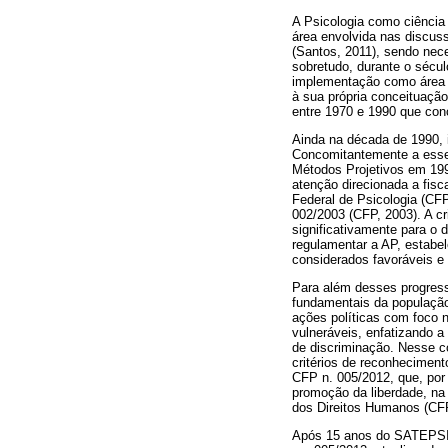
A Psicologia como ciência 
área envolvida nas discus
(Santos, 2011), sendo nece
sobretudo, durante o sécu
implementação como área d
à sua própria conceituação
entre 1970 e 1990 que conc
Ainda na década de 1990, 
Concomitantemente a esses
Métodos Projetivos em 1993
atenção direcionada a fis
Federal de Psicologia (CF
002/2003 (CFP, 2003). A c
significativamente para o
regulamentar a AP, estabe
considerados favoráveis e
Para além desses progresso
fundamentais da população
ações políticas com foco n
vulneráveis, enfatizando 
de discriminação. Nesse co
critérios de reconhecimen
CFP n. 005/2012, que, por 
promoção da liberdade, na
dos Direitos Humanos (CFP
Após 15 anos do SATEPSI, 