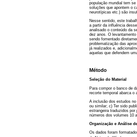
população mundial tem se 
soluções que apontem o ca
neurotípicas etc.) são ins
Nesse sentido, este trabal
a partir da influência des
analisado o conteúdo da s
dez anos. O levantamento f
sendo fomentado diretament
problematização das aprox
já realizados e, adiciona
aquelas que defendem uma A
Método
Seleção do Material
Para compor o banco de d
recorte temporal abarca o
A inclusão dos estudos n
ou similar; c) Ter sido pub
estrangeira traduzidos por
números dos volumes 10 a
Organização e Análise d
Os dados foram formatad