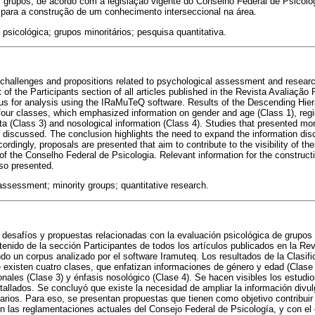
s grupos, de acordo com a legislação vigente do Conselho Federal de Psicol
 para a construção de um conhecimento interseccional na área.
 psicológica; grupos minoritários; pesquisa quantitativa.
challenges and propositions related to psychological assessment and research
nt of the Participants section of all articles published in the Revista Avaliaçã
s for analysis using the IRaMuTeQ software. Results of the Descending Hiera
 four classes, which emphasized information on gender and age (Class 1), reg
ata (Class 3) and nosological information (Class 4). Studies that presented mo
discussed. The conclusion highlights the need to expand the information dis
cordingly, proposals are presented that aim to contribute to the visibility of t
n of the Conselho Federal de Psicologia. Relevant information for the constructi
lso presented.
assessment; minority groups; quantitative research.
r desafíos y propuestas relacionadas con la evaluación psicológica de grupos m
ntenido de la sección Participantes de todos los artículos publicados en la Re
do un corpus analizado por el software Iramuteq. Los resultados de la Clasifi
existen cuatro clases, que enfatizan informaciones de género y edad (Clase 
ionales (Clase 3) y énfasis nosológico (Clase 4). Se hacen visibles los estudi
llados. Se concluyó que existe la necesidad de ampliar la información divulg
arios. Para eso, se presentan propuestas que tienen como objetivo contribuir a
 las reglamentaciones actuales del Consejo Federal de Psicología, y con el