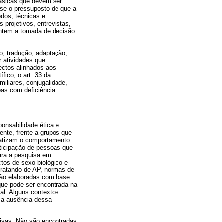
básicas que devem ser
-se o pressuposto de que a
odos, técnicas e
 projetivos, entrevistas,
entem a tomada de decisão
o, tradução, adaptação,
r atividades que
pectos alinhados aos
fico, o art. 33 da
iliares, conjugalidade,
oas com deficiência,
onsabilidade ética e
ente, frente a grupos que
rmatizam o comportamento
rticipação de pessoas que
ara a pesquisa em
tos de sexo biológico e
 tratando de AP, normas de
) são elaboradas com base
que pode ser encontrada na
tal. Alguns contextos
e a ausência dessa
uisas. Não são encontradas