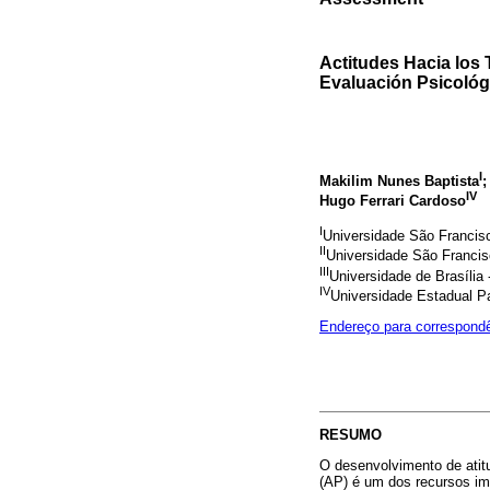
Actitudes Hacia los
Evaluación Psicológ
I
Makilim Nunes Baptista
;
IV
Hugo Ferrari Cardoso
I
Universidade São Francis
II
Universidade São Franci
III
Universidade de Brasília
IV
Universidade Estadual P
Endereço para correspond
RESUMO
O desenvolvimento de atit
(AP) é um dos recursos imp