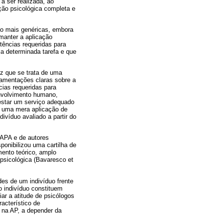
 a ser realizada, ao
ção psicológica completa e
são mais genéricas, embora
manter a aplicação
tências requeridas para
 a determinada tarefa e que
ez que se trata de uma
lamentações claras sobre a
cias requeridas para
nvolvimento humano,
estar um serviço adequado
de uma mera aplicação de
víduo avaliado a partir do
a APA e de autores
onibilizou uma cartilha de
ento teórico, amplo
psicológica (Bavaresco et
es de um indivíduo frente
 indivíduo constituem
iar a atitude de psicólogos
acterístico de
 na AP, a depender da