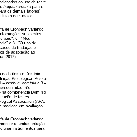
lacionados ao uso de teste.
to frequentemente
para o
ara os demais fatores),
utilizam com maior
lfa de Cronbach variando
informações suficientes
u país"; 6 - "Meu
gia" e 8 - "O uso de
rocesso de tradução e
sos de adaptação ao
a, 2012).
m cada item) e Domínio
liação Psicológica. Possui
 1 =
Nenhum domínio
a 3 =
apresentadas três
 e na competência Domínio
trução de testes
ogical Association (APA,
de medidas em avaliação,
lfa de Cronbach variando
mpreender a fundamentação
ecionar instrumentos para