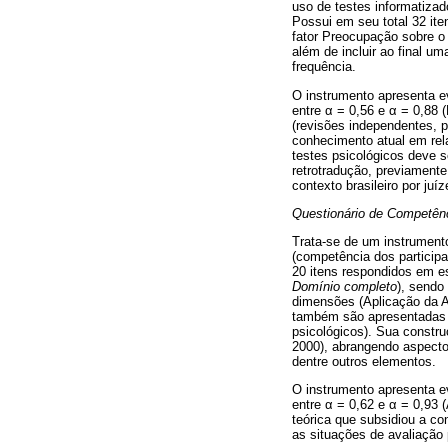
uso de testes informatizad
Possui em seu total 32 ite
fator Preocupação sobre o 
além de incluir ao final u
frequência.
O instrumento apresenta e
entre
α
= 0,56 e
α
= 0,88 (
(revisões independentes, 
conhecimento atual em rel
testes psicológicos deve s
retrotradução, previament
contexto brasileiro por juí
Questionário de Competênc
Trata-se de um instrumento
(competência dos participa
20 itens respondidos em e
Domínio completo
), sendo
dimensões (Aplicação da A
também são apresentadas t
psicológicos). Sua constr
2000), abrangendo aspecto
dentre outros elementos.
O instrumento apresenta e
entre
α
= 0,62 e
α
= 0,93 (
teórica que subsidiou a co
as situações de avaliação 