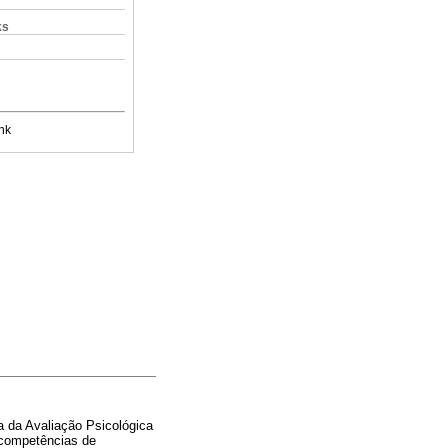
ks
nk
 da Avaliação Psicológica
e competências de