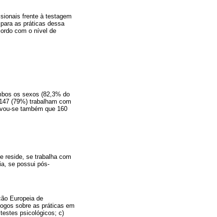
sionais frente à testagem
 para as práticas dessa
cordo com o nível de
ambos os sexos (82,3% do
 147 (79%) trabalham com
ervou-se também que 160
e reside, se trabalha com
ia, se possui pós-
ção Europeia de
logos sobre as práticas em
testes psicológicos; c)