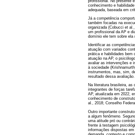
profissional. No presente 
conhecimento e habilidade
adequada, baseada em critér
Já a competência comport
também focadas na execuçã
organizada (Cobucci et al.
um profissional da AP e di
domínio ele tem sobre ela (
Identificar as competênci
atuação com variados cont
prática e habilidades bem 
atuação na AP, o psicólog
avaliar as intervenções e
à sociedade (Krishnamurthy
instrumentos, mas, sim, d
resultado dessa avaliação.
Na literatura brasileira, 
integrantes de forças tar
AP, atualizada em 2022, e
conhecimento de construto
al., 2018; Conselho Federal
Outro importante construt
a algum fenômeno. Segundo
uma atitude pró ou contrár
frente à testagem psicológ
informações dispostas em 
demanda, contexto e compet