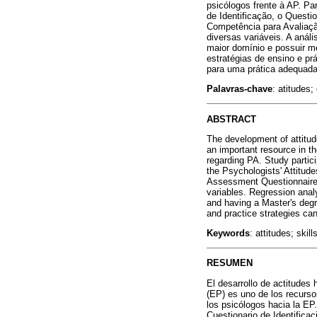
psicólogos frente à AP. Pa
de Identificação, o Questi
Competência para Avaliaçã
diversas variáveis. A anál
maior domínio e possuir me
estratégias de ensino e pr
para uma prática adequada
Palavras-chave
: atitudes
ABSTRACT
The development of attitud
an important resource in t
regarding PA. Study partici
the Psychologists' Attitu
Assessment Questionnaire 
variables. Regression analy
and having a Master's degre
and practice strategies can 
Keywords
: attitudes; ski
RESUMEN
El desarrollo de actitudes
(EP) es uno de los recurso
los psicólogos hacia la EP.
Cuestionario de Identifica