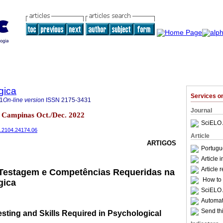
gica
Services 
1
On-line version
ISSN
2175-3431
Journal
.4 Campinas Oct./Dec. 2022
SciELO 
2.2104.24174.06
Article
ARTIGOS
Portugu
Article 
Article 
à Testagem e Competências Requeridas na
How to c
gica
SciELO 
Automati
Send thi
sting and Skills Required in Psychological