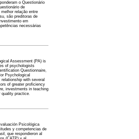
esponderam o Questionário
uestionário de
melhor relação entre
su, são preditoras de
 investimento em
ompetências necessárias
logical Assessment (PA) is
ces of psychologists
entification Questionnaire,
for Psychological
elationship with several
ors of greater proficiency
ore, investments in teaching
 quality practice.
Evaluación Psicológica
ctitudes y competencias de
sil, que respondieron al
cos (CATP) y al