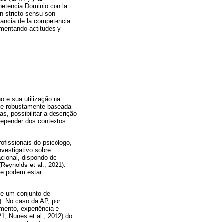
petencia Dominio con la
ón stricto sensu son
rtancia de la competencia.
fomentando actitudes y
 e sua utilização na
da e robustamente baseada
s, possibilitar a descrição
 depender dos contextos
ofissionais do psicólogo,
nvestigativo sobre
acional, dispondo de
Reynolds et al., 2021).
ue podem estar
ue um conjunto de
). No caso da AP, por
mento, experiência e
1; Nunes et al., 2012) do