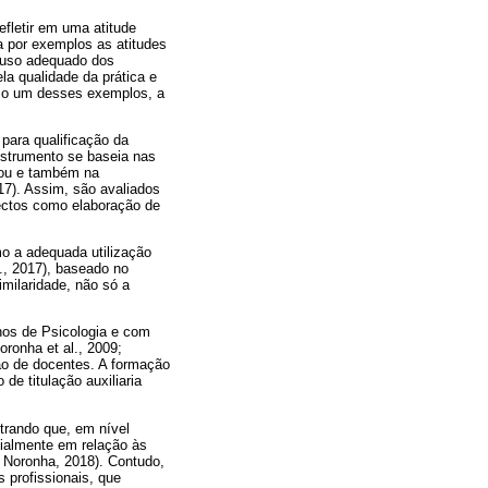
efletir em uma atitude
a por exemplos as atitudes
e uso adequado dos
la qualidade da prática e
mo um desses exemplos, a
para qualificação da
nstrumento se baseia nas
tou e também na
017). Assim, são avaliados
pectos como elaboração de
mo a adequada utilização
., 2017), baseado no
milaridade, não só a
nos de Psicologia e com
ronha et al., 2009;
ção de docentes. A formação
e titulação auxiliaria
trando que, em nível
cialmente em relação às
 Noronha, 2018). Contudo,
 profissionais, que