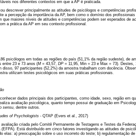
táveis nos diferentes contextos em que a AP é praticada.
ou descrever principalmente as atitudes de psicólogos e competências profis
nte a percepção da importância da AP, bem como o domínio dos profissionais
am que maiores níveis de atitudes e competências podem ser esperados de a
om a prática da AP em seu contexto profissional.
186 psicólogos em todas as regiões do país (51,1% da região sudeste), de 
 entre 23 e 73 anos (
M
= 43,57,
DP
= 11,95, Min = 23 e Max = 73). Destes,
ém disso, 97 participantes (52,2%) da amostra trabalham com docência. Obs
stra utilizam testes psicológicos em suas práticas profissionais.
ção
conhecer dados principais dos participantes, como idade, sexo, região em qu
realiza avaliação psicológica, quanto tempo possui de graduação em Psicolog
to sensu
, dentre outros.
tudes of Psychologists
- QTAP (Evers et al., 2017)
e avaliação criada pelo Comitê Permanente de Testagens e Testes da Federa
(EFPA). Está distribuído em cinco fatores investigando as atitudes de psicó
o elas: a) preocupação sobre o uso incorreto do teste; b) regulamentação de 