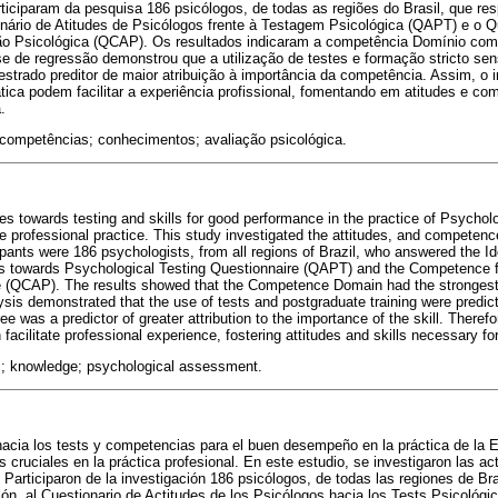
rticiparam da pesquisa 186 psicólogos, de todas as regiões do Brasil, que r
onário de Atitudes de Psicólogos frente à Testagem Psicológica (QAPT) e o Q
o Psicológica (QCAP). Os resultados indicaram a competência Domínio com 
ise de regressão demonstrou que a utilização de testes e formação stricto sen
strado preditor de maior atribuição à importância da competência. Assim, o
ática podem facilitar a experiência profissional, fomentando em atitudes e c
.
; competências; conhecimentos; avaliação psicológica.
es towards testing and skills for good performance in the practice of Psycho
he professional practice. This study investigated the attitudes, and competen
pants were 186 psychologists, from all regions of Brazil, who answered the Id
des towards Psychological Testing Questionnaire (QAPT) and the Competence 
(QCAP). The results showed that the Competence Domain had the strongest r
sis demonstrated that the use of tests and postgraduate training were predict
e was a predictor of greater attribution to the importance of the skill. Theref
facilitate professional experience, fostering attitudes and skills necessary for
lls; knowledge; psychological assessment.
 hacia los tests y competencias para el buen desempeño en la práctica de la 
s cruciales en la práctica profesional. En este estudio, se investigaron las a
 Participaron de la investigación 186 psicólogos, de todas las regiones de Bra
ción, al Cuestionario de Actitudes de los Psicólogos hacia los Tests Psicológi