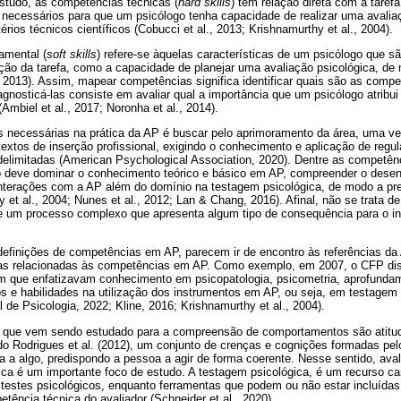
estudo, as competências técnicas (
hard skills
) têm relação direta com a tarefa
 necessários para que um psicólogo tenha capacidade de realizar uma avalia
ios técnicos científicos (Cobucci et al., 2013; Krishnamurthy et al., 2004).
amental (
soft skills
) refere-se àquelas características de um psicólogo que 
o da tarefa, como a capacidade de planejar uma avaliação psicológica, de 
, 2013). Assim, mapear competências significa identificar quais são as compe
agnosticá-las consiste em avaliar qual a importância que um psicólogo atribui
Ambiel et al., 2017; Noronha et al., 2014).
as necessárias na prática da AP é buscar pelo aprimoramento da área, uma v
extos de inserção profissional, exigindo o conhecimento e aplicação de regu
delimitadas (American Psychological Association, 2020). Dentre as competên
o deve dominar o conhecimento teórico e básico em AP, compreender o dese
 interações com a AP além do domínio na testagem psicológica, de modo a pr
 et al., 2004; Nunes et al., 2012; Lan & Chang, 2016). Afinal, não se trata 
e um processo complexo que apresenta algum tipo de consequência para o indi
as definições de competências em AP, parecem ir de encontro às referências d
efas relacionadas às competências em AP. Como exemplo, em 2007, o CFP disp
m que enfatizavam conhecimento em psicopatologia, psicometria, aprofundam
s e habilidades na utilização dos instrumentos em AP, ou seja, em testagem 
 de Psicologia, 2022; Kline, 2016; Krishnamurthy et al., 2004).
o que vem sendo estudado para a compreensão de comportamentos são atitud
 Rodrigues et al. (2012), um conjunto de crenças e cognições formadas pelo
ia a algo, predispondo a pessoa a agir de forma coerente. Nesse sentido, aval
ica é um importante foco de estudo. A testagem psicológica, é um recurso car
testes psicológicos, enquanto ferramentas que podem ou não estar incluídas
ência técnica do avaliador (Schneider et al., 2020).