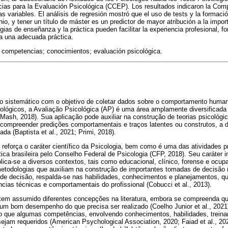
ias para la Evaluación Psicológica (CCEP). Los resultados indicaron la Com
tas variables. El análisis de regresión mostró que el uso de tests y la formaci
io, y tener un título de máster es un predictor de mayor atribución a la impo
egias de enseñanza y la práctica pueden facilitar la experiencia profesional, 
a una adecuada práctica.
; competencias; conocimientos; evaluación psicológica.
 sistemático com o objetivo de coletar dados sobre o comportamento humano
icológicos, a Avaliação Psicológica (AP) é uma área amplamente diversifica
ash, 2018). Sua aplicação pode auxiliar na construção de teorias psicológica
, compreender predições comportamentais e traços latentes ou construtos, a
da (Baptista et al., 2021; Primi, 2018).
eforça o caráter científico da Psicologia, bem como é uma das atividades pr
ica brasileira pelo Conselho Federal de Psicologia (CFP, 2018). Seu caráter i
ica-se a diversos contextos, tais como educacional, clínico, forense e ocup
etodologias que auxiliam na construção de importantes tomadas de decisão (
e decisão, respalda-se nas habilidades, conhecimentos e planejamentos, q
ias técnicas e comportamentais do profissional (Cobucci et al., 2013).
em assumido diferentes concepções na literatura, embora se compreenda q
um bom desempenho do que precisa ser realizado (Coelho Junior et al., 2021
o que algumas competências, envolvendo conhecimentos, habilidades, treina
sejam requeridos (American Psychological Association, 2020; Faiad et al., 202