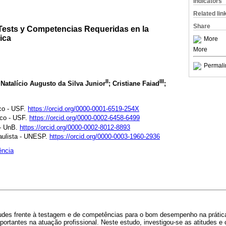
Indicators
Related lin
Share
 Tests y Competencias Requeridas en la
ica
More
More
Permali
II
III
 Natalício Augusto da Silva Junior
; Cristiane Faiad
;
co - USF.
https://orcid.org/0000-0001-6519-254X
sco - USF.
https://orcid.org/0000-0002-6458-6499
 - UnB.
https://orcid.org/0000-0002-8012-8893
aulista - UNESP.
https://orcid.org/0000-0003-1960-2936
ência
udes frente à testagem e de competências para o bom desempenho na prática
ortantes na atuação profissional. Neste estudo, investigou-se as atitudes 