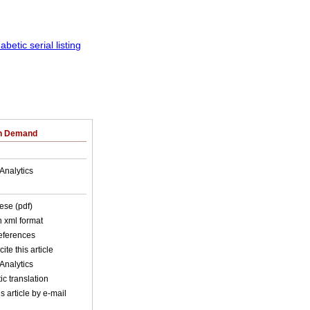
on Demand
Analytics
ese (pdf)
in xml format
references
ite this article
Analytics
c translation
s article by e-mail