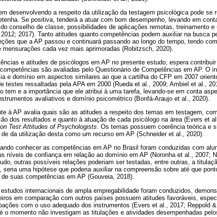
em desenvolvendo a respeito da utilização da testagem psicológica pode se r
detenha. Se positiva, tenderá a atuar com bom desempenho, levando em cont
do conselho de classe, possibilidades de aplicações remotas, treinamento 
, 2012; 2017). Tanto atitudes quanto competências podem auxiliar na busca pe
reções que a AP passou e continuará passando ao longo do tempo, tendo co
e mensurações cada vez mais aprimoradas (Robitzsch, 2020).
ncias e atitudes de psicólogos em AP no presente estudo, espera contribuir 
s competências são avaliadas pelo Questionário de Competências em AP. O i
ia e domínio em aspectos similares ao que a cartilha do CFP em 2007 orien
 de testes ressaltadas pela APA em 2000 (Rueda et al., 2009; Ambiel et al., 2
o tem e a importância que ele atribui à uma tarefa, levando-se em conta as
strumentos avaliativos e domínio psicométrico (Bonfá-Araujo et al., 2020).
nte à AP avalia quais são as atitudes a respeito dos temas em testagem, co
ção dos resultados e quanto à atuação de cada psicólogo na área (Evers et al
on Test Attitudes of Psychologists
. Os temas possuem coerência teórica e si
 de da utilização desta como um recurso em AP (Schneider et al., 2020).
cando conhecer as competências em AP no Brasil foram conduzidas com alu
s níveis de confiança em relação ao domínio em AP (Noronha et al., 2007; No
tudo, outras possíveis relações poderiam ser testadas, entre outras, a titula
seria uma hipótese que poderia auxiliar na compreensão sobre até que ponto d
o de suas competências em AP (Gouveia, 2018).
, estudos internacionais de ampla empregabilidade foram conduzidos, demons
ileiros em comparação com outros países possuem atitudes favoráveis, espe
ações com o uso adequado dos instrumentos (Evers et al., 2017; Reppold &
té o momento não investigam as titulações e atividades desempenhadas pelos