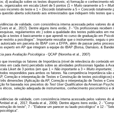
os; d) avaliação sobre os testes disponíveis; e) formação e conhecimento re
ns, organizados em escala Likert de 5 pontos (1 =
Muito raramente
a 5 =
Mui
uso incorreto do teste e 1 =
Discordo totalmente
a 5 =
Concordo totalmente
p
ma questão aberta solicitando aos entrevistados que indiquem três testes que 
vidências de validade, com consistência interna acessada pelos valores do a
Evers et al., 2017). Dentre alguns itens estão,
3 -
"Os profissionais recebem 
pesquisas, regulamentos etc.) sobre a qualidade dos testes publicados em me
ação a testes é basicamente o que aprendi no curso de graduação em Psicolo
er restrito a psicólogos". Importante ressaltar que o instrumento, seguiu o p
e autorizado em parceria do IBAP com a EFPA, além de passar pelos proces
zes
experts
em AP que integram a equipe do IBAP (Borsa, Damásio, & Bandeir
ia para Avaliação Psicológica
- QCAP (Noronha et al., 2007)
 que investiga os fatores de Importância (nível de relevância do conteúdo e
ntes em cada item) percebido sobre as atividades profissionais ligadas à Ava
scala Likert de 3 pontos (em que 1 =
Não importante
a 3 =
Muito importante
;
 todos respondidos para ambos os fatores. Na competência Importância são 
P, Correção e interpretação de Testes e Construção de testes psicológicos)
rês dimensões (Aplicação da AP, Correção e interpretação de Testes e Cons
ução foi baseada nos preceitos do
Test User Qualification
da American Psychol
s éticos, seleção adequada de instrumentos, conhecimento psicométrico e 
vidências de validade, com consistência interna acessada pelos valores do a
Ambiel et al., 2017; Rueda et al., 2009). Dentre alguns itens estão, 2 - "Co
nstrução do teste"; 7 - "Elaborar um parecer ou laudo psicológico" e 12 - "Sel
psicológica".