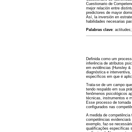
Cuestionario de Competenc
mejor relación entre distin
predictores de mayor domin
Así, la inversión en estrat
habilidades necesarias par
Palabras clave
: actitudes
Definida como um processo
inferência de atributos ps
em evidências (Hunsley & M
diagnóstica e interventiva
específicos em que é aplica
Trata-se de um campo que r
tendo respaldo em sua prát
fenômenos psicológicos apl
técnicas, instrumentos e m
Esse processo de tomada d
configurados nas competênc
A medida de competência t
competências evidenciará 
exemplo, faz-se necessári
qualificações específicas 