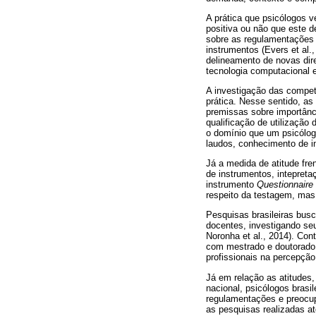
A prática que psicólogos v
positiva ou não que este 
sobre as regulamentações 
instrumentos (Evers et al.
delineamento de novas di
tecnologia computacional 
A investigação das competê
prática. Nesse sentido, a
premissas sobre importânc
qualificação de utilização
o domínio que um psicólog
laudos, conhecimento de in
Já a medida de atitude fre
de instrumentos, intepreta
instrumento
Questionnaire 
respeito da testagem, mas
Pesquisas brasileiras bus
docentes, investigando seu
Noronha et al., 2014). Con
com mestrado e doutorado, 
profissionais na percepçã
Já em relação as atitudes
nacional, psicólogos bras
regulamentações e preocup
as pesquisas realizadas a