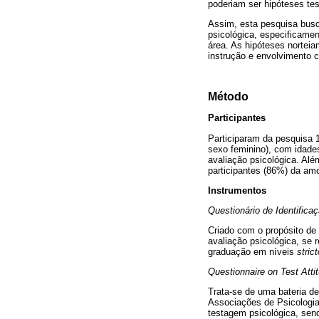
poderiam ser hipóteses tes
Assim, esta pesquisa busc
psicológica, especificame
área. As hipóteses nortei
instrução e envolvimento c
Método
Participantes
Participaram da pesquisa 
sexo feminino), com idades
avaliação psicológica. Al
participantes (86%) da amo
Instrumentos
Questionário de Identifica
Criado com o propósito de 
avaliação psicológica, se 
graduação em níveis
stric
Questionnaire on Test Atti
Trata-se de uma bateria d
Associações de Psicologia 
testagem psicológica, send