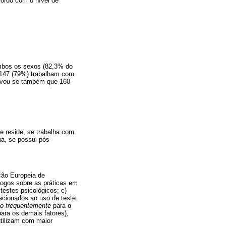
cordo com o nível de
ambos os sexos (82,3% do
 147 (79%) trabalham com
ervou-se também que 160
e reside, se trabalha com
ia, se possui pós-
ção Europeia de
logos sobre as práticas em
testes psicológicos; c)
lacionados ao uso de teste.
to frequentemente
para o
ara os demais fatores),
utilizam com maior