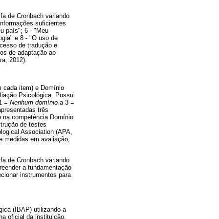
lfa de Cronbach variando
informações suficientes
u país"; 6 - "Meu
gia" e 8 - "O uso de
rocesso de tradução e
sos de adaptação ao
a, 2012).
m cada item) e Domínio
liação Psicológica. Possui
 1 =
Nenhum domínio
a 3 =
apresentadas três
 e na competência Domínio
trução de testes
ogical Association (APA,
de medidas em avaliação,
lfa de Cronbach variando
mpreender a fundamentação
ecionar instrumentos para
gica (IBAP) utilizando a
na oficial da instituição,