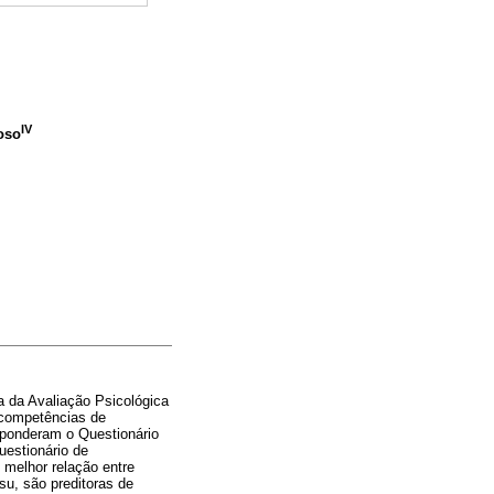
IV
oso
 da Avaliação Psicológica
e competências de
esponderam o Questionário
uestionário de
melhor relação entre
su, são preditoras de