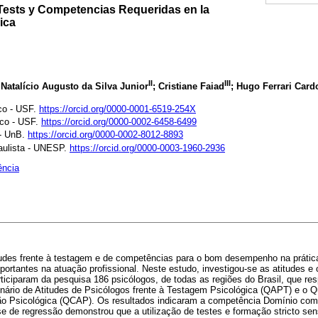
 Tests y Competencias Requeridas en la
ica
II
III
 Natalício Augusto da Silva Junior
; Cristiane Faiad
; Hugo Ferrari Card
co - USF.
https://orcid.org/0000-0001-6519-254X
sco - USF.
https://orcid.org/0000-0002-6458-6499
 - UnB.
https://orcid.org/0000-0002-8012-8893
aulista - UNESP.
https://orcid.org/0000-0003-1960-2936
ência
udes frente à testagem e de competências para o bom desempenho na prática
ortantes na atuação profissional. Neste estudo, investigou-se as atitudes 
rticiparam da pesquisa 186 psicólogos, de todas as regiões do Brasil, que r
onário de Atitudes de Psicólogos frente à Testagem Psicológica (QAPT) e o Q
o Psicológica (QCAP). Os resultados indicaram a competência Domínio com 
ise de regressão demonstrou que a utilização de testes e formação stricto sen