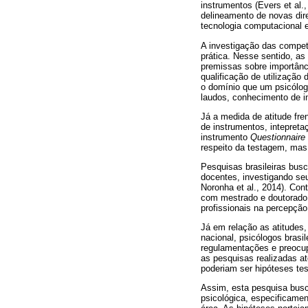
instrumentos (Evers et al.
delineamento de novas di
tecnologia computacional 
A investigação das competê
prática. Nesse sentido, a
premissas sobre importânc
qualificação de utilização
o domínio que um psicólog
laudos, conhecimento de in
Já a medida de atitude fre
de instrumentos, intepreta
instrumento
Questionnaire 
respeito da testagem, mas
Pesquisas brasileiras bus
docentes, investigando seu
Noronha et al., 2014). Con
com mestrado e doutorado, 
profissionais na percepçã
Já em relação as atitudes
nacional, psicólogos bras
regulamentações e preocup
as pesquisas realizadas a
poderiam ser hipóteses tes
Assim, esta pesquisa busc
psicológica, especificame