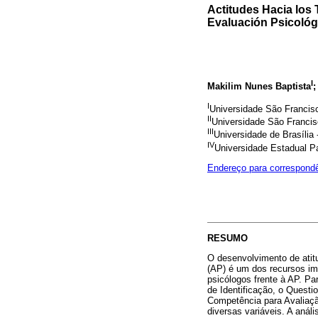
Actitudes Hacia los
Evaluación Psicológ
I
Makilim Nunes Baptista
;
I
Universidade São Francis
II
Universidade São Franci
III
Universidade de Brasília
IV
Universidade Estadual P
Endereço para correspond
RESUMO
O desenvolvimento de atit
(AP) é um dos recursos imp
psicólogos frente à AP. Pa
de Identificação, o Questi
Competência para Avaliaçã
diversas variáveis. A anál