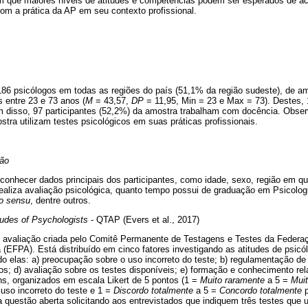
am que maiores níveis de atitudes e competências podem ser esperados de a
om a prática da AP em seu contexto profissional.
186 psicólogos em todas as regiões do país (51,1% da região sudeste), de 
 entre 23 e 73 anos (
M
= 43,57,
DP
= 11,95, Min = 23 e Max = 73). Destes,
ém disso, 97 participantes (52,2%) da amostra trabalham com docência. Obs
stra utilizam testes psicológicos em suas práticas profissionais.
ção
conhecer dados principais dos participantes, como idade, sexo, região em qu
realiza avaliação psicológica, quanto tempo possui de graduação em Psicolog
to sensu
, dentre outros.
tudes of Psychologists
- QTAP (Evers et al., 2017)
e avaliação criada pelo Comitê Permanente de Testagens e Testes da Federa
(EFPA). Está distribuído em cinco fatores investigando as atitudes de psicó
o elas: a) preocupação sobre o uso incorreto do teste; b) regulamentação de 
os; d) avaliação sobre os testes disponíveis; e) formação e conhecimento re
ns, organizados em escala Likert de 5 pontos (1 =
Muito raramente
a 5 =
Mui
uso incorreto do teste e 1 =
Discordo totalmente
a 5 =
Concordo totalmente
p
ma questão aberta solicitando aos entrevistados que indiquem três testes que 