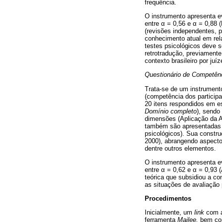
frequência.
O instrumento apresenta e
entre
α
= 0,56 e
α
= 0,88 (
(revisões independentes, 
conhecimento atual em rel
testes psicológicos deve s
retrotradução, previament
contexto brasileiro por juí
Questionário de Competênc
Trata-se de um instrumento
(competência dos participa
20 itens respondidos em e
Domínio completo
), sendo
dimensões (Aplicação da A
também são apresentadas t
psicológicos). Sua constr
2000), abrangendo aspecto
dentre outros elementos.
O instrumento apresenta e
entre
α
= 0,62 e
α
= 0,93 (
teórica que subsidiou a co
as situações de avaliação 
Procedimentos
Inicialmente, um
link
com a 
ferramenta
Mailee,
bem com