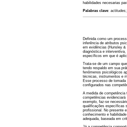
habilidades necesarias par
Palabras clave
: actitudes
Definida como um processo
inferência de atributos ps
em evidências (Hunsley & M
diagnóstica e interventiva
específicos em que é aplica
Trata-se de um campo que r
tendo respaldo em sua prát
fenômenos psicológicos apl
técnicas, instrumentos e m
Esse processo de tomada d
configurados nas competênc
A medida de competência t
competências evidenciará 
exemplo, faz-se necessári
qualificações específicas 
profissional. No presente 
conhecimento e habilidade
adequada, baseada em critér
Já a competência comport