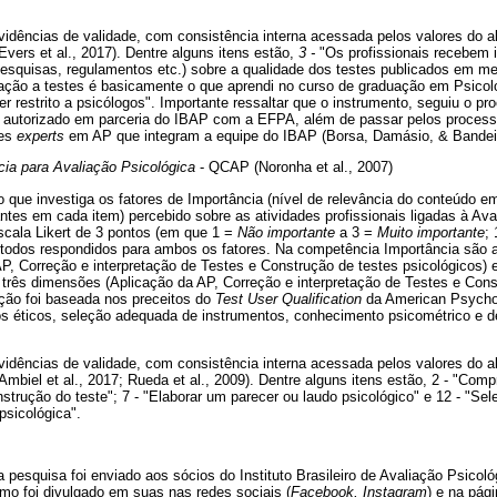
vidências de validade, com consistência interna acessada pelos valores do a
Evers et al., 2017). Dentre alguns itens estão,
3 -
"Os profissionais recebem 
pesquisas, regulamentos etc.) sobre a qualidade dos testes publicados em me
ação a testes é basicamente o que aprendi no curso de graduação em Psicolo
er restrito a psicólogos". Importante ressaltar que o instrumento, seguiu o p
e autorizado em parceria do IBAP com a EFPA, além de passar pelos proces
zes
experts
em AP que integram a equipe do IBAP (Borsa, Damásio, & Bandeir
ia para Avaliação Psicológica
- QCAP (Noronha et al., 2007)
 que investiga os fatores de Importância (nível de relevância do conteúdo e
ntes em cada item) percebido sobre as atividades profissionais ligadas à Ava
scala Likert de 3 pontos (em que 1 =
Não importante
a 3 =
Muito importante
;
 todos respondidos para ambos os fatores. Na competência Importância são 
P, Correção e interpretação de Testes e Construção de testes psicológicos)
rês dimensões (Aplicação da AP, Correção e interpretação de Testes e Cons
ução foi baseada nos preceitos do
Test User Qualification
da American Psychol
s éticos, seleção adequada de instrumentos, conhecimento psicométrico e 
vidências de validade, com consistência interna acessada pelos valores do a
Ambiel et al., 2017; Rueda et al., 2009). Dentre alguns itens estão, 2 - "Co
nstrução do teste"; 7 - "Elaborar um parecer ou laudo psicológico" e 12 - "Sel
psicológica".
pesquisa foi enviado aos sócios do Instituto Brasileiro de Avaliação Psicoló
o foi divulgado em suas nas redes sociais (
Facebook, Instagram
) e na pági