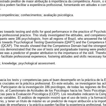
strado preditor de maior atribuição à importância da competência. Assim, o
ática podem facilitar a experiência profissional, fomentando em atitudes e c
.
; competências; conhecimentos; avaliação psicológica.
es towards testing and skills for good performance in the practice of Psycho
he professional practice. This study investigated the attitudes, and competen
pants were 186 psychologists, from all regions of Brazil, who answered the Id
des towards Psychological Testing Questionnaire (QAPT) and the Competence 
(QCAP). The results showed that the Competence Domain had the strongest r
sis demonstrated that the use of tests and postgraduate training were predict
e was a predictor of greater attribution to the importance of the skill. Theref
facilitate professional experience, fostering attitudes and skills necessary for
lls; knowledge; psychological assessment.
 hacia los tests y competencias para el buen desempeño en la práctica de la 
s cruciales en la práctica profesional. En este estudio, se investigaron las a
 Participaron de la investigación 186 psicólogos, de todas las regiones de Bra
ción, al Cuestionario de Actitudes de los Psicólogos hacia los Tests Psicológi
ias para la Evaluación Psicológica (CCEP). Los resultados indicaron la Com
tas variables. El análisis de regresión mostró que el uso de tests y la formaci
io, y tener un título de máster es un predictor de mayor atribución a la impo
egias de enseñanza y la práctica pueden facilitar la experiencia profesional, 