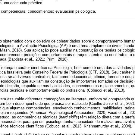
a una adecuada práctica.
; competencias; conocimientos; evaluación psicológica.
 sistemático com o objetivo de coletar dados sobre o comportamento humano
icológicos, a Avaliação Psicológica (AP) é uma área amplamente diversifica
ash, 2018). Sua aplicação pode auxiliar na construção de teorias psicológica
, compreender predições comportamentais e traços latentes ou construtos, a
da (Baptista et al., 2021; Primi, 2018).
eforça o caráter científico da Psicologia, bem como é uma das atividades pr
ica brasileira pelo Conselho Federal de Psicologia (CFP, 2018). Seu caráter i
ica-se a diversos contextos, tais como educacional, clínico, forense e ocup
etodologias que auxiliam na construção de importantes tomadas de decisão (
e decisão, respalda-se nas habilidades, conhecimentos e planejamentos, q
ias técnicas e comportamentais do profissional (Cobucci et al., 2013).
em assumido diferentes concepções na literatura, embora se compreenda q
um bom desempenho do que precisa ser realizado (Coelho Junior et al., 2021
o que algumas competências, envolvendo conhecimentos, habilidades, treina
sejam requeridos (American Psychological Association, 2020; Faiad et al., 202
estudo, as competências técnicas (
hard skills
) têm relação direta com a tarefa
 necessários para que um psicólogo tenha capacidade de realizar uma avalia
ios técnicos científicos (Cobucci et al., 2013; Krishnamurthy et al., 2004).
amental (
soft skills
) refere-se àquelas características de um psicólogo que 