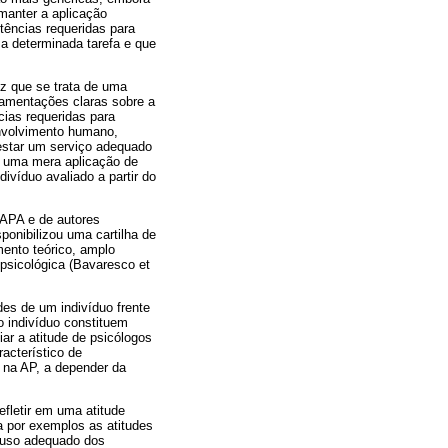
manter a aplicação
tências requeridas para
 a determinada tarefa e que
ez que se trata de uma
lamentações claras sobre a
cias requeridas para
nvolvimento humano,
estar um serviço adequado
de uma mera aplicação de
víduo avaliado a partir do
a APA e de autores
onibilizou uma cartilha de
ento teórico, amplo
psicológica (Bavaresco et
es de um indivíduo frente
 indivíduo constituem
iar a atitude de psicólogos
acterístico de
 na AP, a depender da
efletir em uma atitude
a por exemplos as atitudes
e uso adequado dos