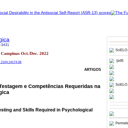
gica
-3431
SciELO 
.4 Campinas Oct./Dec. 2022
(pdf)
2.2104.24174.06
ARTIGOS
SciELO 
à Testagem e Competências Requeridas na
gica
sting and Skills Required in Psychological
Permali