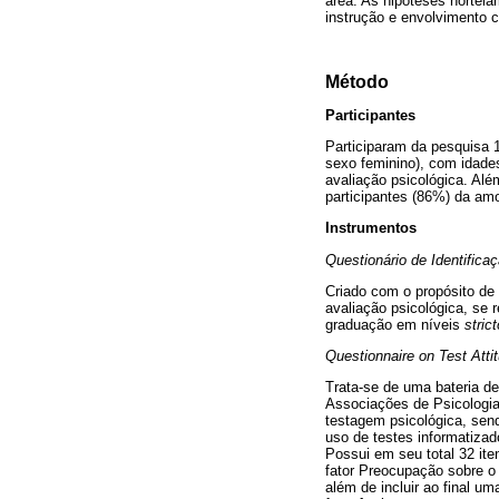
área. As hipóteses nortei
instrução e envolvimento c
Método
Participantes
Participaram da pesquisa 
sexo feminino), com idades
avaliação psicológica. Al
participantes (86%) da amo
Instrumentos
Questionário de Identifica
Criado com o propósito de 
avaliação psicológica, se 
graduação em níveis
stric
Questionnaire on Test Atti
Trata-se de uma bateria d
Associações de Psicologia 
testagem psicológica, send
uso de testes informatizad
Possui em seu total 32 ite
fator Preocupação sobre o 
além de incluir ao final u