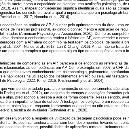
o da tarefa, como a capacidade de planejar uma avaliação psicológica, de 
, 2013). Assim, mapear competências significa identificar quais são as compe
agnosticá-las consiste em avaliar qual a importância que um psicólogo atribui
Ambiel et al., 2017; Noronha et al., 2014).
as necessárias na prática da AP é buscar pelo aprimoramento da área, uma v
extos de inserção profissional, exigindo o conhecimento e aplicação de regu
delimitadas (American Psychological Association, 2020). Dentre as competên
o deve dominar o conhecimento teórico e básico em AP, compreender o dese
 interações com a AP além do domínio na testagem psicológica, de modo a pr
 et al., 2004; Nunes et al., 2012; Lan & Chang, 2016). Afinal, não se trata 
e um processo complexo que apresenta algum tipo de consequência para o indi
as definições de competências em AP, parecem ir de encontro às referências d
efas relacionadas às competências em AP. Como exemplo, em 2007, o CFP disp
m que enfatizavam conhecimento em psicopatologia, psicometria, aprofundam
s e habilidades na utilização dos instrumentos em AP, ou seja, em testagem 
 de Psicologia, 2022; Kline, 2016; Krishnamurthy et al., 2004).
o que vem sendo estudado para a compreensão de comportamentos são atitud
 Rodrigues et al. (2012), um conjunto de crenças e cognições formadas pelo
ia a algo, predispondo a pessoa a agir de forma coerente. Nesse sentido, aval
ica é um importante foco de estudo. A testagem psicológica, é um recurso car
testes psicológicos, enquanto ferramentas que podem ou não estar incluídas
ência técnica do avaliador (Schneider et al., 2020).
em desenvolvendo a respeito da utilização da testagem psicológica pode se r
detenha. Se positiva, tenderá a atuar com bom desempenho, levando em cont
do conselho de classe, possibilidades de aplicações remotas, treinamento 