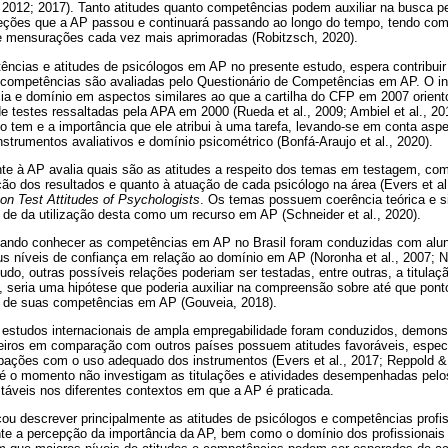
, 2012; 2017). Tanto atitudes quanto competências podem auxiliar na busca pe
reções que a AP passou e continuará passando ao longo do tempo, tendo co
e mensurações cada vez mais aprimoradas (Robitzsch, 2020).
ncias e atitudes de psicólogos em AP no presente estudo, espera contribuir 
s competências são avaliadas pelo Questionário de Competências em AP. O i
ia e domínio em aspectos similares ao que a cartilha do CFP em 2007 orien
 de testes ressaltadas pela APA em 2000 (Rueda et al., 2009; Ambiel et al., 2
o tem e a importância que ele atribui à uma tarefa, levando-se em conta as
strumentos avaliativos e domínio psicométrico (Bonfá-Araujo et al., 2020).
nte à AP avalia quais são as atitudes a respeito dos temas em testagem, co
ção dos resultados e quanto à atuação de cada psicólogo na área (Evers et al
on Test Attitudes of Psychologists
. Os temas possuem coerência teórica e si
 de da utilização desta como um recurso em AP (Schneider et al., 2020).
cando conhecer as competências em AP no Brasil foram conduzidas com alu
s níveis de confiança em relação ao domínio em AP (Noronha et al., 2007; No
tudo, outras possíveis relações poderiam ser testadas, entre outras, a titula
seria uma hipótese que poderia auxiliar na compreensão sobre até que ponto d
o de suas competências em AP (Gouveia, 2018).
, estudos internacionais de ampla empregabilidade foram conduzidos, demons
ileiros em comparação com outros países possuem atitudes favoráveis, espe
ações com o uso adequado dos instrumentos (Evers et al., 2017; Reppold &
té o momento não investigam as titulações e atividades desempenhadas pelos
táveis nos diferentes contextos em que a AP é praticada.
ou descrever principalmente as atitudes de psicólogos e competências profis
nte a percepção da importância da AP, bem como o domínio dos profissionais