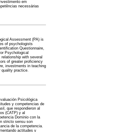
 investimento em
ompetências necessárias
logical Assessment (PA) is
ces of psychologists
entification Questionnaire,
for Psychological
elationship with several
ors of greater proficiency
ore, investments in teaching
 quality practice.
Evaluación Psicológica
ctitudes y competencias de
sil, que respondieron al
cos (CATP) y al
petencia Dominio con la
ón stricto sensu son
rtancia de la competencia.
fomentando actitudes y