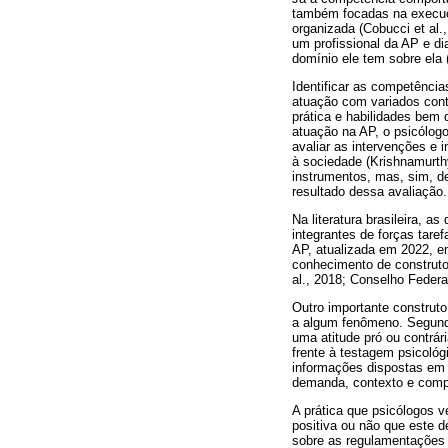
também focadas na execuçã
organizada (Cobucci et al.
um profissional da AP e di
domínio ele tem sobre ela (
Identificar as competênci
atuação com variados cont
prática e habilidades bem 
atuação na AP, o psicólog
avaliar as intervenções e
à sociedade (Krishnamurthy
instrumentos, mas, sim, d
resultado dessa avaliação.
Na literatura brasileira, 
integrantes de forças tar
AP, atualizada em 2022, e
conhecimento de construto
al., 2018; Conselho Federal
Outro importante construt
a algum fenômeno. Segundo
uma atitude pró ou contrár
frente à testagem psicológ
informações dispostas em 
demanda, contexto e compet
A prática que psicólogos v
positiva ou não que este 
sobre as regulamentações 