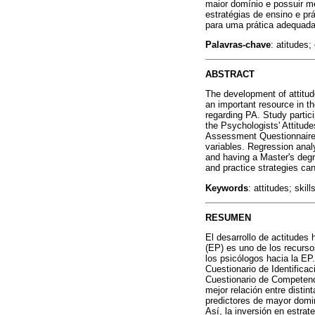
maior domínio e possuir me
estratégias de ensino e pr
para uma prática adequada
Palavras-chave
: atitudes
ABSTRACT
The development of attitud
an important resource in t
regarding PA. Study partici
the Psychologists' Attitu
Assessment Questionnaire 
variables. Regression analy
and having a Master's degre
and practice strategies can 
Keywords
: attitudes; ski
RESUMEN
El desarrollo de actitudes
(EP) es uno de los recurso
los psicólogos hacia la EP.
Cuestionario de Identifica
Cuestionario de Competenc
mejor relación entre distin
predictores de mayor domin
Así, la inversión en estrat