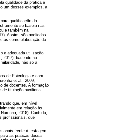
la qualidade da prática e
mo um desses exemplos, a
para qualificação da
nstrumento se baseia nas
tou e também na
017). Assim, são avaliados
pectos como elaboração de
mo a adequada utilização
., 2017), baseado no
milaridade, não só a
nos de Psicologia e com
ronha et al., 2009;
ção de docentes. A formação
e titulação auxiliaria
trando que, em nível
cialmente em relação às
 Noronha, 2018). Contudo,
 profissionais, que
sionais frente à testagem
 para as práticas dessa