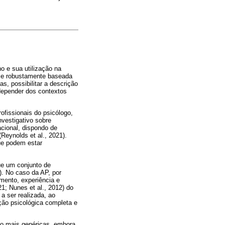
 e sua utilização na
da e robustamente baseada
s, possibilitar a descrição
 depender dos contextos
ofissionais do psicólogo,
nvestigativo sobre
acional, dispondo de
Reynolds et al., 2021).
ue podem estar
ue um conjunto de
). No caso da AP, por
mento, experiência e
1; Nunes et al., 2012) do
 a ser realizada, ao
ção psicológica completa e
são mais genéricas, embora