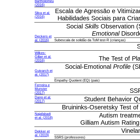
Bartholomeu
(2016)
Escala de Agressão e Vitimiza
Silva et al.
(2016)
Habilidades Sociais para Cri
Social
Skills
Observation 
Emotional
Disord
Deckers et
al. (2016)
Subescala de solidão da ToM test-R (crianças)
S
Wilkes-
Gillan et al.
The Test of Pl
(2016)
Social-Emotional
Profile
(SE
Guivarch et
al. (2017)
Empathy Quotient (EQ) (pais)
Ferreira e
Munster
SSR
(2017)
Dang et al.
Student Behavior Q
(2017)
Bruininks-Oseretsky Test o
Najafabadi
Autism treatme
et al. (2018)
Gilliam Autism Ratin
Vinela
Dekker et
al. (2019)
SSRS (professores)