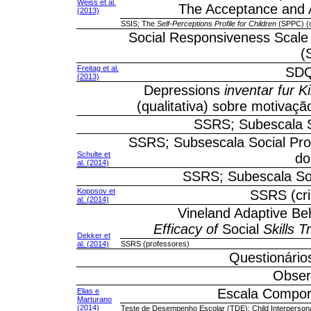
Weiss et al.
The Acceptance and A
(2013)
SSIS; The
Self-Perceptions Profile for Children
(SPPC) (c
Social Responsiveness Scal
(
Freitag et al.
SDQ
(2013)
Depressions
inventar fur K
(qualitativa) sobre motivaçã
SSRS; Subescala S
SSRS; Subsescala Social Pro
Schulte et
do
al. (2014)
SSRS; Subescala So
Koposov et
SSRS (cri
al. (2014)
Vineland Adaptive Be
Efficacy of
Social
Skills T
Dekker et
al. (2014)
SSRS (professores)
Questionário
Obser
Escala Comport
Elias e
Marturano
(2014)
Teste de Desempenho Escolar (TDE); Child Interpersona