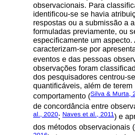
observacionais. Para classifi
identificou-se se havia atribu
respostas ou a submissão a an
formuladas previamente, ou s
especificamente um aspecto. 
caracterizam-se por apresent
eventos e das pessoas obser
observações foram classificad
dos pesquisadores centrou-s
quantificáveis, além de terem
Silva & Murta,
comportamento (
de concordância entre observ
al., 2020
Naves et al., 2011
;
) e a
dos métodos observacionais (
2016