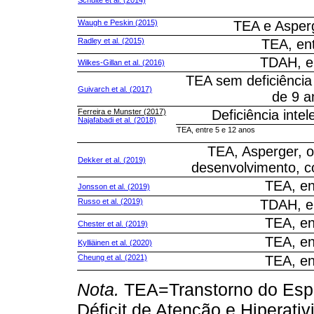
Waugh e Peskin (2015)
TEA e Asperg
Radley et al. (2015)
TEA, en
TDAH, e
Wilkes-Gillan et al. (2016)
TEA sem deficiência
Guivarch et al. (2017)
de 9 a
Ferreira e Munster (2017)
Deficiência intel
Najafabadi et al. (2018)
TEA, entre 5 e 12 anos
TEA, Asperger, o
Dekker et al. (2019)
desenvolvimento, 
TEA, en
Jonsson et al. (2019)
Russo et al. (2019)
TDAH, e
TEA, en
Chester et al. (2019)
TEA, en
Kylliäinen et al. (2020)
Cheung et al. (2021)
TEA, en
Nota.
TEA=Transtorno do Espe
Déficit de Atenção e Hiperati