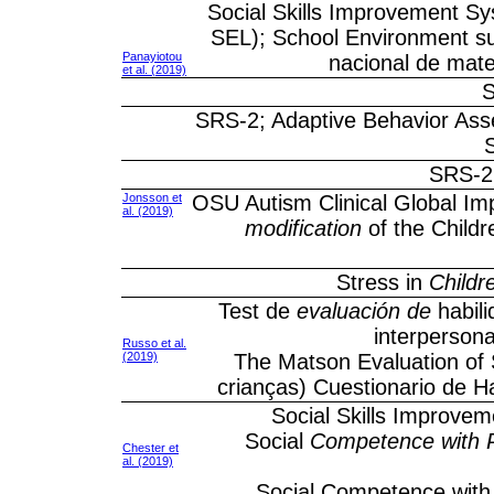
Social Skills Improvement S
SEL); School Environment su
Panayiotou
nacional de matem
et al. (2019)
S
SRS-2; Adaptive Behavior Ass
SRS-2;
Jonsson et
OSU Autism Clinical Global Imp
al. (2019)
modification
of the Child
Stress in
Childr
Test de
evaluación de
habili
interperson
Russo et al.
(2019)
The Matson Evaluation of 
crianças) Cuestionario de Ha
Social Skills Improve
Social
Competence with 
Chester et
al. (2019)
Social Competence with 