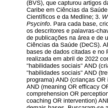
(BVS), que capturou artigos d
Caribe em Ciências da Saúde,
Científicos e da Medline; 3.
W
Psycinfo
. Para cada base, cr
os descritores e palavras-cha
de publicações na área e de 
Ciências da Saúde (DeCS). Alé
bases de dados citadas e no 
realizada em abril de 2022 c
"habilidades sociais" AND (cr
"habilidades sociais" AND (t
programa) AND (crianças OR i
AND (meaning OR efficacy OR
comprehension OR perception
coaching OR intervention) AND
demais bases. Buscaram-se ar