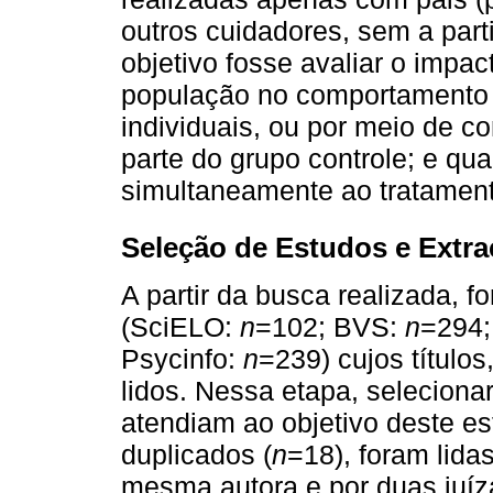
outros cuidadores, sem a par
objetivo fosse avaliar o impa
população no comportamento 
individuais, ou por meio de 
parte do grupo controle; e qu
simultaneamente ao tratamen
Seleção de Estudos e Extr
A partir da busca realizada, 
(SciELO:
n
=102; BVS:
n
=294
Psycinfo:
n
=239) cujos título
lidos. Nessa etapa, seleciona
atendiam ao objetivo deste es
duplicados (
n
=18), foram lida
mesma autora e por duas juíz