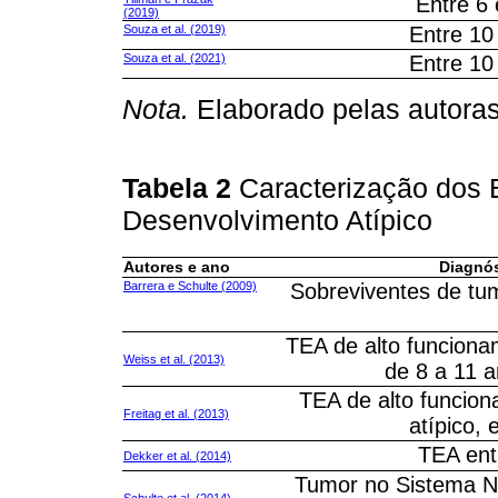
Entre 6
(2019)
Souza et al. (2019)
Entre 10
Souza et al. (2021)
Entre 10
Nota.
Elaborado pelas autora
Tabela 2
Caracterização dos
Desenvolvimento Atípico
Autores e ano
Diagnós
Barrera e Schulte (2009)
Sobreviventes de tum
TEA de alto funciona
Weiss et al. (2013)
de 8 a 11 
TEA de alto funcio
Freitag et al. (2013)
atípico, 
TEA ent
Dekker et al. (2014)
Tumor no Sistema Ne
Schulte et al. (2014)