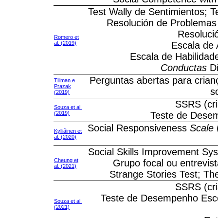
Test Wally de Sentimientos; T
Resolución de Problemas
Resoluci
Romero et
al. (2019)
Escala de A
Escala de Habilidad
Conductas
Di
Perguntas abertas para crian
Tillman e
Prazak
s
(2019)
SSRS (cri
Souza et al.
(2019)
Teste de Desem
Social Responsiveness
Scale
Kylliãinen et
al. (2020)
Social Skills Improvement Sy
Cheung et
Grupo focal ou entrevis
al. (2021)
Strange Stories Test; T
SSRS (cri
Teste de Desempenho Escol
Souza et al.
(2021)