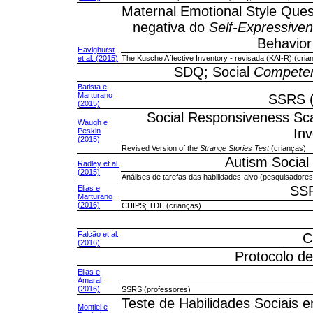
Maternal Emotional Style Que
negativa do
Self-Expressiven
Behavior
Havighurst
et al. (2015)
The Kusche Affective Inventory - revisada (KAI-R) (cria
SDQ; Social
Compete
Batista e
Marturano
SSRS (
(2015)
Social Responsiveness Sca
Waugh e
Inv
Peskin
(2015)
Revised Version of the
Strange Stories Test
(crianças)
Autism Social 
Radley et al.
(2015)
Análises de tarefas das habilidades-alvo (pesquisadores
SSR
Elias e
Marturano
(2016)
CHIPS; TDE (crianças)
Falcão et al.
C
(2016)
Protocolo d
Elias e
Amaral
(2016)
SSRS (professores)
Teste de Habilidades Sociais
Montiel e