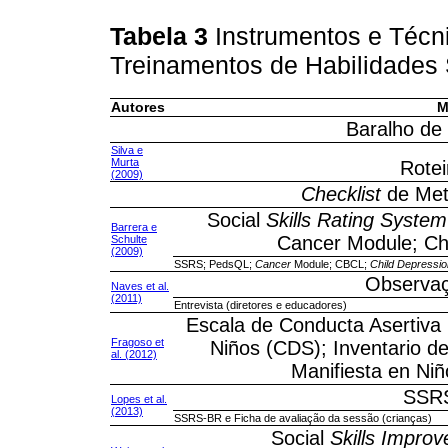
Tabela 3
Instrumentos e Técni
Treinamentos de Habilidades
Autores
M
Baralho de
Silva e
Murta
Rotei
(2009)
Checklist
de Meta
Social
Skills Rating System
Barrera e
Cancer Module; Ch
Schulte
(2009)
SSRS; PedsQL;
Cancer
Module; CBCL;
Child Depressio
Observaç
Naves et al.
(2011)
Entrevista (diretores e educadores)
Escala de Conducta Asertiva
Fragoso et
Niños (CDS); Inventario d
al. (2012)
Manifiesta en Niñ
SSRS
Lopes et al.
(2013)
SSRS-BR e Ficha de avaliação da sessão (crianças)
Social
Skills Impro