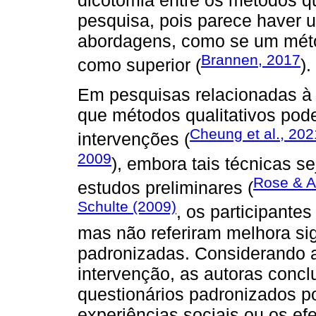
pesquisa, pois parece haver u
abordagens, como se um méto
Brannen, 2017
como superior (
).
Em pesquisas relacionadas à 
que métodos qualitativos pod
Cheung et al., 202
intervenções (
2009
), embora tais técnicas s
Rose & A
estudos preliminares (
Schulte (2009)
, os participante
mas não referiram melhora si
padronizadas. Considerando a
intervenção, as autoras concl
questionários padronizados po
experiências sociais ou os efe