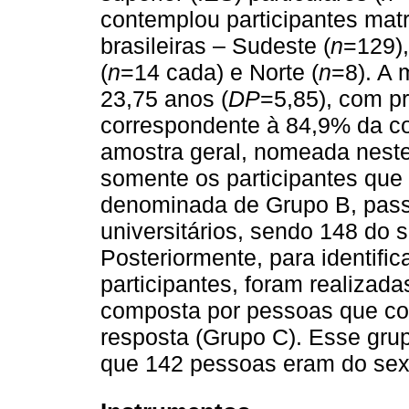
contemplou participantes mat
brasileiras – Sudeste (
n
=129),
(
n
=14 cada) e Norte (
n
=8). A 
23,75 anos (
DP
=5,85), com pr
correspondente à 84,9% da c
amostra geral, nomeada neste
somente os participantes qu
denominada de Grupo B, pass
universitários, sendo 148 do 
Posteriormente, para identific
participantes, foram realizada
composta por pessoas que co
resposta (Grupo C). Esse gru
que 142 pessoas eram do sex