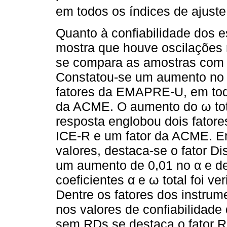
em todos os índices de ajust
Quanto à confiabilidade dos 
mostra que houve oscilações n
se compara as amostras com 
Constatou-se um aumento no
fatores da EMAPRE-U, em todo
da ACME. O aumento do ω tota
resposta englobou dois fator
ICE-R e um fator da ACME. E
valores, destaca-se o fator 
um aumento de 0,01 no α e de
coeficientes α e ω total foi ve
Dentre os fatores dos instru
nos valores de confiabilidad
sem RDs se destaca o fator R