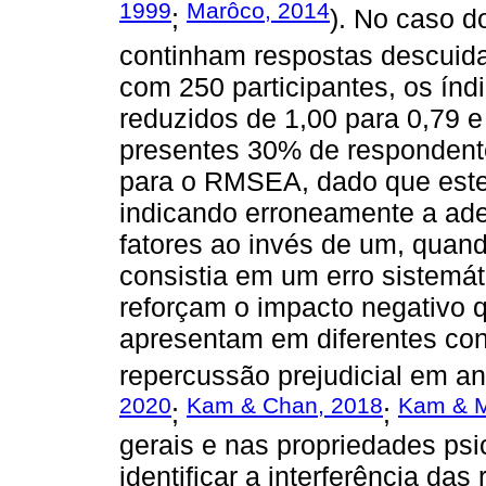
1999
Marôco, 2014
;
). No caso d
continham respostas descuid
com 250 participantes, os índ
reduzidos de 1,00 para 0,79 
presentes 30% de respondent
para o RMSEA, dado que este
indicando erroneamente a ad
fatores ao invés de um, quan
consistia em um erro sistem
reforçam o impacto negativo 
apresentam em diferentes co
repercussão prejudicial em aná
2020
Kam & Chan, 2018
Kam & M
;
;
gerais e nas propriedades ps
identificar a interferência d