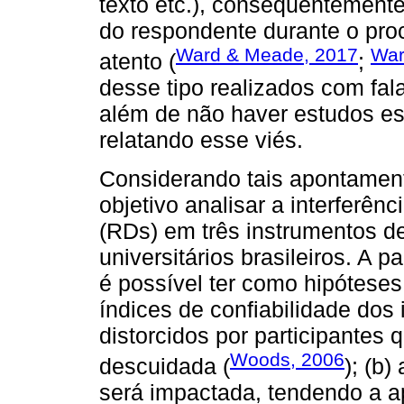
texto etc.), consequentement
do respondente durante o pro
Ward & Meade, 2017
War
atento (
;
desse tipo realizados com fal
além de não haver estudos esp
relatando esse viés.
Considerando tais apontamen
objetivo analisar a interferên
(RDs) em três instrumentos d
universitários brasileiros. A p
é possível ter como hipóteses 
índices de confiabilidade dos
distorcidos por participante
Woods, 2006
descuidada (
); (b)
será impactada, tendendo a a