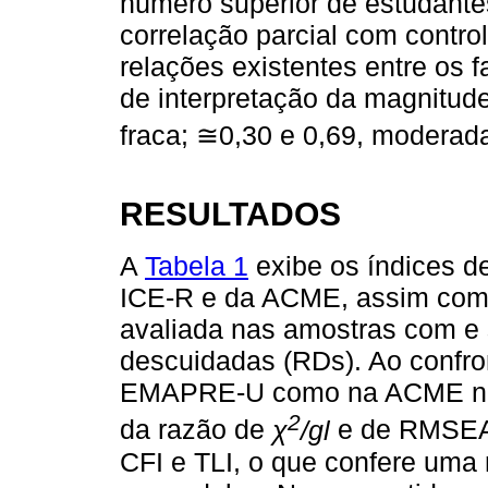
número superior de estudantes
correlação parcial com control
relações existentes entre os f
de interpretação da magnitude
fraca; ≅0,30 e 0,69, moderad
RESULTADOS
A
Tabela 1
exibe os índices d
ICE-R e da ACME, assim como 
avaliada nas amostras com e
descuidadas (RDs). Ao confro
EMAPRE-U como na ACME not
2
da razão de
χ
/gl
e de RMSEA 
CFI e TLI, o que confere uma