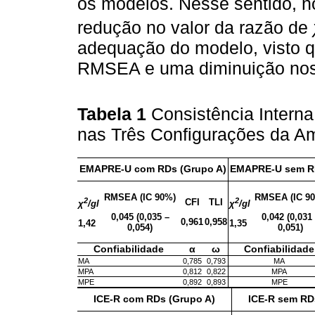
os modelos. Nesse sentido, 
redução no valor da razão de
adequação do modelo, visto 
RMSEA e uma diminuição nos í
Tabela 1
Consistência Interna
nas Três Configurações da A
EMAPRE-U com RDs (Grupo A)
EMAPRE-U sem RD
RMSEA (IC 90%)
RMSEA (IC 9
2
2
CFI
TLI
χ
/gl
χ
/gl
0,045 (0,035 –
0,042 (0,031
0,961
0,958
1,42
1,35
0,054)
0,051)
Confiabilidade
α
ω
Confiabilidade
MA
0,785
0,793
MA
MPA
0,812
0,822
MPA
MPE
0,892
0,893
MPE
ICE-R com RDs (Grupo A)
ICE-R sem RD