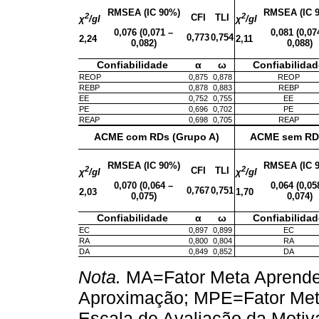
RMSEA (IC 90%)
RMSEA (IC 
2
2
CFI
TLI
χ
/gl
χ
/gl
0,076 (0,071 –
0,081 (0,07
0,773
0,754
2,24
2,11
0,082)
0,088)
Confiabilidade
α
ω
Confiabilidad
REOP
0,875
0,878
REOP
REBP
0,878
0,883
REBP
EE
0,752
0,755
EE
PE
0,696
0,702
PE
REAP
0,698
0,705
REAP
ACME com RDs (Grupo A)
ACME sem RDs
RMSEA (IC 90%)
RMSEA (IC 
2
2
CFI
TLI
χ
/gl
χ
/gl
0,070 (0,064 –
0,064 (0,05
0,767
0,751
2,03
1,70
0,075)
0,074)
Confiabilidade
α
ω
Confiabilidad
EC
0,897
0,899
EC
RA
0,800
0,804
RA
DA
0,849
0,852
DA
Nota.
MA=Fator Meta Aprende
Aproximação; MPE=Fator Meta
Escala de Avaliação da Moti