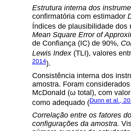
Estrutura interna dos instrume
confirmatória com estimador
Índices de plausibilidade do
Mean Square Error of Approxi
de Confiança (IC) de 90%,
Con
Lewis Index
(TLI), valores ent
2014
).
Consistência interna dos inst
amostra. Foram considerados 
McDonald (ω total), com valor 
Dunn et al., 2
como adequado (
Correlação entre os fatores d
configurações da amostra.
Vis