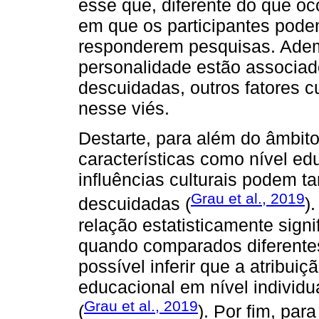
esse que, diferente do que oco
em que os participantes pod
responderem pesquisas. Adem
personalidade estão associad
descuidadas, outros fatores c
nesse viés.
Destarte, para além do âmbito
características como nível ed
influências culturais podem t
Grau et al., 2019
descuidadas (
)
relação estatisticamente signi
quando comparados diferentes 
possível inferir que a atribui
educacional em nível individ
Grau et al., 2019
(
). Por fim, pa