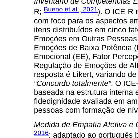
Inventário de Competências 
Bueno et al., 2021
R;
). O ICE-R 
com foco para os aspectos em
itens distribuídos em cinco fa
Emoções em Outras Pessoas 
Emoções de Baixa Potência (
Emocional (EE), Fator Perce
Regulação de Emoções de Alt
resposta é Likert, variando de
“Concordo totalmente”
. O ICE
baseada na estrutura interna
fidedignidade avaliada em amo
pessoas com formação de níve
Medida de Empatia Afetiva e 
2016
; adaptado ao português b