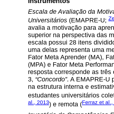
Instrumentos
Escala de Avaliação da Moti
Ze
Universitários
(EMAPRE-U;
avalia a motivação para apre
superior na perspectiva das m
escala possui 28 itens dividi
uma delas representa uma met
Fator Meta Aprender (MA), F
(MPA) e Fator Meta Performa
resposta corresponde as três
3,
“Concordo”
. A EMAPRE-U p
na estrutura interna e estima
estudantes universitários cole
al., 2013
Ferraz et al.
) e remota (