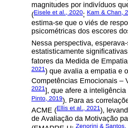
magnitudes por indivíduos q
Eisele et al., 2020
Kam & Chan, 
(
;
estima-se que o viés de respo
psicométricas dos escores do
Nessa perspectiva, esperava-
estatisticamente significativ
fatores da Medida de Empatia
2021
) que avalia a empatia e o
Competências Emocionais – 
2021
], que afere a inteligênci
Pinto, 2019
). Para as correlaçõ
Ellis et al., 2021
ACME (
), levan
de Avaliação da Motivação pa
Zenorini & Santos,