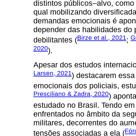
distintos públicos–alvo, como
qual mobilizando diversificad
demandas emocionais é aponta
depender das habilidades do p
Birze et al., 2021
G
debilitantes (
;
2020
).
Apesar dos estudos internacio
Larsen, 2021
) destacarem ess
emocionais dos policiais, est
Presciliano & Zadra, 2020
) apont
estudado no Brasil. Tendo em 
enfrentados no âmbito da seg
militares, decorrentes do aum
Fór
tensões associadas a ela (