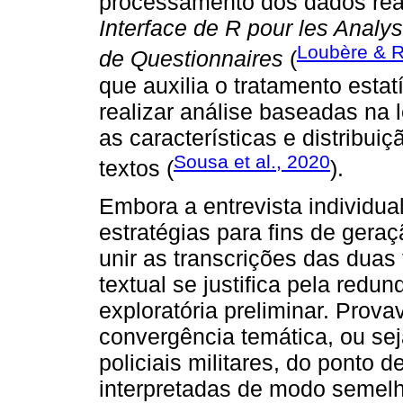
processamento dos dados rea
Interface de R pour les Analy
Loubère & R
de Questionnaires
(
que auxilia o tratamento estat
realizar análise baseadas na
as características e distribu
Sousa et al., 2020
textos (
).
Embora a entrevista individual
estratégias para fins de gera
unir as transcrições das duas
textual se justifica pela red
exploratória preliminar. Prov
convergência temática, ou se
policiais militares, do ponto d
interpretadas de modo semelh