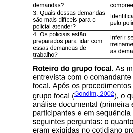
demandas?
compree
3. Quais dessas demandas
Identifi
são mais difíceis para o
pelo pol
policial atender?
4. Os policiais estão
Inferir 
preparados para lidar com
treinamen
essas demandas de
as dema
trabalho?
Roteiro do grupo focal.
As m
entrevista com o comandante f
focal. Após os procedimentos 
Gondim, 2002
grupo focal (
), o 
análise documental (primeira 
participantes e em sequência
seguintes perguntas: o quant
eram exigidas no cotidiano prof