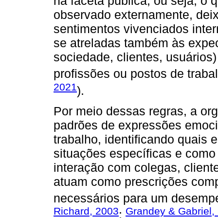
na faceta pública, ou seja, o 
observado externamente, dei
sentimentos vivenciados inte
se atreladas também às expect
sociedade, clientes, usuário
profissões ou postos de trabal
2021
).
Por meio dessas regras, a or
padrões de expressões emocio
trabalho, identificando quai
situações específicas e como
interação com colegas, client
atuam como prescrições comp
necessários para um desempen
Richard, 2003
Grandey & Gabriel,
;