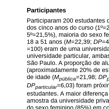
Participantes
Participaram 200 estudantes 
dos cinco anos do curso (1º
5º=21,5%), maioria do sexo f
18 a 51 anos (
M
=22,39;
DP
=4
=100) eram de uma universida
universidade particular, ambas
São Paulo. A proporção de al
(aproximadamente 20% de est
de idade (
M
=21,98;
DP
pública
DP
=6,03) foram próxi
particular
estudantes. A maior diferença
amostra da universidade priv
do sexo feminino (85%) em c