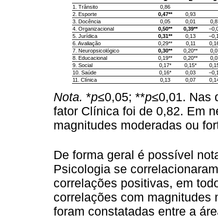
1. Trânsito
0,86
2. Esporte
0,47**
0,93
3. Docência
0,05
0,01
0,8
4. Organizacional
0,50**
0,39**
−0,
5. Jurídica
0,31**
0,13
−0,
6. Avaliação
0,29**
0,11
0,1
7. Neuropsicológico
0,30**
0,20**
0,0
8. Educacional
0,19**
0,20**
0,0
9. Social
0,17*
0,15*
0,1
10. Saúde
0,16*
0,03
−0,
11. Clínica
0,13
0,07
0,1
Nota.
*
p
≤0,05; **
p
≤0,01. Nas d
fator Clínica foi de 0,82. Em 
magnitudes moderadas ou for
De forma geral é possível not
Psicologia se correlacionaram
correlações positivas, em to
correlações com magnitudes m
foram constatadas entre a áre