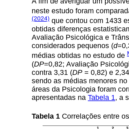
A fim de averiguar um possíve
neste estudo foram compara
(2024)
que contou com 1433 es
obtidas diferenças estatistic
Avaliação Psicológica e Trâns
considerados pequenos (
d
=0,
médias obtidas no estudo de
(
DP
=0,82; Avaliação Psicológi
contra 3,31 (
DP
= 0,82) e 2,34
sendo as médias menores no 
áreas da Psicologia foram cor
apresentadas na
Tabela 1
, a 
Tabela 1
Correlações entre o
1
2
3