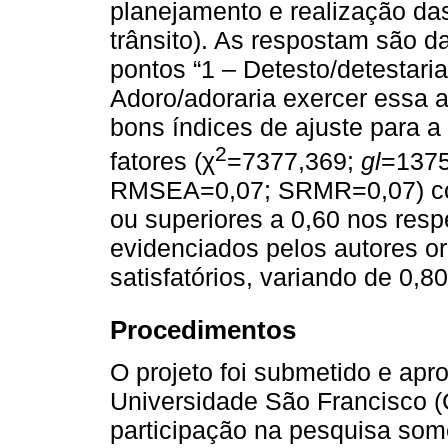
planejamento e realização das
trânsito). As respostam são d
pontos “1 – Detesto/detestaria
Adoro/adoraria exercer essa a
bons índices de ajuste para a 
2
fatores (χ
=7377,369;
gl
=137
RMSEA=0,07; SRMR=0,07) com 
ou superiores a 0,60 nos resp
evidenciados pelos autores or
satisfatórios, variando de 0,80
Procedimentos
O projeto foi submetido e apr
Universidade São Francisco 
participação na pesquisa some