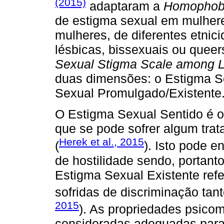
(2015)
adaptaram a
Homophobi
de estigma sexual em mulhe
mulheres, de diferentes etnic
lésbicas, bissexuais ou quee
Sexual Stigma Scale among
duas dimensões: o Estigma S
Sexual Promulgado/Existente
O Estigma Sexual Sentido é o
que se pode sofrer algum trat
Herek et al., 2015
(
). Isto pode e
de hostilidade sendo, portan
Estigma Sexual Existente refe
sofridas de discriminação tant
2015
). As propriedades psic
consideradas adequadas para 