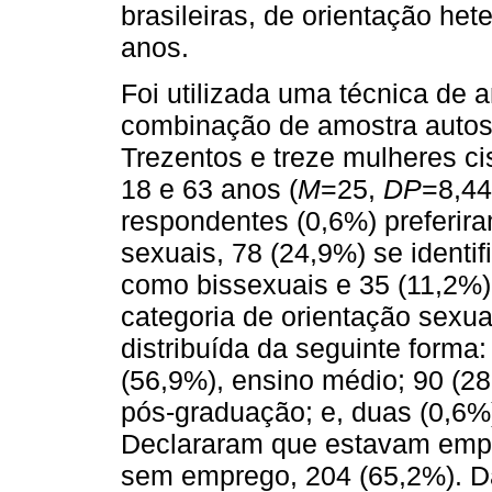
brasileiras, de orientação he
anos.
Foi utilizada uma técnica de 
combinação de amostra autoss
Trezentos e treze mulheres ci
18 e 63 anos (
M
=25,
DP
=8,44
respondentes (0,6%) preferira
sexuais, 78 (24,9%) se identi
como bissexuais e 35 (11,2%
categoria de orientação sexua
distribuída da seguinte forma:
(56,9%), ensino médio; 90 (28
pós-graduação; e, duas (0,6%
Declararam que estavam empr
sem emprego, 204 (65,2%). Da