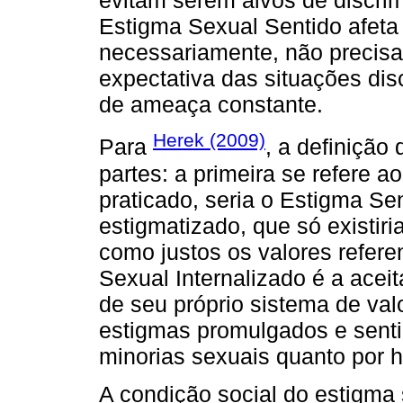
evitam serem alvos de discri
Estigma Sexual Sentido afeta 
necessariamente, não precisa 
expectativa das situações di
de ameaça constante.
Herek (2009)
Para
, a definição
partes: a primeira se refere 
praticado, seria o Estigma Se
estigmatizado, que só existiri
como justos os valores refere
Sexual Internalizado é a ace
de seu próprio sistema de va
estigmas promulgados e sentid
minorias sexuais quanto por 
A condição social do estigma 