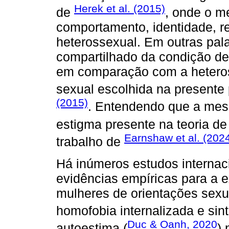
Herek et al. (2015)
de
, onde o m
comportamento, identidade, r
heterossexual. Em outras pal
compartilhado da condição d
em comparação com a heteros
sexual escolhida na presente
(2015)
. Entendendo que a mes
estigma presente na teoria d
Earnshaw et al. (202
trabalho de
Há inúmeros estudos internac
evidências empíricas para a 
mulheres de orientações sexu
homofobia internalizada e si
Duc & Oanh, 2020
autoestima (
)