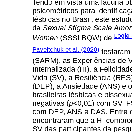
Tendo em vista uma lacuna o
psicométricos para identific
lésbicas no Brasil, este estu
da
Sexual Stigma Scale Amon
Logie
Women
(SSSLBQW) de
Paveltchuk et al. (2020)
testaram 
(SARM), as Experiências de V
Internalizada (HI), a Felicida
Vida (SV), a Resiliência (RES
(DEP), a Ansiedade (ANS) e 
brasileiras lésbicas e bissex
negativas (
p
<0,01) com SV, FS
com DEP, ANS e DAS. Entre ou
encontraram que a HI comprom
SV das participantes da pesqu