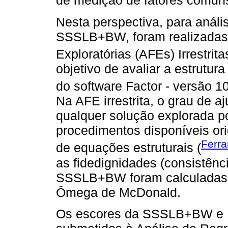
de medição de fatores comuns
Nesta perspectiva, para análi
SSSLB+BW, foram realizadas 
Exploratórias (AFEs) Irrestrita
objetivo de avaliar a estrutur
do software Factor - versão 10
Na AFE irrestrita, o grau de 
qualquer solução explorada p
procedimentos disponíveis o
Ferra
de equações estruturais (
as fidedignidades (consistênc
SSSLB+BW foram calculadas p
Ômega de McDonald.
Os escores da SSSLB+BW e 