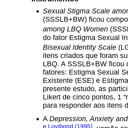
Sexual Stigma Scale amo
(SSSLB+BW) ficou compos
among LBQ Women
(SSSL
do fator Estigma Sexual I
Bisexual Identity Scale
(L
itens criados que foram su
LBQ. A SSSLB+BW ficou co
fatores: Estigma Sexual S
Existente (ESE) e Estigma
presente estudo, as parti
Likert de cinco pontos, 1 
para responder aos iten
A
Depression, Anxiety and
e Lovibond (1995)