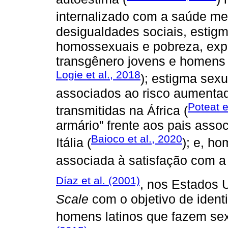
internalizado com a saúde me
desigualdades sociais, estigm
homossexuais e pobreza, exp
transgênero jovens e homens
Logie et al., 2018
); estigma sex
associados ao risco aumenta
Poteat e
transmitidas na África (
armário” frente aos pais asso
Baioco et al., 2020
Itália (
); e, h
associada à satisfação com a 
Díaz et al. (2001)
, nos Estados 
Scale
com o objetivo de identi
homens latinos que fazem s