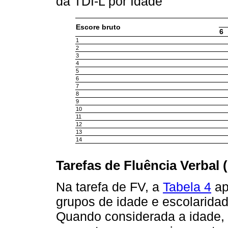
da TDI-L por Idade
Escore bruto
6
1
2
3
4
5
6
7
8
9
10
11
12
13
14
Tarefas de Fluência Verbal 
Na tarefa de FV, a
Tabela 4
ap
grupos de idade e escolaridad
Quando considerada a idade,