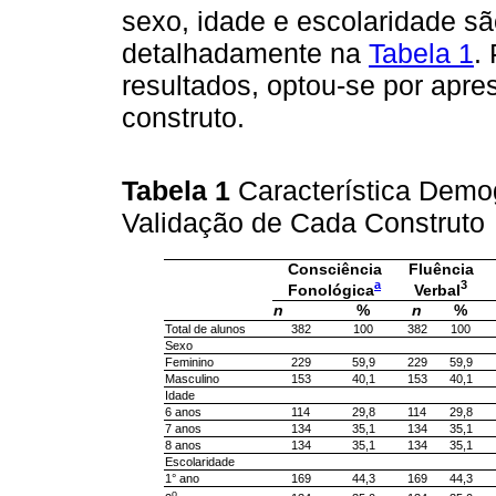
sexo, idade e escolaridade sã
detalhadamente na
Tabela 1
.
resultados, optou-se por apre
construto.
Tabela 1
Característica Demo
Validação de Cada Construto
Consciência
Fluência
a
3
Fonológica
Verbal
n
%
n
%
Total de alunos
382
100
382
100
Sexo
Feminino
229
59,9
229
59,9
Masculino
153
40,1
153
40,1
Idade
6 anos
114
29,8
114
29,8
7 anos
134
35,1
134
35,1
8 anos
134
35,1
134
35,1
Escolaridade
1° ano
169
44,3
169
44,3
o