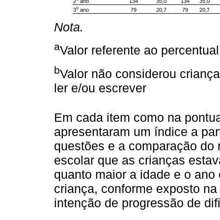
2
ano
134
35,0
134
35,0
o
3
ano
79
20,7
79
20,7
Nota.
a
Valor referente ao percentua
b
Valor não considerou crian
ler e/ou escrever
Em cada item como na pontuaç
apresentaram um índice a par
questões e a comparação do 
escolar que as crianças esta
quanto maior a idade e o ano
criança, conforme exposto n
intenção de progressão de dif