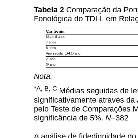
Tabela 2
Comparação da Pont
Fonológica do TDI-L em Relaç
Variáveis
Idade 6 anos
7 anos
8 anos
Ano escolar EFI 1º ano
2º ano
3º ano
Nota.
*
A, B, C
Médias seguidas de let
significativamente através d
pelo Teste de Comparações Mú
significância de 5%.
N
=382
A análise de fidedignidade do