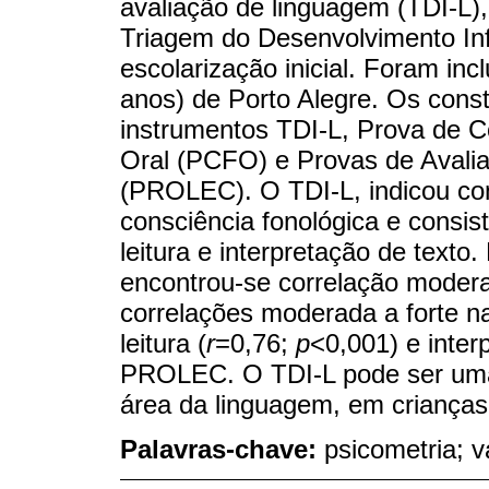
avaliação de linguagem (TDI-L), 
Triagem do Desenvolvimento Infa
escolarização inicial. Foram incl
anos) de Porto Alegre. Os const
instrumentos TDI-L, Prova de C
Oral (PCFO) e Provas de Avalia
(PROLEC). O TDI-L, indicou cons
consciência fonológica e consist
leitura e interpretação de texto
encontrou-se correlação modera
correlações moderada a forte na
leitura (
r
=0,76;
p
<0,001) e inter
PROLEC. O TDI-L pode ser uma a
área da linguagem, em crianças 
Palavras-chave:
psicometria; v