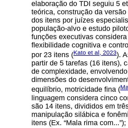
elaboração do TDI seguiu 5 e
teórica, construção da versão 
dos itens por juízes especiali
população-alvo e estudo pilot
funções executivas considera 
flexibilidade cognitiva e contr
Kato et al, 2023
por 23 itens (
). 
partir de 5 tarefas (16 itens)
de complexidade, envolvendo 
dimensões do desenvolviment
Ma
equilíbrio, motricidade fina (
linguagem considera cinco con
são 14 itens, divididos em três
manipulação silábica e fonêmi
itens (Ex. “Mala rima com...”)