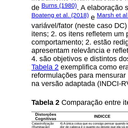
Burns (1980)
de
. A elaboração s
Boateng et al. (2018)
Marsh et al
e
variável/fator (neste caso DC
itens; 2. os itens refletem 
comportamento; 2. estão redi
apresentam relevância e refl
4. são objetivos e distintos 
Tabela 2
exemplifica como er
reformulações para mensurar 
na versão adaptada (INDCI-R
Tabela 2
Comparação entre i
Distorções
INDICCE
Cognitivas
Catastrofização
4) A única coisa que eu consigo pensar quando 
(Ruminação)
dor de cabeça é o quanto eu desejo que ela vá 