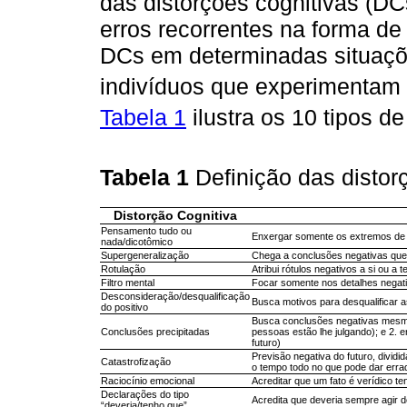
das distorções cognitivas (DC
erros recorrentes na forma d
DCs em determinadas situaçõe
indivíduos que experimentam 
Tabela 1
ilustra os 10 tipos 
Tabela 1
Definição das distor
Distorção Cognitiva
Pensamento tudo ou
Enxergar somente os extremos de
nada/dicotômico
Supergeneralização
Chega a conclusões negativas que 
Rotulação
Atribui rótulos negativos a si ou a t
Filtro mental
Focar somente nos detalhes negat
Desconsideração/desqualificação
Busca motivos para desqualificar a
do positivo
Busca conclusões negativas mesmo 
Conclusões precipitadas
pessoas estão lhe julgando); e 2. 
futuro)
Previsão negativa do futuro, divid
Catastrofização
o tempo todo no que pode dar errad
Raciocínio emocional
Acreditar que um fato é verídico 
Declarações do tipo
Acredita que deveria sempre agir 
“deveria/tenho que”