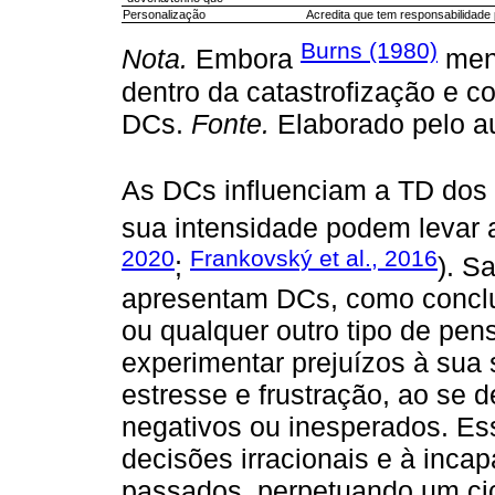
Personalização
Acredita que tem responsabilidade
Burns (1980)
Nota.
Embora
menc
dentro da catastrofização e c
DCs.
Fonte.
Elaborado pelo a
As DCs influenciam a TD dos
sua intensidade podem levar 
2020
Frankovský et al., 2016
;
). S
apresentam DCs, como conclus
ou qualquer outro tipo de pe
experimentar prejuízos à sua 
estresse e frustração, ao se 
negativos ou inesperados. Es
decisões irracionais e à inca
passados, perpetuando um cic