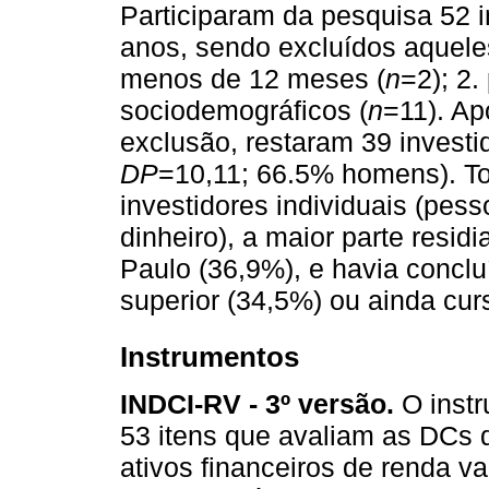
Participaram da pesquisa 52 i
anos, sendo excluídos aquele
menos de 12 meses (
n
=2); 2
sociodemográficos (
n
=11). Ap
exclusão, restaram 39 investi
DP
=10,11; 66.5% homens). To
investidores individuais (pess
dinheiro), a maior parte resi
Paulo (36,9%), e havia concl
superior (34,5%) ou ainda cur
Instrumentos
INDCI-RV - 3º versão.
O instr
53 itens que avaliam as DCs 
ativos financeiros de renda va