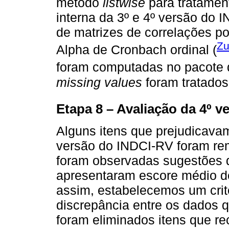
método
listwise
para tratamen
interna da 3º e 4º versão do
de matrizes de correlações pol
Zu
Alpha de Cronbach ordinal (
foram computadas no pacote
missing values
foram tratado
Etapa 8 – Avaliação da 4º v
Alguns itens que prejudicavam
versão do INDCI-RV foram rem
foram observadas sugestões 
apresentaram escore médio d
assim, estabelecemos um crité
discrepância entre os dados qu
foram eliminados itens que r