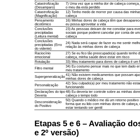
Catastrofização
7) Uma vez que a minha dor de cabeça começa, 
(Desamparo)
o meu dia está perdido
Catastrofização
12) Tenho medo de morrer por causa das minha
(Magnificação)
cabeça
Pensamento
16) Minhas dores de cabeça têm que desaparec
dicotômico
eu possa aproveitar a vida
Conclusões
23) As pessoas deixam de me convidar para eve
precipitadas
sociais porque poderei cancelar por conta de um
(Leitura mental)
cabeça
Conclusões
24) Nada será capaz de fazer eu me sentir melh
precipitadas (Erro
relação às minhas dores de cabeça
do vidente)
Raciocínio
27) Se eu fico tão preocupado(a) quando tenho d
emocional
cabeça, minha saúde deve estar em risco
Rotulação
33) Meu tratamento para dores de cabeça é um 
34) Eu costumo pensar mais no que tem dado er
Filtro mental
meu tratamento
41) Não existem medicamentos que possam ajud
Supergeneralização
minhas dores de cabeça
42) Sou culpado(a) por meu tratamento não esta
Personalização
funcionando
Declarações do tipo
48) Eu deveria ter controle sobre as minhas dor
Deveria
cabeça o tempo todo
50) Quando o médico me dá um retorno positivo 
Desconsideração
forma que eu lido com minhas dores de cabeça, 
do Positivo
estar tentando ser gentil
Etapas 5 e 6 – Avaliação dos
e 2º versão)