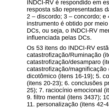
INDCI-RV é respondido em esc
resposta são representadas da
2 – discordo; 3 – concordo; e
instrumento é obtido por mei
DCs, ou seja, o INDCI-RV men
influenciada pelas DCs.
Os 53 itens do INDCI-RV estã
catastrofização/Ruminação (ite
catastrofização/desamparo (ite
catastrofização/magnificação 
dicotômico (itens 16-19); 5. c
(itens 20-23); 6. conclusões p
25); 7. raciocínio emocional (i
9. filtro mental (itens 3437); 
11. personalização (itens 42-4