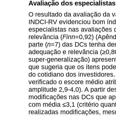
Avaliação dos especialistas
O resultado da avaliação da 
INDCI-RV evidenciou bom índic
especialistas nas avaliações
relevância (
Finn
=0,92) (Apênd
parte (
n
=7) das DCs tenha de
adequação e relevância (≥0,80
super-generalização) apresen
que sugeria que os itens pode
do cotidiano dos investidores.
verificado o escore médio atr
amplitude 2,9-4,0). A partir d
modificações nas DCs que ap
com média ≤3,1 (critério quan
realizadas modificações, me