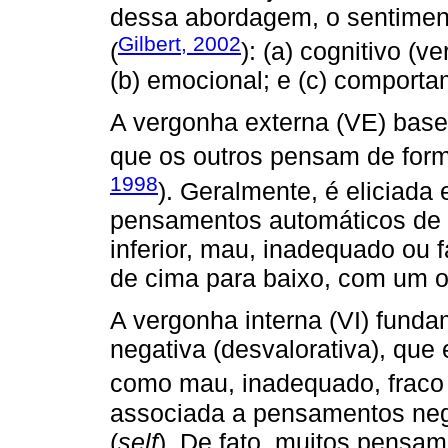
dessa abordagem, o sentiment
Gilbert, 2002
(
): (a) cognitivo (
(b) emocional; e (c) comporta
A vergonha externa (VE) base
que os outros pensam de forma
1998
). Geralmente, é eliciada
pensamentos automáticos de 
inferior, mau, inadequado ou 
de cima para baixo, com um o
A vergonha interna (VI) fund
negativa (desvalorativa), que
como mau, inadequado, fraco 
associada a pensamentos neg
(
self
). De fato, muitos pensa