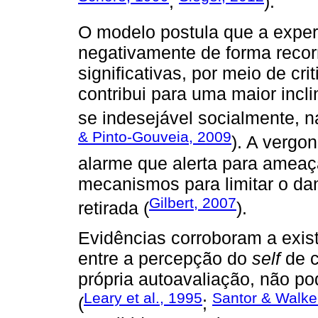
;
).
O modelo postula que a experi
negativamente de forma recor
significativas, por meio de cr
contribui para uma maior incl
se indesejável socialmente, na
& Pinto-Gouveia, 2009
). A vergo
alarme que alerta para ameaça
mecanismos para limitar o dan
Gilbert, 2007
retirada (
).
Evidências corroboram a exis
entre a percepção do
self
de c
própria autoavaliação, não p
Leary et al., 1995
Santor & Walke
(
;