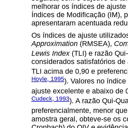
melhorar os índices de ajust
Índices de Modificação (IM), p
apresentaram acentuada redu
Os índices de ajuste utilizad
Approximation
(RMSEA),
Comp
Lewis Index
(TLI) e razão Qui
considerados satisfatórios de
TLI acima de 0,90 e preferenc
Hoyle, 1995
). Valores no índi
ajuste excelente e abaixo de 
Cudeck, 1993
). A razão Qui-Qu
preferencialmente, menor que 
amostra geral, obteve-se os co
Cronbach) do QIV e evidência