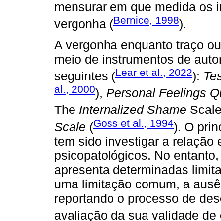
mensurar em que medida os in
Bernice, 1998
vergonha (
).
A vergonha enquanto traço ou
meio de instrumentos de autor
Lear et al., 2022
seguintes (
):
Tes
al., 2000
),
Personal Feelings Q
The
Internalized Shame
Scale
Goss et al., 1994
Scale
(
). O pri
tem sido investigar a relação
psicopatológicos. No entanto
apresenta determinadas limit
uma limitação comum, a ausê
reportando o processo de des
avaliação da sua validade de 