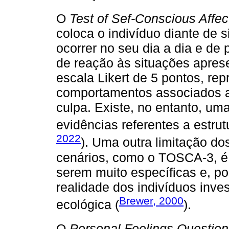
O
Test of Sef-Conscious Affec
coloca o indivíduo diante de 
ocorrer no seu dia a dia e de
de reação às situações apres
escala Likert de 5 pontos, re
comportamentos associados a
culpa. Existe, no entanto, um
evidências referentes a estrutu
2022
). Uma outra limitação d
cenários, como o TOSCA-3, é 
serem muito específicas e, p
realidade dos indivíduos inve
Brewer, 2000
ecológica (
).
O
Personal Feelings Question