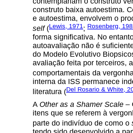
contemplariam o construto ver
construto baixa autoestima. 
e autoestima, envolvem o pro
Lewis, 1971
Rosenberg, 198
self
(
;
forma significativa. No entan
autoavaliação não é suficient
do Modelo Evolutivo Biopsico
avaliação feita por terceiros,
comportamentais da vergonha
interna da ISS permanece ind
Del Rosario & White, 2
literatura (
A
Other as a Shamer Scale
– 
itens que se referem à vergon
parte do indivíduo de como o
tendo sido desenvolvido a par