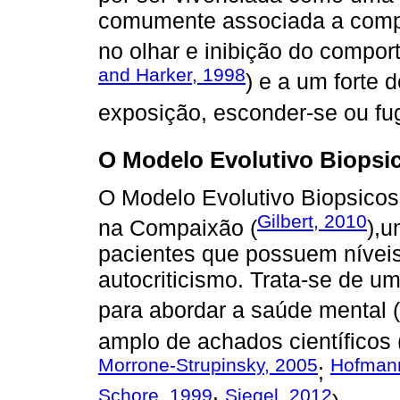
comumente associada a comp
no olhar e inibição do compor
and Harker, 1998
) e a um forte d
exposição, esconder-se ou fug
O Modelo Evolutivo Biopsi
O Modelo Evolutivo Biopsicos
Gilbert, 2010
na Compaixão (
),u
pacientes que possuem nívei
autocriticismo. Trata-se de um
para abordar a saúde mental (
amplo de achados científicos 
Morrone-Strupinsky, 2005
Hofmann
;
Schore, 1999
Siegel, 2012