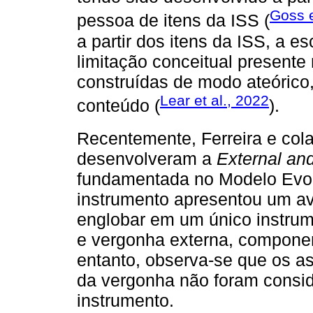
Goss e
pessoa de itens da ISS (
a partir dos itens da ISS, a 
limitação conceitual present
construídas de modo ateórico
Lear et al., 2022
conteúdo (
).
Recentemente, Ferreira e col
desenvolveram a
External an
fundamentada no Modelo Evolu
instrumento apresentou um av
englobar em um único instru
e vergonha externa, componen
entanto, observa-se que os a
da vergonha não foram consi
instrumento.