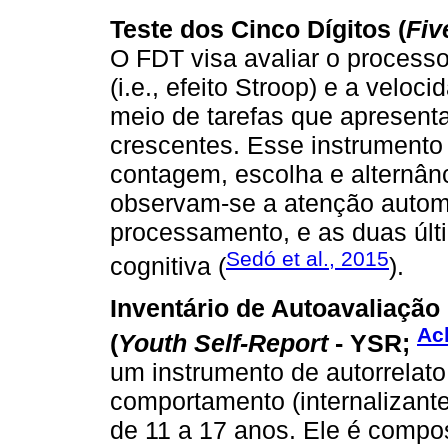
Teste dos Cinco Dígitos (
Fiv
O FDT visa avaliar o processo
(i.e., efeito Stroop) e a velo
meio de tarefas que apresenta
crescentes. Esse instrumento p
contagem, escolha e alternân
observam-se a atenção automá
processamento, e as duas últim
Sedó et al., 2015
cognitiva (
).
Inventário de Autoavaliação
Ac
(
Youth Self-Report
- YSR;
um instrumento de autorrelat
comportamento (internalizante
de 11 a 17 anos. Ele é compos