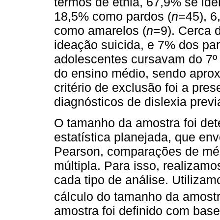
termos de etnia, 67,9% se ide
18,5% como pardos (
n
=45), 6
como amarelos (
n
=9). Cerca 
ideação suicida, e 7% dos par
adolescentes cursavam do 7º 
do ensino médio, sendo aprox
critério de exclusão foi a pres
diagnósticos de dislexia prev
O tamanho da amostra foi de
estatística planejada, que en
Pearson, comparações de médi
múltipla. Para isso, realizamo
cada tipo de análise. Utiliza
cálculo do tamanho da amostr
amostra foi definido com bas