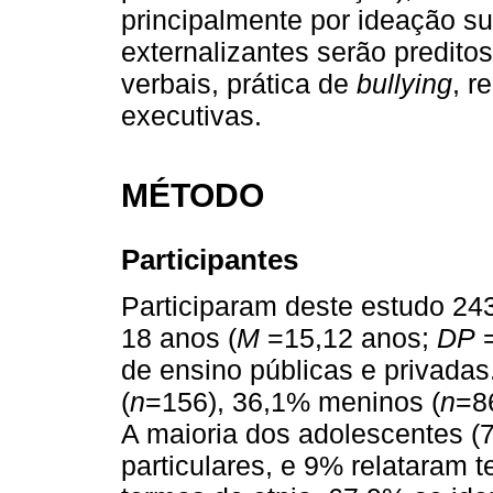
principalmente por ideação su
externalizantes serão predit
verbais, prática de
bullying
, r
executivas.
MÉTODO
Participantes
Participaram deste estudo 24
18 anos (
M
=15,12 anos;
DP
=
de ensino públicas e privada
(
n
=156), 36,1% meninos (
n
=8
A maioria dos adolescentes (
particulares, e 9% relataram t