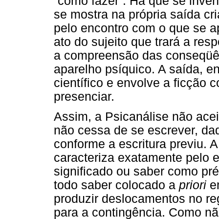
“como fazer”. Há que se inven
se mostra na própria saída cr
pelo encontro com o que se a
ato do sujeito que trará a re
a compreensão das conseqüên
aparelho psíquico. A saída, e
científico e envolve a ficção
presenciar.
Assim, a Psicanálise não ace
não cessa de se escrever, da
conforme a escritura previu. A
caracteriza exatamente pelo 
significado ou saber como pré
todo saber colocado a
priori
em
produzir deslocamentos no reg
para a contingência. Como nã