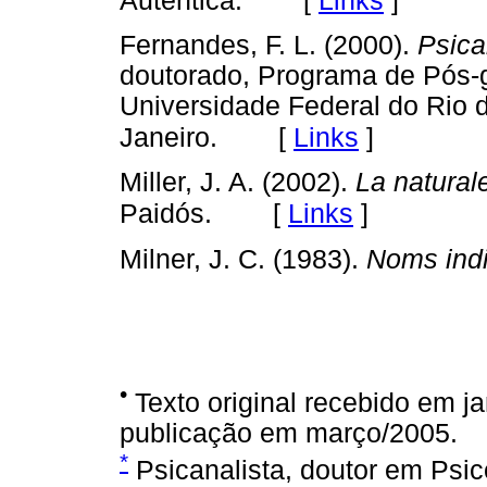
Autêntica.
Fernandes, F. L. (2000).
Psica
doutorado, Programa de Pós-g
Universidade Federal do Rio d
[
Links
]
Janeiro.
Miller, J. A. (2002).
La natural
[
Links
]
Paidós.
Milner, J. C. (1983).
Noms indi
•
Texto original recebido em j
publicação em março/2005.
*
Psicanalista, doutor em Psic