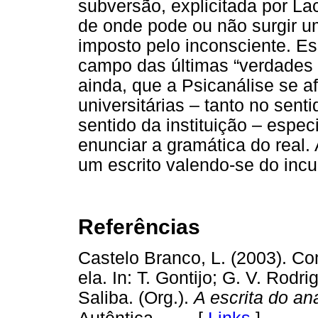
subversão, explicitada por Lac
de onde pode ou não surgir 
imposto pelo inconsciente. E
campo das últimas “verdades c
ainda, que a Psicanálise se a
universitárias – tanto no sent
sentido da instituição – esp
enunciar a gramática do real.
um escrito valendo-se do incu
Referências
Castelo Branco, L. (2003). C
ela. In: T. Gontijo; G. V. Rodri
Saliba. (Org.).
A escrita do ana
[
Links
]