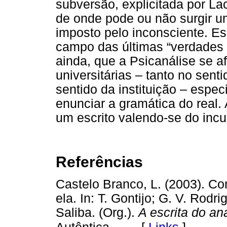
subversão, explicitada por Lac
de onde pode ou não surgir 
imposto pelo inconsciente. E
campo das últimas “verdades c
ainda, que a Psicanálise se a
universitárias – tanto no sent
sentido da instituição – esp
enunciar a gramática do real.
um escrito valendo-se do incu
Referências
Castelo Branco, L. (2003). C
ela. In: T. Gontijo; G. V. Rodri
Saliba. (Org.).
A escrita do ana
[
Links
]