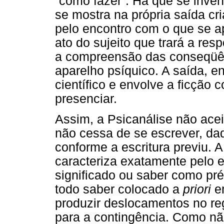
“como fazer”. Há que se inven
se mostra na própria saída cr
pelo encontro com o que se a
ato do sujeito que trará a re
a compreensão das conseqüên
aparelho psíquico. A saída, e
científico e envolve a ficção
presenciar.
Assim, a Psicanálise não ace
não cessa de se escrever, da
conforme a escritura previu. A
caracteriza exatamente pelo 
significado ou saber como pré
todo saber colocado a
priori
em
produzir deslocamentos no reg
para a contingência. Como nã