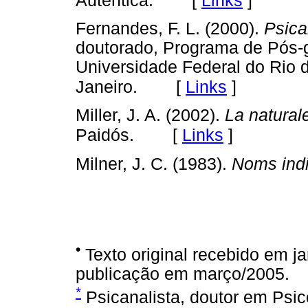
Autêntica.
Fernandes, F. L. (2000).
Psica
doutorado, Programa de Pós-g
Universidade Federal do Rio d
[
Links
]
Janeiro.
Miller, J. A. (2002).
La natural
[
Links
]
Paidós.
Milner, J. C. (1983).
Noms indi
•
Texto original recebido em j
publicação em março/2005.
*
Psicanalista, doutor em Psic