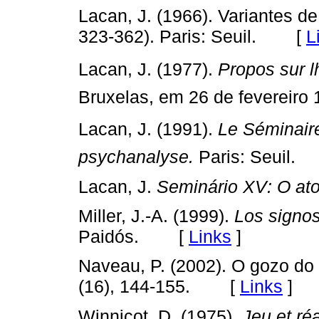
Lacan, J. (1966). Variantes de
[
L
323-362). Paris: Seuil.
Lacan, J. (1977).
Propos sur l
Bruxelas, em 26 de fevereiro 
Lacan, J. (1991).
Le Séminaire
psychanalyse.
Paris: Seuil.
Lacan, J.
Seminário XV: O ato 
Miller, J.-A. (1999).
Los signos
[
Links
]
Paidós.
Naveau, P. (2002). O gozo do
[
Links
]
(16), 144-155.
Winnicot, D. (1975).
Jeu et réa