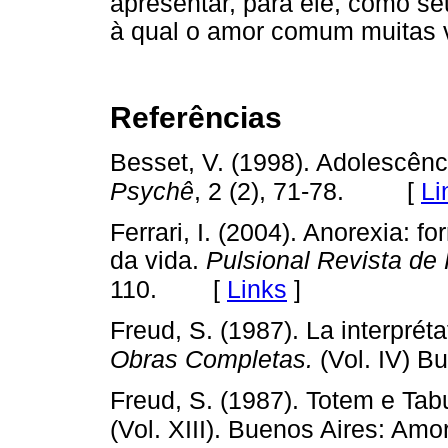
apresentar, para ele, como se
à qual o amor comum muitas 
Referências
Besset, V. (1998). Adolescênc
[
Li
Psychê
, 2 (2), 71-78.
Ferrari, I. (2004). Anorexia: 
da vida.
Pulsional Revista de 
[
Links
]
110.
Freud, S. (1987). La interpréta
Obras Completas.
(Vol. IV) B
Freud, S. (1987). Totem e Tabu
(Vol. XIII). Buenos Aires: Amor