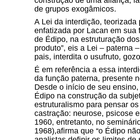
construção de uma aliança, la
de grupos exogâmicos.
A Lei da interdição, teorizada
enfatizada por Lacan em sua f
de Édipo, na estruturação dos 
produto”, eis a Lei – paterna 
pais, interdita o usufruto, goz
É em referência a essa interd
da função paterna, presente 
Desde o início de seu ensino,
Édipo na construção da subjet
estruturalismo para pensar o
castração: neurose, psicose e
1960, entretanto, no seminário
1968),afirma que “o Édipo nã
analistas definir os limites d