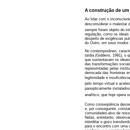
A construção de um 
Ao lidar com o inconscient
desconsiderar o malestar 
sempre foram objeto do in
regulação, como os ideais 
despeito de exigências pul
do
Outro
, em seus modos s
No contemporâneo, caracte
tardia (Giddens, 1991), o 
que sustentavam os ideais
das transformações sociais
representadas pelas institu
derrocada das fronteiras e
legitimidade e insuficiênc
pelo tempo virtual e acele
panopticamente instalados
analítico, que hoje opera s
Como conseqüência desse 
e, por conseguinte, const
comunidades-alvo de noss
Nelas, entretanto, observ
interditar o gozo transbor
para o encontro com uma s