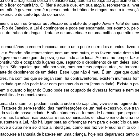
isla com a fragilidade dessa inconsistência, abre-se espaço ao apareciment
al: o líder comunitário. O líder é aquele que, em sua
atopia
, representa a inv
ens, não é governo nem é representante do tráfico de drogas, mas a interseç
exercício de certo tipo de comando.
eriência com os
Grupos de reflexão
no âmbito do projeto
Jovem Total
demonst
io de Janeiro, a Lei é contingente e pode ser encarnada, por exemplo, pelo
s do tráfico de drogas. Trata-se de uma ética e de uma política que não ser
s comunitários parecem funcionar como uma ponte entre dois mundos diver
o e o Estado: não representam nem um nem outro, mas fazem parte dessa i
 governo e emergem do povo, garantindo a lei local. Ao mesmo tempo, fazem
 constituindo e ocupando lugares que, segundo o depoimento de um deles, sã
pria. São aqueles que, não por voto, mas por seus próprios atos, se tornam
arte do depoimento de um deles: Esse lugar não é meu. É um lugar que qua
es, há comitês que se organizam, há contraventores, existem inúmeras forma
idade que não pode falar com pessoas da outra [comunidade]. Existe o povo 
 bem o quanto o lugar do Outro pode ser ocupado de diversas formas e nem 
ssibilidade do pacto social.
omanda é sem lei, predominando a ordem do capricho, vive-se no regime do
. Trata-se do
sem
-sentido, das manifestações de um real excessivo, que tr
ia da vida de nossa cidade. E são inúmeras as formas de barbárie que perpa
corre nas famílias, nas escolas e nas comunidades e indica o reino de uma n
sustentem a Lei, não há lugar para as diferenças nem para o exercício da aut
ve a culpa nem solidifica a interdição, como nos faz ver Freud no mito do T
tacou-se a fantasia de bate-se em uma criança, hoje nos deparamos tanto co