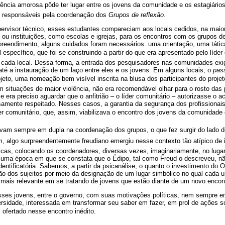
rência amorosa pôde ter lugar entre os jovens da comunidade e os estagiários 
m responsáveis pela coordenação dos
Grupos de reflexão
.
visor técnico, esses estudantes compareciam aos locais cedidos, na maior
ou instituições, como escolas e igrejas, para os encontros com os grupos d
eendimento, alguns cuidados foram necessários: uma orientação, uma tática
 específico, que foi se construindo a partir do que era apresentado pelo líder
e cada local. Dessa forma, a entrada dos pesquisadores nas comunidades exig
té a instauração de um laço entre eles e os jovens. Em alguns locais, o
pas
ojeto, uma nomeação bem visível inscrita na blusa dos participantes do proj
m situações de maior violência, não era recomendável olhar para o rosto das
era preciso aguardar que o anfitrião – o líder comunitário – autorizasse o a
samente respeitado. Nesses casos, a garantia da segurança dos profissionai
er comunitário, que, assim, viabilizava o encontro dos jovens da comunidade 
lhavam sempre em dupla na coordenação dos grupos, o que fez surgir do lado d
im, algo surpreendentemente freudiano emergiu nesse contexto tão atípico de i
icas, colocando os coordenadores, diversas vezes, imaginariamente, no luga
m uma época em que se constata que o Édipo, tal como Freud o descreveu,
entificatória. Sabemos, a partir da psicanálise, o quanto o investimento do Out
ção dos sujeitos por meio da designação de um lugar simbólico no qual cada 
a mais relevante em se tratando de jovens que estão diante de um novo encon
sses jovens, entre o governo, com suas motivações políticas, nem sempre 
versidade, interessada em transformar seu saber em fazer, em prol de ações s
oi ofertado nesse encontro inédito.