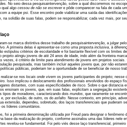
ades. No seio dessa pesquisaintervenção, sobre a qual discorremos no escop
o qual algo
cessou de não se escrever
e pôde comparecer na fala de cada um
om a equipe psi. Esse encontro pode viabilizar uma saída das identificaçõe
, na solidão de suas falas, podem se responsabilizar, cada vez mais, por se
 laço
aram-se marca distintiva desse trabalho de pesquisaintervenção, a julgar pel
vo. A primeira delas é apresentar-se como uma proposta
inclusiva
, à diferen
ão estipulou critérios de escolaridade e foi bastante flexível com os limites d
 o projeto atingiu jovens de até 24 anos de idade, indo além da fronteira marc
das vezes, é critério de limite para atendimento de jovens em projetos sociais
pulação pesquisada, mas também incluir aqueles jovens que, por não estar
políticas públicas, poderiam ter a oportunidade de se beneficiar de nosso tra
 realizar-se nos
locais onde vivem
os jovens participantes do projeto; nesse
iro. Isso implicou o deslocamento dos profissionais envolvidos do espaço fís
ugares distantes, com suas especificidades de risco. Sobre o que distancia 
nos ensinam os jovens, que, em suas falas, explicitam a segregação existent
ois tipos de moradores, caracterizando dois
mundos
, que raramente se encont
, e, por exclusão, de outro, os do
asfalto
. Nesse contexto, em princípio, adver
ua extensão, dependeu, sobretudo, dos laços transferenciais que puderam se
 os líderes comunitários.
 foi a primeira denominação utilizada por Freud para designar o fenômeno d
na base da realização do projeto, conforme assinalou uma das líderes nele e
tes revelou-se fundamental. Foi pelo viés desse laço transferencial, primeir