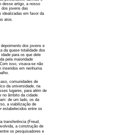
o desse artigo, a nosso
 dos jovens das
s idealizadas em favor da
us atos.
o depoimento dos jovens e
ça da quase totalidade dos
e idade para os que dele
ada pela maioridade
. Com isso, visava-se não
em inseridos em nenhuma
balho.
 caso, comunidades de
ico da universidade, na
esses lugares, para além de
e no âmbito da cidade.
ram: de um lado, os da
so, a viabilização de
r estabelecidos entre os
a transferência (Freud,
nvolvida, a construção de
o entre os pesquisadores e