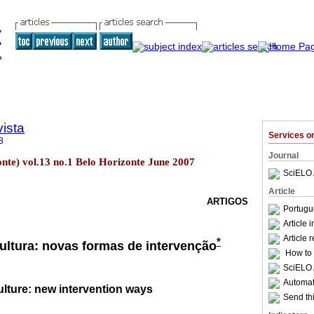
ista
Services 
8
Journal
zonte) vol.13 no.1 Belo Horizonte June 2007
SciELO 
Article
ARTIGOS
Portugu
Article 
Article 
*
cultura: novas formas de intervenção
How to c
SciELO 
Automati
lture: new intervention ways
Send thi