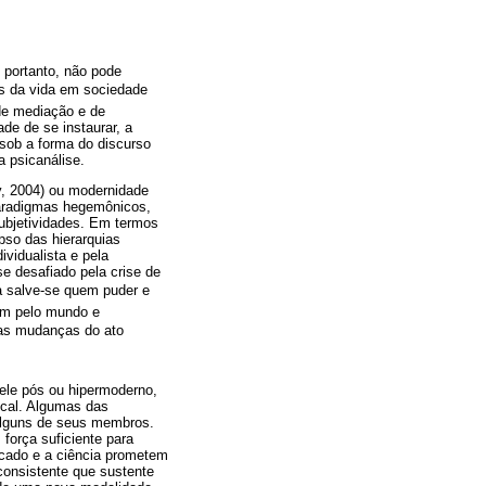
 portanto, não pode
es da vida em sociedade
 de mediação e de
de de se instaurar, a
 sob a forma do discurso
a psicanálise.
y, 2004) ou modernidade
 paradigmas hegemônicos,
ubjetividades. Em termos
pso das hierarquias
ividualista e pela
se desafiado pela crise de
 salve-se quem puder e
ham pelo mundo e
das mudanças do ato
 ele pós ou hipermoderno,
ocal. Algumas das
alguns de seus membros.
força suficiente para
cado e a ciência prometem
consistente que sustente