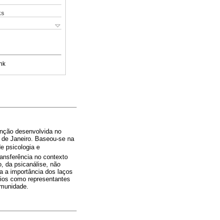
ks
nk
venção desenvolvida no
 de Janeiro. Baseou-se na
e psicologia e
ransferência no contexto
o, da psicanálise, não
a a importância dos laços
rios como representantes
omunidade.