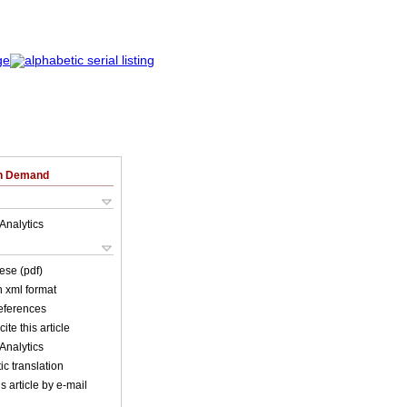
on Demand
Analytics
ese (pdf)
in xml format
references
ite this article
Analytics
c translation
s article by e-mail