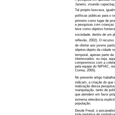
Janeiro, visando capacitaçã
Tal projeto buscava, igua
políticas públicas para o s
primeiro como lugar de pr
e pesquisas com crianças
teve como objetivo fornec
sociedade, dentro de um pl
reflexão, 2002). O recurs
de ofertar aos jovens part
objetos-dejeto da cidade
temporal, apenas parte da
interessados, ou seja, aqu
compromisso com a coleta 
pela equipe do NIPIAC, re
Correa, 2005).
No presente artigo trabal
indicam, a criação do qu
realização dessa pesquis
manipulação, tanto de polí
que atendem em favor própr
extrema relevância explici
população.
Desde Freud, o psicanalis
toda tentativa de simboliza