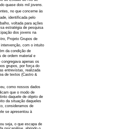
ndo quase dois mil jovens.
ntes, no que concerne às
ade, identificada pelo
balho, voltada para ações
ssa estratégia de pesquisa
icipação dos jovens na
ro, Projeto Grupos de
intervenção, com o intuito
além da condição de
s de ordem material e
ue congregava apenas os
nos grupos, por força do
s entrevistas, realizada
ea de textos (Castro &
eceu, como nossos dados
dicam que o modo de
tinto daquele de objeto de
ito da situação daqueles
xto, consideramos de
ele se apresentou à
 ou seja, o que escapa de
da psicanálise, abrindo o