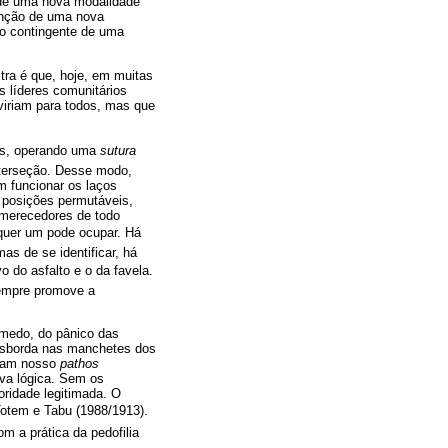
o de uma nova modalidade
enção de uma nova
ão contingente de uma
ra é que, hoje, em muitas
s líderes comunitários
viriam para todos, mas que
sos, operando uma
sutura
nterseção. Desse modo,
 funcionar os laços
o posições permutáveis,
 merecedores de todo
lquer um pode ocupar. Há
s de se identificar, há
do asfalto e o da favela.
sempre promove a
 medo, do pânico das
ansborda nas manchetes dos
ssam nosso
pathos
ova lógica. Sem os
oridade legitimada. O
otem e Tabu (1988/1913).
m a prática da pedofilia