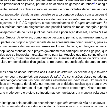
3
o profissional de jovens, por meio de oficinas de geração de renda
e atingi
lmente, subsídios sobre a visão dos jovens de comunidades denominadas care
etor juventude. Sendo assim, constróise a parceria do estado com a universid
odução de saber. Para atender a essa demanda e respeitar sua vocação de tra
 e jovens, o NIPIAC organizou o que denominamos de
Grupos de reflexão
. E
er subsídios para um diagnóstico das possibilidades de maior inserção e part
anejamento de políticas públicas para essa população (Besset, Correa & Cast
o aos
Grupos de reflexão
, como via de pesquisa, permitia, ao mesmo tempo, a 
icipantes do projeto a oportunidade de se apresentarem como sujeitos, para 
 na qual vivem e da qual encontram-se excluídos. Todavia, em função de limite
 população atendida pelo projeto governamental participou desses grupos, q
eles que se inscreviam gratuitamente para tal. Aqueles que não se incluíram 
de dados, foram ouvidos em entrevistas. A análise dos dados colhidos nessa
sultou em conclusões divulgadas, entre outros, na publicação de uma coletân
hamos com os dados relativos aos
Grupos de reflexão
, experiência que favor
4
e se nomeou,
a posteriori
, um
espaço de fala
.
As conclusões desse estudo in
a-intervenção conferiu às comunidades estudadas um
novo
valor. Um valor dis
ticos em véspera de eleição ou, mesmo, de entidades sociais que tiram prove
io, quanto dos fora-da-lei que impõe sua vontade como regra. Nesse conte
tar o modo como o projeto se inseriu nas comunidades e a maneira pela qual 
ta instigado pelo desafio de encaminhar o que
não cessa de não se escrever
,
ção, aproveitando a via da contingência, talvez possa fazer valer o discurso 