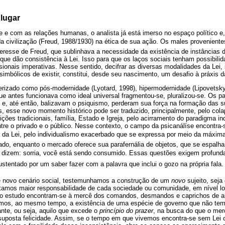
lugar
e e com as relações humanas, o analista já está imerso no espaço político e,
da civilização (Freud, 1988/1930) na ética de sua ação. Os males provenient
teresse de Freud, que sublinhava a necessidade da existência de instâncias
que dão consistência à Lei. Isso para que os laços sociais tenham possibilida
sionais imperativas. Nesse sentido, decifrar as diversas modalidades da Lei,
imbólicos de existir, constitui, desde seu nascimento, um desafio à práxis d
rizado como pós-modernidade (Lyotard, 1998), hipermodernidade (Lipovetsk
que antes funcionava como ideal universal fragmentou-se, pluralizou-se. Os
 e, até então, balizavam o psiquismo, perderam sua força na formação das s
, esse novo momento histórico pode ser traduzido, principalmente, pelo cola
ições tradicionais, família, Estado e Igreja, pelo acirramento do paradigma ind
ntre o privado e o público. Nesse contexto, o campo da psicanálíse encontra-
ia da Lei, pelo individualismo exacerbado que se expressa por meio da máxima
rado, enquanto o mercado oferece sua parafernália de objetos, que se espal
 dizem: sorria, você está sendo consumido. Essas questões exigem profun
ustentado por um saber fazer com a palavra que inclui o gozo na própria fala.
novo cenário social, testemunhamos a construção de um
novo
sujeito, seja
atamos maior responsabilidade de cada sociedade ou comunidade, em nível l
o estudo encontram-se à mercê dos comandos, desmandos e caprichos de 
amos, ao mesmo tempo, a existência de uma espécie de governo que não tem 
dante, ou seja, aquilo que excede o
princípio do prazer
, na busca do que o mer
uposta felicidade. Assim, se o tempo em que vivemos encontra-se sem Lei 