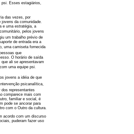
psi. Esses estagiários,
ia das vezes, por
e jovens da comunidade.
 e uma estratégia, a
 comunitário, pelos jovens
iu um trabalho prévio de
saporte
de entrada era a
eto, uma camiseta fornecida
 pessoas que
cesso. O horário de saída
s que ali se apresentavam
com uma equipe psi.
os jovens a idéia de que
ntervenção psicanalítica,
r dos representantes
 não comparece mais com
ro, familiar e social, é
um pode se ancorar para
tro com o Outro da cultura.
em acordo com um discurso
ociais, puderam fazer uso