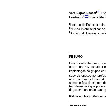
I,
**
Vera Lopes Besset
; Ru
II,
****
Coutinho
; Luiza Me
I
Instituto de Psicologia da
II
Núcleo Interdisciplinar 
III
Colégio A. Liessin Scho
RESUMO
Este trabalho foi produzid
âmbito da Universidade Fe
implantação de grupos de
supervisionados por profes
atual das novas formas de
somente fora do espaço de
transferenciais que pudera
do poder local na instaura
Palavras-chave
: Pesquisa