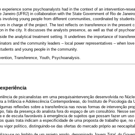
he experience some psychoanalysts had in the context of an intervention-resea
e Janeiro (UFRJ) in collaboration with the State Government of Rio de Janeiro.
ups involving young people from different communities, coordinated by studen
ors in charge of the project. The text reflects on transference in the present
on in the city. It discusses the analysts presence, as well as that of psychoa
utside the analytical treatment setting. It underlines the importance of transfe
dinators and the community leaders – local power representatives – when love
students and young people in the community.
rvention, Transference, Youth, Psychoanalysis.
 experiência
eriência de psicanalistas em uma pesquisaintervenção desenvolvida no Núcleo 
a a Infância e Adolescência Contemporâneas, do Instituto de Psicologia da 
gumas reflexões sobre a transferência nas novas formas de intervenção prop
o, fala da presença do analista fora do espaço de um consultório. Nesse sen
a
e de escuta favoráveis à emergência de sujeitos que possam fazer um uso
os quais trata indicam a especificidade de uma proposta de trabalho que, no 
vigor político, distinguindo-se das ofertas do mercado próprio ao neocapita
lizou-se no âmbito de um projeto amplo, denominado
Jovem Total
, do Gover