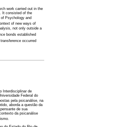
rch work carried out in the
 It consisted of the
ts of Psychology and
 context of new ways of
nalysis, not only outside a
rence bonds established
 transference occurred
Interdisciplinar de
Universidade Federal do
ostas pela psicanálise, na
tido, aborda a questão da
 pensante de sua
contexto da psicanálise
lismo.
no do Estado do Rio de