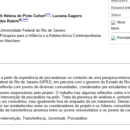
Indicators
Related lin
I,
***
Share
th Helena de Pinto Cohen
; Luciana Gageiro
III,
*****
ndes Rubim
More
More
 Universidade Federal do Rio de Janeiro
de Pesquisa para a Infância e a Adolescência Contemporâneas
Permali
lem Aleichem
o a partir da experiência de psicanalistas no contexto de uma pesquisa-inter
deral do Rio de Janeiro (UFRJ), em parceria com o governo do Estado do Rio
 reflexão com jovens de diversas comunidades, coordenados por estudantes d
sores responsáveis pelo projeto. O trabalho traz algumas reflexões sobre a t
 intervenção da psicanálise na
polis
. Trata da presença do analista e, portant
 um consultório, mas igualmente fora do enquadre de um tratamento. Destac
m ser estabelecidos entre os coordenadores do projeto e os líderes comunitá
ção da transferência amorosa entre os jovens universitários e os jovens da c
-intervenção, Transferência, Juventude, Psicanálise.