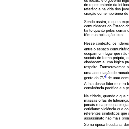
os ideais, e o governo leg
de representante da lei loc
referência na vida dos jov
criação contemporânea do 
Sendo assim, o que a exp
comunidades do Estado do R
tanto quanto pelos comando
têm sua aplicação local.
Nesse contexto, os lídere
entre o espaço comunitári
ocupam um lugar que não é
sociais de forma própria,
obedecem a uma lógica pró
respeito. Transcrevemos p
uma associação de morador
5
gente do CV
de uma comun
A fala desse líder mostra
convivência pacífica e a po
Na cidade, quando o que c
massas órfãs de liderança
jornais e na psicopatolog
cotidiano: violência que o
referentes simbólicos que 
assassinato não mais promo
Se na época freudiana, des