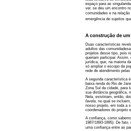
espaço para as singularid
ver, se deu um encontro n
comunidades e na relação c
emergência de sujeitos que
A construção de um
Duas características revel
adultos das comunidadesal
projetos desse tipo, pois n
queriam participar. Assim,
jurídica, que, na maioria 
só ampliar o escopo da po
rede de atendimento pelas 
A segunda característica é
baixa renda do Rio de Jane
Zona Sul da cidade, para l
sua distância geográfica, 
Nela, existiriam, então, d
favela
, no qual se incluem
nosso projeto, em toda a s
coordenadores do projeto e
A confiança, como sabemos,
1987/1893-1895). De fato, 
uma confiança entre as par