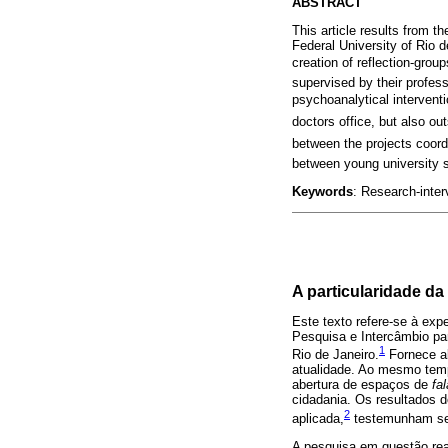
ABSTRACT
This article results from t
Federal University of Rio d
creation of reflection-gro
supervised by their profess
psychoanalytical interventi
doctors office, but also o
between the projects coor
between young university 
Keywords
: Research-inte
A particularidade da
Este texto refere-se à exp
Pesquisa e Intercâmbio par
1
Rio de Janeiro.
Fornece al
atualidade. Ao mesmo temp
abertura de espaços de
fal
cidadania. Os resultados d
2
aplicada,
testemunham seu 
A pesquisa em questão rea