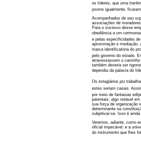
os líderes, que uma tranfe
jovens igualmente, ficara
Acompanhados de seu super
associações de moradores 
Para o sucesso desse empr
obediência a um cerimonial
e pelas especificidades d
aproximação e mediação, a
marca identificatória do pr
pelo governo do estado. E
atravessassem o caminho e 
também deveria ser rigoro
dependia da palavra do líd
Os estagiários psi traba
estes seriam casais. Ass
por meio de fantasias edíp
parentais; algo notável e
sua força de organização id
determinante na constitui
subjetivar-se. Isso é aind
Veremos, adiante, como e
oficial impecável, e a uni
do instrumento que lhes f