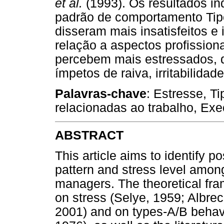
et al.
(1993). Os resultados i
padrão de comportamento Tipo
disseram mais insatisfeitos e
relação a aspectos profission
percebem mais estressados, 
ímpetos de raiva, irritabilidad
Palavras-chave
: Estresse, T
relacionadas ao trabalho, Exe
ABSTRACT
This article aims to identify 
pattern and stress level among
managers. The theoretical fr
on stress (Selye, 1959; Albre
2001) and on types-A/B behav