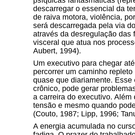
psíquicas fantasmáticas (re
descarregar o essencial da ten
de raiva motora, violência, po
será descarregada pela via d
através da desregulação das f
visceral que atua nos proces
Aubert, 1994).
Um executivo para chegar até 
percorrer um caminho repleto
quase que diariamente. Esse 
crônico, pode gerar problema
a carreira do executivo. Além
tensão e mesmo quando podem 
(Couto, 1987; Lipp, 1996; Tan
A energia acumulada no curso
fadiga. O prazer do trabalhad