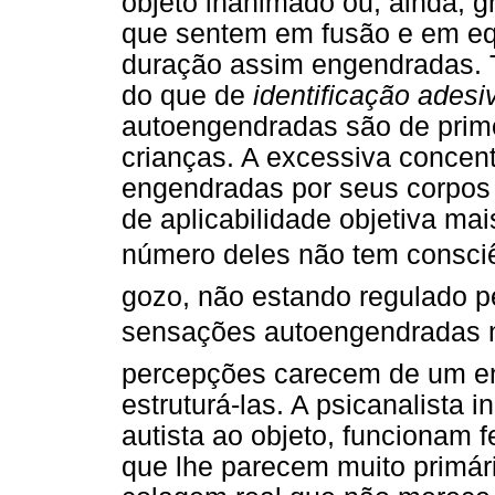
objeto inanimado ou, ainda, 
que sentem em fusão e em e
duração assim engendradas. 
do que de
identificação adesi
autoengendradas são de primo
crianças. A excessiva concen
engendradas por seus corpos 
de aplicabilidade objetiva ma
número deles não tem consciê
gozo, não estando regulado p
sensações autoengendradas 
percepções carecem de um e
estruturá-las. A psicanalista 
autista ao objeto, funcionam 
que lhe parecem muito primár