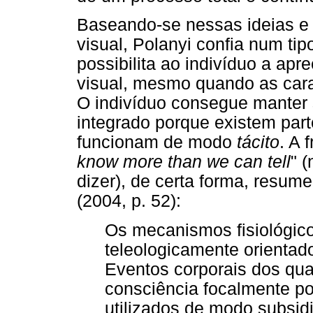
Baseando-se nessas ideias 
visual, Polanyi confia num ti
possibilita ao indivíduo a a
visual, mesmo quando as carac
O indivíduo consegue manter
integrado porque existem par
funcionam de modo
tácito
. A 
know more than we can tell
" 
dizer), de certa forma, resu
(2004, p. 52):
Os mecanismos fisiológic
teleologicamente orientado
Eventos corporais dos qu
consciência focalmente po
utilizados de modo subsidi