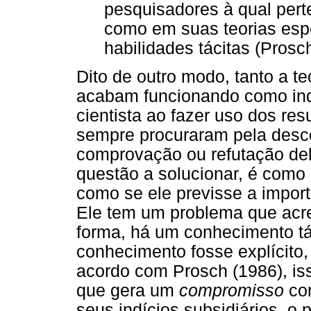
pesquisadores à qual perte
como em suas teorias espe
habilidades tácitas (Prosch
Dito de outro modo, tanto a t
acabam funcionando como indí
cientista ao fazer uso dos res
sempre procuraram pela desc
comprovação ou refutação del
questão a solucionar, é como
como se ele previsse a impor
Ele tem um problema que acre
forma, há um conhecimento tác
conhecimento fosse explícito,
acordo com Prosch (1986), is
que gera um
compromisso
com
seus indícios subsidiários, o