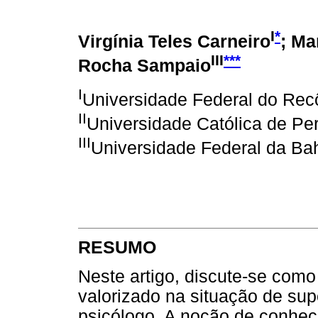
I
*
Virgínia Teles Carneiro
; Ma
III
***
Rocha Sampaio
I
Universidade Federal do Rec
II
Universidade Católica de P
III
Universidade Federal da Bah
RESUMO
Neste artigo, discute-se como
valorizado na situação de su
psicólogo. A noção de conhec