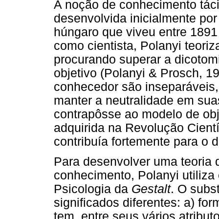
A noção de conhecimento tácit
desenvolvida inicialmente por 
húngaro que viveu entre 1891 
como cientista, Polanyi teori
procurando superar a dicotomi
objetivo (Polanyi & Prosch, 1
conhecedor são inseparáveis,
manter a neutralidade em sua
contrapôsse ao modelo de obje
adquirida na Revolução Científ
contribuía fortemente para o 
Para desenvolver uma teoria q
conhecimento, Polanyi utiliza
Psicologia da
Gestalt
. O subs
significados diferentes: a) f
tem, entre seus vários atribut