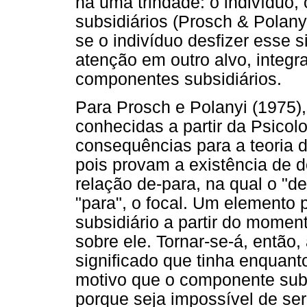
há uma trindade: o indivíduo
subsidiários (Prosch & Polany
se o indivíduo desfizer esse s
atenção em outro alvo, integr
componentes subsidiários.
Para Prosch e Polanyi (1975),
conhecidas a partir da Psicol
consequências para a teoria d
pois provam a existência de d
relação de-para, na qual o "d
"para", o focal. Um elemento 
subsidiário a partir do momen
sobre ele. Tornar-se-á, então,
significado que tinha enquant
motivo que o componente subs
porque seja impossível de se