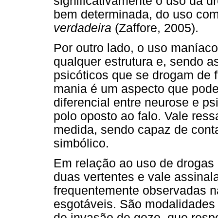
significativamente o uso da 
bem determinada, do uso com
verdadeira
(Zaffore, 2005).
Por outro lado, o uso maníac
qualquer estrutura e, sendo as
psicóticos que se drogam de 
mania é um aspecto que pode c
diferencial entre neurose e p
polo oposto ao falo. Vale ress
medida, sendo capaz de contab
simbólico.
Em relação ao uso de drogas 
duas vertentes e vale assinal
frequentemente observadas na 
esgotáveis. São modalidades 
de invasão de gozo, que res