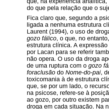
que, na experiência analítica
do que pela relação que o suj
Fica claro que, segundo a psi
ligada a nenhuma estrutura cl
Laurent (1994), o uso de drog
gozo fálico
, o que, no entanto
estrutura clínica. A expressã
por Lacan para se referir ta
não opera. O uso da droga apo
de uma ruptura com o
gozo fá
foraclusão
do
Nome-do-pai
, 
toxicomania à de estrutura cl
que, se por um lado, o recurs
na psicose, refere-se à posiç
ao gozo, por outro existem pa
droga em cada situação. Na n