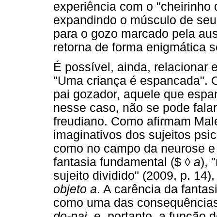
experiência com o "cheirinho d
expandindo o músculo de seu 
para o gozo marcado pela ausê
retorna de forma enigmática s
É possível, ainda, relacionar 
"Uma criança é espancada". O
pai gozador, aquele que espan
nesse caso, não se pode falar
freudiano. Como afirmam Mal
imaginativos dos sujeitos psi
como no campo da neurose e d
fantasia fundamental ($ ◊
a
), 
sujeito dividido" (2009, p. 1
objeto a
. A carência da fanta
como uma das consequências 
do-pai
, e, portanto, a função 