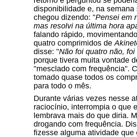
retorno e perguntou se poderi
disponibilidade e, na semana 
chegou dizendo: "
Pensei em n
mas resolvi na última hora ap
falando rápido, movimentando
quatro comprimidos de
Akine
disse: "
Não foi quatro não, foi
porque tivera muita vontade d
"mesclado com frequência". C
tomado quase todos os compri
para todo o mês.
Durante várias vezes nesse a
raciocínio, interrompia o que
lembrava mais do que diria. 
drogando com frequência. Dis
fizesse alguma atividade que 