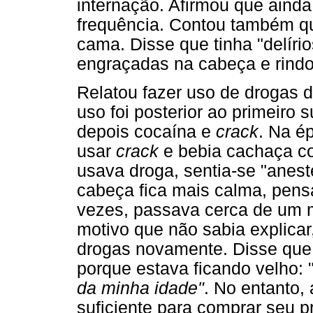
internação. Afirmou que ain
frequência. Contou também qu
cama. Disse que tinha "delíri
engraçadas na cabeça e rindo
Relatou fazer uso de drogas 
uso foi posterior ao primeiro
depois cocaína e
crack
. Na é
usar
crack
e bebia cachaça co
usava droga, sentia-se "anes
cabeça fica mais calma, pens
vezes, passava cerca de um 
motivo que não sabia explicar
drogas novamente. Disse que 
porque estava ficando velho: 
da minha idade"
. No entanto, 
suficiente para comprar seu 