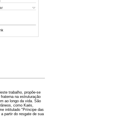
s
ar
nk
Neste trabalho, propõe-se
 fraterna na estruturação
um ao longo da vida. São
porâneos, como Kaës,
e intitulado "Príncipe das
a partir do resgate de sua