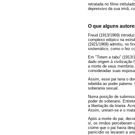
retratada no filme intitula
depressivo da sua irmã, c
O que alguns autores
Freud (1913/1969) introduz
complexo edípico na estrut
(1921/1969) admitiu, no f
sistemático, como o fez c
Em "Totem e tabu" (1913/19
dado origem à civilização 
a morte de seus membros. O
consideradas suas esposa
Assim, esse pai teria o do
rebeldia ao poder paterno
soberania sexual.
Numa posição de submissão 
poder do soberano. Entreta
a libertação da tirania. Ac
Assim, uniram-se e o mat
Após a morte do pai, deco
si, os irmãos perceberam 
ciúme que o pai havia desp
parricídio os levaram a un