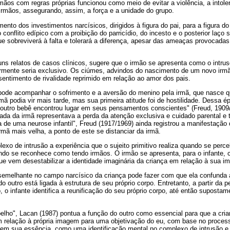
ãos com regras próprias funcionou como meio de evitar a violência, a intole
mãos, assegurando, assim, a força e a unidade do grupo.
nto dos investimentos narcísicos, dirigidos à figura do pai, para a figura do
 conflito edípico com a proibição do parricídio, do incesto e o posterior laço 
ue sobreviverá à falta e tolerará a diferença, apesar das ameaças provocada
ns relatos de casos clínicos, sugere que o irmão se apresenta como o intrus
ormente seria exclusivo. Os ciúmes, advindos do nascimento de um novo irm
entimento de rivalidade reprimido em relação ao amor dos pais.
ode acompanhar o sofrimento e a aversão do menino pela irmã, que nasce qu
rmã podia vir mais tarde, mas sua primeira atitude foi de hostilidade. Dessa 
outro bebê encontrou lugar em seus pensamentos conscientes" (Freud, 1909
da da irmã representava a perda da atenção exclusiva e cuidado parental e
 de uma neurose infantil", Freud (1917/1969) ainda registrou a manifestação
mã mais velha, a ponto de este se distanciar da irmã.
exo de intrusão a experiência que o sujeito primitivo realiza quando se per
ndo se reconhece como tendo irmãos. O irmão se apresenta, para o infante, 
 vem desestabilizar a identidade imaginária da criança em relação à sua i
emelhante no campo narcísico da criança pode fazer com que ela confunda 
o outro está ligada à estrutura de seu próprio corpo. Entretanto, a partir da
o, o infante identifica a reunificação do seu próprio corpo, até então supost
elho", Lacan (1987) pontua a função do outro como essencial para que a cri
 relação à própria imagem para uma objetivação do eu, com base no processo
l, em sua essência, como uma identificação mental no complexo de intrusão