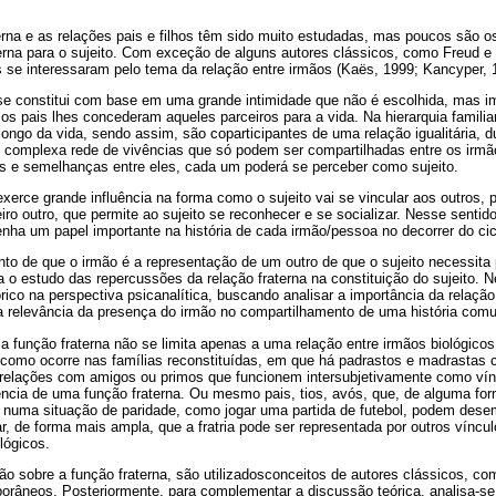
rna e as relações pais e filhos têm sido muito estudadas, mas poucos são o
erna para o sujeito. Com exceção de alguns autores clássicos, como Freud e 
s se interessaram pelo tema da relação entre irmãos (Kaës, 1999; Kancyper, 
 se constitui com base em uma grande intimidade que não é escolhida, mas i
os pais lhes concederam aqueles parceiros para a vida. Na hierarquia familia
ngo da vida, sendo assim, são coparticipantes de uma relação igualitária, 
 e complexa rede de vivências que só podem ser compartilhadas entre os irm
as e semelhanças entre eles, cada um poderá se perceber como sujeito.
exerce grande influência na forma como o sujeito vai se vincular aos outros, 
ro outro, que permite ao sujeito se reconhecer e se socializar. Nesse sentid
nha um papel importante na história de cada irmão/pessoa no decorrer do cic
o de que o irmão é a representação de um outro de que o sujeito necessita pa
a o estudo das repercussões da relação fraterna na constituição do sujeito. N
ico na perspectiva psicanalítica, buscando analisar a importância da relação
 a relevância da presença do irmão no compartilhamento de uma história com
a função fraterna não se limita apenas a uma relação entre irmãos biológic
, como ocorre nas famílias reconstituídas, em que há padrastos e madrastas c
elações com amigos ou primos que funcionem intersubjetivamente como vínc
tência de uma função fraterna. Ou mesmo pais, tios, avós, que, de alguma f
, numa situação de paridade, como jogar uma partida de futebol, podem dese
, de forma mais ampla, que a fratria pode ser representada por outros vínc
lógicos.
ão sobre a função fraterna, são utilizadosconceitos de autores clássicos, co
orâneos. Posteriormente, para complementar a discussão teórica, analisa-se