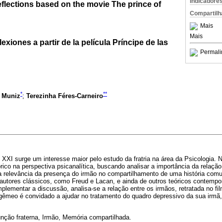
Indicadore
reflections based on the movie The prince of
Compartilh
Mais
Mais
lexiones a partir de la película Príncipe de las
Permali
*
**
 Muniz
;
Terezinha Féres-Carneiro
 XXI surge um interesse maior pelo estudo da fratria na área da Psicologia. 
ico na perspectiva psicanalítica, buscando analisar a importância da relação
 a relevância da presença do irmão no compartilhamento de uma história com
e autores clássicos, como Freud e Lacan, e ainda de outros teóricos contem
lementar a discussão, analisa-se a relação entre os irmãos, retratada no film
êmeo é convidado a ajudar no tratamento do quadro depressivo da sua irmã, 
.
Função fraterna, Irmão, Memória compartilhada.