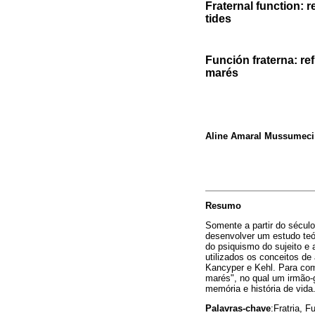
Fraternal function: 
tides
Función fraterna: ref
marés
Aline Amaral Mussumeci
Resumo
Somente a partir do século
desenvolver um estudo teór
do psiquismo do sujeito e
utilizados os conceitos d
Kancyper e Kehl. Para comp
marés", no qual um irmão-g
memória e história de vida
Palavras-chave
:Fratria, 