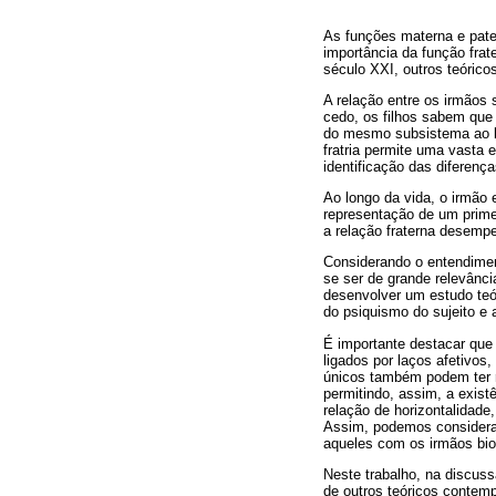
As funções materna e pate
importância da função frat
século XXI, outros teórico
A relação entre os irmãos
cedo, os filhos sabem que 
do mesmo subsistema ao lo
fratria permite uma vasta
identificação das diferenç
Ao longo da vida, o irmão 
representação de um primei
a relação fraterna desempe
Considerando o entendiment
se ser de grande relevânci
desenvolver um estudo teór
do psiquismo do sujeito e
É importante destacar que 
ligados por laços afetivos
únicos também podem ter r
permitindo, assim, a exis
relação de horizontalidade
Assim, podemos considerar
aqueles com os irmãos bio
Neste trabalho, na discuss
de outros teóricos contemp