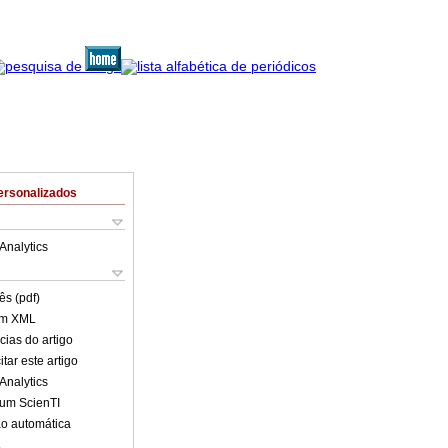
ersonalizados
Analytics
ês (pdf)
em XML
cias do artigo
tar este artigo
Analytics
lum ScienTI
o automática