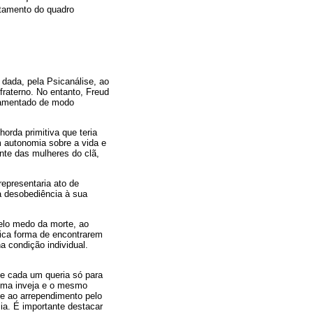
atamento do quadro
 dada, pela Psicanálise, ao
fraterno. No entanto, Freud
ndamentado de modo
orda primitiva que teria
m autonomia sobre a vida e
ente das mulheres do clã,
representaria ato de
a desobediência à sua
pelo medo da morte, ao
única forma de encontrarem
a condição individual.
ue cada um queria só para
esma inveja e o mesmo
 e ao arrependimento pelo
ia. É importante destacar