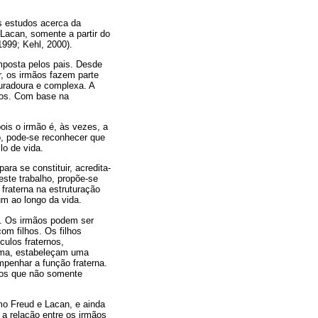
s estudos acerca da
Lacan, somente a partir do
1999; Kehl, 2000).
mposta pelos pais. Desde
r, os irmãos fazem parte
duradoura e complexa. A
ãos. Com base na
pois o irmão é, às vezes, a
o, pode-se reconhecer que
lo de vida.
ra se constituir, acredita-
este trabalho, propõe-se
 fraterna na estruturação
um ao longo da vida.
os. Os irmãos podem ser
om filhos. Os filhos
ulos fraternos,
orma, estabeleçam uma
mpenhar a função fraterna.
ulos que não somente
mo Freud e Lacan, e ainda
 a relação entre os irmãos