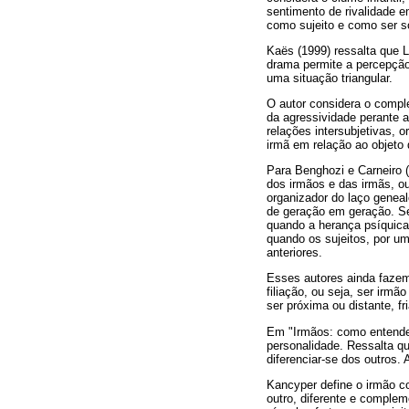
sentimento de rivalidade e
como sujeito e como ser so
Kaës (1999) ressalta que 
drama permite a percepção 
uma situação triangular.
O autor considera o compl
da agressividade perante a
relações intersubjetivas, 
irmã em relação ao objeto 
Para Benghozi e Carneiro (
dos irmãos e das irmãs, ou 
organizador do laço genealó
de geração em geração. Se
quando a herança psíquica
quando os sujeitos, por um
anteriores.
Esses autores ainda fazem 
filiação, ou seja, ser irmã
ser próxima ou distante, fr
Em "Irmãos: como entender
personalidade. Ressalta qu
diferenciar-se dos outros. 
Kancyper define o irmão c
outro, diferente e complem