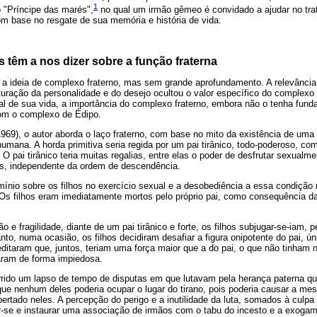
1
do "Príncipe das marés",
no qual um irmão gêmeo é convidado a ajudar no tr
om base no resgate de sua memória e história de vida.
 têm a nos dizer sobre a função fraterna
 a ideia de complexo fraterno, mas sem grande aprofundamento. A relevância
uração da personalidade e do desejo ocultou o valor específico do complexo 
inal de sua vida, a importância do complexo fraterno, embora não o tenha fu
om o complexo de Édipo.
69), o autor aborda o laço fraterno, com base no mito da existência de uma h
humana. A horda primitiva seria regida por um pai tirânico, todo-poderoso, co
 pai tirânico teria muitas regalias, entre elas o poder de desfrutar sexualm
s, independente da ordem de descendência.
mínio sobre os filhos no exercício sexual e a desobediência a essa condição 
. Os filhos eram imediatamente mortos pelo próprio pai, como consequência d
e fragilidade, diante de um pai tirânico e forte, os filhos subjugar-se-iam, 
nto, numa ocasião, os filhos decidiram desafiar a figura onipotente do pai, 
reditaram que, juntos, teriam uma força maior que a do pai, o que não tinham n
aram de forma impiedosa.
rrido um lapso de tempo de disputas em que lutavam pela herança paterna q
que nenhum deles poderia ocupar o lugar do tirano, pois poderia causar a m
ertado neles. A percepção do perigo e a inutilidade da luta, somados à culpa
ir-se e instaurar uma associação de irmãos com o tabu do incesto e a exogam