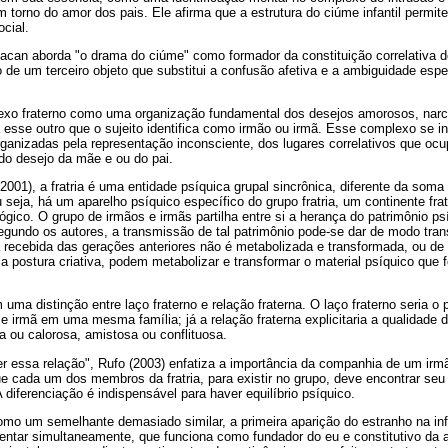
m torno do amor dos pais. Ele afirma que a estrutura do ciúme infantil permit
cial.
Lacan aborda "o drama do ciúme" como formador da constituição correlativa 
de um terceiro objeto que substitui a confusão afetiva e a ambiguidade espe
exo fraterno como uma organização fundamental dos desejos amorosos, narcís
 esse outro que o sujeito identifica como irmão ou irmã. Esse complexo se in
organizadas pela representação inconsciente, dos lugares correlativos que ocu
do desejo da mãe e ou do pai.
2001), a fratria é uma entidade psíquica grupal sincrônica, diferente da soma
seja, há um aparelho psíquico específico do grupo fratria, um continente fratr
gico. O grupo de irmãos e irmãs partilha entre si a herança do patrimônio psí
gundo os autores, a transmissão de tal patrimônio pode-se dar de modo trans
 recebida das gerações anteriores não é metabolizada e transformada, ou de 
a postura criativa, podem metabolizar e transformar o material psíquico que 
uma distinção entre laço fraterno e relação fraterna. O laço fraterno seria o
o e irmã em uma mesma família; já a relação fraterna explicitaria a qualidade
ia ou calorosa, amistosa ou conflituosa.
 essa relação", Rufo (2003) enfatiza a importância da companhia de um irm
e cada um dos membros da fratria, para existir no grupo, deve encontrar seu 
A diferenciação é indispensável para haver equilíbrio psíquico.
omo um semelhante demasiado similar, a primeira aparição do estranho na in
entar simultaneamente, que funciona como fundador do eu e constitutivo da a