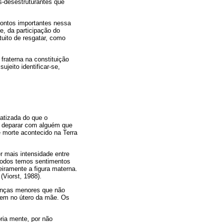
es-desestruturantes que
pontos importantes nessa
e, da participação do
tuito de resgatar, como
fraterna na constituição
jeito identificar-se,
fatizada do que o
e deparar com alguém que
de morte acontecido na Terra
r mais intensidade entre
 todos temos sentimentos
teiramente a figura materna.
(Viorst, 1988).
ianças menores que não
cem no útero da mãe. Os
ria mente, por não