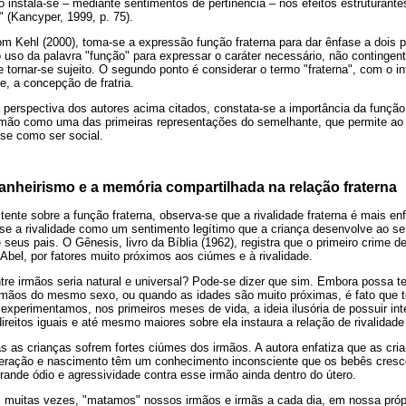
ito instala-se – mediante sentimentos de pertinência – nos efeitos estruturant
" (Kancyper, 1999, p. 75).
 Kehl (2000), toma-se a expressão função fraterna para dar ênfase a dois 
 uso da palavra "função" para expressar o caráter necessário, não contingent
tornar-se sujeito. O segundo ponto é considerar o termo "fraterna", com o in
e, a concepção de fratria.
erspectiva dos autores acima citados, constata-se a importância da função 
rmão como uma das primeiras representações do semelhante, que permite ao su
-se como ser social.
panheirismo e a memória compartilhada na relação fraterna
stente sobre a função fraterna, observa-se que a rivalidade fraterna é mais en
e a rivalidade como um sentimento legítimo que a criança desenvolve ao s
de seus pais. O Gênesis, livro da Bíblia (1962), registra que o primeiro crime 
 Abel, por fatores muito próximos aos ciúmes e à rivalidade.
ntre irmãos seria natural e universal? Pode-se dizer que sim. Embora possa te
irmãos do mesmo sexo, ou quando as idades são muito próximas, é fato que
s experimentamos, nos primeiros meses de vida, a ideia ilusória de possuir in
ireitos iguais e até mesmo maiores sobre ela instaura a relação de rivalidade 
as as crianças sofrem fortes ciúmes dos irmãos. A autora enfatiza que as cr
eração e nascimento têm um conhecimento inconsciente que os bebês cres
ande ódio e agressividade contra esse irmão ainda dentro do útero.
e, muitas vezes, "matamos" nossos irmãos e irmãs a cada dia, em nossa próp