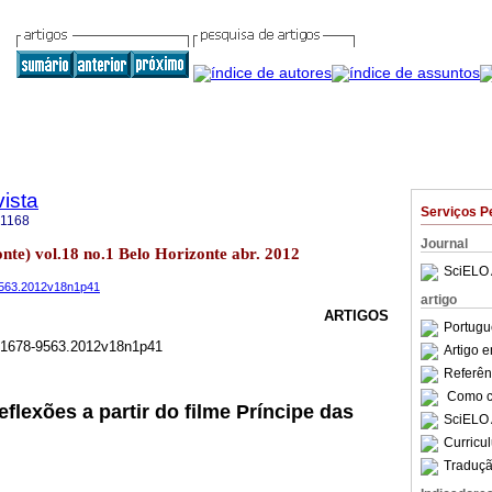
ista
Serviços P
-1168
Journal
onte) vol.18 no.1 Belo Horizonte abr. 2012
SciELO 
-9563.2012v18n1p41
artigo
ARTIGOS
Portugu
/P.1678-9563.2012v18n1p41
Artigo 
Referên
Como ci
eflexões a partir do filme Príncipe das
SciELO 
Curricu
Traduçã