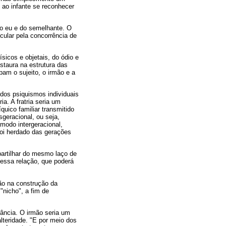
e ao infante se reconhecer
do eu e do semelhante. O
cular pela concorrência de
icos e objetais, do ódio e
staura na estrutura das
pam o sujeito, o irmão e a
 dos psiquismos individuais
ia. A fratria seria um
quico familiar transmitido
geracional, ou seja,
modo intergeracional,
foi herdado das gerações
 partilhar do mesmo laço de
 dessa relação, que poderá
ão na construção da
"nicho", a fim de
fância. O irmão seria um
lteridade. "E por meio dos