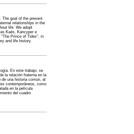
y. The goal of the present
ternal relationships in the
hout life. We adopt
h as Kaës, Kancyper e
 "The Prince of Tides", in
y and life history.
logía. En este trabajo, se
e la relación fraterna en la
o de una historia común, al
tores contemporâneos, como
tada en la película
amiento del cuadro