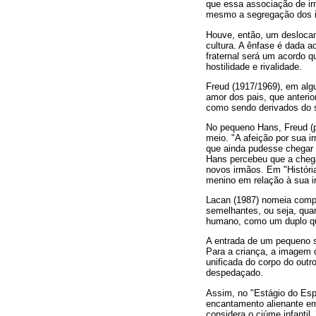
que essa associação de irm
mesmo a segregação dos ir
Houve, então, um deslocame
cultura. A ênfase é dada ao
fraternal será um acordo q
hostilidade e rivalidade.
Freud (1917/1969), em algu
amor dos pais, que anteri
como sendo derivados do s
No pequeno Hans, Freud (p
meio. "A afeição por sua i
que ainda pudesse chegar 
Hans percebeu que a chega
novos irmãos. Em "História
menino em relação à sua ir
Lacan (1987) nomeia compl
semelhantes, ou seja, qua
humano, como um duplo que
A entrada de um pequeno s
Para a criança, a imagem d
unificada do corpo do outr
despedaçado.
Assim, no "Estágio do Esp
encantamento alienante em
considera o ciúme infanti