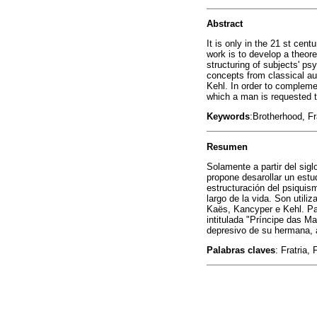
Abstract
It is only in the 21 st cen
work is to develop a theore
structuring of subjects' p
concepts from classical a
Kehl. In order to complemen
which a man is requested to
Keywords
:Brotherhood, Fr
Resumen
Solamente a partir del sigl
propone desarollar un estud
estructuración del psiquis
largo de la vida. Son uti
Kaës, Kancyper e Kehl. Par
intitulada "Príncipe das M
depresivo de su hermana, a
Palabras claves
: Fratria