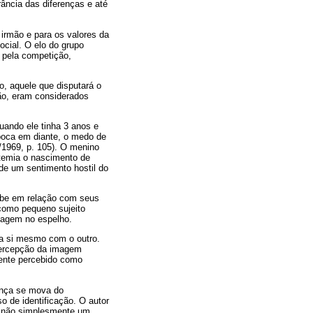
rância das diferenças e até
 irmão e para os valores da
social. O elo do grupo
s pela competição,
o, aquele que disputará o
ão, eram considerados
ando ele tinha 3 anos e
época em diante, o medo de
/1969, p. 105). O menino
 temia o nascimento de
 de um sentimento hostil do
cebe em relação com seus
como pequeno sujeito
magem no espelho.
a si mesmo com o outro.
 percepção da imagem
amente percebido como
ança se mova do
 de identificação. O autor
 e não simplesmente um