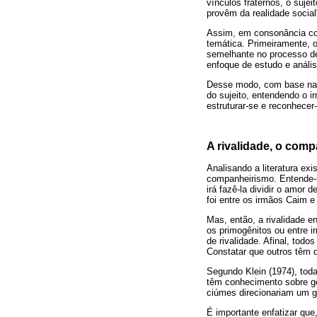
vínculos fraternos, o suje
provêm da realidade social
Assim, em consonância com
temática. Primeiramente, o
semelhante no processo de 
enfoque de estudo e anális
Desse modo, com base na p
do sujeito, entendendo o i
estruturar-se e reconhecer
A rivalidade, o com
Analisando a literatura exi
companheirismo. Entende-s
irá fazê-la dividir o amor 
foi entre os irmãos Caim e
Mas, então, a rivalidade e
os primogênitos ou entre 
de rivalidade. Afinal, todo
Constatar que outros têm d
Segundo Klein (1974), tod
têm conhecimento sobre g
ciúmes direcionariam um gr
É importante enfatizar qu