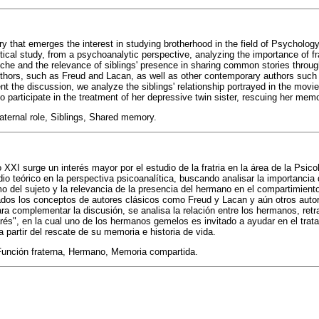
tury that emerges the interest in studying brotherhood in the field of Psycholog
tical study, from a psychoanalytic perspective, analyzing the importance of fra
syche and the relevance of siblings' presence in sharing common stories throug
uthors, such as Freud and Lacan, as well as other contemporary authors suc
t the discussion, we analyze the siblings' relationship portrayed in the movie
 participate in the treatment of her depressive twin sister, rescuing her memor
aternal role, Siblings, Shared memory.
o XXI surge un interés mayor por el estudio de la fratria en la área de la Psico
io teórico en la perspectiva psicoanalítica, buscando analisar la importancia d
mo del sujeto y la relevancia de la presencia del hermano en el compartimient
lizados los conceptos de autores clásicos como Freud y Lacan y aún otros au
a complementar la discusión, se analisa la relación entre los hermanos, retra
arés", en la cual uno de los hermanos gemelos es invitado a ayudar en el trat
 partir del rescate de su memoria e historia de vida.
, Función fraterna, Hermano, Memoria compartida.