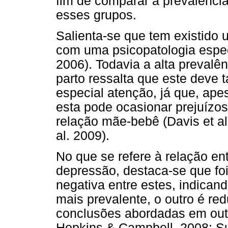
fim de comparar a prevalência
esses grupos.
Salienta-se que tem existido
com uma psicopatologia espec
2006). Todavia a alta prevalê
parto ressalta que este dev
especial atenção, já que, ap
esta pode ocasionar prejuízo
relação mãe-bebê (Davis et al.
al. 2009).
No que se refere à relação en
depressão, destaca-se que fo
negativa entre estes, indica
mais prevalente, o outro é red
conclusões abordadas em outro
Hopkins & Campbell, 2008; Su