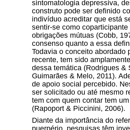
sintomatologia depressiva, de
construto pode ser definido 
indivíduo acreditar que está
sentir-se como coparticipant
obrigações mútuas (Cobb, 197
consenso quanto a essa defini
Todavia o conceito abordado 
recente, tem sido amplamente c
dessa temática (Rodrigues & S
Guimarães & Melo, 2011). Ade
de apoio social percebido. Ne
ser solicitado ou até mesmo r
tem com quem contar tem um i
(Rapoport & Piccinini, 2006).
Diante da importância do refe
puerpério, pesquisas têm inve