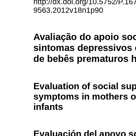
http://dx.doi.org/10.5752/P.16
9563.2012v18n1p90
Avaliação do apoio soc
sintomas depressivos
de bebês prematuros h
Evaluation of social su
symptoms in mothers of
infants
Evaluación del apoyo so