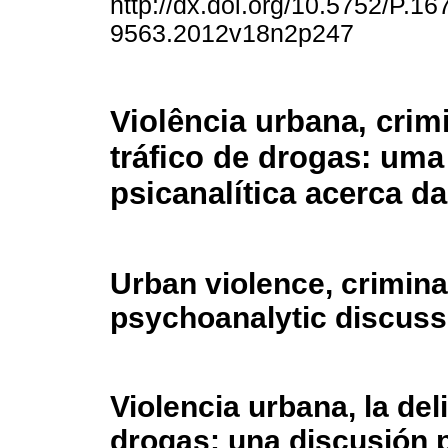
http://dx.doi.org/10.5752/P.16
9563.2012v18n2p247
Violência urbana, crim
tráfico de drogas: um
psicanalítica acerca d
Urban violence, criminal
psychoanalytic discuss
Violencia urbana, la del
drogas: una discusión p