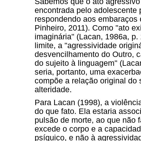
Sabemos que o ato agressivo 
encontrada pelo adolescente p
respondendo aos embaraços q
Pinheiro, 2011). Como "ato ex
imaginária" (Lacan, 1986a, p. 
limite, a "agressividade origi
desvencilhamento do Outro, ca
do sujeito à linguagem" (Laca
seria, portanto, uma exacerba
compõe a relação original do 
alteridade.
Para Lacan (1998), a violência
do que fato. Ela estaria asso
pulsão de morte, ao que não 
excede o corpo e a capacidad
psíquico, e não à agressivida