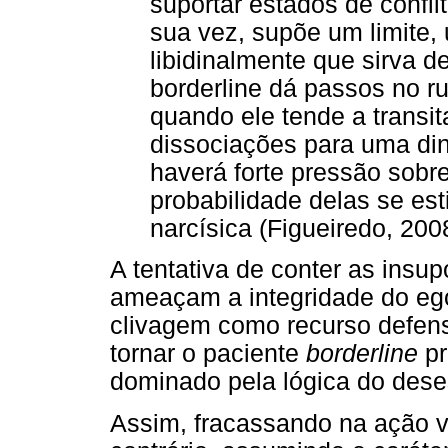
suportar estados de confli
sua vez, supõe um limite, 
libidinalmente que sirva d
borderline dá passos no r
quando ele tende a transi
dissociações para uma din
haverá forte pressão sobre
probabilidade delas se es
narcísica (Figueiredo, 2008
A tentativa de conter as insup
ameaçam a integridade do ego
clivagem como recurso defens
tornar o paciente
borderline
pr
dominado pela lógica do dese
Assim, fracassando na ação vi