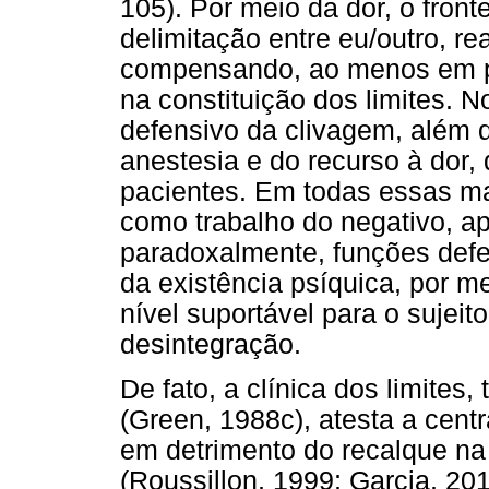
105). Por meio da dor, o front
delimitação entre eu/outro, re
compensando, ao menos em pa
na constituição dos limites. N
defensivo da clivagem, além d
anestesia e do recurso à dor,
pacientes. Em todas essas ma
como trabalho do negativo, ap
paradoxalmente, funções defe
da existência psíquica, por 
nível suportável para o suje
desintegração.
De fato, a clínica dos limite
(Green, 1988c), atesta a cen
em detrimento do recalque na
(Roussillon, 1999; Garcia, 20