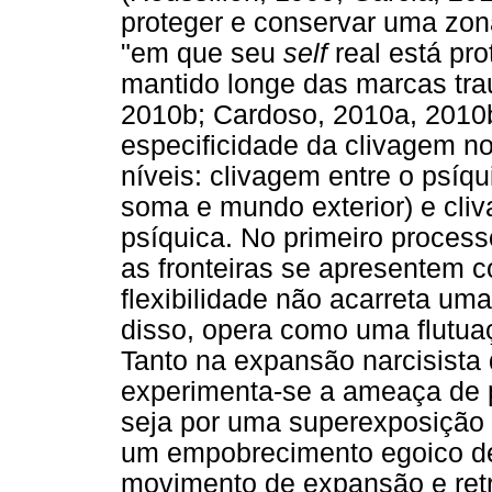
proteger e conservar uma zon
"em que seu
self
real está pro
mantido longe das marcas trau
2010b; Cardoso, 2010a, 2010
especificidade da clivagem no
níveis: clivagem entre o psíq
soma e mundo exterior) e cliv
psíquica. No primeiro process
as fronteiras se apresentem c
flexibilidade não acarreta um
disso, opera como uma flutua
Tanto na expansão narcisista 
experimenta-se a ameaça de p
seja por uma superexposição 
um empobrecimento egoico de
movimento de expansão e ret