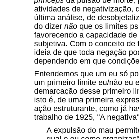
princeps
da pulsão de morte, p
atividades de negativização,
última análise, de desobjetal
do dizer
não
que os limites p
favorecendo a capacidade de 
subjetiva. Com o conceito de 
ideia de que toda negação pod
dependendo em que condiçõe
Entendemos que um eu só pod
um primeiro limite eu/não eu 
demarcação desse primeiro li
isto é, de uma primeira expre
ação estruturante, como já h
trabalho de 1925, "A negativa
A expulsão do mau permite
qual o eu como organizaçã