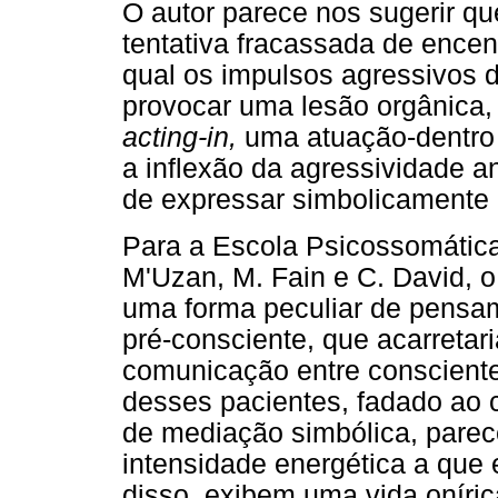
O autor parece nos sugerir q
tentativa fracassada de encena
qual os impulsos agressivos 
provocar uma lesão orgânica,
acting-in,
uma atuação-dentro 
a inflexão da agressividade an
de expressar simbolicamente 
Para a Escola Psicossomática 
M'Uzan, M. Fain e C. David, 
uma forma peculiar de pensam
pré-consciente, que acarretar
comunicação entre consciente
desses pacientes, fadado ao c
de mediação simbólica, parec
intensidade energética a qu
disso, exibem uma vida oníri