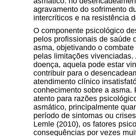
asmático: no desencadeamento
agravamento do sofrimento du
intercríticos e na resistência
O componente psicológico de
pelos profissionais de saúd
asma, objetivando o combate 
pelas limitações vivenciadas
doença, aquela pode estar vi
contribuir para o desencadea
atendimento clínico insatisfatór
conhecimento sobre a asma. P
atento para razões psicológic
asmático, principalmente qua
período de sintomas ou crise
Lemle (2010), os fatores psic
consequências por vezes muit