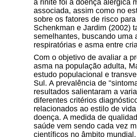
a rinite foi a doença alérgica
associada, assim como no est
sobre os fatores de risco par
Schenkman e Jardim (2002) t
semelhantes, buscando uma a
respiratórias e asma entre cr
Com o objetivo de avaliar a pr
asma na população adulta, 
estudo populacional e transv
Sul. A prevalência de "sintom
resultados salientaram a var
diferentes critérios diagnóstic
relacionados ao estilo de vid
doença. A medida de qualida
saúde vem sendo cada vez ma
científicos no âmbito mundial