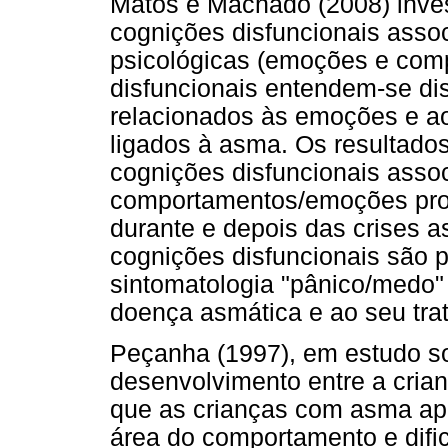
Matos e Machado (2008) inves
cognições disfuncionais asso
psicológicas (emoções e com
disfuncionais entendem-se dis
relacionados às emoções e a
ligados à asma. Os resultado
cognições disfuncionais asso
comportamentos/emoções prob
durante e depois das crises a
cognições disfuncionais são p
sintomatologia "pânico/medo" 
doença asmática e ao seu tr
Peçanha (1997), em estudo so
desenvolvimento entre a crian
que as crianças com asma ap
área do comportamento e difi