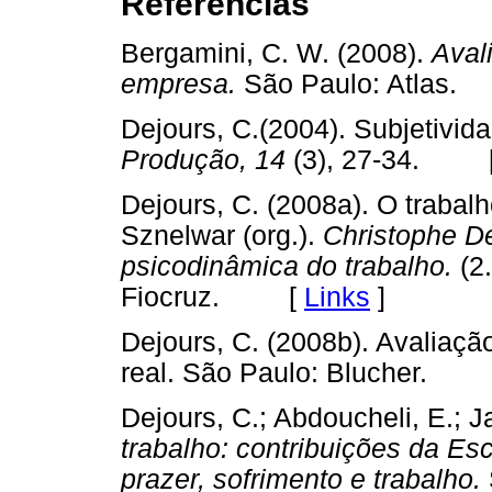
Referências
Bergamini, C. W. (2008).
Aval
empresa.
São Paulo: Atla
Dejours, C.(2004). Subjetivid
Produção, 14
(3), 27-34. 
Dejours, C. (2008a). O traba
Sznelwar (org.).
Christophe De
psicodinâmica do trabalho.
(2.
Fiocruz. [
Links
]
Dejours, C. (2008b). Avaliaçã
real. São Paulo: Blucher.
Dejours, C.; Abdoucheli, E.; J
trabalho: contribuições da Es
prazer, sofrimento e trabalho.