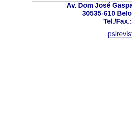
Av. Dom José Gaspar
30535-610 Belo 
Tel./Fax.
psirevi