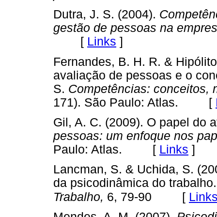
Dutra, J. S. (2004).
Competênci
gestão de pessoas na empre
[
Links
]
Fernandes, B. H. R. & Hipólit
avaliação de pessoas e o conc
S.
Competências: conceitos, 
171). São Paulo: Atlas. [
Gil, A. C. (2009). O papel do 
pessoas: um enfoque nos papé
Paulo: Atlas. [
Links
]
Lancman, S. & Uchida, S. (200
da psicodinâmica do trabalho
[
Link
Trabalho,
6, 79-90
Mendes, A. M. (2007).
Psicodi