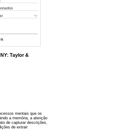
s
cionados
ar
nk
NY: Taylor &
processos mentais que os
uindo a memória, a atenção
to de capturar descrições,
ições de extrair