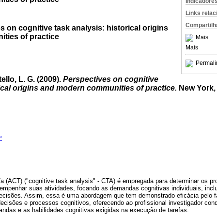
Indicadore
Links rela
Compartilh
 on cognitive task analysis: historical origins
ies of practice
Mais
Mais
Permali
ello, L. G. (2009).
Perspectives on cognitive
rical origins and modern communities of practice.
New York, 
*
efa (ACT) ("cognitive task analysis" - CTA) é empregada para determinar os 
sempenhar suas atividades, focando as demandas cognitivas individuais, incl
ecisões. Assim, essa é uma abordagem que tem demonstrado eficácia pelo fa
ecisões e processos cognitivos, oferecendo ao profissional investigador cond
ndas e as habilidades cognitivas exigidas na execução de tarefas.