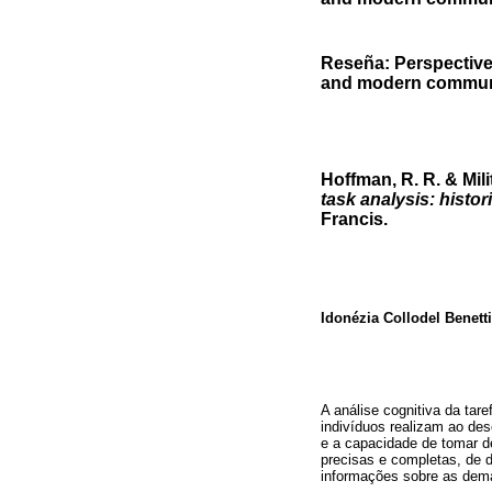
Reseña: Perspectives
and modern communit
Hoffman, R. R. & Milit
task analysis: histo
Francis.
Idonézia Collodel Benetti
A análise cognitiva da tar
indivíduos realizam ao de
e a capacidade de tomar d
precisas e completas, de d
informações sobre as dema