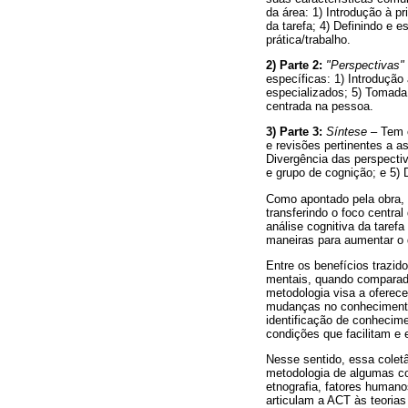
da área: 1) Introdução à pr
da tarefa; 4) Definindo e 
prática/trabalho.
2) Parte 2:
"Perspectivas"
específicas: 1) Introdução
especializados; 5) Tomada 
centrada na pessoa.
3) Parte 3:
Síntese
– Tem c
e revisões pertinentes a a
Divergência das perspectiv
e grupo de cognição; e 5) 
Como apontado pela obra, 
transferindo o foco centra
análise cognitiva da taref
maneiras para aumentar o 
Entre os benefícios trazi
mentais, quando comparado
metodologia visa a oferece
mudanças no conhecimento 
identificação de conhecim
condições que facilitam e
Nesse sentido, essa coletâ
metodologia de algumas co
etnografia, fatores humano
articulam a ACT às teoria