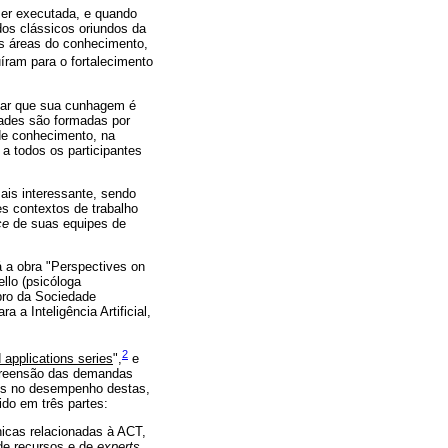
ser executada, e quando
dos clássicos oriundos da
as áreas do conhecimento,
íram para o fortalecimento
rmar que sua cunhagem é
dades são formadas por
de conhecimento, na
a todos os participantes
mais interessante, sendo
es contextos de trabalho
ce
de suas equipes de
á a obra "Perspectives on
ello (psicóloga
bro da Sociedade
 Inteligência Artificial,
2
 applications series
",
e
ompreensão das demandas
os no desempenho destas,
do em três partes:
icas relacionadas à ACT,
de recursos e de
experts