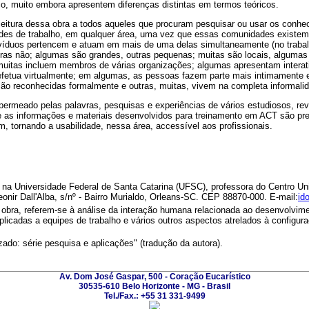
co, muito embora apresentem diferenças distintas em termos teóricos.
leitura dessa obra a todos aqueles que procuram pesquisar ou usar os conhe
es de trabalho, em qualquer área, uma vez que essas comunidades existem 
ivíduos pertencem e atuam em mais de uma delas simultaneamente (no trabal
ras não; algumas são grandes, outras pequenas; muitas são locais, algumas 
muitas incluem membros de várias organizações; algumas apresentam interat
 efetua virtualmente; em algumas, as pessoas fazem parte mais intimamente 
ão reconhecidas formalmente e outras, muitas, vivem na completa informalid
permeado pelas palavras, pesquisas e experiências de vários estudiosos, re
ue as informações e materiais desenvolvidos para treinamento em ACT são pre
m, tornando a usabilidade, nessa área, accessível aos profissionais.
a Universidade Federal de Santa Catarina (UFSC), professora do Centro Univ
onir Dall'Alba, s/nº - Bairro Murialdo, Orleans-SC. CEP 88870-000.
E-mail:
id
bra, referem-se à análise da interação humana relacionada ao desenvolvi
licadas a equipes de trabalho e vários outros aspectos atrelados à configura
do: série pesquisa e aplicações" (tradução da autora).
Av. Dom José Gaspar, 500 - Coração Eucarístico
30535-610 Belo Horizonte - MG - Brasil
Tel./Fax.: +55 31 331-9499