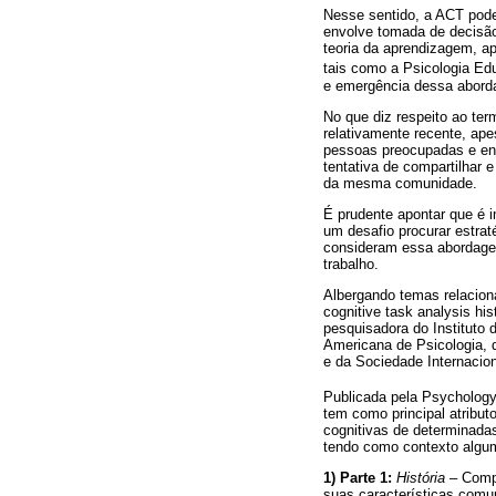
Nesse sentido, a ACT pode 
envolve tomada de decisão
teoria da aprendizagem, a
tais como a Psicologia Ed
e emergência dessa abor
No que diz respeito ao te
relativamente recente, ap
pessoas preocupadas e en
tentativa de compartilhar 
da mesma comunidade.
É prudente apontar que é i
um desafio procurar estrat
consideram essa abordagem
trabalho.
Albergando temas relaciona
cognitive task analysis his
pesquisadora do Instituto
Americana de Psicologia, 
e da Sociedade Internacion
Publicada pela Psychology
tem como principal atribu
cognitivas de determinad
tendo como contexto algum
1) Parte 1:
História
– Compo
suas características comu