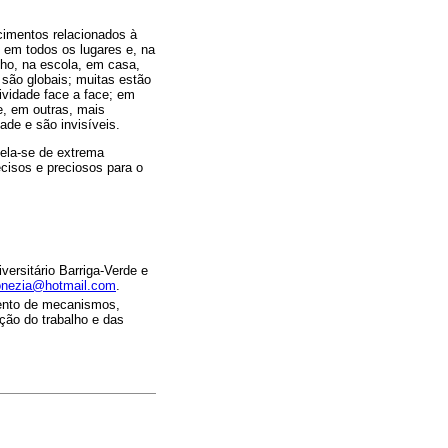
cimentos relacionados à
em todos os lugares e, na
ho, na escola, em casa,
são globais; muitas estão
ividade face a face; em
e, em outras, mais
ade e são invisíveis.
vela-se de extrema
cisos e preciosos para o
ersitário Barriga-Verde e
onezia@hotmail.com
.
mento de mecanismos,
ção do trabalho e das