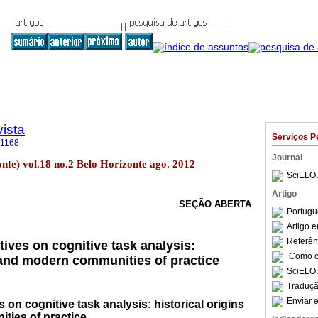
ista
Serviços P
-1168
Journal
zonte) vol.18 no.2 Belo Horizonte ago. 2012
SciELO 
Artigo
SEÇÃO ABERTA
Portugu
Artigo 
Referên
ives on cognitive task analysis:
Como ci
s and modern communities of practice
SciELO 
Traduçã
Enviar e
 on cognitive task analysis: historical origins
ies of practice