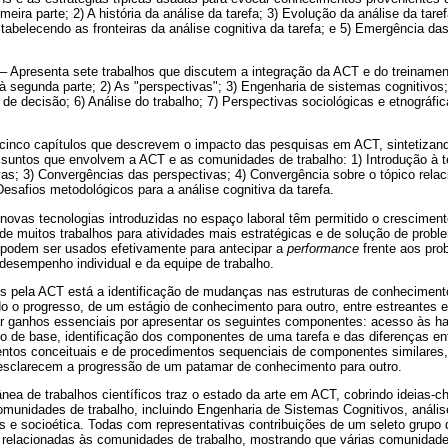
imeira parte; 2) A história da análise da tarefa; 3) Evolução da análise da tare
estabelecendo as fronteiras da análise cognitiva da tarefa; e 5) Emergência 
– Apresenta sete trabalhos que discutem a integração da ACT e do treinamen
 à segunda parte; 2) As "perspectivas"; 3) Engenharia de sistemas cognitivos
de decisão; 6) Análise do trabalho; 7) Perspectivas sociológicas e etnográf
inco capítulos que descrevem o impacto das pesquisas em ACT, sintetiza
ssuntos que envolvem a ACT e as comunidades de trabalho: 1) Introdução à te
as; 3) Convergências das perspectivas; 4) Convergência sobre o tópico relac
Desafios metodológicos para a análise cognitiva da tarefa.
novas tecnologias introduzidas no espaço laboral têm permitido o crescimen
l de muitos trabalhos para atividades mais estratégicas e de solução de pro
a podem ser usados efetivamente para antecipar a
performance
frente aos pro
desempenho individual e da equipe de trabalho.
dos pela ACT está a identificação de mudanças nas estruturas de conhecimen
 o progresso, de um estágio de conhecimento para outro, entre estreantes 
r ganhos essenciais por apresentar os seguintes componentes: acesso às hab
de base, identificação dos componentes de uma tarefa e das diferenças entr
entos conceituais e de procedimentos sequenciais de componentes similares,
 esclarecem a progressão de um patamar de conhecimento para outro.
nea de trabalhos científicos traz o estado da arte em ACT, cobrindo ideias-ch
munidades de trabalho, incluindo Engenharia de Sistemas Cognitivos, anális
s e socioética. Todas com representativas contribuições de um seleto grupo 
s relacionadas às comunidades de trabalho, mostrando que várias comunidade