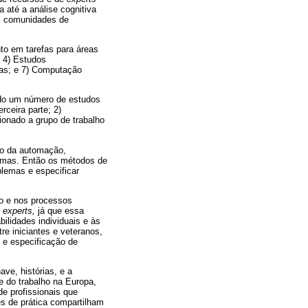
fa até a análise cognitiva
das comunidades de
to em tarefas para áreas
; 4) Estudos
icas; e 7) Computação
ndo um número de estudos
rceira parte; 2)
ionado a grupo de trabalho
to da automação,
blemas. Então os métodos de
blemas e especificar
to e nos processos
e
experts,
já que essa
ilidades individuais e às
e iniciantes e veteranos,
 e especificação de
ave, histórias, e a
e do trabalho na Europa,
de profissionais que
s de prática compartilham