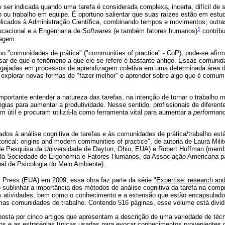
ser indicada quando uma tarefa é considerada complexa, incerta, difícil de 
 ou trabalho em equipe. É oportuno salientar que suas raízes estão em estu
plicados à Administração Científica, combinando tempos e movimentos; outr
1
ucacional e a Engenharia de
Softwares
(e também fatores humanos)
contribu
dagem.
rmo "comunidades de prática" ("communities of practice" - CoP), pode-se afi
esar de que o fenômeno a que ele se refere é bastante antigo. Essas comuni
gajadas em processos de aprendizagem coletiva em uma determinada área 
e explorar novas formas de "fazer melhor" e aprender sobre algo que é comum 
mportante entender a natureza das tarefas, na intenção de tornar o trabalho 
égias para aumentar a produtividade. Nesse sentido, profissionais de diferent
 útil e procuram utilizá-la como ferramenta vital para aumentar a
performan
dos à análise cognitiva de tarefas e às comunidades de prática/trabalho est
torical: origins and modern communities of practice", de autoria de Laura Milit
 de Pesquisa da Universidade de Dayton, Ohio, EUA) e Robert Hoffman (mem
da Sociedade de Ergonomia e Fatores Humanos, da Associação Americana para a
al de Psicologia do Meio Ambiente).
 Press (EUA) em 2009, essa obra faz parte da série "
Expertise: research and
to sublinhar a importância dos métodos de análise cognitiva da tarefa na c
as atividades, bem como o conhecimento e a extensão que estão encapsulad
as comunidades de trabalho. Contendo 516 páginas, esse volume está dividi
sta por cinco artigos que apresentam a descrição de uma variedade de técn
ns e as estratégias típicas usadas para evocar conhecimentos provenientes 