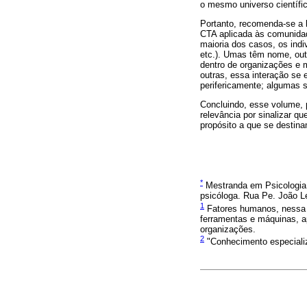
o mesmo universo científi
Portanto, recomenda-se a 
CTA aplicada às comunidad
maioria dos casos, os ind
etc.). Umas têm nome, out
dentro de organizações e 
outras, essa interação se
perifericamente; algumas s
Concluindo, esse volume, 
relevância por sinalizar q
propósito a que se destina
*
Mestranda em Psicologia n
psicóloga. Rua Pe. João Le
1
Fatores humanos, nessa o
ferramentas e máquinas, ap
organizações.
2
"Conhecimento especializa