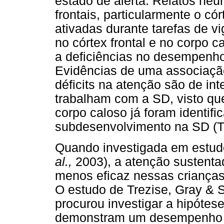
estado de alerta. Relatos ne
frontais, particularmente o cór
ativadas durante tarefas de v
no córtex frontal e no corpo 
a deficiências no desempenho
Evidências de uma associação
déficits na atenção são de in
trabalham com a SD, visto que
corpo caloso já foram identi
subdesenvolvimento na SD (Tr
Quando investigada em estu
al.,
2003), a atenção sustenta
menos eficaz nessas criança
O estudo de Trezise, Gray & 
procurou investigar a hipóte
demonstram um desempenho s