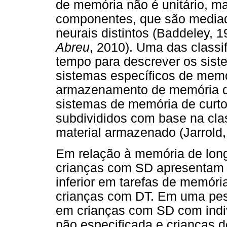
de memória não é unitário, ma
componentes, que são mediado
neurais distintos (Baddeley, 1
Abreu
, 2010). Uma das classi
tempo para descrever os sist
sistemas específicos de memó
armazenamento de memória de
sistemas de memória de curt
subdivididos com base na cla
material armazenado (Jarrold,
Em relação à memória de long
crianças com SD apresentam 
inferior em tarefas de memór
crianças com DT. Em uma pe
em crianças com SD com indiv
não especificada e crianças 