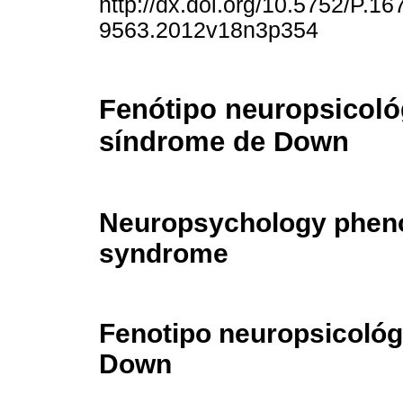
http://dx.doi.org/10.5752/P.16
9563.2012v18n3p354
Fenótipo neuropsicoló
síndrome de Down
Neuropsychology pheno
syndrome
Fenotipo neuropsicológ
Down