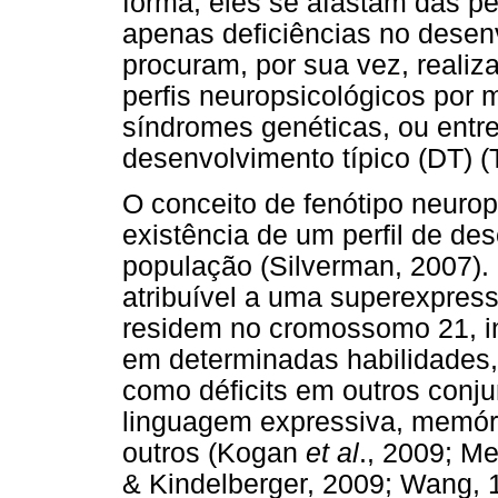
forma, eles se afastam das pe
apenas deficiências no desen
procuram, por sua vez, realiz
perfis neuropsicológicos por
síndromes genéticas, ou entr
desenvolvimento típico (DT) (
O conceito de fenótipo neurop
existência de um perfil de de
população (Silverman, 2007). 
atribuível a uma superexpres
residem no cromossomo 21, inc
em determinadas habilidades,
como déficits em outros conj
linguagem expressiva, memória
outros (Kogan
et al
., 2009; M
& Kindelberger, 2009; Wang, 